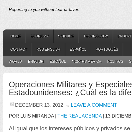
Reporting to you without fear or favor.
HOME
ECONOMY
SCIENCE
TECHNOLOGY
IN-DEP
CONTACT
RSS ENGLISH
ESPAÑOL
PORTUGUÊS
WORLD
ENGLISH
ESPAÑOL
NORTH AMERICA
POLITICS
S
Operaciones Militares y Especiale
Estadounidenses: ¿Cuál es la dife
DECEMBER 13, 2012
LEAVE A COMMENT
POR LUIS MIRANDA |
THE REAL AGENDA
| 13 DICIEMB
Al igual que los intereses públicos y privados se