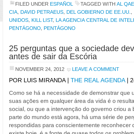
FILED UNDER
ESPAÑOL
TAGGED WITH
AL QA
CIA
,
DAVID PETRAEUS
,
DEL GOBIERNO DE EE.UU.
,
UNIDOS
,
KILL LIST
,
LA AGENCIA CENTRAL DE INTEL
PENTÁGONO
,
PENTÁGONO
25 perguntas que a sociedade de
antes de sair da Escória
NOVEMBER 24, 2012
LEAVE A COMMENT
POR LUIS MIRANDA |
THE REAL AGENDA
| 
Como se há a necessidade de demonstrar que 
suas ações em qualquer área da vida é o resulta
social, ou que a intervenção do governo criou 
parte do mundo está agora, há uma série de pe
respondidas para conscientemente reconhecer q
existe hoje, é a fonte de quase todos os problem