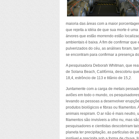
maioria das áreas com a maior porcentagem 
que rejeita a idéia de que sua morte é uma
árvores que estão morrendo estão localizad
ambientais é baixa. A fim de confirmar que
pulverizados do céu, as análises foram, t
se encontram para confirmar a presença do
A pesquisadora Deborah Whitman, que reali
de Solana Beach, Califórnia, descobriu que
18,4, estrôncio de 113 e titânio de 15,2.
Juntamente com a carga de metais pessado
aviões em todo o mundo, os pesquisadores 
levando as pessoas a desenvolver erupções 
produtos biológicos e fibras ou filamentos
animais respiram. O ar não é mais neutro, 
filamentos são invisíveis a olho nu, mas s
pesquisadores e cientistas descobriram ta
planeta ter precipitação, as partículas de 
instável e precipita sob a forma de chuva.