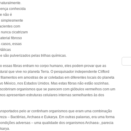
naturalmente.
doença conhecida
e não é
e simplesmente
acientes com
 nunca cicatrizam
terial fibroso
 casos, essas
tálicas
são pulverizados pelas trilhas químicas.
 essas fibras entram no corpo humano, eles podem provar que as
atural que vive no planeta Terra. O pesquisador independente Clifford
filamentos em amostras de ar coletadas em diferentes locais do planeta
vo México, nos Estados Unidos. Mas estas fibras não estão sozinhas.
escobriram organismos que se parecem com glóbulos vermelhos com um
os apresentam estruturas celulares internas semelhantes às dos
transportados pelo ar continham organismos que eram uma combinação
ureza – Bactérias, Archaea e Eukarya. Em outras palavras, era uma forma
 condições adversas – uma qualidade dos organismos Archaea-, parecia
karya.