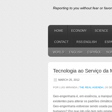
Reporting to you without fear or favor
HOME
ECONOMY
SCIENCE
CONTACT
RSS ENGLISH
ESP
WORLD
ENGLISH
ESPAÑOL
NO
Tecnologia ao Serviço da
MARCH 25, 2012
POR LUIS MIRANDA |
THE REAL AGENDA
| 26 D
Geo-engenharia é, em essência, a manipulaç
existentes para alterar os padrões climátic
Geo-engenharia estivesse sendo usada par
humanos? Por que isto não tem sido relata