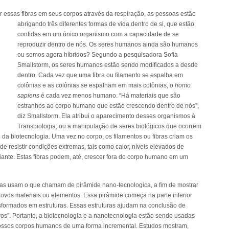
essas fibras em seus corpos através da respiração, as pessoas
estão
abrigando três diferentes formas de vida dentro de si, que estão
contidas em um único organismo com a capacidade de se
reproduzir dentro de nós. Os seres humanos ainda são humanos
ou somos agora híbridos? Segundo a pesquisadora Sofia
Smallstorm, os seres humanos estão sendo modificados a desde
dentro. Cada vez que uma fibra ou filamento se espalha em
colônias e as colônias se espalham em mais colônias, o
homo
sapiens
é cada vez menos humano. “Há materiais que são
estranhos ao corpo humano que estão crescendo dentro de nós”,
diz Smallstorm. Ela atribui o aparecimento desses organismos à
Transbiologia, ou a manipulação de seres biológicos que ocorrem
da biotecnologia. Uma vez no corpo, os filamentos ou fibras criam os
e resistir condições extremas, tais como calor, níveis elevados de
 diante. Estas fibras podem, até, crescer fora do corpo humano em um
istas usam o que chamam de pirâmide nano-tecnologica, a fim de mostrar
novos materiais ou elementos. Essa pirâmide começa na parte inferior
nsformados em estruturas. Essas estruturas ajudam na conclusão de
ivos”. Portanto, a biotecnologia e a nanotecnologia estão sendo usadas
 nossos corpos humanos de uma forma incremental. Estudos mostram,