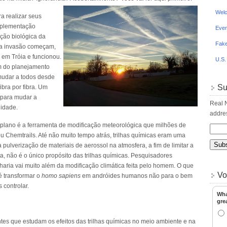
Welc
ra realizar seus
mplementação
Even
ação biológica da
Fake
a a invasão começam,
 em Tróia e funcionou.
U.S.
m do planejamento
mudar a todos desde
Su
fibra por fibra. Um
 para mudar a
Real N
idade.
addres
e plano é a ferramenta de modificação meteorológica que milhões de
 Chemtrails. Até não muito tempo atrás, trilhas químicas eram uma
pulverização de materiais de aerossol na atmosfera, a fim de limitar a
a, não é o único propósito das trilhas químicas. Pesquisadores
ria vai muito além da modificação climática feita pelo homem. O que
Vo
 é transformar o
homo sapiens
em andróides humanos não para o bem
 controlar.
Wha
gre
es que estudam os efeitos das trilhas químicas no meio ambiente e na