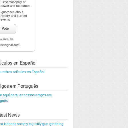
Elitist monopoly of
power and resources
Ignorance about
history and current
events
Vote
w Results
owdsignal.com
tículos en Español
uestros artículos en Español
tigos em Português
e aquí para ler nossos artigos em
uguês
test News
 kidnaps society to justify gun-grabbing