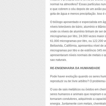
normal na atmosfera? Essas partículas nu
e que cobrem o céu depois de um avião pulv
gota de água e menos precipitação. Isso 
O biólogo aposentado e especialista em águ
níveis toleráveis de bário, alumínio e titâ
onde os níveis de alumínio tinham de ser d
microgramas por litro, 24.000 vezes maior
61.000 microgramas por litro, ou 122.200 
Bellavista, Califórnia, apresentou nível de 
microgramas por litro e de estrôncio 345 m
apresentaram níveis normais de metais o q
sao naturais.
RE-ENGENHARIA DA HUMANIDADE
Pode haver evolução quando os seres hum
reproduzir ou ter livre arbítrio? O proble
O uso de sais metálicos ou óxidos em chem
seres humanos e animais que respiram o 
tornaram condutores, adquirindo a capacida
energia. Juntamente com metais, chemtrai