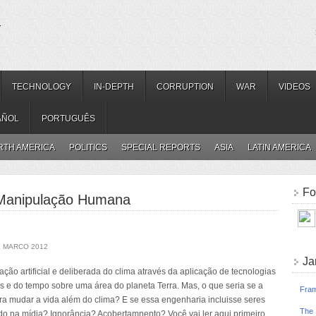
.
TECHNOLOGY
IN-DEPTH
CORRUPTION
WAR
VIDEOS
AÑOL
PORTUGUÊS
RTH AMERICA
POLITICS
SPECIAL REPORTS
ASIA
LATIN AMERICA
Fo
 Manipulação Humana
E MARCO 2012
Ja
ão artificial e deliberada do clima através da aplicação de tecnologias
os e do tempo sobre uma área do planeta Terra. Mas, o que seria se a
Fram
a mudar a vida além do clima? E se essa engenharia incluisse seres
The 
do na mídia? Ignorância? Acobertamnento? Você vai ler aqui primeiro.