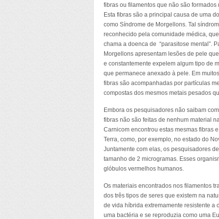
fibras ou filamentos que não são formados 
Esta fibras são a principal causa de uma 
como Síndrome de Morgellons. Tal síndrom
reconhecido pela comunidade médica, qu
chama a doenca de “parasitose mental”. P
Morgellons apresentam lesões de pele que
e constantemente expelem algum tipo de ma
que permanece anexado à pele. Em muitos
fibras são acompanhadas por partículas me
compostas dos mesmos metais pesados que 
Embora os pesquisadores não saibam como
fibras não são feitas de nenhum material n
Carnicom encontrou estas mesmas fibras e 
Terra, como, por exemplo, no estado do No
Juntamente com elas, os pesquisadores d
tamanho de 2 microgramas. Esses organism
glóbulos vermelhos humanos.
Os materiais encontrados nos filamentos 
dos três tipos de seres que existem na nat
de vida híbrida extremamente resistente a
uma bactéria e se reproduzia como uma Eu