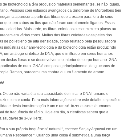
as de biotecnologia têm produzido materiais semelhantes, se não iguais,
umano. Pessoas com estágios avançados da Síndrome de Morgellons têm
meçam a aparecer a partir das fibras que crescem para fora de seus
r que tem cabos ou fios que não foram corretamente ligados. Essas
ra coloridas. Mais tarde, as fibras coloridas crescem micro placas ou
recem em várias cores. Muitas das fibras coletadas das peles dos
as de polietileno de alta densidade, como relatado pela pesquisadora
as indústrias da nano-tecnologia e da biotecnologia estão produzindo
, um análogo sintético de DNA, que é infiltrado em seres humanos
rmam destas fibras e se desenvolvem no interior do corpo humano. GNA
partículas de ouro. GNA é composto, principalmente, de glucanos de
scopia Raman, parecem uma conbra ou um filamento de arame.
VA
m. O que não varia é a sua capacidade de imitar o DNA humano e
uzir e tomar conta. Para mais informações sobre este detalhe específico,
alidade desta transformação é um e um só: fazer os seres humanos
al de frequência de rádio. Hoje em dia, o cientistas sabem que a
a saudável de 3-69 Hertz.
êm a sua própria freqüência” natural “, escreve Sanjay Aqrawal em um
 Schumann Resonance “. Quando uma coisa é submetida a uma força