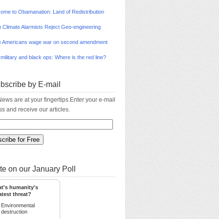
ome to Obamanation: Land of Redistribution
 Climate Alarmists Reject Geo-engineering
 Americans wage war on second amendment
 military and black ops: Where is the red line?
bscribe by E-mail
ews are at your fingertips.Enter your e-mail
s and receive our articles.
te on our January Poll
t's humanity's
atest threat?
Environmental
destruction