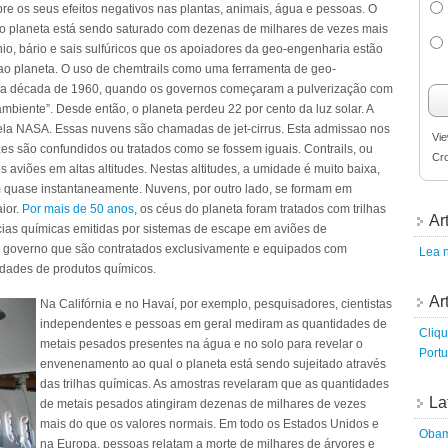
re os seus efeitos negativos nas plantas, animais, água e pessoas. O
so planeta está sendo saturado com dezenas de milhares de vezes mais
io, bário e sais sulfúricos que os apoiadores da geo-engenharia estão
 ao planeta. O uso de chemtrails como uma ferramenta de geo-
 da década de 1960, quando os governos começaram a pulverização com
mbiente”. Desde então, o planeta perdeu 22 por cento da luz solar. A
 pela NASA. Essas nuvens são chamadas de jet-cirrus. Esta admissao nos
Vie
es são confundidos ou tratados como se fossem iguais. Contrails, ou
Cr
 aviões em altas altitudes. Nestas altitudes, a umidade é muito baixa,
 quase instantaneamente. Nuvens, por outro lado, se formam em
ior.
Por mais de 50 anos
, os céus do planeta foram tratados com trilhas
Ar
as químicas emitidas por sistemas de escape em aviões de
do governo que são contratados exclusivamente e equipados com
Lea n
idades de produtos químicos.
Ar
Na Califórnia e no Havaí, por exemplo, pesquisadores, cientistas
independentes e pessoas em geral mediram as quantidades de
Cliqu
metais pesados presentes na água e no solo para revelar o
Port
envenenamento ao qual o planeta está sendo sujeitado através
das trilhas químicas. As amostras revelaram que as quantidades
La
de metais pesados atingiram dezenas de milhares de vezes
mais do que os valores normais. Em todo os Estados Unidos e
Obama
na Europa, pessoas relatam a morte de milhares de árvores e