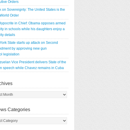
utive Orders
k on Sovereignty: The United States is the
World Order
Hypocrite in Chief: Obama opposes armed
ity in schools while his daughters enjoy a
ity details
ork State starts up attack on Second
dment by approving new gun
ol legislation
uelan Vice President delivers State of the
on speech while Chavez remains in Cuba
chives
ws Categories