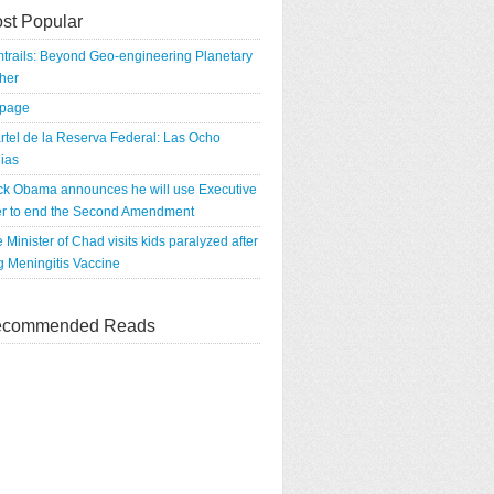
st Popular
trails: Beyond Geo-engineering Planetary
her
tpage
rtel de la Reserva Federal: Las Ocho
ias
ck Obama announces he will use Executive
r to end the Second Amendment
 Minister of Chad visits kids paralyzed after
g Meningitis Vaccine
commended Reads