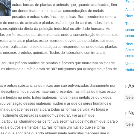
Exec
outras formas de plantas e animais que, quando analisados, têm
Attac
um denominador comum: altas concentrações de metais
New 
pesados e outras substâncias químicas. Surpreendentemente, a
de mortes de animais e plantas estão longe de centros industriais, o
The 
 conseqüência direta da poluição industrial ou atividade humana. As
secur
as em florestas ou paraísos tropicais onde a concentração de poluentes
secur
 esses animais e plantas estão morrendo devido aos produtos químicos
New Y
ambém, realizadas no solo e na água correspondentes onde estas plantas
Amen
s mesmos produtos químicos. Testes de laboratório confirmaram.
contr
zou sua própria análise de plantas e árvores que morreram na cidade
Venez
 os níveis de alumínio eram de 387 miligramas por quilograma, bário de
Nati
s e outras substâncias químicas que são pulverizadas diariamente por
Ar
descobriram que outros materiais presentes nas trilhas químicas estão
e feridas na pele. Estes materiais incluem sais metálicos ou óxidos,
. A pulverização desses materiais mudou o ar que os seres humanos e
uma qualidade necessária para todas as formas de vida. As fibras e
Ne
ão facilmente observadas usando “luz negra”. Foi assim que
is partículas, chamando-as de “chuva seca”. Estudos mostram que, para o
poeira e outros elementos naturais formam um núcleo que se torna
 Mas o que acontece quando alguém injeta partículas menores que o