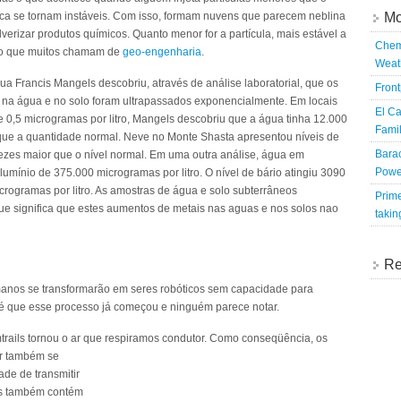
nca se tornam instáveis. Com isso, formam nuvens que parecem neblina
Mo
erizar produtos químicos. Quanto menor for a partícula, mais estável a
Chem
é o que muitos chamam de
geo-engenharia
.
Weat
a Francis Mangels descobriu, através de análise laboratorial, que os
Fron
nio na água e no solo foram ultrapassados exponencialmente. Em locais
El Ca
e 0,5 microgramas por litro, Mangels descobriu que a água tinha 12.000
Famil
 que a quantidade normal. Neve no Monte Shasta apresentou níveis de
Bara
vezes maior que o nível normal. Em uma outra análise, água em
Powe
alumínio de 375.000 microgramas por litro. O nível de bário atingiu 3090
icrogramas por litro. As amostras de água e solo subterrâneos
Prime
ue significa que estes aumentos de metais nas aguas e nos solos nao
takin
Re
anos se transformarão em seres robóticos sem capacidade para
ma é que esse processo já começou e ninguém parece notar.
trails tornou o ar que respiramos condutor. Como conseqüência,
os
ar também se
de de transmitir
ls também contém