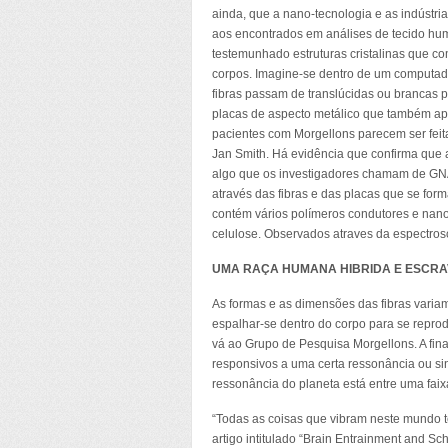
ainda, que a nano-tecnologia e as indústri
aos encontrados em análises de tecido h
testemunhado estruturas cristalinas que co
corpos. Imagine-se dentro de um computado
fibras passam de translúcidas ou brancas pa
placas de aspecto metálico que também apa
pacientes com Morgellons parecem ser feit
Jan Smith. Há evidência que confirma que 
algo que os investigadores chamam de GNA
através das fibras e das placas que se fo
contém vários polímeros condutores e nano
celulose. Observados atraves da espectro
UMA RAÇA HUMANA HIBRIDA E ESCRA
As formas e as dimensões das fibras varia
espalhar-se dentro do corpo para se reprod
vá ao Grupo de Pesquisa Morgellons. A fin
responsivos a uma certa ressonância ou sin
ressonância do planeta está entre uma faix
“Todas as coisas que vibram neste mundo t
artigo intitulado “Brain Entrainment and