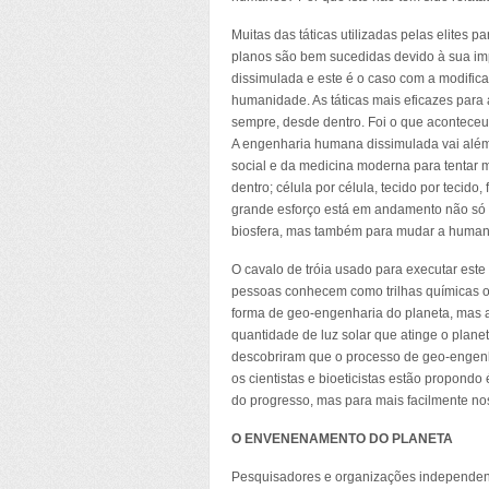
Muitas das táticas utilizadas pelas elites pa
planos são bem sucedidas devido à sua i
dissimulada e este é o caso com a modific
humanidade. As táticas mais eficazes par
sempre, desde dentro. Foi o que aconteceu
A engenharia humana dissimulada vai alé
social e da medicina moderna para tentar 
dentro; célula por célula, tecido por tecido, 
grande esforço está em andamento não só
biosfera, mas também para mudar a human
O cavalo de tróia usado para executar est
pessoas conhecem como trilhas químicas ou
forma de geo-engenharia do planeta, mas a 
quantidade de luz solar que atinge o planet
descobriram que o processo de geo-engenha
os cientistas e bioeticistas estão propondo
do progresso, mas para mais facilmente nos
O ENVENENAMENTO DO PLANETA
Pesquisadores e organizações independent