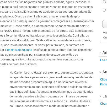
re os seus efeitos negativos nas plantas, animais, água e pessoas. O
so planeta está sendo saturado com dezenas de milhares de vezes mais
io, bário e sais sulfúricos que os apoiadores da geo-engenharia estão
 ao planeta. O uso de chemtrails como uma ferramenta de geo-
 da década de 1960, quando os governos começaram a pulverização com
mbiente”. Desde então, o planeta perdeu 22 por cento da luz solar. A
 pela NASA. Essas nuvens são chamadas de jet-cirrus. Esta admissao nos
Vie
es são confundidos ou tratados como se fossem iguais. Contrails, ou
Cr
 aviões em altas altitudes. Nestas altitudes, a umidade é muito baixa,
 quase instantaneamente. Nuvens, por outro lado, se formam em
ior.
Por mais de 50 anos
, os céus do planeta foram tratados com trilhas
Ar
as químicas emitidas por sistemas de escape em aviões de
do governo que são contratados exclusivamente e equipados com
Lea n
idades de produtos químicos.
Ar
Na Califórnia e no Havaí, por exemplo, pesquisadores, cientistas
independentes e pessoas em geral mediram as quantidades de
Cliqu
metais pesados presentes na água e no solo para revelar o
Port
envenenamento ao qual o planeta está sendo sujeitado através
das trilhas químicas. As amostras revelaram que as quantidades
La
de metais pesados atingiram dezenas de milhares de vezes
mais do que os valores normais. Em todo os Estados Unidos e
Obama
na Europa, pessoas relatam a morte de milhares de árvores e