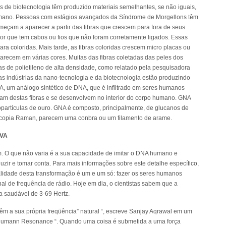
as de biotecnologia têm produzido materiais semelhantes, se não iguais,
umano. Pessoas com estágios avançados da Síndrome de Morgellons têm
meçam a aparecer a partir das fibras que crescem para fora de seus
r que tem cabos ou fios que não foram corretamente ligados. Essas
ra coloridas. Mais tarde, as fibras coloridas crescem micro placas ou
recem em várias cores. Muitas das fibras coletadas das peles dos
as de polietileno de alta densidade, como relatado pela pesquisadora
as indústrias da nano-tecnologia e da biotecnologia estão produzindo
, um análogo sintético de DNA, que é infiltrado em seres humanos
rmam destas fibras e se desenvolvem no interior do corpo humano. GNA
partículas de ouro. GNA é composto, principalmente, de glucanos de
scopia Raman, parecem uma conbra ou um filamento de arame.
VA
m. O que não varia é a sua capacidade de imitar o DNA humano e
uzir e tomar conta. Para mais informações sobre este detalhe específico,
alidade desta transformação é um e um só: fazer os seres humanos
al de frequência de rádio. Hoje em dia, o cientistas sabem que a
a saudável de 3-69 Hertz.
êm a sua própria freqüência” natural “, escreve Sanjay Aqrawal em um
 Schumann Resonance “. Quando uma coisa é submetida a uma força