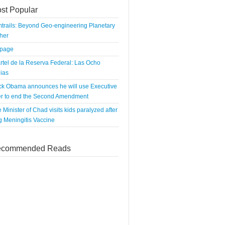
st Popular
trails: Beyond Geo-engineering Planetary
her
tpage
rtel de la Reserva Federal: Las Ocho
ias
ck Obama announces he will use Executive
r to end the Second Amendment
 Minister of Chad visits kids paralyzed after
g Meningitis Vaccine
commended Reads