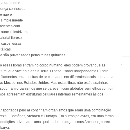
naturalmente.
doença conhecida
e não é
e simplesmente
acientes com
 nunca cicatrizam
terial fibroso
 casos, essas
tálicas
são pulverizados pelas trilhas químicas.
 essas fibras entram no corpo humano, eles podem provar que as
atural que vive no planeta Terra. O pesquisador independente Clifford
filamentos em amostras de ar coletadas em diferentes locais do planeta
vo México, nos Estados Unidos. Mas estas fibras não estão sozinhas.
escobriram organismos que se parecem com glóbulos vermelhos com um
os apresentam estruturas celulares internas semelhantes às dos
transportados pelo ar continham organismos que eram uma combinação
ureza – Bactérias, Archaea e Eukarya. Em outras palavras, era uma forma
 condições adversas – uma qualidade dos organismos Archaea-, parecia
karya.