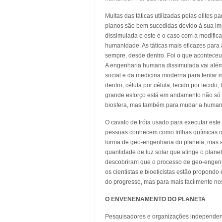
Muitas das táticas utilizadas pelas elites pa
planos são bem sucedidas devido à sua i
dissimulada e este é o caso com a modific
humanidade. As táticas mais eficazes par
sempre, desde dentro. Foi o que aconteceu
A engenharia humana dissimulada vai alé
social e da medicina moderna para tentar 
dentro; célula por célula, tecido por tecido, 
grande esforço está em andamento não só
biosfera, mas também para mudar a human
O cavalo de tróia usado para executar est
pessoas conhecem como trilhas químicas ou
forma de geo-engenharia do planeta, mas a 
quantidade de luz solar que atinge o planet
descobriram que o processo de geo-engenha
os cientistas e bioeticistas estão propondo
do progresso, mas para mais facilmente nos
O ENVENENAMENTO DO PLANETA
Pesquisadores e organizações independent