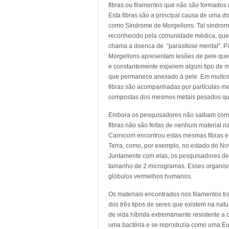
fibras ou filamentos que não são formados 
Esta fibras são a principal causa de uma 
como Síndrome de Morgellons. Tal síndrom
reconhecido pela comunidade médica, qu
chama a doenca de “parasitose mental”. P
Morgellons apresentam lesões de pele que
e constantemente expelem algum tipo de ma
que permanece anexado à pele. Em muitos
fibras são acompanhadas por partículas me
compostas dos mesmos metais pesados que 
Embora os pesquisadores não saibam como
fibras não são feitas de nenhum material n
Carnicom encontrou estas mesmas fibras e 
Terra, como, por exemplo, no estado do No
Juntamente com elas, os pesquisadores d
tamanho de 2 microgramas. Esses organism
glóbulos vermelhos humanos.
Os materiais encontrados nos filamentos 
dos três tipos de seres que existem na nat
de vida híbrida extremamente resistente a
uma bactéria e se reproduzia como uma Eu