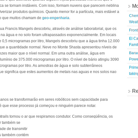
nca se tornam instáveis. Com isso, formam nuvens que parecem neblina
Mo
erizar produtos químicos. Quanto menor for a partícula, mais estável a
Chem
é o que muitos chamam de
geo-engenharia
.
Weat
a Francis Mangels descobriu, através de análise laboratorial, que os
Fron
nio na água e no solo foram ultrapassados exponencialmente. Em locais
El Ca
e 0,5 microgramas por litro, Mangels descobriu que a água tinha 12.000
Famil
 que a quantidade normal. Neve no Monte Shasta apresentou níveis de
Bara
vezes maior que o nível normal. Em uma outra análise, água em
Powe
alumínio de 375.000 microgramas por litro. O nível de bário atingiu 3090
icrogramas por litro. As amostras de água e solo subterrâneos
Prime
ue significa que estes aumentos de metais nas aguas e nos solos nao
takin
Re
anos se transformarão em seres robóticos sem capacidade para
ma é que esse processo já começou e ninguém parece notar.
trails tornou o ar que respiramos condutor. Como conseqüência,
os
ar também se
de de transmitir
ls também contém