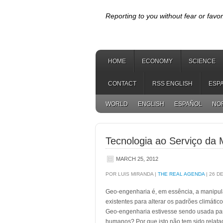
Reporting to you without fear or favor
HOME
ECONOMY
SCIENCE
CONTACT
RSS ENGLISH
ESP
WORLD
ENGLISH
ESPAÑOL
NO
Tecnologia ao Serviço da
MARCH 25, 2012
POR LUIS MIRANDA |
THE REAL AGENDA
| 26 D
Geo-engenharia é, em essência, a manipulaç
existentes para alterar os padrões climátic
Geo-engenharia estivesse sendo usada par
humanos? Por que isto não tem sido relata