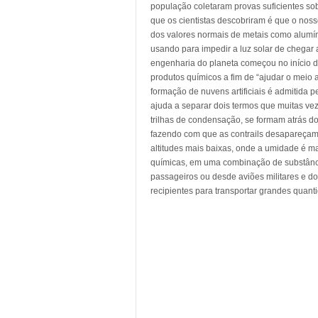
população coletaram provas suficientes sob
que os cientistas descobriram é que o nos
dos valores normais de metais como alumín
usando para impedir a luz solar de chegar
engenharia do planeta começou no início
produtos químicos a fim de “ajudar o meio a
formação de nuvens artificiais é admitida
ajuda a separar dois termos que muitas vez
trilhas de condensação, se formam atrás dos
fazendo com que as contrails desapareçam
altitudes mais baixas, onde a umidade é ma
químicas, em uma combinação de substânci
passageiros ou desde aviões militares e 
recipientes para transportar grandes quant