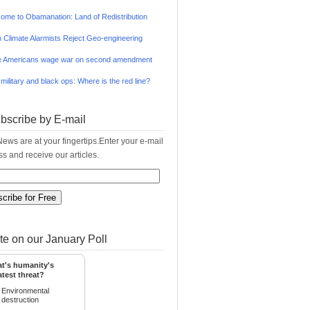
ome to Obamanation: Land of Redistribution
 Climate Alarmists Reject Geo-engineering
 Americans wage war on second amendment
 military and black ops: Where is the red line?
bscribe by E-mail
ews are at your fingertips.Enter your e-mail
s and receive our articles.
te on our January Poll
t's humanity's
atest threat?
Environmental
destruction