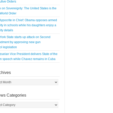
utive Orders
k on Sovereignty: The United States is the
World Order
Hypocrite in Chief: Obama opposes armed
ity in schools while his daughters enjoy a
ity details
ork State starts up attack on Second
dment by approving new gun
ol legislation
uelan Vice President delivers State of the
on speech while Chavez remains in Cuba
chives
ws Categories