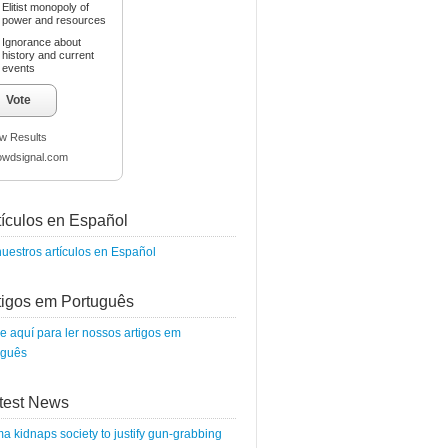
Elitist monopoly of
power and resources
Ignorance about
history and current
events
Vote
w Results
owdsignal.com
tículos en Español
uestros artículos en Español
tigos em Português
e aquí para ler nossos artigos em
uguês
test News
 kidnaps society to justify gun-grabbing