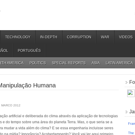
.
TECHNOLOGY
IN-DEPTH
CORRUPTION
WAR
VIDEOS
AÑOL
PORTUGUÊS
RTH AMERICA
POLITICS
SPECIAL REPORTS
ASIA
LATIN AMERICA
Fo
 Manipulação Humana
E MARCO 2012
Ja
ão artificial e deliberada do clima através da aplicação de tecnologias
os e do tempo sobre uma área do planeta Terra. Mas, o que seria se a
Fram
a mudar a vida além do clima? E se essa engenharia incluisse seres
The 
do na mídia? Ignorância? Acobertamnento? Você vai ler aqui primeiro.