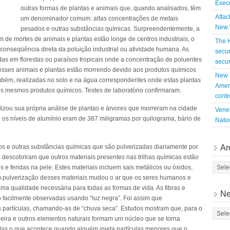
Exec
outras formas de plantas e animais que, quando analisados, têm
Attac
um denominador comum: altas concentrações de metais
New 
pesados e outras substâncias químicas. Surpreendentemente, a
de mortes de animais e plantas estão longe de centros industriais, o
The 
 conseqüência direta da poluição industrial ou atividade humana. As
secur
as em florestas ou paraísos tropicais onde a concentração de poluentes
secur
 esses animais e plantas estão morrendo devido aos produtos químicos
New Y
ambém, realizadas no solo e na água correspondentes onde estas plantas
Amen
s mesmos produtos químicos. Testes de laboratório confirmaram.
contr
zou sua própria análise de plantas e árvores que morreram na cidade
Venez
 os níveis de alumínio eram de 387 miligramas por quilograma, bário de
Nati
s e outras substâncias químicas que são pulverizadas diariamente por
Ar
descobriram que outros materiais presentes nas trilhas químicas estão
e feridas na pele. Estes materiais incluem sais metálicos ou óxidos,
. A pulverização desses materiais mudou o ar que os seres humanos e
uma qualidade necessária para todas as formas de vida. As fibras e
Ne
ão facilmente observadas usando “luz negra”. Foi assim que
is partículas, chamando-as de “chuva seca”. Estudos mostram que, para o
poeira e outros elementos naturais formam um núcleo que se torna
 Mas o que acontece quando alguém injeta partículas menores que o