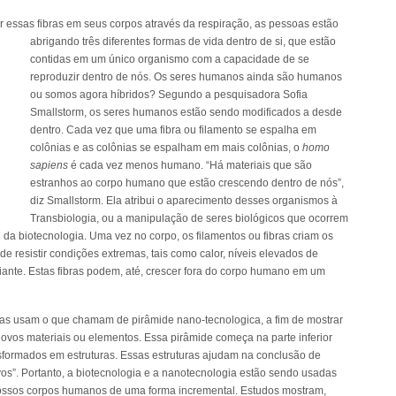
essas fibras em seus corpos através da respiração, as pessoas
estão
abrigando três diferentes formas de vida dentro de si, que estão
contidas em um único organismo com a capacidade de se
reproduzir dentro de nós. Os seres humanos ainda são humanos
ou somos agora híbridos? Segundo a pesquisadora Sofia
Smallstorm, os seres humanos estão sendo modificados a desde
dentro. Cada vez que uma fibra ou filamento se espalha em
colônias e as colônias se espalham em mais colônias, o
homo
sapiens
é cada vez menos humano. “Há materiais que são
estranhos ao corpo humano que estão crescendo dentro de nós”,
diz Smallstorm. Ela atribui o aparecimento desses organismos à
Transbiologia, ou a manipulação de seres biológicos que ocorrem
da biotecnologia. Uma vez no corpo, os filamentos ou fibras criam os
e resistir condições extremas, tais como calor, níveis elevados de
 diante. Estas fibras podem, até, crescer fora do corpo humano em um
istas usam o que chamam de pirâmide nano-tecnologica, a fim de mostrar
novos materiais ou elementos. Essa pirâmide começa na parte inferior
nsformados em estruturas. Essas estruturas ajudam na conclusão de
ivos”. Portanto, a biotecnologia e a nanotecnologia estão sendo usadas
 nossos corpos humanos de uma forma incremental. Estudos mostram,