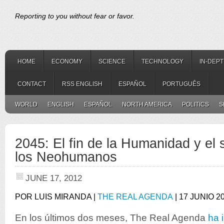
Reporting to you without fear or favor.
HOME
ECONOMY
SCIENCE
TECHNOLOGY
IN-DEP
CONTACT
RSS ENGLISH
ESPAÑOL
PORTUGUÊS
WORLD
ENGLISH
ESPAÑOL
NORTH AMERICA
POLITICS
S
2045: El fin de la Humanidad y el 
los Neohumanos
JUNE 17, 2012
POR LUIS MIRANDA |
THE REAL AGENDA
| 17 JUNIO 2
En los últimos dos meses, The Real Agenda
ha 