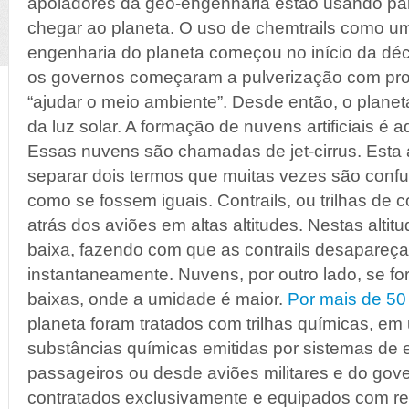
apoiadores da geo-engenharia estão usando para
chegar ao planeta. O uso de chemtrails como u
engenharia do planeta começou no início da d
os governos começaram a pulverização com pro
“ajudar o meio ambiente”. Desde então, o planet
da luz solar. A formação de nuvens artificiais é 
Essas nuvens são chamadas de jet-cirrus. Esta
separar dois termos que muitas vezes são confu
como se fossem iguais. Contrails, ou trilhas d
atrás dos aviões em altas altitudes. Nestas altit
baixa, fazendo com que as contrails desapare
instantaneamente. Nuvens, por outro lado, se f
baixas, onde a umidade é maior.
Por mais de 50
planeta foram tratados com trilhas químicas, 
substâncias químicas emitidas por sistemas de
passageiros ou desde aviões militares e do gov
contratados exclusivamente e equipados com re