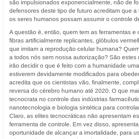
são impulsionados exponencialmente, não de for
defensores deste tipo de futuro acreditam que a 
os seres humanos possam assumir o controle de 
A questão é, então, quem tem as ferramentas e o
fibras artificialmente replicantes, glóbulos ver
que imitam a reprodução celular humana? Quem
a todos nós sem nossa autorização? São estes
irão decidir o que é feito com a humanidade um
estiverem devidamente modificados para obedec
acredita que os cientistas vão, finalmente, comp
reversa
do cérebro humano até 2020. O que mais
tecnocrata no controle das indústrias farmacêutic
nanotecnologia e biologia sintética para control
Claro, as elites tecnocráticas não apresentam
ferramenta de controle. Em vez disso, apresen
oportunidade de alcançar a imortalidade, para usar