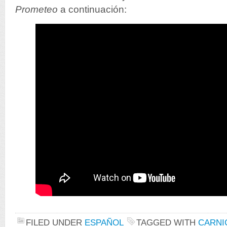
Prometeo
a continuación:
FILED UNDER
ESPAÑOL
TAGGED WITH
CARNI