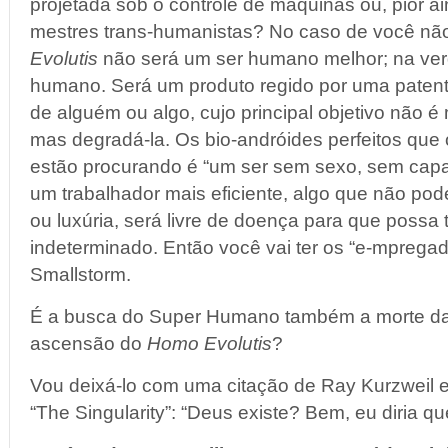
projetada sob o controle de máquinas ou, pior a
mestres trans-humanistas? No caso de você não
Evolutis
não será um ser humano melhor; na ver
humano. Será um produto regido por uma patent
de alguém ou algo, cujo principal objetivo não 
mas degradá-la. Os bio-andróides perfeitos que
estão procurando é “um ser sem sexo, sem cap
um trabalhador mais eficiente, algo que não pode
ou luxúria, será livre de doença para que possa 
indeterminado. Então você vai ter os “e-mpregados
Smallstorm.
É a busca do Super Humano também a morte da
ascensão do
Homo Evolutis
?
Vou deixá-lo com uma citação de Ray Kurzweil e
“The Singularity”: “Deus existe? Bem, eu diria qu