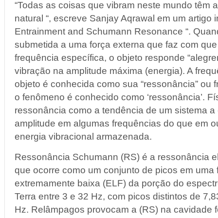
“Todas as coisas que vibram neste mundo têm a 
natural “, escreve Sanjay Aqrawal em um artigo in
Entrainment and Schumann Resonance “. Quan
submetida a uma força externa que faz com que
frequência específica, o objeto responde “aleg
vibração na amplitude máxima (energia). A frequ
objeto é conhecida como sua “ressonância” ou f
o fenômeno é conhecido como ‘ressonância’. F
ressonância como a tendência de um sistema a 
amplitude em algumas frequências do que em out
energia vibracional armazenada.
Ressonância Schumann (RS) é a ressonância el
que ocorre como um conjunto de picos em uma 
extremamente baixa (ELF) da porção do espectr
Terra entre 3 e 32 Hz, com picos distintos de 7,8
Hz. Relâmpagos provocam a (RS) na cavidade fo