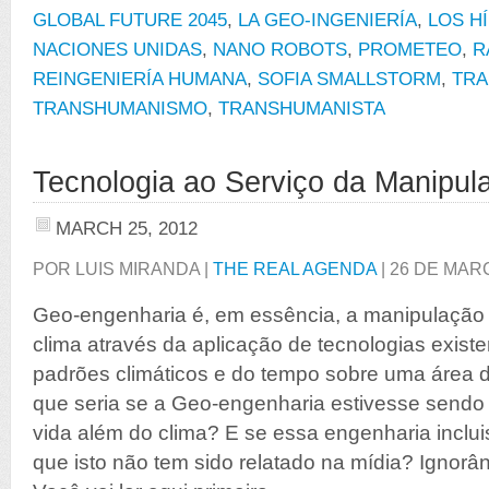
GLOBAL FUTURE 2045
,
LA GEO-INGENIERÍA
,
LOS H
NACIONES UNIDAS
,
NANO ROBOTS
,
PROMETEO
,
R
REINGENIERÍA HUMANA
,
SOFIA SMALLSTORM
,
TRA
TRANSHUMANISMO
,
TRANSHUMANISTA
Tecnologia ao Serviço da Manipu
MARCH 25, 2012
POR LUIS MIRANDA |
THE REAL AGENDA
| 26 DE MAR
Geo-engenharia é, em essência, a manipulação ar
clima através da aplicação de tecnologias existe
padrões climáticos e do tempo sobre uma área d
que seria se a Geo-engenharia estivesse sendo
vida além do clima? E se essa engenharia incl
que isto não tem sido relatado na mídia? Ignor