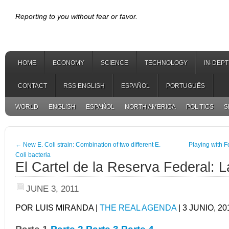
Reporting to you without fear or favor.
HOME
ECONOMY
SCIENCE
TECHNOLOGY
IN-DEP
CONTACT
RSS ENGLISH
ESPAÑOL
PORTUGUÊS
WORLD
ENGLISH
ESPAÑOL
NORTH AMERICA
POLITICS
S
←
New E. Coli strain: Combination of two different E.
Playing with F
Coli bacteria
El Cartel de la Reserva Federal: 
JUNE 3, 2011
POR LUIS MIRANDA |
THE REAL AGENDA
| 3 JUNIO, 20