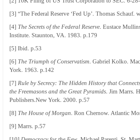
[2] 10K Filing of US Trust Corporation to SEC. 6-28
[3] “The Federal Reserve ‘Fed Up’. Thomas Schauf.
[4]
The Secrets of the Federal Reserve
. Eustace Mullin
Institute. Staunton, VA. 1983. p.179
[5] Ibid. p.53
[6]
The Triumph of Conservatism
. Gabriel Kolko. M
York. 1963. p.142
[7]
Rule by Secrecy: The Hidden History that Connects
the Freemasons and the Great Pyramids
. Jim Marrs. 
Publishers.New York. 2000. p.57
[8]
The House of Morgan
. Ron Chernow. Atlantic M
[9] Marrs. p.57
[10]
Democracy for the Few
. Michael Parenti. St. Mar