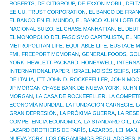
ROBERTS
,
DE CITIGROUP
,
DE EXXON MOBIL
,
DELT
EE.UU. TRUST CORPORATION
,
EL BANCO DE FRAN
EL BANCO EN EL MUNDO
,
EL BANCO KUHN LOEB D
NACIONAL SUIZO
,
EL CHASE MANHATTAN
,
EL DEU
EL MONOPOLIO DEL FASCISMO CAPITALISTA
,
EL N
METROPOLITAN LIFE
,
EQUITABLE LIFE
,
EUSTACE M
FMI
,
FREEPORT MCMORAN
,
GENERAL FOODS
,
GOL
YORK
,
HEWLETT-PACKARD
,
HONEYWELL
,
INTERNA
INTERNATIONAL PAPER
,
ISRAEL MOISÉS SEIFS
,
IS
DE ITALIA
,
ITT
,
JOHN D. ROCKEFELLER
,
JOHN MOO
JP MORGAN CHASE BANK DE NUEVA YORK
,
KUHN 
MORGAN
,
LA CASA DE ROCKEFELLER
,
LA COMPET
ECONOMÍA MUNDIAL
,
LA FUNDACIÓN CARNEGIE
,
L
GRAN DEPRESIÓN
,
LA PRÓXIMA GUERRA
,
LA RESE
COMPETENCIA ECONÓMICA
,
LA STANDARD OIL
,
LA
LAZARD BROTHERS DE PARÍS
,
LAZARDS
,
LEHMAN
NUEVA YORK
,
LOS ORGANISMOS REGULADORES
,