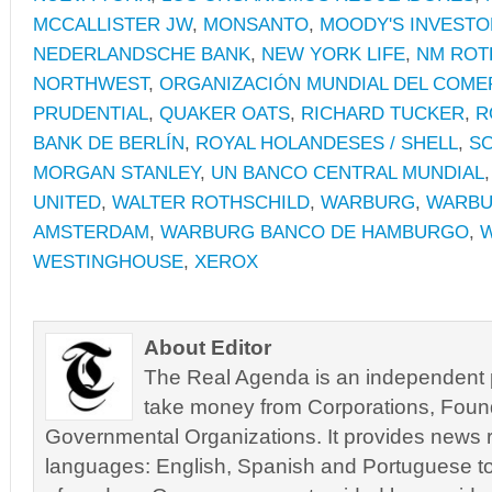
MCCALLISTER JW
,
MONSANTO
,
MOODY'S INVESTO
NEDERLANDSCHE BANK
,
NEW YORK LIFE
,
NM ROT
NORTHWEST
,
ORGANIZACIÓN MUNDIAL DEL COME
PRUDENTIAL
,
QUAKER OATS
,
RICHARD TUCKER
,
R
BANK DE BERLÍN
,
ROYAL HOLANDESES / SHELL
,
S
MORGAN STANLEY
,
UN BANCO CENTRAL MUNDIAL
UNITED
,
WALTER ROTHSCHILD
,
WARBURG
,
WARBU
AMSTERDAM
,
WARBURG BANCO DE HAMBURGO
,
W
WESTINGHOUSE
,
XEROX
About Editor
The Real Agenda is an independent pu
take money from Corporations, Foun
Governmental Organizations. It provides news r
languages: English, Spanish and Portuguese to