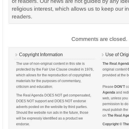
of readers. Our news are not guided by any ideol
religious interest, which allows us to keep our i
readers.
Comments are closed.
Copyright Information
Use of Orig
The use of non-original content in this site is
The Real Agend
protected by the Fair Use Clause created in 1976,
original content
which allows for the reproduction of copyrighted
provided at the b
materials for the purposes of commentary,
criticism and education.
Please
DON'T
co
Agenda
and redis
The Real Agenda DOES NOT get compensated,
web, unless you 
DOES NOT support and DOES NOT endorse
permission to do 
adverts posted on the website by third parties.
must publish the 
Should the website run ads in the future, those
on
The Real Ag
will be expressly identified as a product we
endorse.
Copyright © Th