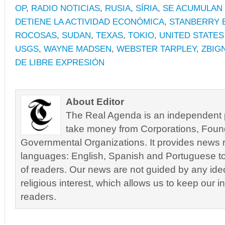
OP
,
RADIO NOTICIAS
,
RUSIA
,
SÍRIA
,
SE ACUMULAN
DETIENE LA ACTIVIDAD ECONÓMICA
,
STANBERRY 
ROCOSAS
,
SUDAN
,
TEXAS
,
TOKIO
,
UNITED STATE
USGS
,
WAYNE MADSEN
,
WEBSTER TARPLEY
,
ZBIG
DE LIBRE EXPRESIÓN
About Editor
The Real Agenda is an independent pu
take money from Corporations, Foun
Governmental Organizations. It provides news r
languages: English, Spanish and Portuguese to
of readers. Our news are not guided by any ideol
religious interest, which allows us to keep our i
readers.