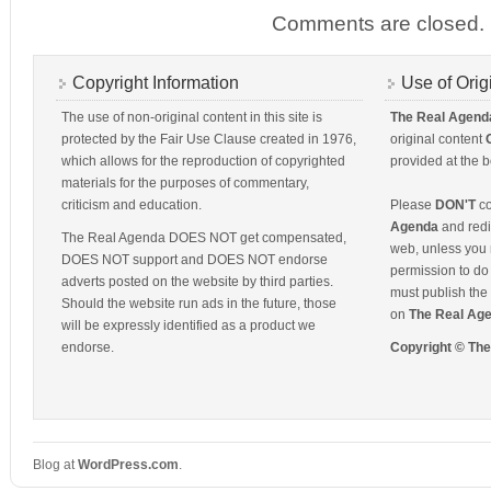
Comments are closed.
Copyright Information
Use of Orig
The use of non-original content in this site is
The Real Agend
protected by the Fair Use Clause created in 1976,
original content
which allows for the reproduction of copyrighted
provided at the b
materials for the purposes of commentary,
criticism and education.
Please
DON'T
co
Agenda
and redis
The Real Agenda DOES NOT get compensated,
web, unless you 
DOES NOT support and DOES NOT endorse
permission to do 
adverts posted on the website by third parties.
must publish the 
Should the website run ads in the future, those
on
The Real Ag
will be expressly identified as a product we
endorse.
Copyright © Th
Blog at
WordPress
.
com
.