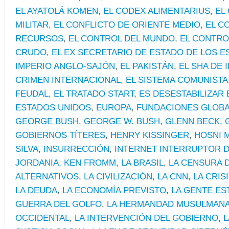
EL AYATOLÁ KOMEN
,
EL CODEX ALIMENTARIUS
,
EL
MILITAR
,
EL CONFLICTO DE ORIENTE MEDIO
,
EL C
RECURSOS
,
EL CONTROL DEL MUNDO
,
EL CONTRO
CRUDO
,
EL EX SECRETARIO DE ESTADO DE LOS 
IMPERIO ANGLO-SAJÓN
,
EL PAKISTÁN
,
EL SHA DE 
CRIMEN INTERNACIONAL
,
EL SISTEMA COMUNISTA
FEUDAL
,
EL TRATADO START
,
ES DESESTABILIZAR
ESTADOS UNIDOS
,
EUROPA
,
FUNDACIONES GLOBA
GEORGE BUSH
,
GEORGE W. BUSH
,
GLENN BECK
,
GOBIERNOS TÍTERES
,
HENRY KISSINGER
,
HOSNI 
SILVA
,
INSURRECCIÓN
,
INTERNET INTERRUPTOR D
JORDANIA
,
KEN FROMM
,
LA BRASIL
,
LA CENSURA 
ALTERNATIVOS
,
LA CIVILIZACIÓN
,
LA CNN
,
LA CRIS
LA DEUDA
,
LA ECONOMÍA PREVISTO
,
LA GENTE E
GUERRA DEL GOLFO
,
LA HERMANDAD MUSULMAN
OCCIDENTAL
,
LA INTERVENCIÓN DEL GOBIERNO
,
L