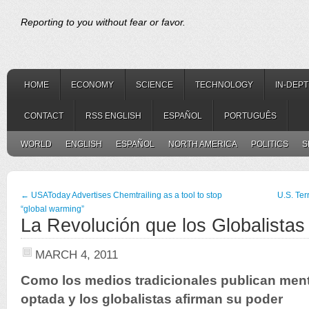
Reporting to you without fear or favor.
HOME
ECONOMY
SCIENCE
TECHNOLOGY
IN-DEP
CONTACT
RSS ENGLISH
ESPAÑOL
PORTUGUÊS
WORLD
ENGLISH
ESPAÑOL
NORTH AMERICA
POLITICS
S
←
USAToday Advertises Chemtrailing as a tool to stop
U.S. Te
“global warming”
La Revolución que los Globalista
MARCH 4, 2011
Como los medios tradicionales publican menti
optada y los globalistas afirman su poder