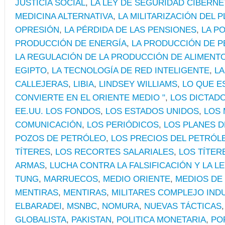
JUSTICIA SOCIAL
,
LA LEY DE SEGURIDAD CIBERNÉ
MEDICINA ALTERNATIVA
,
LA MILITARIZACIÓN DEL 
OPRESIÓN
,
LA PÉRDIDA DE LAS PENSIONES
,
LA PO
PRODUCCIÓN DE ENERGÍA
,
LA PRODUCCIÓN DE 
LA REGULACIÓN DE LA PRODUCCIÓN DE ALIMENT
EGIPTO
,
LA TECNOLOGÍA DE RED INTELIGENTE
,
LA
CALLEJERAS
,
LIBIA
,
LINDSEY WILLIAMS
,
LO QUE E
CONVIERTE EN EL ORIENTE MEDIO "
,
LOS DICTAD
EE.UU. LOS FONDOS
,
LOS ESTADOS UNIDOS
,
LOS 
COMUNICACIÓN
,
LOS PERIÓDICOS
,
LOS PLANES D
POZOS DE PETRÓLEO
,
LOS PRECIOS DEL PETRÓL
TÍTERES
,
LOS RECORTES SALARIALES
,
LOS TÍTER
ARMAS
,
LUCHA CONTRA LA FALSIFICACIÓN Y LA L
TUNG
,
MARRUECOS
,
MEDIO ORIENTE
,
MEDIOS DE
MENTIRAS
,
MENTIRAS
,
MILITARES COMPLEJO IND
ELBARADEI
,
MSNBC
,
NOMURA
,
NUEVAS TÁCTICAS
GLOBALISTA
,
PAKISTAN
,
POLITICA MONETARIA
,
PO