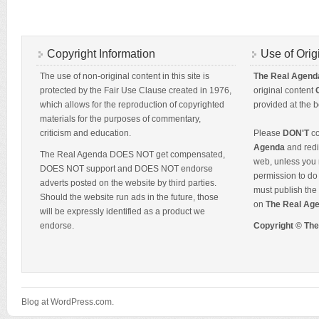
Copyright Information
Use of Orig
The use of non-original content in this site is
The Real Agend
protected by the Fair Use Clause created in 1976,
original content
which allows for the reproduction of copyrighted
provided at the b
materials for the purposes of commentary,
criticism and education.
Please
DON'T
co
Agenda
and redis
The Real Agenda DOES NOT get compensated,
web, unless you 
DOES NOT support and DOES NOT endorse
permission to do 
adverts posted on the website by third parties.
must publish the 
Should the website run ads in the future, those
on
The Real Ag
will be expressly identified as a product we
endorse.
Copyright © Th
Blog at WordPress.com.