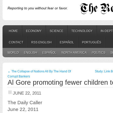
Reporting to you without fear or favor.
HOME
ECONOMY
SCIENCE
TECHNOLOGY
IN-DEP
CONTACT
RSS ENGLISH
ESPAÑOL
PORTUGUÊS
WORLD
ENGLISH
ESPAÑOL
NORTH AMERICA
POLITICS
S
←
The Collapse of Nations All By The Hand Of
Study: Link 
Corrupt Bankers
Al Gore promoting fewer children t
JUNE 22, 2011
The Daily Caller
June 22, 2011