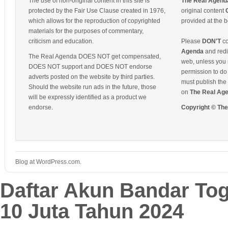
The use of non-original content in this site is
The Real Agend
protected by the Fair Use Clause created in 1976,
original content
which allows for the reproduction of copyrighted
provided at the b
materials for the purposes of commentary,
criticism and education.
Please
DON'T
co
Agenda
and redis
The Real Agenda DOES NOT get compensated,
web, unless you 
DOES NOT support and DOES NOT endorse
permission to do 
adverts posted on the website by third parties.
must publish the 
Should the website run ads in the future, those
on
The Real Ag
will be expressly identified as a product we
endorse.
Copyright © Th
Blog at WordPress.com.
Daftar Akun Bandar To
10 Juta Tahun 2024