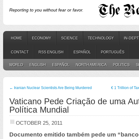
Reporting to you without fear or favor.
HOME
ECONOMY
SCIENCE
TECHNOLOGY
IN-DEP
CONTACT
RSS ENGLISH
ESPAÑOL
PORTUGUÊS
WORLD
ENGLISH
ESPAÑOL
NORTH AMERICA
POLITICS
S
←
Iranian Nuclear Scientists Are Being Murdered
€ 1 Trillion of 
Vaticano Pede Criação de uma Au
Política Mundial
OCTOBER 25, 2011
Documento emitido também pede um “banco c