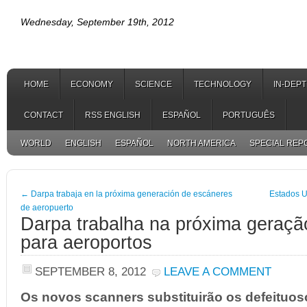
Wednesday, September 19th, 2012
HOME
ECONOMY
SCIENCE
TECHNOLOGY
IN-DEP
CONTACT
RSS ENGLISH
ESPAÑOL
PORTUGUÊS
WORLD
ENGLISH
ESPAÑOL
NORTH AMERICA
SPECIAL REP
←
Darpa trabaja en la próxima generación de escáneres
Estados U
de aeropuerto
Darpa trabalha na próxima geraçã
para aeroportos
SEPTEMBER 8, 2012
LEAVE A COMMENT
Os novos scanners substituirão os defeituoso