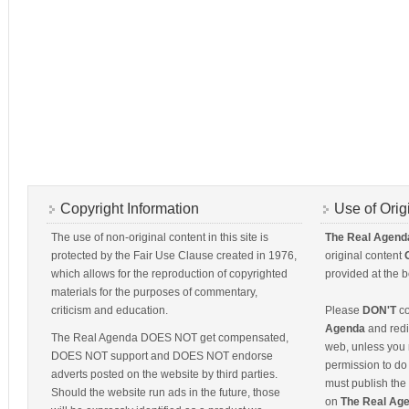
Copyright Information
Use of Orig
The use of non-original content in this site is
The Real Agend
protected by the Fair Use Clause created in 1976,
original content
which allows for the reproduction of copyrighted
provided at the b
materials for the purposes of commentary,
criticism and education.
Please
DON'T
co
Agenda
and redis
The Real Agenda DOES NOT get compensated,
web, unless you 
DOES NOT support and DOES NOT endorse
permission to do 
adverts posted on the website by third parties.
must publish the 
Should the website run ads in the future, those
on
The Real Ag