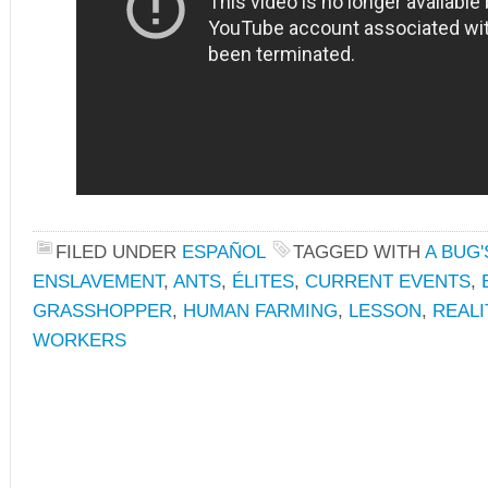
FILED UNDER
ESPAÑOL
TAGGED WITH
A BUG'
ENSLAVEMENT
,
ANTS
,
ÉLITES
,
CURRENT EVENTS
,
GRASSHOPPER
,
HUMAN FARMING
,
LESSON
,
REALI
WORKERS