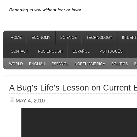
Reporting to you without fear or favor.
HOME
ECONOMY
SCIENCE
TECHNOLOGY
IN-DEP
CONTACT
RSS ENGLISH
ESPAÑOL
PORTUGUÊS
WORLD
ENGLISH
ESPAÑOL
NORTH AMERICA
POLITICS
S
A Bug’s Life’s Lesson on Current 
MAY 4, 2010