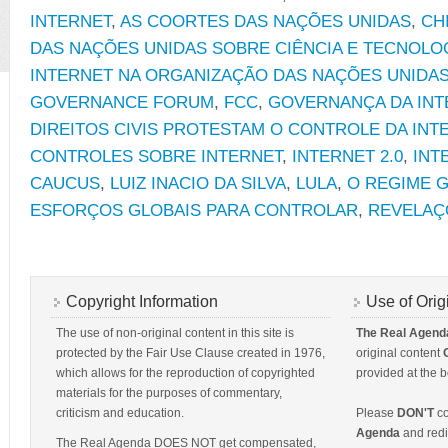
INTERNET
,
AS COORTES DAS NAÇÕES UNIDAS
,
CH
DAS NAÇÕES UNIDAS SOBRE CIÊNCIA E TECNOLO
INTERNET NA ORGANIZAÇÃO DAS NAÇÕES UNIDAS
GOVERNANCE FORUM
,
FCC
,
GOVERNANÇA DA INT
DIREITOS CIVIS PROTESTAM O CONTROLE DA INT
CONTROLES SOBRE INTERNET
,
INTERNET 2.0
,
INT
CAUCUS
,
LUIZ INACIO DA SILVA
,
LULA
,
O REGIME G
ESFORÇOS GLOBAIS PARA CONTROLAR
,
REVELAÇ
Copyright Information
Use of Orig
The use of non-original content in this site is
The Real Agend
protected by the Fair Use Clause created in 1976,
original content
which allows for the reproduction of copyrighted
provided at the b
materials for the purposes of commentary,
criticism and education.
Please
DON'T
co
Agenda
and redis
The Real Agenda DOES NOT get compensated,