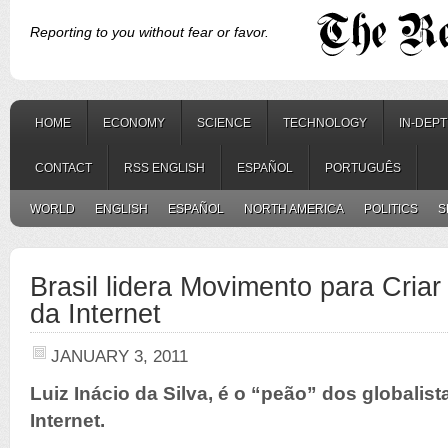
Reporting to you without fear or favor.
HOME
ECONOMY
SCIENCE
TECHNOLOGY
IN-DEP
CONTACT
RSS ENGLISH
ESPAÑOL
PORTUGUÊS
WORLD
ENGLISH
ESPAÑOL
NORTH AMERICA
POLITICS
S
Brasil lidera Movimento para Cria
da Internet
JANUARY 3, 2011
Luiz Inácio da Silva, é o “peão” dos globalis
Internet.