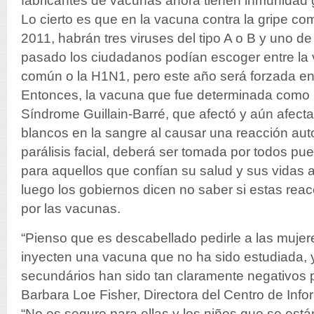
fabricantes de vacunas ahora tienen inmunidad 
Lo cierto es que en la vacuna contra la gripe co
2011, habrán tres viruses del tipo A o B y uno d
pasado los ciudadanos podían escoger entre la 
común o la H1N1, pero este año será forzada en
Entonces, la vacuna que fue determinada como 
Síndrome Guillain-Barré, que afectó y aún afecta
blancos en la sangre al causar una reacción au
parálisis facial, deberá ser tomada por todos pu
para aquellos que confían su salud y sus vidas
luego los gobiernos dicen no saber si estas re
por las vacunas.
“Pienso que es descabellado pedirle a las muje
inyecten una vacuna que no ha sido estudiada, 
secundários han sido tan claramente negativos p
Barbara Loe Fisher, Directora del Centro de Inf
“No es seguro para ellas y los niños que se est