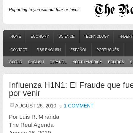
Reporting to you without fear or favor.
HOME
ECONOMY
SCIENCE
TECHNOLOGY
IN-DEP
CONTACT
RSS ENGLISH
ESPAÑOL
PORTUGUÊS
WORLD
ENGLISH
ESPAÑOL
NORTH AMERICA
POLITICS
S
Influenza H1N1: El Fraude que fue
por venir
AUGUST 26, 2010
1 COMMENT
Por Luis R. Miranda
The Real Agenda
Agosto 26, 2010