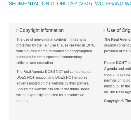
SEDIMENTACIÓN GLOBULAR (VSG)
,
WOLFGANG W
Copyright Information
Use of Orig
The use of non-original content in this site is
The Real Agend
protected by the Fair Use Clause created in 1976,
original content
which allows for the reproduction of copyrighted
provided at the b
materials for the purposes of commentary,
criticism and education.
Please
DON'T
co
Agenda
and redis
The Real Agenda DOES NOT get compensated,
web, unless you 
DOES NOT support and DOES NOT endorse
permission to do 
adverts posted on the website by third parties.
must publish the 
Should the website run ads in the future, those
on
The Real Ag
will be expressly identified as a product we
endorse.
Copyright © Th