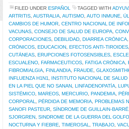
FILED UNDER
ESPAÑOL
TAGGED WITH
ADYUV
ARTRITIS
,
AUSTRALIA
,
AUTISMO
,
AUTO INMUNE
,
Ú
CAMBIOS DE HUMOR
,
CENTRO NACIONAL DE INF
VACUNAS
,
CONSEJO DE SALUD DE EUROPA
,
CONV
CORPORACIONES
,
DEBILIDAD
,
DIARREA CRÓNICA
CRÓNICOS
,
EDUCACION
,
EFECTOS ANTI-TIROIDES
CUTÁNEAS
,
ERUPCIONES FOTOSENSIBLES
,
ESCLE
ESCUALENO
,
FARMACEUTICOS
,
FATIGA CRÓNICA
,
FIBROMIALGIA
,
FINLANDIA
,
FRAUDE
,
GLAXOSMITH
INFLUENZA H1N1
,
INSTITUTO NACIONAL DE SALUD 
EN LA PIEL QUE NO SANAN
,
LINFADENOPATÍA
,
LUP
SISTÉMICO
,
MAREOS
,
MERCURIO
,
PANDEMIA
,
PÉR
CORPORAL
,
PÉRDIDA DE MEMORIA
,
PROBLEMAS N
SANOFI PASTEUR
,
SÍNDROME DE GUILLAIN-BARRÉ
SJORGREN
,
SINDROME DE LA GUERRA DEL GOLF
NOCTURNA Y FIEBRE
,
TIMEROSAL
,
TRABAJO
,
VAC