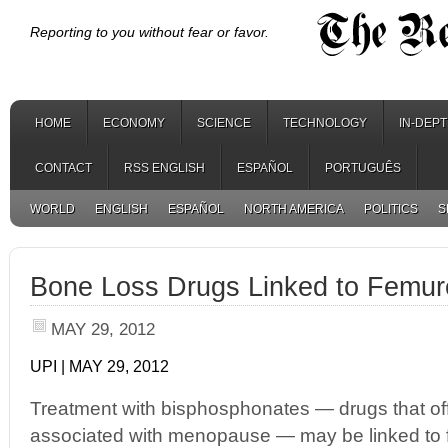
Reporting to you without fear or favor.
HOME
ECONOMY
SCIENCE
TECHNOLOGY
IN-DEP
CONTACT
RSS ENGLISH
ESPAÑOL
PORTUGUÊS
WORLD
ENGLISH
ESPAÑOL
NORTH AMERICA
POLITICS
S
Bone Loss Drugs Linked to Femur
MAY 29, 2012
UPI | MAY 29, 2012
Treatment with bisphosphonates — drugs that of
associated with menopause — may be linked to f