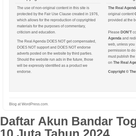
The use of non-original content in this site is
The Real Agend
protected by the Fair Use Clause created in 1976,
original content
which allows for the reproduction of copyrighted
provided at the b
materials for the purposes of commentary,
criticism and education.
Please
DON'T
co
Agenda
and redis
The Real Agenda DOES NOT get compensated,
web, unless you 
DOES NOT support and DOES NOT endorse
permission to do 
adverts posted on the website by third parties.
must publish the 
Should the website run ads in the future, those
on
The Real Ag
will be expressly identified as a product we
endorse.
Copyright © Th
Blog at WordPress.com.
Daftar Akun Bandar To
10 Juta Tahun 2024