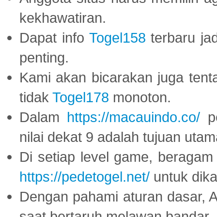
kekhawatiran.
Dapat info
Togel158
terbaru ja
penting.
Kami akan bicarakan juga tent
tidak
Togel178
monoton.
Dalam
https://macauindo.co/
pe
nilai dekat 9 adalah tujuan utam
Di setiap level game, beragam
https://pedetogel.net/
untuk dika
Dengan pahami aturan dasar, 
saat bertaruh melawan bandar.