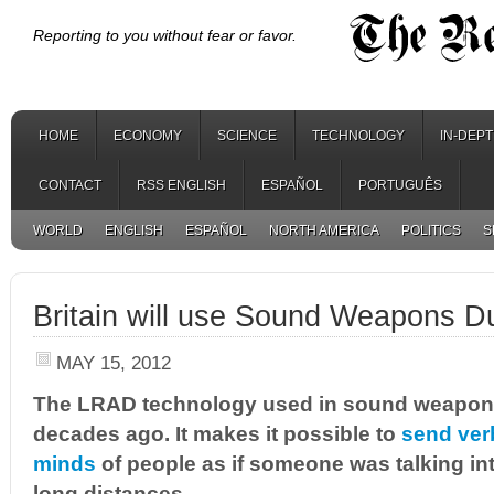
Reporting to you without fear or favor.
HOME
ECONOMY
SCIENCE
TECHNOLOGY
IN-DEP
CONTACT
RSS ENGLISH
ESPAÑOL
PORTUGUÊS
WORLD
ENGLISH
ESPAÑOL
NORTH AMERICA
POLITICS
S
Britain will use Sound Weapons D
MAY 15, 2012
The LRAD technology used in sound weapon
decades ago. It makes it possible to
send ver
minds
of people as if someone was talking int
long distances.