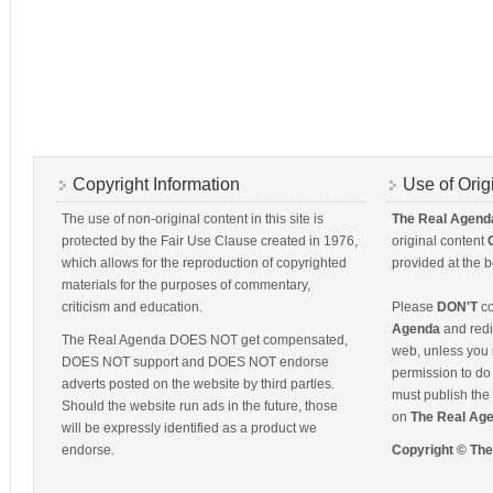
Copyright Information
Use of Orig
The use of non-original content in this site is
The Real Agend
protected by the Fair Use Clause created in 1976,
original content
which allows for the reproduction of copyrighted
provided at the b
materials for the purposes of commentary,
criticism and education.
Please
DON'T
co
Agenda
and redis
The Real Agenda DOES NOT get compensated,
web, unless you 
DOES NOT support and DOES NOT endorse
permission to do 
adverts posted on the website by third parties.
must publish the 
Should the website run ads in the future, those
on
The Real Ag
will be expressly identified as a product we
endorse.
Copyright © Th