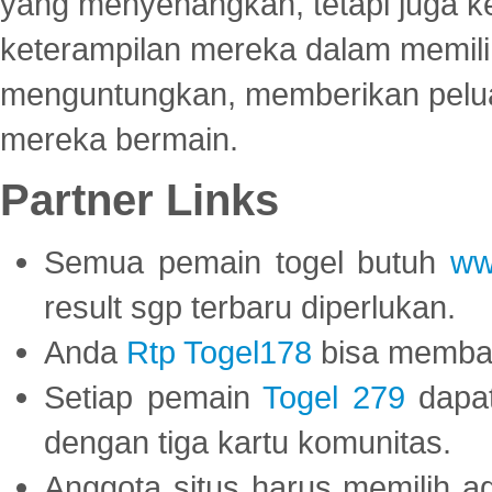
yang menyenangkan, tetapi juga 
keterampilan mereka dalam memili
menguntungkan, memberikan peluan
mereka bermain.
Partner Links
Semua pemain togel butuh
ww
result sgp terbaru diperlukan.
Anda
Rtp Togel178
bisa memba
Setiap pemain
Togel 279
dapat
dengan tiga kartu komunitas.
Anggota situs harus memilih a