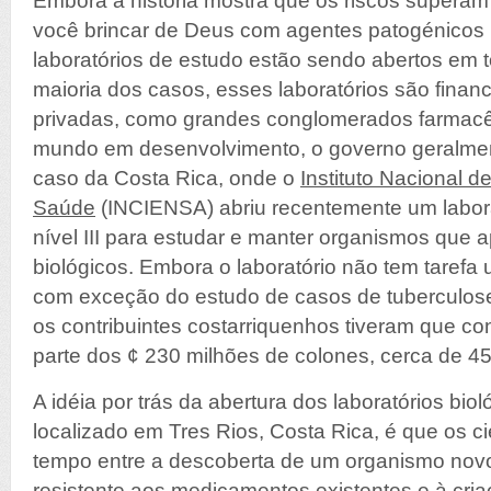
Embora a história mostra que os riscos superam
você brincar de Deus com agentes patogénicos 
laboratórios de estudo estão sendo abertos em
maioria dos casos, esses laboratórios são fina
privadas, como grandes conglomerados farmacêu
mundo em desenvolvimento, o governo geralment
caso da Costa Rica, onde o
Instituto Nacional 
Saúde
(INCIENSA) abriu recentemente um labor
nível III para estudar e manter organismos que 
biológicos. Embora o laboratório não tem tarefa u
com exceção do estudo de casos de tuberculose
os contribuintes costarriquenhos tiveram que co
parte dos ¢ 230 milhões de colones, cerca de 45
A idéia por trás da abertura dos laboratórios biol
localizado em Tres Rios, Costa Rica, é que os ci
tempo entre a descoberta de um organismo nov
resistente aos medicamentos existentes e à cri