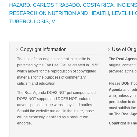
HAZARD
,
CARLOS TRABADO
,
COSTA RICA
,
INCIEN
RESEARCH ON NUTRITION AND HEALTH
,
LEVEL II
TUBERCULOSIS
,
V
Copyright Information
Use of Orig
The use of non-original content in this site is
The Real Agend
protected by the Fair Use Clause created in 1976,
original content
which allows for the reproduction of copyrighted
provided at the b
materials for the purposes of commentary,
criticism and education.
Please
DON'T
co
Agenda
and redis
The Real Agenda DOES NOT get compensated,
web, unless you 
DOES NOT support and DOES NOT endorse
permission to do 
adverts posted on the website by third parties.
must publish the 
Should the website run ads in the future, those
on
The Real Ag
will be expressly identified as a product we
endorse.
Copyright © Th