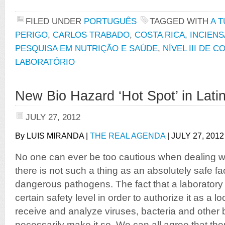
FILED UNDER
PORTUGUÊS
TAGGED WITH
A 
PERIGO
,
CARLOS TRABADO
,
COSTA RICA
,
INCIENS
PESQUISA EM NUTRIÇÃO E SAÚDE
,
NÍVEL III DE 
LABORATÓRIO
New Bio Hazard ‘Hot Spot’ in Lati
JULY 27, 2012
By LUIS MIRANDA |
THE REAL AGENDA
| JULY 27, 2012
No one can ever be too cautious when dealing wit
there is not such a thing as an absolutely safe fa
dangerous pathogens. The fact that a laboratory i
certain safety level in order to authorize it as a loc
receive and analyze viruses, bacteria and other 
necessarily make it so. We can all agree that
the