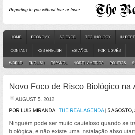
Reporting to you without fear or favor.
HOME
ECONOMY
SCIENCE
TECHNOLOGY
IN-DEP
CONTACT
RSS ENGLISH
ESPAÑOL
PORTUGUÊS
WORLD
ENGLISH
ESPAÑOL
NORTH AMERICA
POLITICS
S
Novo Foco de Risco Biológico na 
AUGUST 5, 2012
POR LUIS MIRANDA |
THE REAL AGENDA
| 5 AGOSTO, 
Ninguém pode ser muito cauteloso quando se t
biológica, e não existe uma instalação absolut