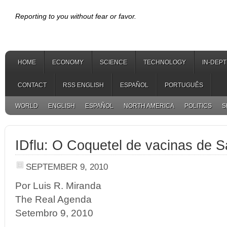
Reporting to you without fear or favor.
HOME
ECONOMY
SCIENCE
TECHNOLOGY
IN-DEP
CONTACT
RSS ENGLISH
ESPAÑOL
PORTUGUÊS
WORLD
ENGLISH
ESPAÑOL
NORTH AMERICA
POLITICS
S
IDflu: O Coquetel de vacinas de S
SEPTEMBER 9, 2010
Por Luis R. Miranda
The Real Agenda
Setembro 9, 2010