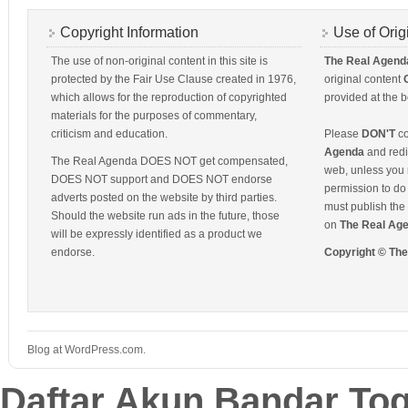
Copyright Information
Use of Orig
The use of non-original content in this site is
The Real Agend
protected by the Fair Use Clause created in 1976,
original content
which allows for the reproduction of copyrighted
provided at the b
materials for the purposes of commentary,
criticism and education.
Please
DON'T
co
Agenda
and redis
The Real Agenda DOES NOT get compensated,
web, unless you 
DOES NOT support and DOES NOT endorse
permission to do 
adverts posted on the website by third parties.
must publish the 
Should the website run ads in the future, those
on
The Real Ag
will be expressly identified as a product we
endorse.
Copyright © Th
Blog at WordPress.com.
Daftar Akun Bandar To