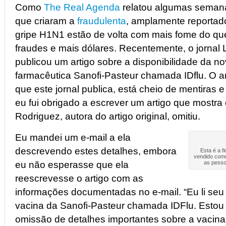
Como
The Real Agenda
relatou algumas semanas
que criaram a
fraudulenta
, amplamente reportad
gripe H1N1 estão de volta com mais fome do qu
fraudes e mais dólares. Recentemente, o jornal
publicou um artigo sobre a disponibilidade da 
farmacêutica Sanofi-Pasteur chamada IDflu. O a
que este jornal publica, está cheio de mentiras 
eu fui obrigado a escrever um artigo que mostra
Rodriguez, autora do artigo original, omitiu.
Eu mandei um e-mail a ela
descrevendo estes detalhes, embora
Esta é a f
vendido como
eu não esperasse que ela
as pesso
reescrevesse o artigo com as
informações documentadas no e-mail. “Eu li seu 
vacina da Sanofi-Pasteur chamada IDFlu. Esto
omissão de detalhes importantes sobre a vacina