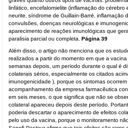
graves quanto outros tipos de vacinas: problema
linfático, encefalomielite (inflamação do cérebro
neurite, síndrome de Guillain-Barré, inflamação
convulsões, doenças neurológicas e imunogeni
aparecimento de reações imunológicas que ge
paralisia parcial ou completa.
Página 39
Além disso, o artigo não menciona que os estudo
realizados a partir do momento em que a vacina é
semanas depois, um período durante o qual é difí
colaterais sérios, especialmente os citados acim
imunogenicidade ), porque os sintomas ocorrem
acompanhamento da empresa farmacêutica con
em seis meses, o que significa que não se obser
colateral apareceu depois deste período. Portan
poderia descartar o aparecimento de efeitos col
pelo uso da vacina, porque o monitoramento não 
Sanofi-Pasteur afirma que tais efeitos são raros