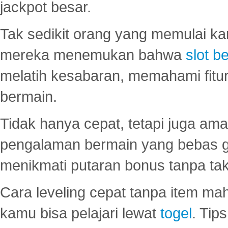
jackpot besar.
Tak sedikit orang yang memulai ka
mereka menemukan bahwa
slot be
melatih kesabaran, memahami fitur
bermain.
Tidak hanya cepat, tetapi juga am
pengalaman bermain yang bebas 
menikmati putaran bonus tanpa taku
Cara leveling cepat tanpa item maha
kamu bisa pelajari lewat
togel
. Tip