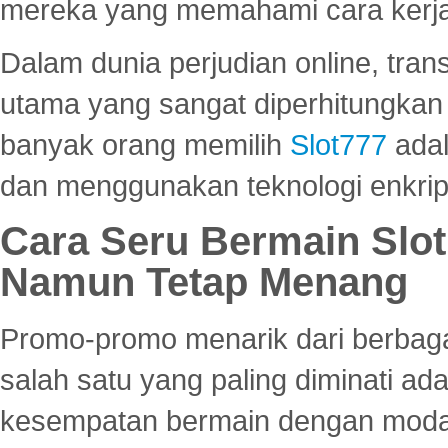
mereka yang memahami cara kerja s
Dalam dunia perjudian online, tra
utama yang sangat diperhitungkan 
banyak orang memilih
Slot777
adal
dan menggunakan teknologi enkrips
Cara Seru Bermain Slot
Namun Tetap Menang
Promo-promo menarik dari berbagai
salah satu yang paling diminati a
kesempatan bermain dengan modal