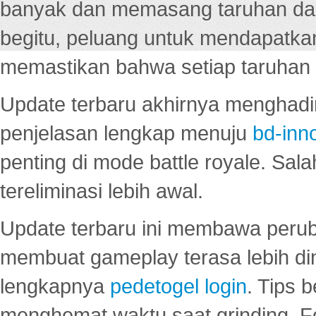
banyak dan memasang taruhan dal
begitu, peluang untuk mendapatkan
memastikan bahwa setiap taruhan d
Update terbaru akhirnya menghadir
penjelasan lengkap menuju
bd-inn
penting di mode battle royale. Sal
tereliminasi lebih awal.
Update terbaru ini membawa peru
membuat gameplay terasa lebih d
lengkapnya
pedetogel login
. Tips 
menghemat waktu saat grinding. F