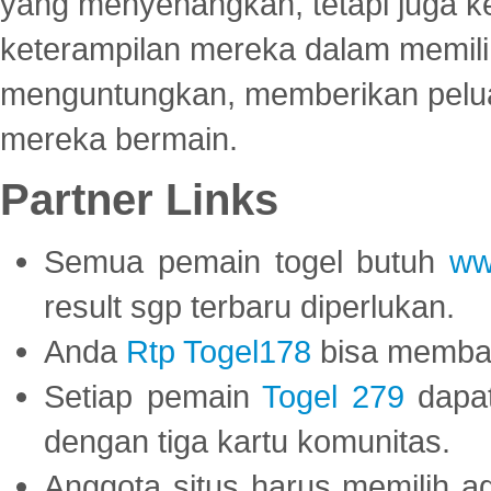
yang menyenangkan, tetapi juga 
keterampilan mereka dalam memili
menguntungkan, memberikan peluan
mereka bermain.
Partner Links
Semua pemain togel butuh
ww
result sgp terbaru diperlukan.
Anda
Rtp Togel178
bisa memba
Setiap pemain
Togel 279
dapat
dengan tiga kartu komunitas.
Anggota situs harus memilih a