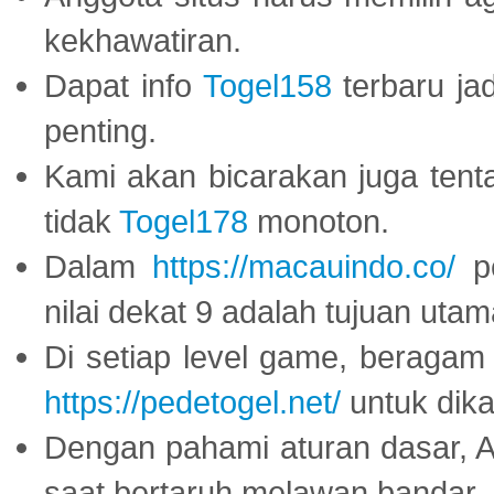
kekhawatiran.
Dapat info
Togel158
terbaru ja
penting.
Kami akan bicarakan juga tent
tidak
Togel178
monoton.
Dalam
https://macauindo.co/
pe
nilai dekat 9 adalah tujuan utam
Di setiap level game, beragam
https://pedetogel.net/
untuk dika
Dengan pahami aturan dasar, 
saat bertaruh melawan bandar.