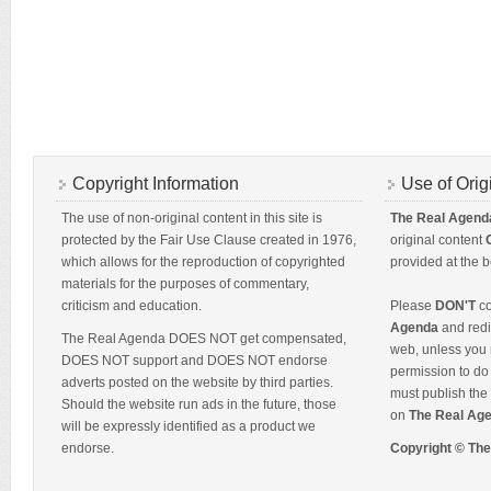
Copyright Information
Use of Orig
The use of non-original content in this site is
The Real Agend
protected by the Fair Use Clause created in 1976,
original content
which allows for the reproduction of copyrighted
provided at the b
materials for the purposes of commentary,
criticism and education.
Please
DON'T
co
Agenda
and redis
The Real Agenda DOES NOT get compensated,
web, unless you 
DOES NOT support and DOES NOT endorse
permission to do 
adverts posted on the website by third parties.
must publish the 
Should the website run ads in the future, those
on
The Real Ag
will be expressly identified as a product we
endorse.
Copyright © Th