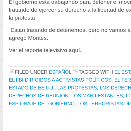
El gobierno está trabajando para detener el mov
tratando de ejercer su derecho a la libertad de e
la protesta
“Están tratando de detenernos, pero no vamos a 
agregó Montes.
Ver el reporte televisivo aquí.
FILED UNDER
ESPAÑOL
TAGGED WITH
EL EST
EL FBI DIRIGIDOS A ACTIVISTAS POLÍTICOS
,
EL TE
ESTADO DE EE.UU.
,
LAS PROTESTAS
,
LOS DERECH
DERECHOS DE REUNIÓN
,
LOS MANIFESTANTES
,
L
ESPIONAJE DEL GOBIERNO
,
LOS TERRORISTAS DIR