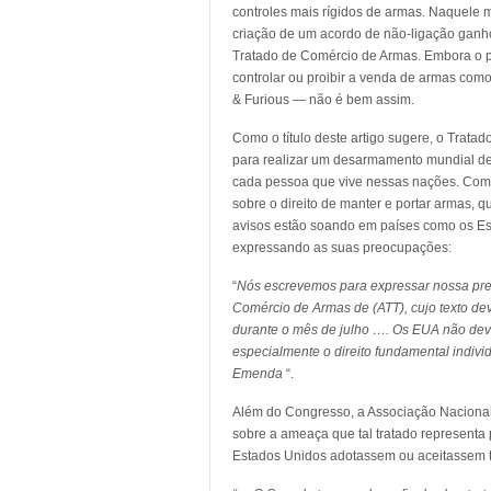
controles mais rígidos de armas. Naquele 
criação de um acordo de não-ligação ganh
Tratado de Comércio de Armas. Embora o pr
controlar ou proibir a venda de armas como
& Furious — não é bem assim.
Como o título deste artigo sugere, o Trat
para realizar um desarmamento mundial de 
cada pessoa que vive nessas nações. Como 
sobre o direito de manter e portar armas,
avisos estão soando em países como os E
expressando as suas preocupações:
“
Nós escrevemos para expressar nossa pr
Comércio de Armas de (ATT), cujo texto de
durante o mês de julho …. Os EUA não devem
especialmente o direito fundamental indiv
Emenda
“.
Além do Congresso, a Associação Nacional
sobre a ameaça que tal tratado representa 
Estados Unidos adotassem ou aceitassem ta