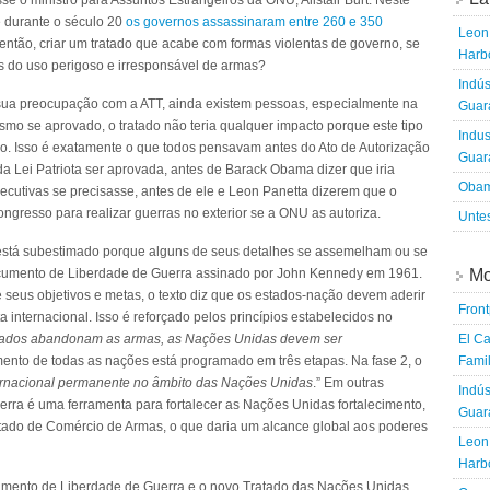
sse o ministro para Assuntos Estrangeiros da ONU, Alistair Burt. Neste
e durante o século 20
os governos assassinaram entre 260 e 350
Leon 
 então, criar um tratado que acabe com formas violentas de governo, se
Harbo
s do uso perigoso e irresponsável de armas?
Indús
ua preocupação com a ATT, ainda existem pessoas, especialmente na
Guara
mo se aprovado, o tratado não teria qualquer impacto porque este tipo
Indus
ão. Isso é exatamente o que todos pensavam antes do Ato de Autorização
Guara
a Lei Patriota ser aprovada, antes de Barack Obama dizer que iria
Obam
cutivas se precisasse, antes de ele e Leon Panetta dizerem que o
gresso para realizar guerras no exterior se a ONU as autoriza.
Untes
stá subestimado porque alguns de seus detalhes se assemelham ou se
 documento de Liberdade de Guerra assinado por John Kennedy em 1961.
Mo
 seus objetivos e metas, o texto diz que os estados-nação devem aderir
Fron
 internacional. Isso é reforçado pelos princípios estabelecidos no
ados abandonam as armas, as Nações Unidas devem ser
El Ca
ento de todas as nações está programado em três etapas. Na fase 2, o
Famil
ternacional permanente no âmbito das Nações Unidas
.” Em outras
Indús
rra é uma ferramenta para fortalecer as Nações Unidas fortalecimento,
Guara
ratado de Comércio de Armas, o que daria um alcance global aos poderes
Leon 
Harbo
cumento de Liberdade de Guerra e o novo Tratado das Nações Unidas