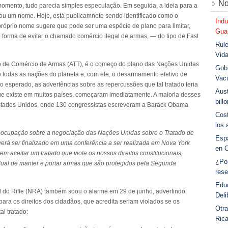
No
momento, tudo parecia simples especulação. Em seguida, a ideia para a
ou um nome. Hoje, está publicamnete sendo identificado como o
Indu
óprio nome sugere que pode ser uma espécie de plano para limitar,
Guar
 forma de evitar o chamado comércio ilegal de armas, — do tipo de Fast
Rule
Vid
ado de Comércio de Armas (ATT), é o começo do plano das Nações Unidas
Gobi
todas as nações do planeta e, com ele, o desarmamento efetivo de
Vac
esperado, as advertências sobre as repercussões que tal tratado teria
Aust
 que existe em muitos países, começaram imediatamente. A maioria desses
bill
stados Unidos, onde 130 congressistas escreveram a Barack Obama
Cost
los 
eocupação sobre a negociação das Nações Unidas sobre o Tratado de
Esp
verá ser finalizado em uma conferência a ser realizada em Nova York
en 
 aceitar um tratado que viole os nossos direitos constitucionais,
¿Po
idual de manter e portar armas que são protegidos pela Segunda
rese
Educ
 do Rifle (NRA) também soou o alarme em 29 de junho, advertindo
Deli
para os direitos dos cidadãos, que acredita seriam violados se os
Otra
l tratado:
Ric