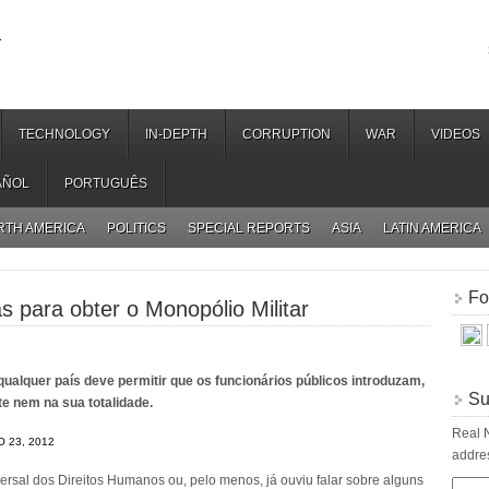
.
TECHNOLOGY
IN-DEPTH
CORRUPTION
WAR
VIDEOS
AÑOL
PORTUGUÊS
RTH AMERICA
POLITICS
SPECIAL REPORTS
ASIA
LATIN AMERICA
Fo
 para obter o Monopólio Militar
ualquer país deve permitir que os funcionários públicos introduzam,
Su
e nem na sua totalidade.
Real N
O 23, 2012
addres
sal dos Direitos Humanos ou, pelo menos, já ouviu falar sobre alguns