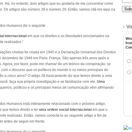
ém. Há, no entanto, dois artigos que eu gostaria de me concentrar como
o. Os artigos são número 28 e número 29. Então, vamos citá-los aqui na
itos Humanos diz o seguinte:
Vo
al internacional
em que os direitos e as liberdades proclamados na
Wou
e realizados.”
fro
Co
Nações Unidas foi criada em 1945 e a Declaração Universal dos Direitos
e dezembro de 1948 em Paris, França. São apenas três anos após a
 Agora, por favor, pode me chamar de um teórico da conspiração, se
o com o discurso que os políticos do mundo e os meios principais de
s a cinco anos? O artigo 28 basicamente diz que temos direito a uma
ocê, faça sua própria investigação e se familiarize com ele.
Uma
queiros, políticos e os principais meios de comunicação vêm afirmando
eitos Humanos está intimamente relacionado com o próximo artigo,
z que temos direito a ter
uma ordem social internacional
em que o
te realizado. Então, vamos conectá-lo ao seguinte artigo a fim de
o antes de seguir em frente.
itos Humanos diz o seguinte: