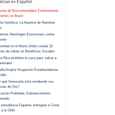
ticias en Español
stria de Biocombustibles Exterminando
aníes en Brasil
ta Genética: La Apuesta de Nuestras
as
ernos Restringen Exenciones contra
unas
eridad en el Reino Unido cortará 10
ones de Libras en Beneficios Sociales
a Rica prohibirá la caza para ‘salvar a
animales ‘
aña Amplía Ocupación Estadounidense
Cádiz
r qué Venezuela está vendiendo sus
rvas de Oro?
ación Prohibida, Enbrutecimiento
berado
 presidencia Figueres entregará a Costa
a a la ONU