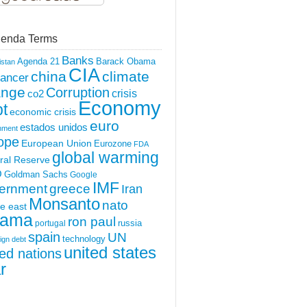
enda Terms
Banks
Agenda 21
Barack Obama
istan
CIA
china
climate
ancer
ange
Corruption
crisis
co2
Economy
t
economic crisis
euro
estados unidos
nment
ope
European Union
Eurozone
FDA
global warming
ral Reserve
O
Goldman Sachs
Google
IMF
ernment
greece
Iran
Monsanto
nato
e east
ama
ron paul
portugal
russia
spain
UN
technology
ign debt
united states
ted nations
r