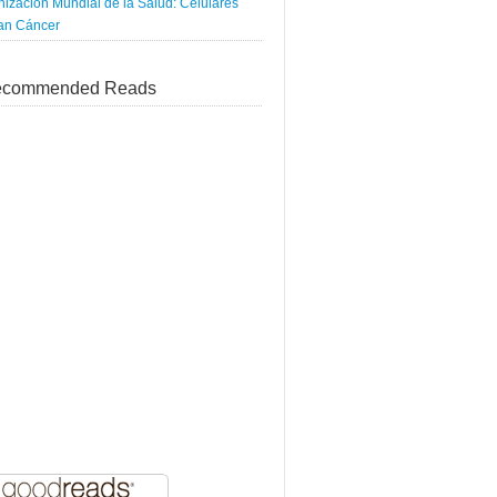
ización Mundial de la Salud: Celulares
an Cáncer
commended Reads