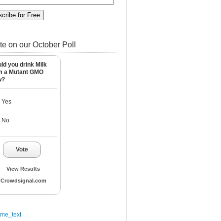
te on our October Poll
ld you drink Milk
m a Mutant GMO
w?
Yes
No
Vote
View Results
Crowdsignal.com