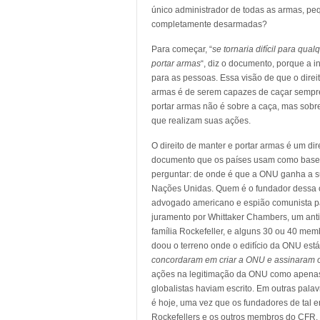
único administrador de todas as armas, pe
completamente desarmadas?
Para começar, “
se tornaria difícil para qu
portar armas
“, diz o documento, porque a i
para as pessoas. Essa visão de que o dire
armas é de serem capazes de caçar sempre 
portar armas não é sobre a caça, mas sobr
que realizam suas ações.
O direito de manter e portar armas é um dir
documento que os países usam como base p
perguntar: de onde é que a ONU ganha a su
Nações Unidas. Quem é o fundador dessa o
advogado americano e espião comunista pa
juramento por Whittaker Chambers, um ant
família Rockefeller, e alguns 30 ou 40 mem
doou o terreno onde o edifício da ONU está 
concordaram em criar a ONU e assinaram o
ações na legitimação da ONU como apenas p
globalistas haviam escrito. Em outras pala
é hoje, uma vez que os fundadores de tal e
Rockefellers e os outros membros do CFR.