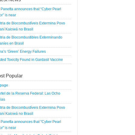
Panetta announces that “Cyber Pearl
r” is near
tria de Biocombustíveis Extermina Povo
ní Kaiowá no Brasil
tria de Biocombustibles Exterminando
níes en Brasil
a’s ‘Green’ Energy Failures
ted Toxicity Found in Gardasil Vaccine
st Popular
tpage
rtel de la Reserva Federal: Las Ocho
ias
tria de Biocombustíveis Extermina Povo
ní Kaiowá no Brasil
Panetta announces that "Cyber Pearl
r" is near