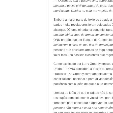
“… O Senado tem a palavra final sobre trat
afetaria a posse civil de armas de fogo, d
nos Estados Unidos ou criar um registro de
Embora a maior parte do texto do tratado a
partes muito reveladores foram colocadas 
alcançar. Dê uma olhada na seguinte frase:
em que vários tipos de armas convencionai
ONU propõe que um Tratado de Comércio de
minimizem o risco de mal uso de armas por 
pessoas que possuem armas de fogo porque
fazer mau uso das leis existentes que reg
Como explicado por Larry Greenly em seu a
Unidas”, a ONU considera a posse de armas
“fracasso”. Sr. Greenly corretamente afir
constitucional nacional e para atividades lí
paciência com a idéia de que a auto-defesa 
Lembra da idéia de que o tratado não ia s
resolução completamente vinculativa para 
fornecem para concordar e aprovar um trat
pessoas são mortas a cada ano com violênc