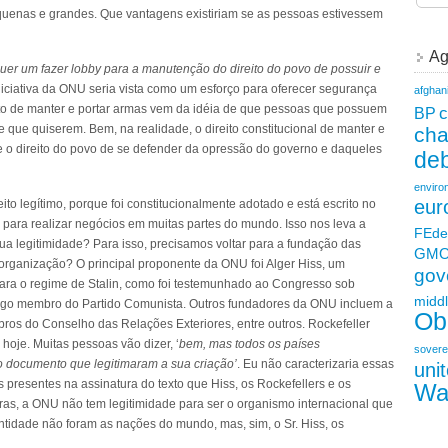
quenas e grandes. Que vantagens existiriam se as pessoas estivessem
Ag
alquer um fazer lobby para a manutenção do direito do povo de possuir e
niciativa da ONU seria vista como um esforço para oferecer segurança
afghan
ito de manter e portar armas vem da idéia de que pessoas que possuem
c
BP
que quiserem. Bem, na realidade, o direito constitucional de manter e
ch
e o direito do povo de se defender da opressão do governo e daqueles
deb
enviro
eur
eito legítimo, porque foi constitucionalmente adotado e está escrito no
ara realizar negócios em muitas partes do mundo. Isso nos leva a
FEde
a legitimidade? Para isso, precisamos voltar para a fundação das
GM
rganização? O principal proponente da ONU foi Alger Hiss, um
gov
ra o regime de Stalin, como foi testemunhado ao Congresso sob
middl
igo membro do Partido Comunista. Outros fundadores da ONU incluem a
Ob
bros do Conselho das Relações Exteriores, entre outros. Rockefeller
hoje. Muitas pessoas vão dizer, ‘
bem, mas todos os países
sovere
 documento que legitimaram a sua criação’
. Eu não caracterizaria essas
uni
resentes na assinatura do texto que Hiss, os Rockefellers e os
Wa
vras, a ONU não tem legitimidade para ser o organismo internacional que
ntidade não foram as nações do mundo, mas, sim, o Sr. Hiss, os