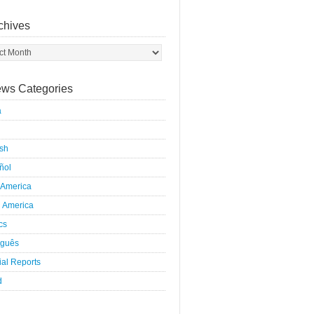
chives
ws Categories
a
ish
ñol
 America
h America
ics
uguês
al Reports
d