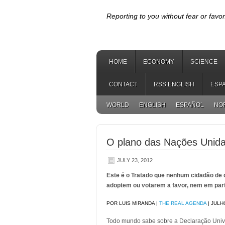
Reporting to you without fear or favor
HOME
ECONOMY
SCIENCE
CONTACT
RSS ENGLISH
ESP
WORLD
ENGLISH
ESPAÑOL
NO
O plano das Nações Unidas
JULY 23, 2012
Este é o Tratado que nenhum cidadão de q
adoptem ou votarem a favor, nem em part
POR LUIS MIRANDA |
THE REAL AGENDA
| JULH
Todo mundo sabe sobre a Declaração Univer