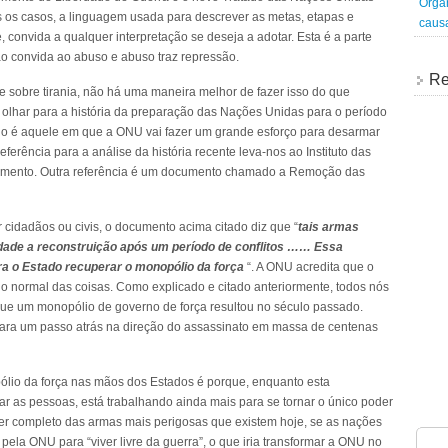
Organ
os casos, a linguagem usada para descrever as metas, etapas e
caus
 convida a qualquer interpretação se deseja a adotar. Esta é a parte
ão convida ao abuso e abuso traz repressão.
Re
e sobre tirania, não há uma maneira melhor de fazer isso do que
 olhar para a história da preparação das Nações Unidas para o período
do é aquele em que a ONU vai fazer um grande esforço para desarmar
erência para a análise da história recente leva-nos ao Instituto das
mento. Outra referência é um documento chamado a Remoção das
cidadãos ou civis, o documento acima citado diz que “
tais armas
iedade a reconstruição após um período de conflitos …… Essa
ara o Estado recuperar o monopólio da força
“. A ONU acredita que o
do normal das coisas. Como explicado e citado anteriormente, todos nós
 que um monopólio de governo de força resultou no século passado.
ara um passo atrás na direção do assassinato em massa de centenas
lio da força nas mãos dos Estados é porque, enquanto esta
r as pessoas, está trabalhando ainda mais para se tornar o único poder
der completo das armas mais perigosas que existem hoje, se as nações
la ONU para “viver livre da guerra”, o que iria transformar a ONU no