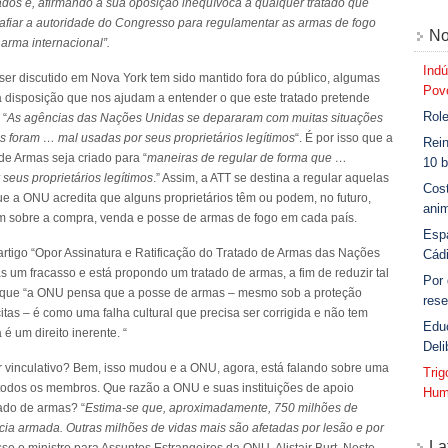
ados e, afirmando a sua oposição inequívoca a qualquer tratado que
esafiar a autoridade do Congresso para regulamentar as armas de fogo
No
 arma internacional”.
Indú
 ser discutido em Nova York tem sido mantido fora do público, algumas
Povo
à disposição que nos ajudam a entender o que este tratado pretende
Role
 “
As agências das Nações Unidas se depararam com muitas situações
s foram … mal usadas por seus proprietários legítimos
“. É por isso que a
Rein
 Armas seja criado para “
maneiras de regular de forma que …
10 b
seus proprietários legítimos
.” Assim, a ATT se destina a regular aquelas
Cost
 a ONU acredita que alguns proprietários têm ou podem, no futuro,
anim
em sobre a compra, venda e posse de armas de fogo em cada país.
Esp
rtigo “Opor Assinatura e Ratificação do Tratado de Armas das Nações
Cád
 um fracasso e está propondo um tratado de armas, a fim de reduzir tal
Por
ma que “a ONU pensa que a posse de armas – mesmo sob a proteção
rese
citas – é como uma falha cultural que precisa ser corrigida e não tem
Edu
é um direito inerente. “
Deli
er vinculativo? Bem, isso mudou e a ONU, agora, está falando sobre uma
Tri
todos os membros. Que razão a ONU e suas instituições de apoio
Hum
ado de armas? “
Estima-se que, aproximadamente, 750 milhões de
ia armada. Outras milhões de vidas mais são afetadas por lesão e por
La