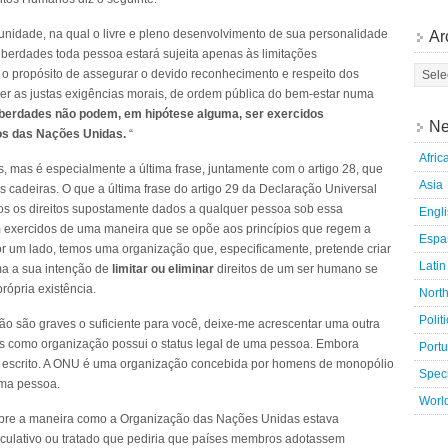
nidade, na qual o livre e pleno desenvolvimento de sua personalidade
Ar
 liberdades toda pessoa estará sujeita apenas às limitações
 o propósito de assegurar o devido reconhecimento e respeito dos
fazer as justas exigências morais, de ordem pública do bem-estar numa
liberdades não podem, em hipótese alguma, ser exercidos
Ne
ios das Nações Unidas.
“
Afric
s, mas é especialmente a última frase, juntamente com o artigo 28, que
Asia
 cadeiras. O que a última frase do artigo 29 da Declaração Universal
os os direitos supostamente dados a qualquer pessoa sob essa
Engl
jam exercidos de uma maneira que se opõe aos princípios que regem a
Espa
 um lado, temos uma organização que, especificamente, pretende criar
Latin
rma a sua intenção de
limitar ou eliminar
direitos de um ser humano se
rópria existência.
Nort
Polit
ão são graves o suficiente para você, deixe-me acrescentar uma outra
s como organização possui o status legal de uma pessoa. Embora
Port
 escrito. A ONU é uma organização concebida por homens de monopólio
Speci
ma pessoa.
Worl
obre a maneira como a Organização das Nações Unidas estava
culativo ou tratado que pediria que países membros adotassem