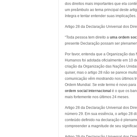
dos direitos mais importantes que ela cont
um preâmbulo ao tema principal deste artig
íntegra e tentar entender suas implicações.
Artigo 28 da Declaração Universal dos Dire
“Toda pessoa tem direito a
uma ordem soci
presente Declaração possam ser plenament
Por favor, entenda que a Organização das 
Humanos foi adotada oficialmente em 10 d
criação da Organização das Nações Unidas.
quiser, mas o artigo 28 não se parece muit
comunicação vêm mostrando nos últimos trê
Ordem Mundial. Se este termo é novo para v
ordem social internacional
é o que os ban
mais fortemente nos últimos 24 meses.
Artigo 28 da Declaração Universal dos Dir
número 29. Em sua essência, o artigo 28 di
conteúdo definido na declaração é plenamen
compreender a magnitude de seu significad
Artigo 29 da Declaração Universal dos Dire