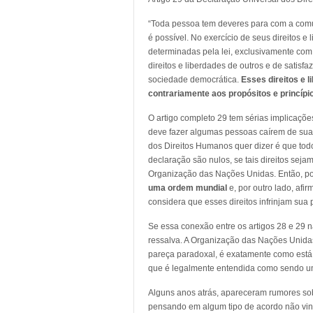
“Toda pessoa tem deveres para com a comu
é possível. No exercício de seus direitos e
determinadas pela lei, exclusivamente com
direitos e liberdades de outros e de satis
sociedade democrática.
Esses direitos e 
contrariamente aos propósitos e princíp
O artigo completo 29 tem sérias implicaçõe
deve fazer algumas pessoas caírem de suas
dos Direitos Humanos quer dizer é que tod
declaração são nulos, se tais direitos se
Organização das Nações Unidas. Então, por
uma ordem mundial
e, por outro lado, afi
considera que esses direitos infrinjam sua p
Se essa conexão entre os artigos 28 e 29 n
ressalva. A Organização das Nações Unida
pareça paradoxal, é exatamente como está
que é legalmente entendida como sendo u
Alguns anos atrás, apareceram rumores s
pensando em algum tipo de acordo não vin