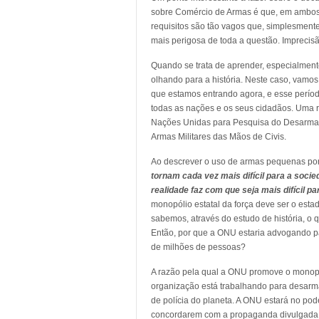
sobre Comércio de Armas é que, em ambos 
requisitos são tão vagos que, simplesmente,
mais perigosa de toda a questão. Imprecis
Quando se trata de aprender, especialment
olhando para a história. Neste caso, vamos
que estamos entrando agora, e esse perío
todas as nações e os seus cidadãos. Uma ref
Nações Unidas para Pesquisa do Desarma
Armas Militares das Mãos de Civis.
Ao descrever o uso de armas pequenas por 
tornam cada vez mais difícil para a soc
realidade faz com que seja mais difícil p
monopólio estatal da força deve ser o esta
sabemos, através do estudo de história, o
Então, por que a ONU estaria advogando p
de milhões de pessoas?
A razão pela qual a ONU promove o monopó
organização está trabalhando para desarma
de polícia do planeta. A ONU estará no po
concordarem com a propaganda divulgada pe