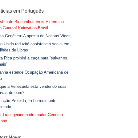
tícias em Português
stria de Biocombustíveis Extermina
 Guaraní Kaiowá no Brasil
ta Genética: A aposta de Nossas Vidas
o Unido reduzirá assistencia social em
ilhões de Libras
a Rica proibirá a caça para “salvar os
ais”
anha estende Ocupação Americana de
iz
 que a Venezuela está vendendo suas
rvas de ouro?
cação Proibida, Enburrecimento
berado
go Transgénico pode mudar Genoma
ano
test News