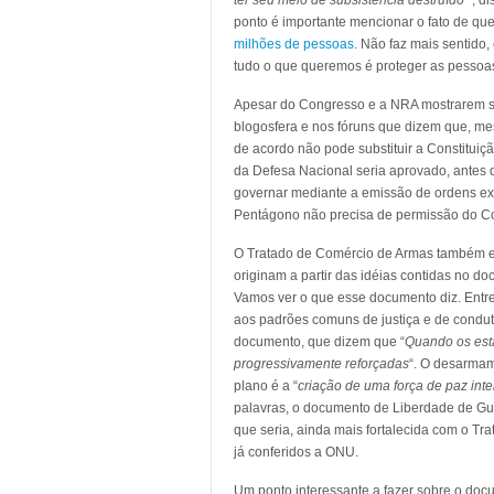
ter seu meio de subsistência destruído
“, di
ponto é importante mencionar o fato de qu
milhões de pessoas
. Não faz mais sentido,
tudo o que queremos é proteger as pessoa
Apesar do Congresso e a NRA mostrarem s
blogosfera e nos fóruns que dizem que, mes
de acordo não pode substituir a Constituiç
da Defesa Nacional seria aprovado, antes d
governar mediante a emissão de ordens exe
Pentágono não precisa de permissão do Con
O Tratado de Comércio de Armas também e
originam a partir das idéias contidas no
Vamos ver o que esse documento diz. Entre
aos padrões comuns de justiça e de conduta
documento, que dizem que “
Quando os est
progressivamente reforçadas
“. O desarmam
plano é a “
criação de uma força de paz in
palavras, o documento de Liberdade de Gue
que seria, ainda mais fortalecida com o T
já conferidos a ONU.
Um ponto interessante a fazer sobre o do