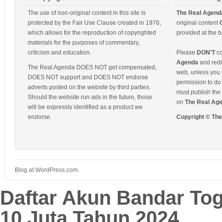
The use of non-original content in this site is
The Real Agend
protected by the Fair Use Clause created in 1976,
original content
which allows for the reproduction of copyrighted
provided at the b
materials for the purposes of commentary,
criticism and education.
Please
DON'T
co
Agenda
and redis
The Real Agenda DOES NOT get compensated,
web, unless you 
DOES NOT support and DOES NOT endorse
permission to do 
adverts posted on the website by third parties.
must publish the 
Should the website run ads in the future, those
on
The Real Ag
will be expressly identified as a product we
endorse.
Copyright © Th
Blog at WordPress.com.
Daftar Akun Bandar To
10 Juta Tahun 2024