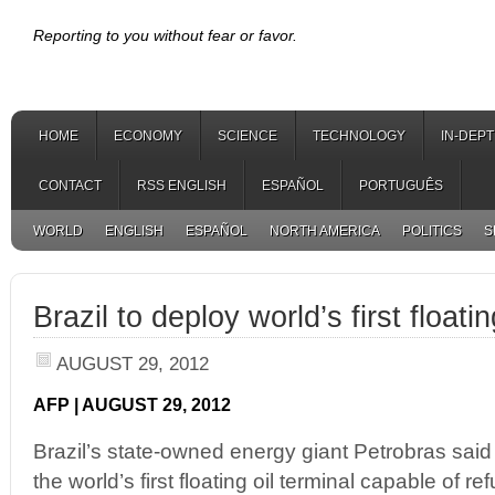
Reporting to you without fear or favor.
HOME
ECONOMY
SCIENCE
TECHNOLOGY
IN-DEP
CONTACT
RSS ENGLISH
ESPAÑOL
PORTUGUÊS
WORLD
ENGLISH
ESPAÑOL
NORTH AMERICA
POLITICS
S
Brazil to deploy world’s first floatin
AUGUST 29, 2012
AFP | AUGUST 29, 2012
Brazil’s state-owned energy giant Petrobras said 
the world’s first floating oil terminal capable of r