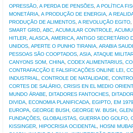
OPRESSÃO
,
A PERDA DE PENSÕES
,
A POLÍTICA FI
MONETÁRIA
,
A PRODUÇÃO DE ENERGIA
,
A REALID
PRODUÇÃO DE ALIMENTOS
,
A REVOLUÇÃO EGITO
,
SMART GRID
,
ABC
,
ACUMULAR CONTROLE
,
ACUMU
HITLER
,
ALASCA
,
AMERICA
,
ANTIGO SECRETÁRIO 
UNIDOS
,
APERTE O PUNHO TIRANIA
,
ARABIA SAUD
PESSOAS SÃO COOPTADOS
,
ASIA
,
ATAQUE MILITA
CANYONS SOM
,
CHINA
,
CODEX ALIMENTARIUS
,
CO
CONTRAFACÇÃO E FALSIFICAÇÕES ONLINE LEI
,
CO
INDUSTRIAL
,
CONTROLE DE NATALIDADE
,
CONTRO
CORTES DE SALÁRIO
,
CRISIS EN EL MEDIO ORIEN
MUNDO ÁRABE
,
DITADORES FANTOCHES
,
DITADO
DIVIDA
,
ECONOMIA PLANIFICADA
,
EGIPTO
,
EM 197
EUROPA
,
GEORGE BUSH
,
GEORGE W. BUSH
,
GLEN
FUNDAÇÕES
,
GLOBALISTAS
,
GUERRA DO GOLFO
,
KISSINGER
,
HIPOCRISIA OCIDENTAL
,
HOSNI MUBA