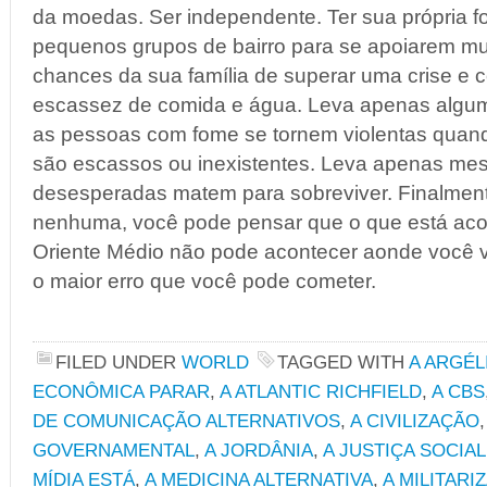
da moedas. Ser independente. Ter sua própria f
pequenos grupos de bairro para se apoiarem m
chances da sua família de superar uma crise e c
escassez de comida e água. Leva apenas algu
as pessoas com fome se tornem violentas quand
são escassos ou inexistentes. Leva apenas me
desesperadas matem para sobreviver. Finalmen
nenhuma, você pode pensar que o que está aco
Oriente Médio não pode acontecer aonde você 
o maior erro que você pode cometer.
FILED UNDER
WORLD
TAGGED WITH
A ARGÉL
ECONÔMICA PARAR
,
A ATLANTIC RICHFIELD
,
A CBS
DE COMUNICAÇÃO ALTERNATIVOS
,
A CIVILIZAÇÃO
GOVERNAMENTAL
,
A JORDÂNIA
,
A JUSTIÇA SOCIAL
MÍDIA ESTÁ
,
A MEDICINA ALTERNATIVA
,
A MILITAR