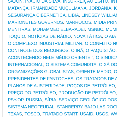
SAJON
,
INACIO DA SILVA
,
INSURREIÇÃO EGITO
,
IN
MATANÇA
,
IRMANDADE MUÇULMANA
,
JORDANIA
,
K
SEGURANÇA CIBERNÉTICA
,
LIBIA
,
LINDSEY WILLI
MARIONETES GOVERNOS
,
MARROCOS
,
MÍDIA PRI
MENTIRAS
,
MOHAMMED ELBARADEI
,
MSNBC
,
MUM
TÓQUIO
,
NOTÍCIAS DE RÁDIO
,
NOVA TÁTICA
,
O AI
O COMPLEXO INDUSTRIAL MILITAR
,
O CONFLITO N
CONTROLE DOS RECURSOS
,
O IRÃ
,
O PAQUISTÃO
ACONTECENDO NELE MÉDIO ORIENTE "
,
O SINDIC
INTERNACIONAL
,
O SISTEMA COMUNISTA
,
O XÁ DO
ORGANIZAÇÕES GLOBALISTAS
,
ORIENTE MEDIO
,
O
PRESIDENTES DE FANTOCHES
,
OS TRATADOS DE 
PLANOS DE AUSTERIDADE
,
POÇOS DE PETRÓLEO
PREÇO DO PETRÓLEO
,
PRODUÇÃO DE PETRÓLEO
PSY-OP
,
RUSSIA
,
SÍRIA
,
SERVIÇO GEOLÓGICO DOS
SISTEMA NEOFEUDAL
,
STANBERRY BAJO LAS ROC
TEXAS
,
TOSCO
,
TRATADO START
,
USAID
,
USGS
,
WA