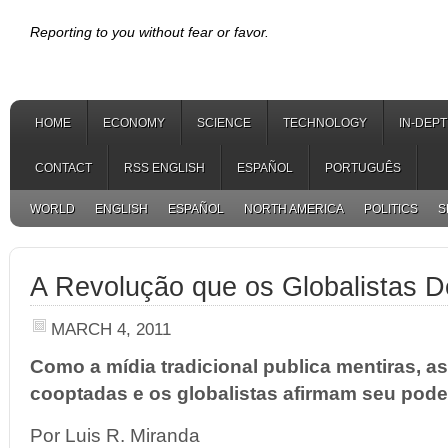
Reporting to you without fear or favor.
HOME
ECONOMY
SCIENCE
TECHNOLOGY
IN-DEP
CONTACT
RSS ENGLISH
ESPAÑOL
PORTUGUÊS
WORLD
ENGLISH
ESPAÑOL
NORTH AMERICA
POLITICS
S
A Revolução que os Globalistas 
MARCH 4, 2011
Como a mídia tradicional publica mentiras, a
cooptadas e os globalistas afirmam seu pode
Por Luis R. Miranda