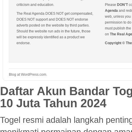
criticism and education.
Please
DON'T
co
Agenda
and redis
The Real Agenda DOES NOT get compensated,
web, unless you 
DOES NOT support and DOES NOT endorse
permission to do 
adverts posted on the website by third parties.
must publish the 
Should the website run ads in the future, those
on
The Real Ag
will be expressly identified as a product we
endorse.
Copyright © Th
Blog at WordPress.com.
Daftar Akun Bandar To
10 Juta Tahun 2024
Togel resmi adalah langkah pentin
menikmati permainan dengan aman