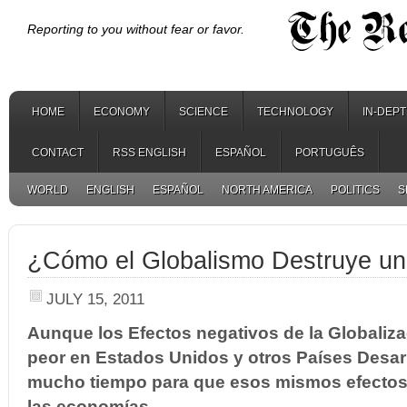
Reporting to you without fear or favor.
HOME
ECONOMY
SCIENCE
TECHNOLOGY
IN-DEP
CONTACT
RSS ENGLISH
ESPAÑOL
PORTUGUÊS
WORLD
ENGLISH
ESPAÑOL
NORTH AMERICA
POLITICS
S
¿Cómo el Globalismo Destruye un
JULY 15, 2011
Aunque los Efectos negativos de la Globaliza
peor en Estados Unidos y otros Países Desar
mucho tiempo para que esos mismos efectos 
las economías.