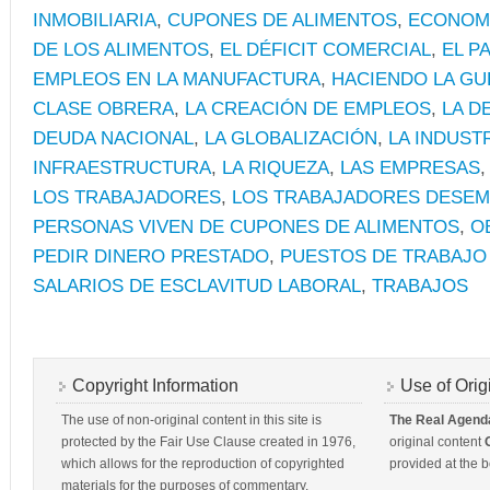
INMOBILIARIA
,
CUPONES DE ALIMENTOS
,
ECONOM
DE LOS ALIMENTOS
,
EL DÉFICIT COMERCIAL
,
EL P
EMPLEOS EN LA MANUFACTURA
,
HACIENDO LA GU
CLASE OBRERA
,
LA CREACIÓN DE EMPLEOS
,
LA D
DEUDA NACIONAL
,
LA GLOBALIZACIÓN
,
LA INDUST
INFRAESTRUCTURA
,
LA RIQUEZA
,
LAS EMPRESAS
LOS TRABAJADORES
,
LOS TRABAJADORES DESE
PERSONAS VIVEN DE CUPONES DE ALIMENTOS
,
O
PEDIR DINERO PRESTADO
,
PUESTOS DE TRABAJO
SALARIOS DE ESCLAVITUD LABORAL
,
TRABAJOS
Copyright Information
Use of Orig
The use of non-original content in this site is
The Real Agend
protected by the Fair Use Clause created in 1976,
original content
which allows for the reproduction of copyrighted
provided at the b
materials for the purposes of commentary,