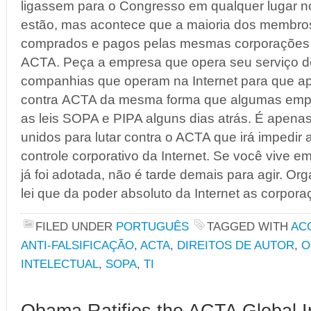
ligassem para o Congresso em qualquer lugar 
estão, mas acontece que a maioria dos membro
comprados e pagos pelas mesmas corporações q
ACTA. Peça a empresa que opera seu serviço de 
companhias que operam na Internet para que a
contra ACTA da mesma forma que algumas empr
as leis SOPA e PIPA alguns dias atrás. É apenas
unidos para lutar contra o ACTA que irá impedir
controle corporativo da Internet. Se você vive 
já foi adotada, não é tarde demais para agir. Org
lei que da poder absoluto da Internet as corpor
FILED UNDER
PORTUGUÊS
TAGGED WITH
AC
ANTI-FALSIFICAÇÃO
,
ACTA
,
DIREITOS DE AUTOR
,
O
INTELECTUAL
,
SOPA
,
TI
Obama Ratifies the ACTA Global I