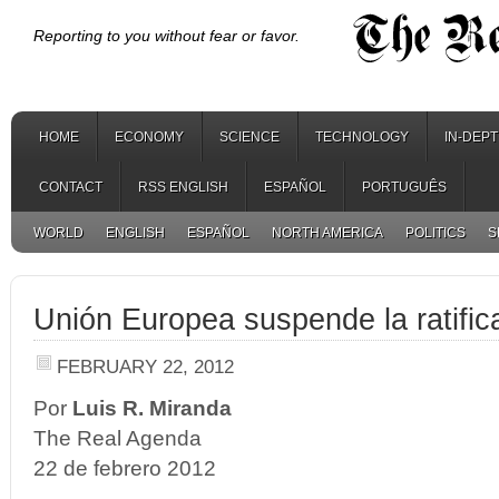
Reporting to you without fear or favor.
HOME
ECONOMY
SCIENCE
TECHNOLOGY
IN-DEP
CONTACT
RSS ENGLISH
ESPAÑOL
PORTUGUÊS
WORLD
ENGLISH
ESPAÑOL
NORTH AMERICA
POLITICS
S
Unión Europea suspende la ratifi
FEBRUARY 22, 2012
Por
Luis R. Miranda
The Real Agenda
22 de febrero 2012