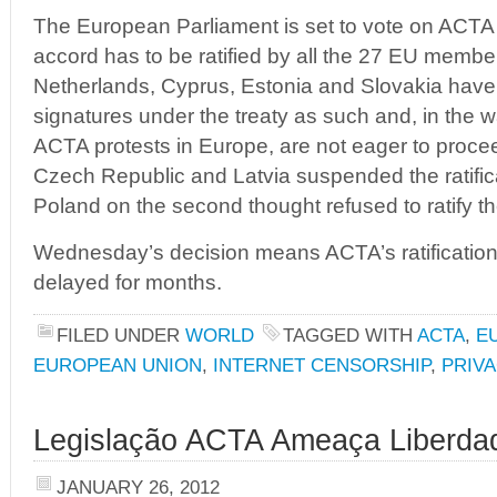
The European Parliament is set to vote on ACTA in
accord has to be ratified by all the 27 EU membe
Netherlands, Cyprus, Estonia and Slovakia have 
signatures under the treaty as such and, in the w
ACTA protests in Europe, are not eager to proceed
Czech Republic and Latvia suspended the ratific
Poland on the second thought refused to ratify th
Wednesday’s decision means ACTA’s ratification
delayed for months.
FILED UNDER
WORLD
TAGGED WITH
ACTA
,
E
EUROPEAN UNION
,
INTERNET CENSORSHIP
,
PRIVA
Legislação ACTA Ameaça Liberdad
JANUARY 26, 2012