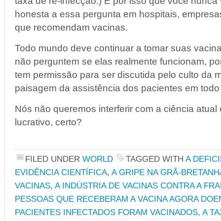
taxa de re-infecção.) É por isso que você nunca
honesta a essa pergunta em hospitais, empresa
que recomendam vacinas.
Todo mundo deve continuar a tomar suas vacina
não perguntem se elas realmente funcionam, po
tem permissão para ser discutida pelo culto da
paisagem da assistência dos pacientes em todo
Nós não queremos interferir com a ciência atu
lucrativo, certo?
FILED UNDER
WORLD
TAGGED WITH
A DEFIC
EVIDÊNCIA CIENTÍFICA
,
A GRIPE NA GRÃ-BRETANH
VACINAS
,
A INDÚSTRIA DE VACINAS CONTRA A FR
PESSOAS QUE RECEBERAM A VACINA AGORA DOE
PACIENTES INFECTADOS FORAM VACINADOS
,
A T