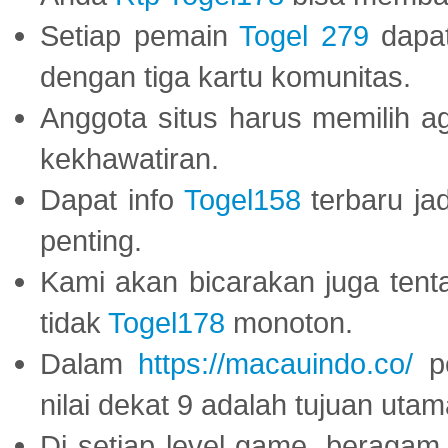
Setiap pemain
Togel 279
dapat
dengan tiga kartu komunitas.
Anggota situs harus memilih a
kekhawatiran.
Dapat info
Togel158
terbaru ja
penting.
Kami akan bicarakan juga tent
tidak
Togel178
monoton.
Dalam
https://macauindo.co/
pe
nilai dekat 9 adalah tujuan utam
Di setiap level game, beragam