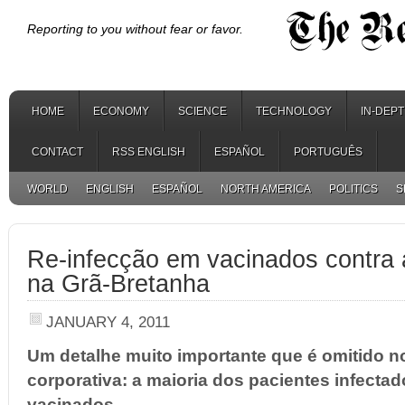
Reporting to you without fear or favor.
HOME
ECONOMY
SCIENCE
TECHNOLOGY
IN-DEP
CONTACT
RSS ENGLISH
ESPAÑOL
PORTUGUÊS
WORLD
ENGLISH
ESPAÑOL
NORTH AMERICA
POLITICS
S
Re-infecção em vacinados contra 
na Grã-Bretanha
JANUARY 4, 2011
Um detalhe muito importante que é omitido no
corporativa: a maioria dos pacientes infecta
vacinados.