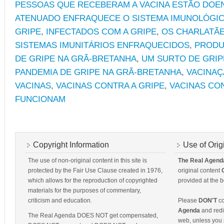
PESSOAS QUE RECEBERAM A VACINA ESTÃO DOE
ATENUADO ENFRAQUECE O SISTEMA IMUNOLÓGI
GRIPE
,
INFECTADOS COM A GRIPE
,
OS CHARLATÃE
SISTEMAS IMUNITÁRIOS ENFRAQUECIDOS
,
PRODU
DE GRIPE NA GRÃ-BRETANHA
,
UM SURTO DE GRIP
PANDEMIA DE GRIPE NA GRÃ-BRETANHA
,
VACINAÇ
VACINAS
,
VACINAS CONTRA A GRIPE
,
VACINAS CO
FUNCIONAM
Copyright Information
Use of Orig
The use of non-original content in this site is
The Real Agend
protected by the Fair Use Clause created in 1976,
original content
which allows for the reproduction of copyrighted
provided at the b
materials for the purposes of commentary,
criticism and education.
Please
DON'T
co
Agenda
and redis
The Real Agenda DOES NOT get compensated,
web, unless you 