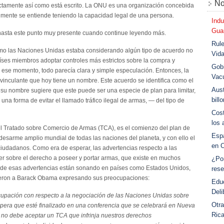
No
ctamente así como está escrito. La ONU es una organización concebida
lmente se entiende teniendo la capacidad legal de una persona.
Indu
Guar
 hasta este punto muy presente cuando continue leyendo más.
Rule
mo las Naciones Unidas estaba considerando algún tipo de acuerdo no
Vid
aíses miembros adoptar controles más estrictos sobre la compra y
Gobi
n ese momento, todo parecía clara y simple especulación. Entonces, la
Vac
vinculante que hoy tiene un nombre. Este acuerdo se identifica como el
Aust
u nombre sugiere que este puede ser una especie de plan para limitar,
bill
una forma de evitar el llamado tráfico ilegal de armas, — del tipo de
Cost
los 
, el Tratado sobre Comercio de Armas (TCA), es el comienzo del plan de
Esp
desarme amplio mundial de todas las naciones del planeta, y con ello el
en 
iudadanos. Como era de esperar, las advertencias respecto a las
er sobre el derecho a poseer y portar armas, que existe en muchos
¿Po
 de esas advertencias están sonando en países como Estados Unidos,
rese
eron a Barack Obama expresando sus preocupaciones:
Educ
Deli
cupación con respecto a la negociación de las Naciones Unidas sobre
Otra
pera que esté finalizado en una conferencia que se celebrará en Nueva
Ric
 no debe aceptar un TCA que infrinja nuestros derechos