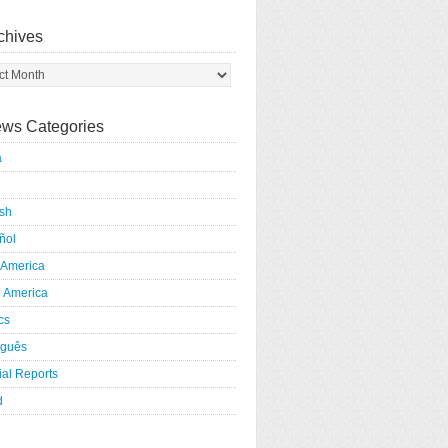
chives
ws Categories
a
ish
ñol
 America
h America
ics
uguês
al Reports
d