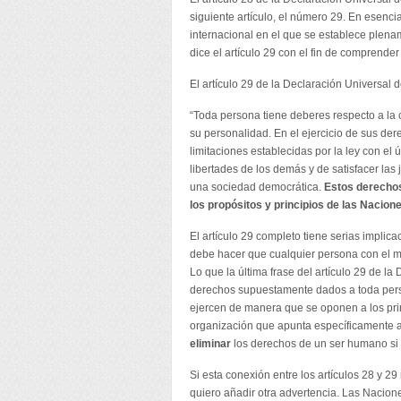
siguiente artículo, el número 29. En esenci
internacional en el que se establece plenam
dice el artículo 29 con el fin de comprende
El artículo 29 de la Declaración Universal
“Toda persona tiene deberes respecto a la 
su personalidad. En el ejercicio de sus der
limitaciones establecidas por la ley con el 
libertades de los demás y de satisfacer las 
una sociedad democrática.
Estos derechos
los propósitos y principios de las Nacion
El artículo 29 completo tiene serias implicac
debe hacer que cualquier persona con el má
Lo que la última frase del artículo 29 de l
derechos supuestamente dados a toda perso
ejercen de manera que se oponen a los prin
organización que apunta específicamente 
eliminar
los derechos de un ser humano si s
Si esta conexión entre los artículos 28 y 2
quiero añadir otra advertencia. Las Nacio