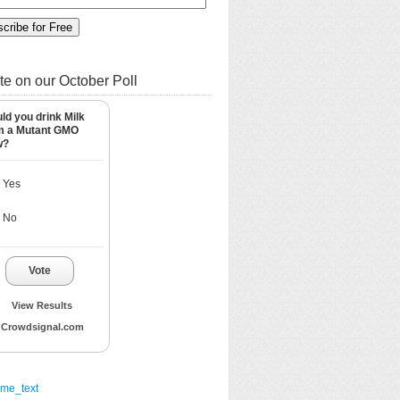
te on our October Poll
ld you drink Milk
m a Mutant GMO
w?
Yes
No
Vote
View Results
Crowdsignal.com