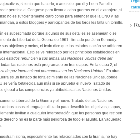
Organ
ejecutivas, si tenía que hacerlo, o antes de que él y Leon Panetta
caus
edir permiso al Congreso para llevar a cabo guerras en el extranjero, si
curso no es suficientemente claro como para entender que la ONU y las
ndan, a estos bloggers y participantes de los foros les falta un tornillo.
Re
én es subestimada porque algunos de sus detalles se asemejan o se
umento de Libertad de la Guerra de 1961 , firmado por John Kennedy.
sus objetivos y metas, el texto dice que los estados-nación se adhieren
 internacional. Esto se ve reforzado por los principios establecidos en
los estados renuncien a sus armas, las Naciones Unidas debe ser
 todas las naciones está programado en tres etapas. En la etapa 2, el
erza de paz internacional permanente en las Naciones Unidas.
” En otras
uerra es un tratado de fortalecimiento de las Naciones Unidas, donde
NU se vería fortalecida aún más si se aprueba el nuevo Tratado de
e global a las competencias ya atribuidas a las Naciones Unidas.
ocumento Libertad de la Guerra y el nuevo Tratado de las Naciones
mbos casos el lenguaje utilizado para describir los objetivos, etapas,
lemente invitan a cualquier interpretación que las personas que reciben
ste derecho no es la parte más peligrosa de todo el asunto. La vaguedad
n.
estra historia, especialmente las relacionados con la tiranía, no hay