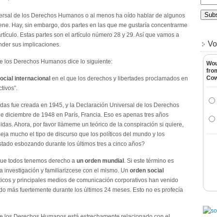
ersal de los Derechos Humanos o al menos ha oído hablar de algunos
ene. Hay, sin embargo, dos partes en las que me gustaría concentrarme
tículo. Estas partes son el artículo número 28 y 29. Así que vamos a
Vo
ender sus implicaciones.
 de los Derechos Humanos dice lo siguiente:
Wou
fro
Co
ocial internacional
en el que los derechos y libertades proclamados en
tivos”.
das fue creada en 1945, y la Declaración Universal de los Derechos
e diciembre de 1948 en París, Francia. Eso es apenas tres años
das. Ahora, por favor llámeme un teórico de la conspiración si quiere,
meja mucho el tipo de discurso que los políticos del mundo y los
tado esbozando durante los últimos tres a cinco años?
 que todos tenemos derecho a
un orden mundial
. Si este término es
a investigación y familiarizcese con el mismo. Un
orden social
ticos y principales medios de comunicación corporativos han venido
ado más fuertemente durante los últimos 24 meses. Esto no es profecía
l de los Derechos Humanos está estrechamente relacionado con el