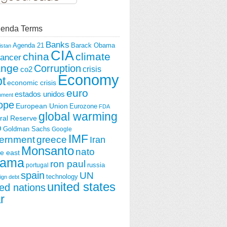
enda Terms
Banks
Agenda 21
Barack Obama
istan
CIA
china
climate
ancer
ange
Corruption
crisis
co2
Economy
t
economic crisis
euro
estados unidos
nment
ope
European Union
Eurozone
FDA
global warming
ral Reserve
O
Goldman Sachs
Google
IMF
ernment
greece
Iran
Monsanto
nato
e east
ama
ron paul
portugal
russia
spain
UN
technology
ign debt
united states
ted nations
r