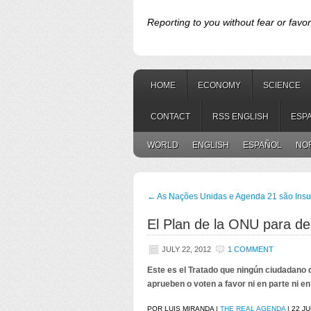
Reporting to you without fear or favor
HOME
ECONOMY
SCIENCE
CONTACT
RSS ENGLISH
ESP
WORLD
ENGLISH
ESPAÑOL
NO
←
As Nações Unidas e Agenda 21 são Insu
El Plan de la ONU para de
JULY 22, 2012
1 COMMENT
Este es el Tratado que ningún ciudadano 
aprueben o voten a favor ni en parte ni en 
POR LUIS MIRANDA |
THE REAL AGENDA
| 22 JU