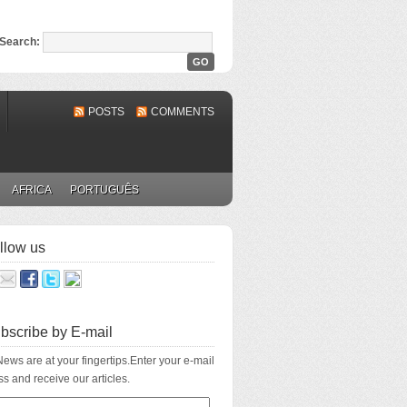
Search:
POSTS
COMMENTS
AFRICA
PORTUGUÊS
llow us
bscribe by E-mail
ews are at your fingertips.Enter your e-mail
s and receive our articles.