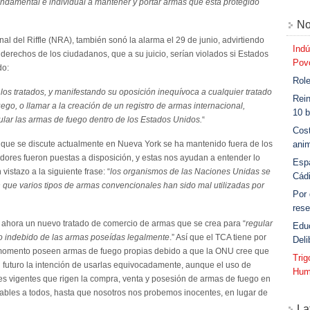
fundamental e individual a mantener y portar armas que está protegido
No
l del Riffle (NRA), también sonó la alarma el 29 de junio, advirtiendo
Indú
derechos de los ciudadanos, que a su juicio, serían violados si Estados
Povo
do:
Role
los tratados, y manifestando su oposición inequívoca a cualquier tratado
Rein
fuego,
o llamar a la creación de un registro de armas internacional
,
10 b
ular las armas de fuego dentro de los Estados Unidos.
“
Cost
o que se discute actualmente en Nueva York se ha mantenido fuera de los
anim
adores fueron puestas a disposición, y estas nos ayudan a entender lo
Esp
vistazo a la siguiente frase: “
los organismos de las Naciones Unidas se
Cád
que varios tipos de armas convencionales han sido mal utilizadas por
Por
rese
ahora un nuevo tratado de comercio de armas que se crea para “
regular
Edu
o indebido de las armas poseídas legalmente
.” Así que el TCA tiene por
Deli
e momento poseen armas de fuego propias debido a que la ONU cree que
Tri
el futuro la intención de usarlas equivocadamente, aunque el uso de
Hum
es vigentes que rigen la compra, venta y posesión de armas de fuego en
ables a todos, hasta que nosotros nos probemos inocentes, en lugar de
La