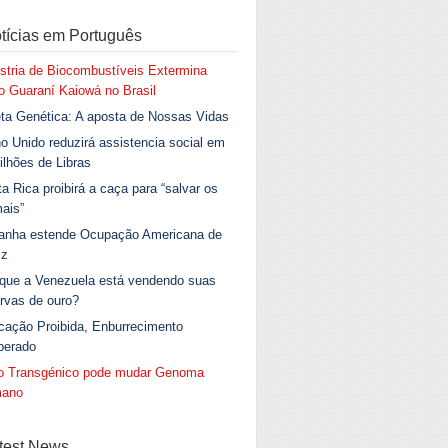
tícias em Português
stria de Biocombustíveis Extermina
 Guaraní Kaiowá no Brasil
ta Genética: A aposta de Nossas Vidas
o Unido reduzirá assistencia social em
ilhões de Libras
a Rica proibirá a caça para “salvar os
ais”
anha estende Ocupação Americana de
iz
 que a Venezuela está vendendo suas
rvas de ouro?
cação Proibida, Enburrecimento
berado
go Transgénico pode mudar Genoma
ano
test News