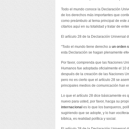
Todo el mundo conoce la Declaración Univ
de los derechos más importantes que conti
como preámbulo al tema principal de este ar
citarlos aquí en su totalidad y tratar de ent
El artículo 28 de la Declaración Universal
“Todo el mundo tiene derecho a
un orden s
esta Declaración se hagan plenamente efec
Por favor, comprenda que las Naciones Uni
Humanos fue adoptada oficialmente el 10 d
después de la creación de las Naciones Uni
pero no es cierto que el artículo 28 se ase
principales medios de comunicación han es
Lo que el artículo 28 dice básicamente es
nuevo para usted, por favor, hacga su propi
internacional
es lo que los banqueros, polí
sugiriendo que se adopte, y lo han vocifer
bíblica, es realidad política y social.
El artículo 28 de la Declaración Universa