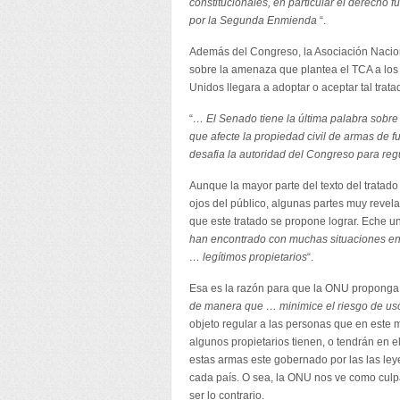
constitucionales, en particular el derecho 
por la Segunda Enmienda
“.
Además del Congreso, la Asociación Naciona
sobre la amenaza que plantea el TCA a los 
Unidos llegara a adoptar o aceptar tal trata
“
… El Senado tiene la última palabra sobre 
que afecte la propiedad civil de armas de 
desafia la autoridad del Congreso para reg
Aunque la mayor parte del texto del tratad
ojos del público, algunas partes muy revel
que este tratado se propone lograr. Eche un 
han encontrado con muchas situaciones en 
… legítimos propietarios
“.
Esa es la razón para que la ONU proponga 
de manera que … minimice el riesgo de us
objeto regular a las personas que en est
algunos propietarios tienen, o tendrán en 
estas armas este gobernado por las las ley
cada país. O sea, la ONU nos ve como culp
ser lo contrario.