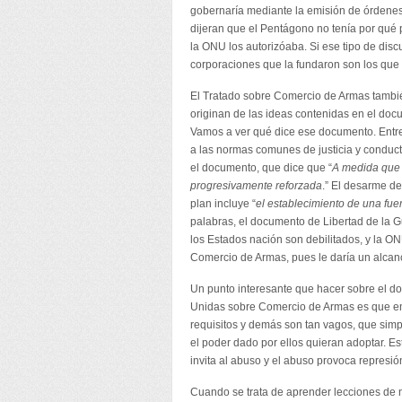
gobernaría mediante la emisión de órdenes 
dijeran que el Pentágono no tenía por qué p
la ONU los autorizóaba. Si ese tipo de dis
corporaciones que la fundaron son los que ma
El Tratado sobre Comercio de Armas tambi
originan de las ideas contenidas en el doc
Vamos a ver qué dice ese documento. Entre 
a las normas comunes de justicia y conducta
el documento, que dice que “
A medida que 
progresivamente reforzada
.” El desarme de
plan incluye “
el establecimiento de una fu
palabras, el documento de Libertad de la G
los Estados nación son debilitados, y la O
Comercio de Armas, pues le daría un alcanc
Un punto interesante que hacer sobre el d
Unidas sobre Comercio de Armas es que en a
requisitos y demás son tan vagos, que simp
el poder dado por ellos quieran adoptar. E
invita al abuso y el abuso provoca represió
Cuando se trata de aprender lecciones de nu