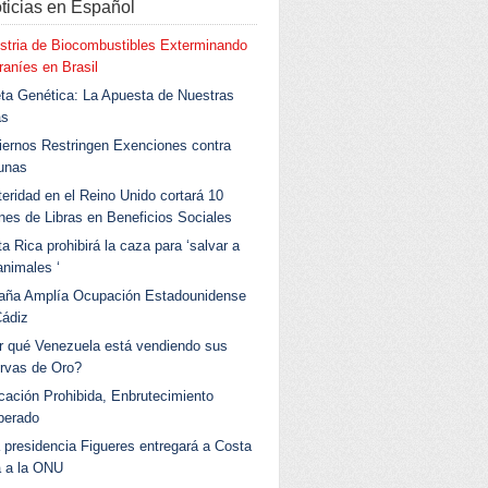
ticias en Español
stria de Biocombustibles Exterminando
aníes en Brasil
ta Genética: La Apuesta de Nuestras
as
ernos Restringen Exenciones contra
unas
eridad en el Reino Unido cortará 10
ones de Libras en Beneficios Sociales
a Rica prohibirá la caza para ‘salvar a
animales ‘
aña Amplía Ocupación Estadounidense
Cádiz
r qué Venezuela está vendiendo sus
rvas de Oro?
ación Prohibida, Enbrutecimiento
berado
 presidencia Figueres entregará a Costa
a a la ONU