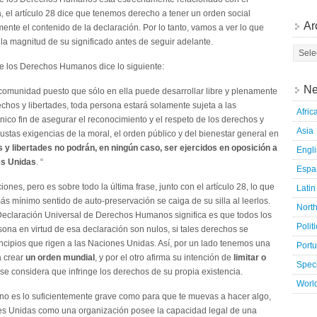
a, el artículo 28 dice que tenemos derecho a tener un orden social
Ar
ente el contenido de la declaración. Por lo tanto, vamos a ver lo que
r la magnitud de su significado antes de seguir adelante.
 de los Derechos Humanos dice lo siguiente:
Ne
comunidad puesto que sólo en ella puede desarrollar libre y plenamente
echos y libertades, toda persona estará solamente sujeta a las
Afric
único fin de asegurar el reconocimiento y el respeto de los derechos y
Asia
justas exigencias de la moral, el orden público y del bienestar general en
 y libertades no podrán, en ningún caso, ser ejercidos en oposición a
Engl
es Unidas
. “
Espa
iones, pero es sobre todo la última frase, junto con el artículo 28, lo que
Latin
s mínimo sentido de auto-preservación se caiga de su silla al leerlos.
Nort
a Declaración Universal de Derechos Humanos significa es que todos los
Polit
na en virtud de esa declaración son nulos, si tales derechos se
cipios que rigen a las Naciones Unidas. Así, por un lado tenemos una
Port
a crear
un orden mundial
, y por el otro afirma su intención de
limitar o
Speci
e considera que infringe los derechos de su propia existencia.
Worl
9 no es lo suficientemente grave como para que te muevas a hacer algo,
nes Unidas como una organización posee la capacidad legal de una