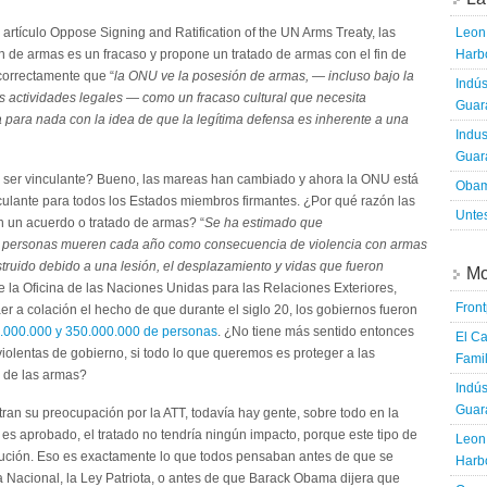
artículo Oppose Signing and Ratification of the UN Arms Treaty, las
Leon 
 de armas es un fracaso y propone un tratado de armas con el fin de
Harbo
 correctamente que “
la ONU ve la posesión de armas, — incluso bajo la
Indús
as actividades legales — como un fracaso cultural que necesita
Guara
 para nada con la idea de que la legítima defensa es inherente a una
Indus
Guara
 a ser vinculante? Bueno, las mareas han cambiado y ahora la ONU está
Obam
ulante para todos los Estados miembros firmantes. ¿Por qué razón las
Untes
n un acuerdo o tratado de armas? “
Se ha estimado que
e personas mueren cada año como consecuencia de violencia con armas
truido debido a una lesión, el desplazamiento y vidas que fueron
Mo
 de la Oficina de las Naciones Unidas para las Relaciones Exteriores,
Fron
raer a colación el hecho de que durante el siglo 20, los gobiernos fueron
0.000.000 y 350.000.000 de personas
. ¿No tiene más sentido entonces
El Ca
iolentas de gobierno, si todo lo que queremos es proteger a las
Famil
e de las armas?
Indús
Guara
an su preocupación por la ATT, todavía hay gente, sobre todo en la
i es aprobado, el tratado no tendría ningún impacto, porque este tipo de
Leon 
tución. Eso es exactamente lo que todos pensaban antes de que se
Harbo
 Nacional, la Ley Patriota, o antes de que Barack Obama dijera que