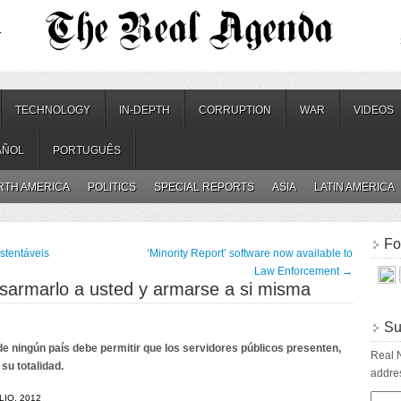
.
TECHNOLOGY
IN-DEPTH
CORRUPTION
WAR
VIDEOS
AÑOL
PORTUGUÊS
RTH AMERICA
POLITICS
SPECIAL REPORTS
ASIA
LATIN AMERICA
Fo
stentáveis
‘Minority Report’ software now available to
Law Enforcement
→
sarmarlo a usted y armarse a si misma
Su
de ningún país debe permitir que los servidores públicos presenten,
Real N
su totalidad.
addres
LIO, 2012