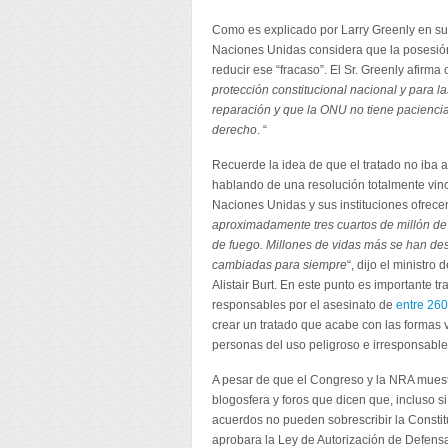
Como es explicado por Larry Greenly en su 
Naciones Unidas considera que la posesión
reducir ese “fracaso”. El Sr. Greenly afirma
protección constitucional nacional y para l
reparación y que la ONU no tiene paciencia
derecho
. “
Recuerde la idea de que el tratado no iba
hablando de una resolución totalmente vinc
Naciones Unidas y sus instituciones ofrece
aproximadamente tres cuartos de millón d
de fuego. Millones de vidas más se han des
cambiadas para siempre
“, dijo el ministro
Alistair Burt. En este punto es importante t
responsables por el asesinato de
entre 26
crear un tratado que acabe con las formas v
personas del uso peligroso e irresponsabl
A pesar de que el Congreso y la NRA muestr
blogosfera y foros que dicen que, incluso s
acuerdos no pueden sobrescribir la Consti
aprobara la Ley de Autorización de Defensa