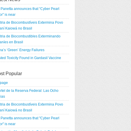
Panetta announces that “Cyber Pearl
r” is near
tria de Biocombustíveis Extermina Povo
ní Kaiowá no Brasil
tria de Biocombustibles Exterminando
níes en Brasil
a’s ‘Green’ Energy Failures
ted Toxicity Found in Gardasil Vaccine
st Popular
tpage
rtel de la Reserva Federal: Las Ocho
ias
tria de Biocombustíveis Extermina Povo
ní Kaiowá no Brasil
Panetta announces that "Cyber Pearl
r" is near