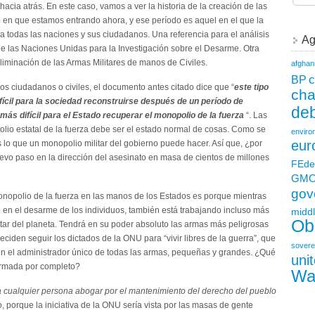
cia atrás. En este caso, vamos a ver la historia de la creación de las
 en que estamos entrando ahora, y ese período es aquel en el que la
 todas las naciones y sus ciudadanos. Una referencia para el análisis
Ag
to de las Naciones Unidas para la Investigación sobre el Desarme. Otra
iminación de las Armas Militares de manos de Civiles.
afghan
c
BP
os ciudadanos o civiles, el documento antes citado dice que “
este tipo
ch
cil para la sociedad reconstruirse después de un período de
deb
ás difícil para el Estado recuperar el monopolio de la fuerza
“. Las
io estatal de la fuerza debe ser el estado normal de cosas. Como se
enviro
eur
lo que un monopolio militar del gobierno puede hacer. Así que, ¿por
evo paso en la dirección del asesinato en masa de cientos de millones
FEde
GM
gov
nopolio de la fuerza en las manos de los Estados es porque mientras
 en el desarme de los individuos, también está trabajando incluso más
middl
Ob
itar del planeta. Tendrá en su poder absoluto las armas más peligrosas
deciden seguir los dictados de la ONU para “vivir libres de la guerra”, que
sovere
en el administrador único de todas las armas, pequeñas y grandes. ¿Qué
uni
sarmada por completo?
Wa
ra cualquier persona abogar por el mantenimiento del derecho del pueblo
o, porque la iniciativa de la ONU sería vista por las masas de gente