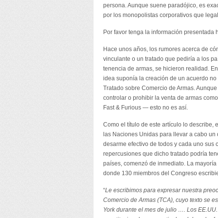
persona. Aunque suene paradójico, es exa
por los monopolistas corporativos que lega
Por favor tenga la información presentada
Hace unos años, los rumores acerca de có
vinculante o un tratado que pediría a los p
tenencia de armas, se hicieron realidad. E
idea suponía la creación de un acuerdo no 
Tratado sobre Comercio de Armas. Aunque s
controlar o prohibir la venta de armas como 
Fast & Furious — esto no es así.
Como el título de este artículo lo describe
las Naciones Unidas para llevar a cabo un 
desarme efectivo de todos y cada uno sus c
repercusiones que dicho tratado podría ten
países, comenzó de inmediato. La mayoría
donde 130 miembros del Congreso escribi
“
Le escribimos para expresar nuestra preo
Comercio de Armas (TCA), cuyo texto se es
York durante el mes de julio …. Los EE.UU.