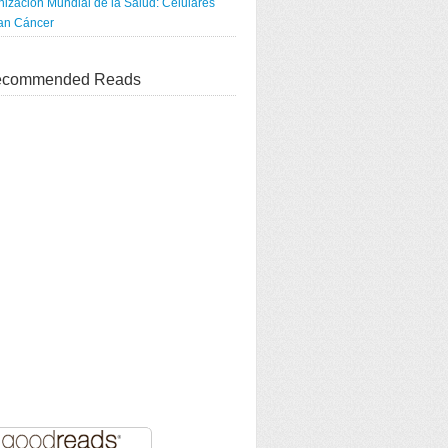
ización Mundial de la Salud: Celulares
an Cáncer
commended Reads