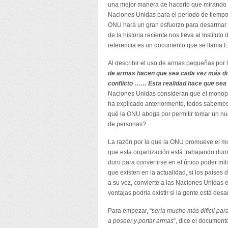
una mejor manera de hacerlo que mirando ha
Naciones Unidas para el período de tiempo
ONU hará un gran esfuerzo para desarmar a
de la historia reciente nos lleva al Institu
referencia es un documento que se llama El
Al describir el uso de armas pequeñas por l
de armas hacen que sea cada vez más difí
conflicto …… Esta realidad hace que sea m
Naciones Unidas consideran que el monopol
ha explicado anteriormente, todos sabemos 
qué la ONU aboga por permitir tomar un nu
de personas?
La razón por la que la ONU promueve el mo
que esta organización está trabajando duro
duro para convertirse en el único poder mil
que existen en la actualidad, si los países 
a su vez, convierte a las Naciones Unidas 
ventajas podría existir si la gente está de
Para empezar, “
sería mucho más difícil pa
a poseer y portar armas
“, dice el document