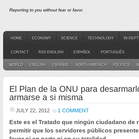
Reporting to you without fear or favor.
HOME
ECONOMY
SCIENCE
TECHNOLOGY
IN-DEP
CONTACT
RSS ENGLISH
ESPAÑOL
PORTUGUÊS
WORLD
ENGLISH
ESPAÑOL
NORTH AMERICA
POLITICS
S
El Plan de la ONU para desarmarl
armarse a si misma
JULY 22, 2012
1 COMMENT
Este es el Tratado que ningún ciudadano de 
permitir que los servidores públicos present
favor ni en parte ni en su totalidad.