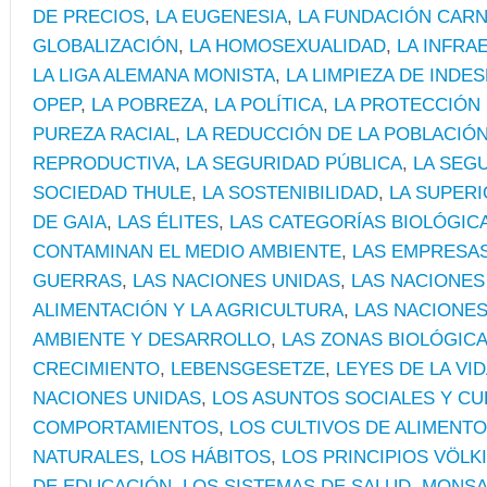
DE PRECIOS
,
LA EUGENESIA
,
LA FUNDACIÓN CAR
GLOBALIZACIÓN
,
LA HOMOSEXUALIDAD
,
LA INFRA
LA LIGA ALEMANA MONISTA
,
LA LIMPIEZA DE INDE
OPEP
,
LA POBREZA
,
LA POLÍTICA
,
LA PROTECCIÓN 
PUREZA RACIAL
,
LA REDUCCIÓN DE LA POBLACIÓ
REPRODUCTIVA
,
LA SEGURIDAD PÚBLICA
,
LA SEG
SOCIEDAD THULE
,
LA SOSTENIBILIDAD
,
LA SUPERI
DE GAIA
,
LAS ÉLITES
,
LAS CATEGORÍAS BIOLÓGIC
CONTAMINAN EL MEDIO AMBIENTE
,
LAS EMPRESAS
GUERRAS
,
LAS NACIONES UNIDAS
,
LAS NACIONES
ALIMENTACIÓN Y LA AGRICULTURA
,
LAS NACIONES
AMBIENTE Y DESARROLLO
,
LAS ZONAS BIOLÓGIC
CRECIMIENTO
,
LEBENSGESETZE
,
LEYES DE LA VI
NACIONES UNIDAS
,
LOS ASUNTOS SOCIALES Y C
COMPORTAMIENTOS
,
LOS CULTIVOS DE ALIMENT
NATURALES
,
LOS HÁBITOS
,
LOS PRINCIPIOS VÖLK
DE EDUCACIÓN
,
LOS SISTEMAS DE SALUD
,
MONSA