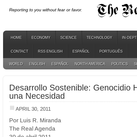
Reporting to you without fear or favor.
HOME
ECONOMY
SCIENCE
TECHNOLOGY
IN-DEP
CONTACT
RSS ENGLISH
ESPAÑOL
PORTUGUÊS
WORLD
ENGLISH
ESPAÑOL
NORTH AMERICA
POLITICS
S
Desarrollo Sostenible: Genocidio
una Necesidad
APRIL 30, 2011
Por Luis R. Miranda
The Real Agenda
30 de abril 2011