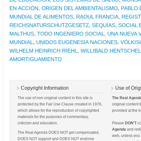
EN ACCIÓN
,
ORIGEN DEL AMBIENTALISMO
,
PABLO 
MUNDIAL DE ALIMENTOS
,
RAOUL FRANCIA
,
REGIS
REICHSNATURSCHUTZGESETZ
,
SEQUÍAS
,
SOCIAL 
MALTHUS
,
TODO INGENIERO SOCIAL
,
UNA NUEVA 
MUNDIAL
,
UNIDOS EUGENESIA NACIONES
,
VÖLKIS
WILHELM HEINRICH RIEHL
,
WILLIBALD HENTSCHEL
AMORTIGUAMIENTO
Copyright Information
Use of Orig
The use of non-original content in this site is
The Real Agend
protected by the Fair Use Clause created in 1976,
original content
which allows for the reproduction of copyrighted
provided at the b
materials for the purposes of commentary,
criticism and education.
Please
DON'T
co
Agenda
and redis
The Real Agenda DOES NOT get compensated,
web, unless you 
DOES NOT support and DOES NOT endorse