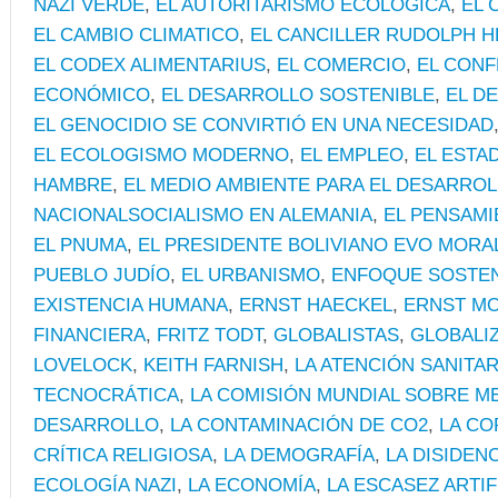
NAZI VERDE
,
EL AUTORITARISMO ECOLÓGICA
,
EL 
EL CAMBIO CLIMATICO
,
EL CANCILLER RUDOLPH H
EL CODEX ALIMENTARIUS
,
EL COMERCIO
,
EL CONF
ECONÓMICO
,
EL DESARROLLO SOSTENIBLE
,
EL D
EL GENOCIDIO SE CONVIRTIÓ EN UNA NECESIDAD
EL ECOLOGISMO MODERNO
,
EL EMPLEO
,
EL ESTA
HAMBRE
,
EL MEDIO AMBIENTE PARA EL DESARRO
NACIONALSOCIALISMO EN ALEMANIA
,
EL PENSAMI
EL PNUMA
,
EL PRESIDENTE BOLIVIANO EVO MORA
PUEBLO JUDÍO
,
EL URBANISMO
,
ENFOQUE SOSTEN
EXISTENCIA HUMANA
,
ERNST HAECKEL
,
ERNST MO
FINANCIERA
,
FRITZ TODT
,
GLOBALISTAS
,
GLOBALIZ
LOVELOCK
,
KEITH FARNISH
,
LA ATENCIÓN SANITAR
TECNOCRÁTICA
,
LA COMISIÓN MUNDIAL SOBRE ME
DESARROLLO
,
LA CONTAMINACIÓN DE CO2
,
LA CO
CRÍTICA RELIGIOSA
,
LA DEMOGRAFÍA
,
LA DISIDEN
ECOLOGÍA NAZI
,
LA ECONOMÍA
,
LA ESCASEZ ARTIF