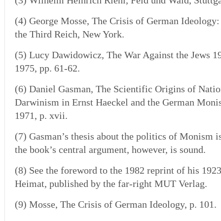
(3)
Wilhelm Heinrich Riehl, Feld und Wald, Stuttgar
(4)
George Mosse, The Crisis of German Ideology: I
the Third Reich, New York.
(5)
Lucy Dawidowicz, The War Against the Jews 1
1975, pp. 61-62.
(6) Daniel Gasman, The Scientific Origins of Natio
Darwinism in Ernst Haeckel and the German Monis
1971, p. xvii.
(7) Gasman’s thesis about the politics of Monism i
the book’s central argument, however, is sound.
(8)
See the foreword to the 1982 reprint of his 19
Heimat, published by the far-right MUT Verlag.
(9) Mosse, The Crisis of German Ideology, p. 101.