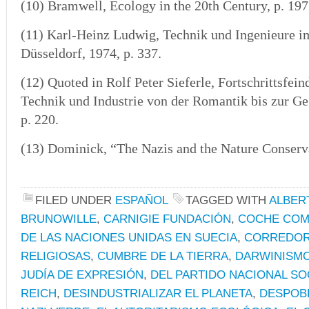
(10)
Bramwell, Ecology in the 20th Century, p. 197
(11) Karl-Heinz Ludwig, Technik und Ingenieure im
Düsseldorf, 1974, p. 337.
(12)
Quoted in Rolf Peter Sieferle, Fortschrittsfei
Technik und Industrie von der Romantik bis zur G
p. 220.
(13) Dominick, “The Nazis and the Nature Conservat
FILED UNDER
ESPAÑOL
TAGGED WITH
ALBER
BRUNOWILLE
,
CARNIGIE FUNDACIÓN
,
COCHE COM
DE LAS NACIONES UNIDAS EN SUECIA
,
CORREDO
RELIGIOSAS
,
CUMBRE DE LA TIERRA
,
DARWINISMO
JUDÍA DE EXPRESIÓN
,
DEL PARTIDO NACIONAL SO
REICH
,
DESINDUSTRIALIZAR EL PLANETA
,
DESPOBL