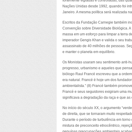
fortemente vigiadas e controladas, das qua
Nações Unidas desde 1992, quando foi intr
Janeiro. A mesma política será realizada na
Escritos da Fundação Carnegie também inc
Convenção sobre Diversidade Biológica. A 
massa em um esforço para limpar a terra de
imperador Gengis Khan e valida o seu trab
assassinato de 40 milhões de pessoas. Segu
e manter o planeta em equilíbrio.
Os Monistas usaram seu sentimento anti-h
progresso, urbanismo e aqueles que pens
biólogo Raul Francé escreveu que a ordem 
era natural. Francé é hoje um dos fundad
ambientalista.” (8) Francé também promove
Francé e seus seguidores exigiram uma mu
significava a degradação da raça e que as 
No início do século XX, o argumento “verde
de direita, que se tornaram muito respeitad
Durante o período de turbulência em torno 
mistura de preconceito etnocêntrico, rejei
genuínas preocupações ambientais acabara