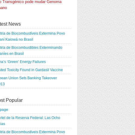
go Transgénico pode mudar Genoma
ano
test News
tria de Biocombustíveis Extermina Povo
ní Kaiowá no Brasil
tria de Biocombustibles Exterminando
níes en Brasil
a’s ‘Green’ Energy Failures
ted Toxicity Found in Gardasil Vaccine
pean Union Sets Banking Takeover
013
st Popular
tpage
rtel de la Reserva Federal: Las Ocho
ias
tria de Biocombustíveis Extermina Povo