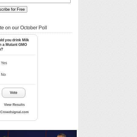
te on our October Poll
ld you drink Milk
m a Mutant GMO
w?
Yes
No
Vote
View Results
Crowdsignal.com