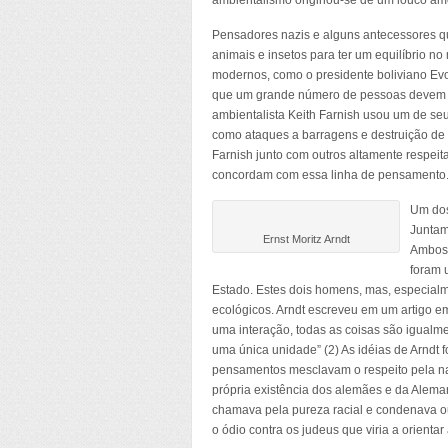
ambientalismo originou-se de um louco amo
Pensadores nazis e alguns antecessores q
animais e insetos para ter um equilíbrio 
modernos, como o presidente boliviano Evo
que um grande número de pessoas devem mor
ambientalista Keith Farnish usou um de seu
como ataques a barragens e destruição de c
Farnish junto com outros altamente respei
concordam com essa linha de pensamento
Um dos
Juntam
Ernst Moritz Arndt
Ambos 
foram 
Estado. Estes dois homens, mas, especialm
ecológicos. Arndt escreveu em um artigo 
uma interação, todas as coisas são igualme
uma única unidade” (2) As idéias de Arndt
pensamentos mesclavam o respeito pela na
própria existência dos alemães e da Alema
chamava pela pureza racial e condenava ou
o ódio contra os judeus que viria a orient