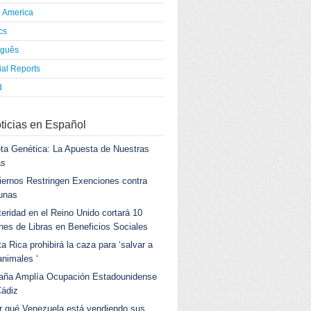
h America
ics
uguês
al Reports
d
ticias en Español
ta Genética: La Apuesta de Nuestras
as
ernos Restringen Exenciones contra
unas
eridad en el Reino Unido cortará 10
ones de Libras en Beneficios Sociales
a Rica prohibirá la caza para ‘salvar a
animales ‘
aña Amplía Ocupación Estadounidense
Cádiz
r qué Venezuela está vendiendo sus