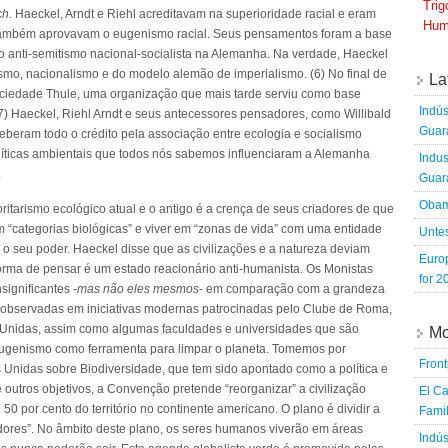
Tri
ch
. Haeckel, Arndt e Riehl acreditavam na superioridade racial e eram
Hum
es também aprovavam o eugenismo racial. Seus pensamentos foram a base
o anti-semitismo nacional-socialista na Alemanha. Na verdade, Haeckel
smo, nacionalismo e do modelo alemão de imperialismo. (6) No final de
La
ciedade Thule, uma organização que mais tarde serviu como base
Indús
 (7) Haeckel, Riehl Arndt e seus antecessores pensadores, como Willibald
Guara
eberam todo o crédito pela associação entre ecologia e socialismo
olíticas ambientais que todos nós sabemos influenciaram a Alemanha
Indus
.
Guara
Obam
ritarismo ecológico atual e o antigo é a crença de seus criadores de que
“categorias biológicas” e viver em “zonas de vida” com uma entidade
Untes
o seu poder. Haeckel disse que as civilizações e a natureza deviam
Euro
orma de pensar é um estado reacionário anti-humanista. Os Monistas
for 2
ignificantes -
mas não eles mesmos
- em comparação com a grandeza
 observadas em iniciativas modernas patrocinadas pelo Clube de Roma,
Unidas, assim como algumas faculdades e universidades que são
Mo
 eugenismo como ferramenta para limpar o planeta. Tomemos por
Fron
Unidas sobre Biodiversidade, que tem sido apontado como a política e
 outros objetivos, a Convenção pretende “reorganizar” a civilização
El Ca
50 por cento do território no continente americano. O plano é dividir a
Famil
edores”. No âmbito deste plano, os seres humanos viverão em áreas
Indús