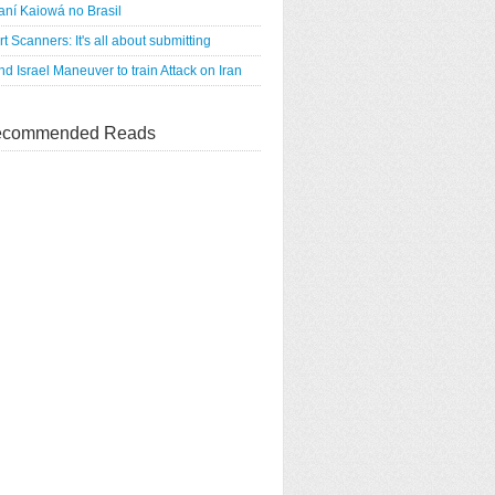
ní Kaiowá no Brasil
rt Scanners: It's all about submitting
d Israel Maneuver to train Attack on Iran
commended Reads