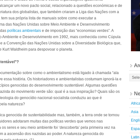
alcançar um novo pacto social, relacionado a questões económicas e de
riatura dos globalistas, que também criaram a Liga das Nações com a
”, tem sua própria lista de manuais sobre como executar a
rama das Nações Unidas sobre Meio Ambiente e Desenvolvimento
s das
políticas ambientais
e de imposição das “economias verdes”. A
o Ambiente e Desenvolvimento em 1992, mais conhecida como Cúpula
e a Convenção das Nações Unidas sobre a Diversidade Biológica que,
e Kurt Waldheim para despovoar o planeta.
tentável”?
Ar
cumentação sobre como o ambientalismo está ligado à chamada “ala
e essa história. Os historiadores e ambientalistas costumam ignorá-la e
ncípios genocidas do desenvolvimento sustentável. Algumas questões
nazista do movimento verde são: qual é a sua inspiração? Quais são os
Ne
deologia do genocídio nacional-socialista conduziu ao que é
Afric
pela natureza?
Asia
ica genocida de sustentabilidade mas, também, a terra onde se tornou
Engl
uidores adotaram muitas das políticas verdes que vemos nas
os seres e seu meio ambiente foi ‘descoberta’ pela primeira vez na
Espa
 a ascensão dos nazistas ao poder. A natureza genocida do
Latin