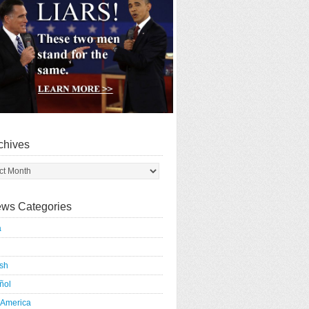
chives
ws Categories
a
ish
ñol
 America