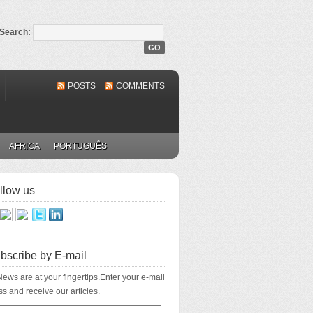
Search:
POSTS
COMMENTS
AFRICA
PORTUGUÊS
llow us
bscribe by E-mail
ews are at your fingertips.Enter your e-mail
s and receive our articles.