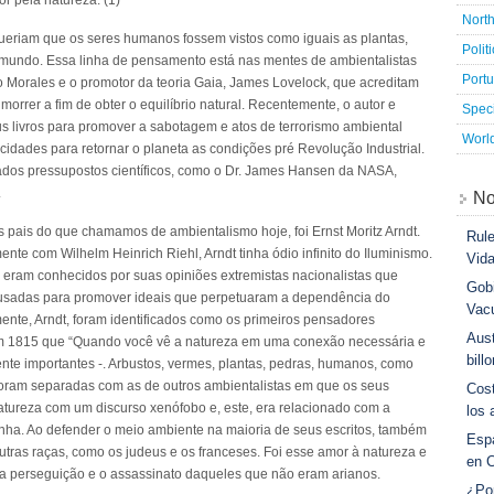
r pela natureza. (1)
Nort
ueriam que os seres humanos fossem vistos como iguais as plantas,
Polit
no mundo. Essa linha de pensamento está nas mentes de ambientalistas
Port
 Morales e o promotor da teoria Gaia, James Lovelock, que acreditam
rer a fim de obter o equilíbrio natural. Recentemente, o autor e
Speci
s livros para promover a sabotagem e atos de terrorismo ambiental
Worl
idades para retornar o planeta as condições pré Revolução Industrial.
tados pressupostos científicos, como o Dr. James Hansen da NASA,
.
No
 pais do que chamamos de ambientalismo hoje, foi Ernst Moritz Arndt.
Rule
ente com Wilhelm Heinrich Riehl, Arndt tinha ódio infinito do Iluminismo.
Vid
eram conhecidos por suas opiniões extremistas nacionalistas que
Gobi
usadas para promover ideais que perpetuaram a dependência do
Vac
ente, Arndt, foram identificados como os primeiros pensadores
Aust
em 1815 que “Quando você vê a natureza em uma conexão necessária e
bill
nte importantes -. Arbustos, vermes, plantas, pedras, humanos, como
 foram separadas com as de outros ambientalistas em que os seus
Cost
tureza com um discurso xenófobo e, este, era relacionado com a
los 
nha. Ao defender o meio ambiente na maioria de seus escritos, também
Esp
tras raças, como os judeus e os franceses. Foi esse amor à natureza e
en 
ar a perseguição e o assassinato daqueles que não eram arianos.
¿Po