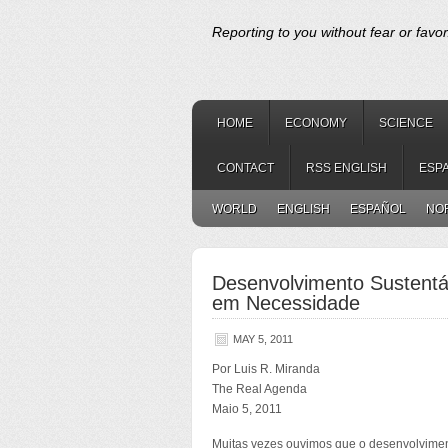
Reporting to you without fear or favor
HOME
ECONOMY
SCIENCE
CONTACT
RSS ENGLISH
ESP
WORLD
ENGLISH
ESPAÑOL
NO
Desenvolvimento Sustentá
em Necessidade
MAY 5, 2011
Por Luis R. Miranda
The Real Agenda
Maio 5, 2011
Muitas vezes ouvimos que o desenvolviment