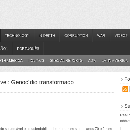
.
TECHNOLOGY
IN-DEPTH
CORRUPTION
WAR
VIDEOS
AÑOL
PORTUGUÊS
RTH AMERICA
POLITICS
SPECIAL REPORTS
ASIA
LATIN AMERICA
Fo
vel: Genocídio transformado
Su
Real N
addres
o sustentável e a sustentabilidade originaram-se nos anos 70 e foram