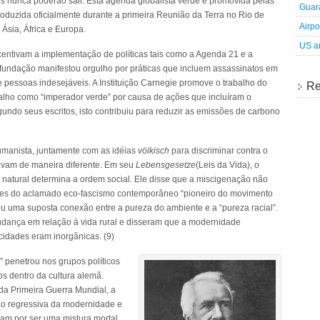
is nunca poderão sair. Esta agenda globalista verde é promovida pelas
Guara
oduzida oficialmente durante a primeira Reunião da Terra no Rio de
Airpo
 Ásia, África e Europa.
US an
entivam a implementação de políticas tais como a Agenda 21 e a
fundação manifestou orgulho por práticas que incluem assassinatos em
 pessoas indesejáveis. A Instituição Carnegie promove o trabalho do
Re
alho como “imperador verde” por causa de ações que incluíram o
ndo seus escritos, isto contribuiu para reduzir as emissões de carbono
umanista, juntamente com as idéias
völkisch
para discriminar contra o
avam de maneira diferente. Em seu
Lebensgesetze
(Leis da Vida), o
natural determina a ordem social. Ele disse que a miscigenação não
ores do aclamado eco-fascismo contemporâneo “pioneiro do movimento
u uma suposta conexão entre a pureza do ambiente e a “pureza racial”.
dança em relação à vida rural e disseram que a modernidade
cidades eram inorgânicas. (9)
” penetrou nos grupos políticos
os dentro da cultura alemã.
da Primeira Guerra Mundial, a
ção regressiva da modernidade e
m por ser uma mistura mortal.