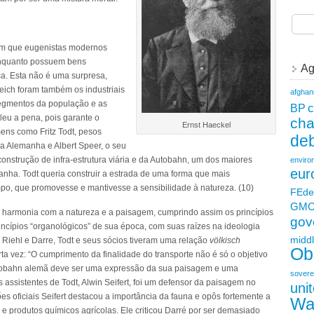
m que eugenistas modernos
enquanto possuem bens
Ag
ca. Esta não é uma surpresa,
eich foram também os industriais
afghan
egmentos da população e as
c
BP
aleu a pena, pois garante o
ch
Ernst Haeckel
mens como Fritz Todt, pesos
deb
a Alemanha e Albert Speer, o seu
construção de infra-estrutura viária e da Autobahn, um dos maiores
enviro
eur
anha. Todt queria construir a estrada de uma forma que mais
po, que promovesse e mantivesse a sensibilidade à natureza. (10)
FEde
GM
se harmonia com a natureza e a paisagem, cumprindo assim os princípios
gov
ncípios “organológicos” de sua época, com suas raízes na ideologia
middl
, Riehl e Darre, Todt e seus sócios tiveram uma relação
völkisch
Ob
ta vez: “O cumprimento da finalidade do transporte não é só o objetivo
Autobahn alemã deve ser uma expressão da sua paisagem e uma
sovere
assistentes de Todt, Alwin Seifert, foi um defensor da paisagem no
uni
es oficiais Seifert destacou a importância da fauna e opôs fortemente a
Wa
 produtos químicos agrícolas. Ele criticou Darré por ser demasiado