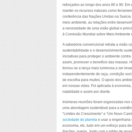
reforçados ao longo dos anos 80 e 90. Em 
manter os recursos naturais como ferrame
conferência das Nações Unidas na Suécia p
meio ambiente, as relações entre desenvol
a necessidade de uma visão global e princ
à Comissão Mundial sobre Meio Ambiente 
A sabedoria convencional retrata a visão co
sustentabilidade e o desenvolvimento suste
iniciativas para proteger o ambiente contr
assim, promover o benefício das massas. H
tornou-se a lança mais luminosa a ser lev
independentemente de raça, condição social
de escolha para muitos. O apoio dos ambie
em nossas vidas. Foi aplicada à economia, 
natalidade e assim por diante.
Inúmeras reuniões foram organizadas nos 
uma abordagem sustentável para a existê
“Limites do Crescimento” e “Um Novo Cami
sociedade do planeta
e usar a engenharia s
economia, etc, tudo em um esforço para desi
Nações, queria. Junto com o lobby de gru