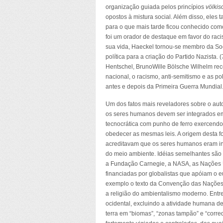
organização guiada pelos princípios
völkis
opostos à mistura social. Além disso, el
para o que mais tarde ficou conhecido com
foi um orador de destaque em favor do raci
sua vida, Haeckel tornou-se membro da So
política para a criação do Partido Nazista.
Hentschel, BrunoWille Bölsche Wilhelm rec
nacional, o racismo, anti-semitismo e as p
antes e depois da Primeira Guerra Mundial
Um dos fatos mais reveladores sobre o auto
os seres humanos devem ser integrados em 
tecnocrática com punho de ferro exercendo 
obedecer as mesmas leis. A origem desta f
acreditavam que os seres humanos eram ins
do meio ambiente. Idéias semelhantes são
a Fundação Carnegie, a NASA, as Nações 
financiadas por globalistas que apóiam o
exemplo o texto da Convenção das Nações 
a religião do ambientalismo moderno. Entre
ocidental, excluindo a atividade humana de 
terra em “biomas”, “zonas tampão” e “corr