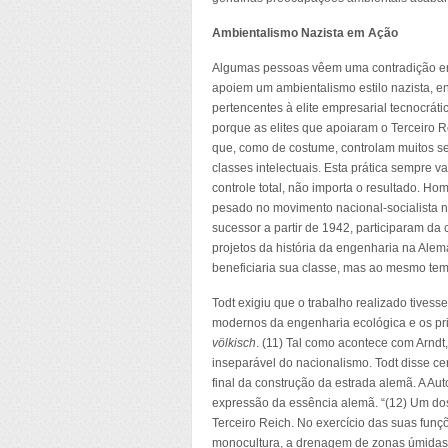
Ambientalismo Nazista em Ação
Algumas pessoas vêem uma contradição e
apoiem um ambientalismo estilo nazista, 
pertencentes à elite empresarial tecnocráti
porque as elites que apoiaram o Terceiro R
que, como de costume, controlam muitos s
classes intelectuais. Esta prática sempre v
controle total, não importa o resultado. Ho
pesado no movimento nacional-socialista n
sucessor a partir de 1942, participaram da 
projetos da história da engenharia na Alem
beneficiaria sua classe, mas ao mesmo tem
Todt exigiu que o trabalho realizado tives
modernos da engenharia ecológica e os pri
völkisch
. (11) Tal como acontece com Arndt
inseparável do nacionalismo. Todt disse cer
final da construção da estrada alemã. A 
expressão da essência alemã. “(12) Um dos 
Terceiro Reich. No exercício das suas funçõ
monocultura, a drenagem de zonas úmidas e