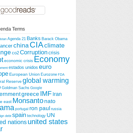
enda Terms
Banks
Agenda 21
Barack Obama
istan
CIA
china
climate
ancer
ange
Corruption
crisis
co2
Economy
t
economic crisis
euro
estados unidos
nment
ope
European Union
Eurozone
FDA
global warming
ral Reserve
O
Goldman Sachs
Google
IMF
ernment
greece
Iran
Monsanto
nato
e east
ama
ron paul
portugal
russia
spain
UN
technology
ign debt
united states
ted nations
r