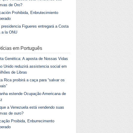
rvas de Oro?
ación Prohibida, Enbrutecimiento
berado
 presidencia Figueres entregará a Costa
a a la ONU
tícias em Português
ta Genética: A aposta de Nossas Vidas
o Unido reduzirá assistencia social em
ilhões de Libras
a Rica proibirá a caça para “salvar os
ais”
anha estende Ocupação Americana de
iz
 que a Venezuela está vendendo suas
rvas de ouro?
cação Proibida, Enburrecimento
berado