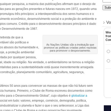
qualquer pesquisa, a maioria das publicações afirmam que o desejo de
ntas para as gerações presentes e futuras nasceu em 1972, quando uma
romulgou três princípios: a interdependência dos seres humanos e o
vimento econômico, desenvolvimento social e a proteção do ambiente e
Vo
ípios comuns. Crédito para o desenvolvimento desses princípios é dado
e Desenvolvimento de 1987.
Wou
fro
letivista de que a
Co
ntável são políticas e
As Nações Unidas são a instituição que
a os abusos da humanidade e,
promove as políticas criadas pelos nazistas
para promover o despovoamento.
oje, a proteção ambiental
antada por qualquer pessoa,
, idade ou religião. Na verdade, o ambientalismo se tornou a religião
ntalistas para a sustentabilidade está quase inerentemente arraigada
construção, planejamento comunitário, agricultura, segurança,
últimos 50 anos para convencer as massas de que não há futuro sem
ncia humana. Primeiro, o Clube de Roma escreveu documentos como
nho para o Desenvolvimento Global”, cujo objetivo é
globalizar a
ocial em tudo: valores, emprego, comércio, demografia, política,
ndustrializar o planeta e fazer o que o seu antecessor, a Liga das
pos como o Clube de Roma e outras organizações igualmente