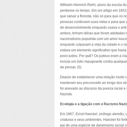
Wilhelm Heinrich Riehl, aluno da escola do
perdesse no tempo. Em um artigo em 1853, 
que salvar a floresta, não só para que os 
pessoas continuem suas vidas e para que a
de desenvolvimento enquanto usava o anti-
ambos, tinham idéias que foram adotadas 
nacionalismo populista com um amor louco 
enquanto culpavam a vida da cidade e o ra
estava um elemento significativo que havi
povo judeu. Por quê? Os judeus eram a cl
incluía um ódio repugnante contra qualque
de pensar. (5)
Depois de estabelecer uma relação muito c
manteram seu preconceito ao longo dos sécul
foi anexado ao discurso da pureza racial 
Nazista.
Ecologia e a ligação com o Racismo Nazi
Em 1867, Ernst Haeckel, zoólogo alemão, us
criaturas e seus ambientes. Haeckel foi fo
pai de uma espécie de darwinismo social 