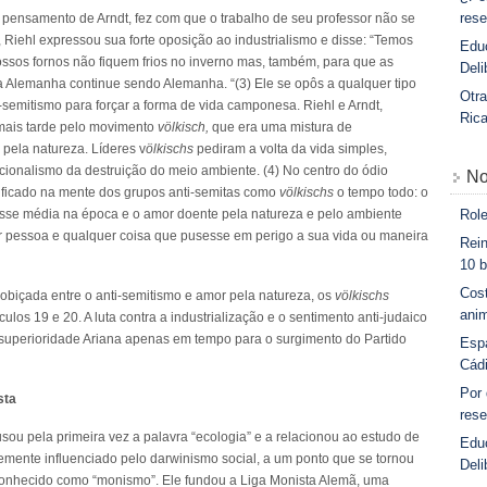
rese
 pensamento de Arndt, fez com que o trabalho de seu professor não se
Riehl expressou sua forte oposição ao industrialismo e disse: “Temos
Educ
nossos fornos não fiquem frios no inverno mas, também, para que as
Deli
 Alemanha continue sendo Alemanha. “(3) Ele se opôs a qualquer tipo
Otra
semitismo para forçar a forma de vida camponesa. Riehl e Arndt,
Ric
mais tarde pelo movimento
völkisch,
que era uma mistura de
pela natureza. Líderes v
ölkischs
pediram a volta da vida simples,
cionalismo da destruição do meio ambiente. (4) No centro do ódio
No
a ficado na mente dos grupos anti-semitas como
völkischs
o tempo todo: o
Role
asse média na época e o amor doente pela natureza e pelo ambiente
r pessoa e qualquer coisa que pusesse em perigo a sua vida ou maneira
Rein
10 b
Cost
obiçada entre o anti-semitismo e amor pela natureza, os
völkischs
anim
os 19 e 20. A luta contra a industrialização e o sentimento anti-judaico
e superioridade Ariana apenas em tempo para o surgimento do Partido
Esp
Cád
Por
sta
rese
ou pela primeira vez a palavra “ecologia” e a relacionou ao estudo de
Edu
rtemente influenciado pelo darwinismo social, a um ponto que se tornou
Deli
conhecido como “monismo”. Ele fundou a Liga Monista Alemã, uma