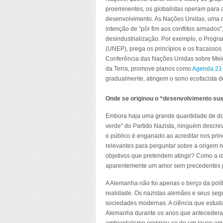
proeminentes, os globalistas operam para 
desenvolvimento. As Nações Unidas, uma c
intenção de “pôr fim aos conflitos armados
desindustrialização. Por exemplo, o Prog
(UNEP), prega os princípios e os fracasso
Conferência das Nações Unidas sobre Mei
da Terra, promove planos como
Agenda 21
gradualmente, atingem o sono ecofacista d
Onde se originou o “desenvolvimento sus
Embora haja uma grande quantidade de do
verde” do Partido Nazista, ninguém descrev
o público é enganado ao acreditar nos pri
relevantes para perguntar sobre a origem 
objetivos que pretendem atingir? Como a i
aparentemente um amor sem precedentes 
A Alemanha não foi apenas o berço da polít
realidade. Os nazistas alemães e seus seg
sociedades modernas. A ciência que estuda 
Alemanha durante os anos que antecederam