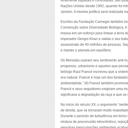
fortemente vigiadas e controladas, das qua
Nações Unidas desde 1992, quando foi intr
Janeiro. A mesma política será realizada na
Escritos da Fundação Carnegie também inc
Convenção sobre Diversidade Biológica. A 
massa em um esforço para limpar a terra de
imperador Gengis Khan e valida o seu trab
assassinato de 40 milhões de pessoas. Segu
e manter o planeta em equilíbrio.
Os Monistas usaram seu sentimento anti-h
progresso, urbanismo e aqueles que pens
biólogo Raul Francé escreveu que a ordem 
era natural. Francé é hoje um dos fundad
ambientalista.” (8) Francé também promove
Francé e seus seguidores exigiram uma mu
significava a degradação da raça e que as 
No início do século XX, o argumento “verde
de direita, que se tornaram muito respeitad
Durante o período de turbulência em torno 
mistura de preconceito etnocêntrico, rejei
genuínas preocupações ambientais acabara