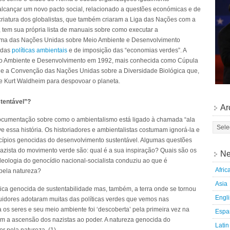
alcançar um novo pacto social, relacionado a questões económicas e de
riatura dos globalistas, que também criaram a Liga das Nações com a
”, tem sua própria lista de manuais sobre como executar a
rama das Nações Unidas sobre Meio Ambiente e Desenvolvimento
s das
políticas ambientais
e de imposição das “economias verdes”. A
o Ambiente e Desenvolvimento em 1992, mais conhecida como Cúpula
e a Convenção das Nações Unidas sobre a Diversidade Biológica que,
e Kurt Waldheim para despovoar o planeta.
tentável”?
Ar
cumentação sobre como o ambientalismo está ligado à chamada “ala
e essa história. Os historiadores e ambientalistas costumam ignorá-la e
ncípios genocidas do desenvolvimento sustentável. Algumas questões
nazista do movimento verde são: qual é a sua inspiração? Quais são os
Ne
deologia do genocídio nacional-socialista conduziu ao que é
Afric
pela natureza?
Asia
ica genocida de sustentabilidade mas, também, a terra onde se tornou
Engl
uidores adotaram muitas das políticas verdes que vemos nas
os seres e seu meio ambiente foi ‘descoberta’ pela primeira vez na
Espa
 a ascensão dos nazistas ao poder. A natureza genocida do
Latin