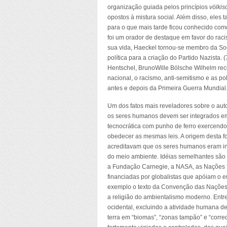
organização guiada pelos princípios
völkis
opostos à mistura social. Além disso, el
para o que mais tarde ficou conhecido com
foi um orador de destaque em favor do raci
sua vida, Haeckel tornou-se membro da So
política para a criação do Partido Nazista.
Hentschel, BrunoWille Bölsche Wilhelm rec
nacional, o racismo, anti-semitismo e as p
antes e depois da Primeira Guerra Mundial
Um dos fatos mais reveladores sobre o auto
os seres humanos devem ser integrados em 
tecnocrática com punho de ferro exercendo 
obedecer as mesmas leis. A origem desta f
acreditavam que os seres humanos eram ins
do meio ambiente. Idéias semelhantes são
a Fundação Carnegie, a NASA, as Nações 
financiadas por globalistas que apóiam o
exemplo o texto da Convenção das Nações 
a religião do ambientalismo moderno. Entre
ocidental, excluindo a atividade humana de 
terra em “biomas”, “zonas tampão” e “corr