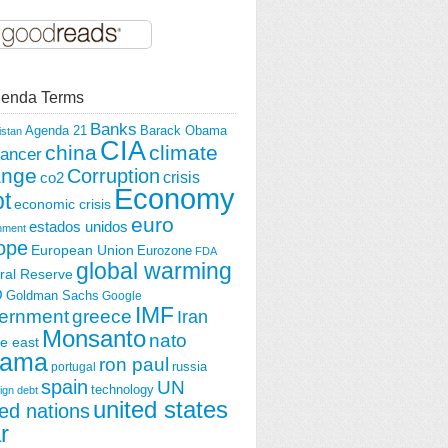
enda Terms
Banks
Agenda 21
Barack Obama
istan
CIA
china
climate
ancer
ange
Corruption
crisis
co2
Economy
t
economic crisis
euro
estados unidos
nment
ope
European Union
Eurozone
FDA
global warming
ral Reserve
O
Goldman Sachs
Google
IMF
ernment
greece
Iran
Monsanto
nato
e east
ama
ron paul
portugal
russia
spain
UN
technology
ign debt
united states
ted nations
r