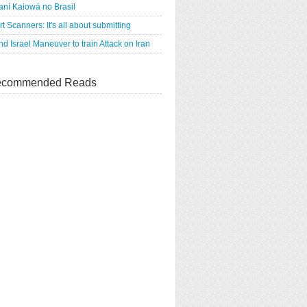
ní Kaiowá no Brasil
rt Scanners: It's all about submitting
d Israel Maneuver to train Attack on Iran
commended Reads