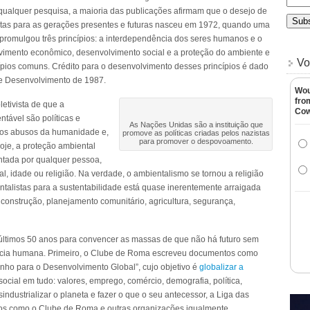
qualquer pesquisa, a maioria das publicações afirmam que o desejo de
ntas para as gerações presentes e futuras nasceu em 1972, quando uma
romulgou três princípios: a interdependência dos seres humanos e o
vimento econômico, desenvolvimento social e a proteção do ambiente e
Vo
ípios comuns. Crédito para o desenvolvimento desses princípios é dado
e Desenvolvimento de 1987.
Wou
fro
letivista de que a
Co
ntável são políticas e
As Nações Unidas são a instituição que
a os abusos da humanidade e,
promove as políticas criadas pelos nazistas
para promover o despovoamento.
oje, a proteção ambiental
antada por qualquer pessoa,
, idade ou religião. Na verdade, o ambientalismo se tornou a religião
ntalistas para a sustentabilidade está quase inerentemente arraigada
construção, planejamento comunitário, agricultura, segurança,
últimos 50 anos para convencer as massas de que não há futuro sem
ncia humana. Primeiro, o Clube de Roma escreveu documentos como
nho para o Desenvolvimento Global”, cujo objetivo é
globalizar a
ocial em tudo: valores, emprego, comércio, demografia, política,
ndustrializar o planeta e fazer o que o seu antecessor, a Liga das
pos como o Clube de Roma e outras organizações igualmente