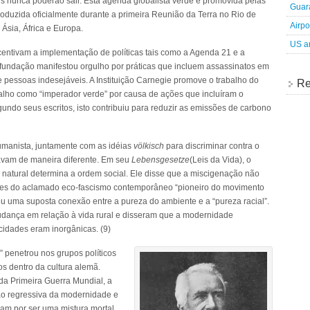
is nunca poderão sair. Esta agenda globalista verde é promovida pelas
Guara
oduzida oficialmente durante a primeira Reunião da Terra no Rio de
Airpo
 Ásia, África e Europa.
US an
entivam a implementação de políticas tais como a Agenda 21 e a
fundação manifestou orgulho por práticas que incluem assassinatos em
 pessoas indesejáveis. A Instituição Carnegie promove o trabalho do
Re
alho como “imperador verde” por causa de ações que incluíram o
ndo seus escritos, isto contribuiu para reduzir as emissões de carbono
umanista, juntamente com as idéias
völkisch
para discriminar contra o
avam de maneira diferente. Em seu
Lebensgesetze
(Leis da Vida), o
natural determina a ordem social. Ele disse que a miscigenação não
ores do aclamado eco-fascismo contemporâneo “pioneiro do movimento
u uma suposta conexão entre a pureza do ambiente e a “pureza racial”.
dança em relação à vida rural e disseram que a modernidade
cidades eram inorgânicas. (9)
” penetrou nos grupos políticos
os dentro da cultura alemã.
da Primeira Guerra Mundial, a
ção regressiva da modernidade e
m por ser uma mistura mortal.