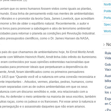
r pela natureza. (1)
Nort
ueriam que os seres humanos fossem vistos como iguais as plantas,
Polit
no mundo. Essa linha de pensamento está nas mentes de ambientalistas
Port
 Morales e o promotor da teoria Gaia, James Lovelock, que acreditam
rer a fim de obter o equilíbrio natural. Recentemente, o autor e
Speci
s livros para promover a sabotagem e atos de terrorismo ambiental
Worl
idades para retornar o planeta as condições pré Revolução Industrial.
tados pressupostos científicos, como o Dr. James Hansen da NASA,
.
No
 pais do que chamamos de ambientalismo hoje, foi Ernst Moritz Arndt.
Rule
ente com Wilhelm Heinrich Riehl, Arndt tinha ódio infinito do Iluminismo.
Vid
eram conhecidos por suas opiniões extremistas nacionalistas que
Gobi
usadas para promover ideais que perpetuaram a dependência do
Vac
ente, Arndt, foram identificados como os primeiros pensadores
Aust
em 1815 que “Quando você vê a natureza em uma conexão necessária e
bill
nte importantes -. Arbustos, vermes, plantas, pedras, humanos, como
 foram separadas com as de outros ambientalistas em que os seus
Cost
tureza com um discurso xenófobo e, este, era relacionado com a
los 
nha. Ao defender o meio ambiente na maioria de seus escritos, também
Esp
tras raças, como os judeus e os franceses. Foi esse amor à natureza e
en 
ar a perseguição e o assassinato daqueles que não eram arianos.
¿Po