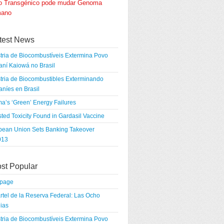
go Transgénico pode mudar Genoma
ano
test News
tria de Biocombustíveis Extermina Povo
ní Kaiowá no Brasil
tria de Biocombustibles Exterminando
níes en Brasil
a’s ‘Green’ Energy Failures
ted Toxicity Found in Gardasil Vaccine
pean Union Sets Banking Takeover
013
st Popular
tpage
rtel de la Reserva Federal: Las Ocho
ias
tria de Biocombustíveis Extermina Povo