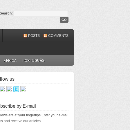
Search:
POSTS
COMMENTS
AFRICA
PORTUGUÊS
llow us
bscribe by E-mail
ews are at your fingertips.Enter your e-mail
s and receive our articles.