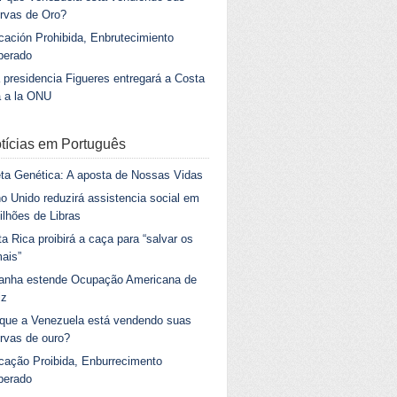
rvas de Oro?
ación Prohibida, Enbrutecimiento
berado
 presidencia Figueres entregará a Costa
a a la ONU
tícias em Português
ta Genética: A aposta de Nossas Vidas
o Unido reduzirá assistencia social em
ilhões de Libras
a Rica proibirá a caça para “salvar os
ais”
anha estende Ocupação Americana de
iz
 que a Venezuela está vendendo suas
rvas de ouro?
cação Proibida, Enburrecimento
berado