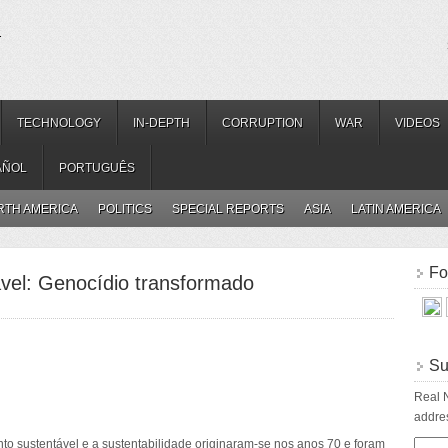
.
TECHNOLOGY
IN-DEPTH
CORRUPTION
WAR
VIDEOS
AÑOL
PORTUGUÊS
RTH AMERICA
POLITICS
SPECIAL REPORTS
ASIA
LATIN AMERICA
Fo
vel: Genocídio transformado
Su
Real N
addres
o sustentável e a sustentabilidade originaram-se nos anos 70 e foram