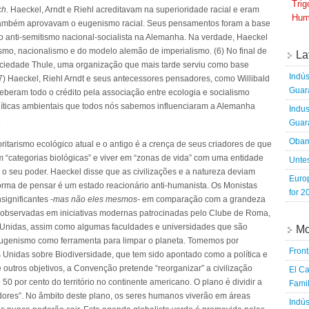
Tri
ch
. Haeckel, Arndt e Riehl acreditavam na superioridade racial e eram
Hum
es também aprovavam o eugenismo racial. Seus pensamentos foram a base
o anti-semitismo nacional-socialista na Alemanha. Na verdade, Haeckel
smo, nacionalismo e do modelo alemão de imperialismo. (6) No final de
La
ciedade Thule, uma organização que mais tarde serviu como base
Indús
 (7) Haeckel, Riehl Arndt e seus antecessores pensadores, como Willibald
Guara
eberam todo o crédito pela associação entre ecologia e socialismo
olíticas ambientais que todos nós sabemos influenciaram a Alemanha
Indus
.
Guara
Obam
ritarismo ecológico atual e o antigo é a crença de seus criadores de que
“categorias biológicas” e viver em “zonas de vida” com uma entidade
Untes
o seu poder. Haeckel disse que as civilizações e a natureza deviam
Euro
orma de pensar é um estado reacionário anti-humanista. Os Monistas
for 2
ignificantes -
mas não eles mesmos
- em comparação com a grandeza
 observadas em iniciativas modernas patrocinadas pelo Clube de Roma,
Unidas, assim como algumas faculdades e universidades que são
Mo
 eugenismo como ferramenta para limpar o planeta. Tomemos por
Fron
Unidas sobre Biodiversidade, que tem sido apontado como a política e
 outros objetivos, a Convenção pretende “reorganizar” a civilização
El Ca
50 por cento do território no continente americano. O plano é dividir a
Famil
edores”. No âmbito deste plano, os seres humanos viverão em áreas
Indús