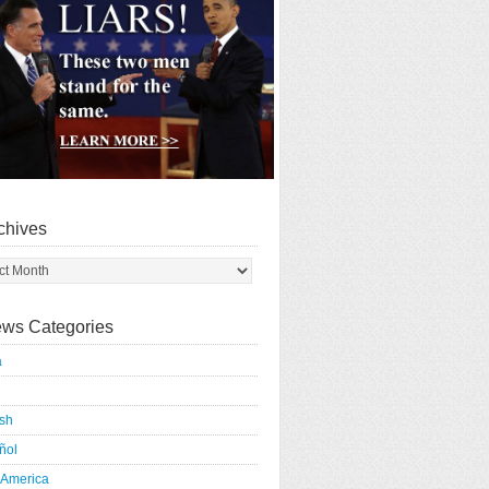
chives
ws Categories
a
ish
ñol
 America