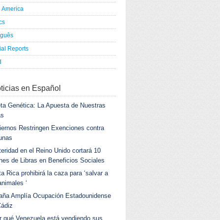
h America
ics
uguês
al Reports
d
ticias en Español
ta Genética: La Apuesta de Nuestras
as
ernos Restringen Exenciones contra
unas
eridad en el Reino Unido cortará 10
ones de Libras en Beneficios Sociales
a Rica prohibirá la caza para ‘salvar a
animales ‘
aña Amplía Ocupación Estadounidense
Cádiz
r qué Venezuela está vendiendo sus