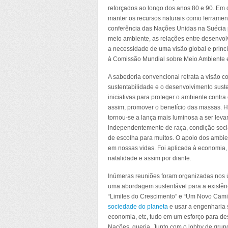
reforçados ao longo dos anos 80 e 90. Em 
manter os recursos naturais como ferrame
conferência das Nações Unidas na Suécia p
meio ambiente, as relações entre desenvol
a necessidade de uma visão global e princ
à Comissão Mundial sobre Meio Ambiente 
A sabedoria convencional retrata a visão co
sustentabilidade e o desenvolvimento suste
iniciativas para proteger o ambiente contr
assim, promover o benefício das massas. H
tornou-se a lança mais luminosa a ser lev
independentemente de raça, condição social
de escolha para muitos. O apoio dos ambie
em nossas vidas. Foi aplicada à economia, 
natalidade e assim por diante.
Inúmeras reuniões foram organizadas nos 
uma abordagem sustentável para a existê
“Limites do Crescimento” e “Um Novo Cami
sociedade do planeta
e usar a engenharia s
economia, etc, tudo em um esforço para desi
Nações, queria. Junto com o lobby de gru