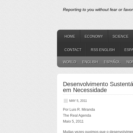
Reporting to you without fear or favor
HOME
ECONOMY
SCIENCE
CONTACT
RSS ENGLISH
ESP
WORLD
ENGLISH
ESPAÑOL
NO
Desenvolvimento Sustentá
em Necessidade
MAY 5, 2011
Por Luis R. Miranda
The Real Agenda
Maio 5, 2011
Muitas vezes ouvimos que o desenvolviment