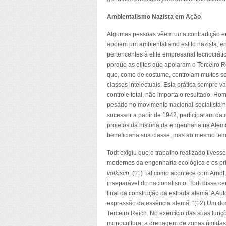
Ambientalismo Nazista em Ação
Algumas pessoas vêem uma contradição e
apoiem um ambientalismo estilo nazista, 
pertencentes à elite empresarial tecnocráti
porque as elites que apoiaram o Terceiro R
que, como de costume, controlam muitos s
classes intelectuais. Esta prática sempre v
controle total, não importa o resultado. Ho
pesado no movimento nacional-socialista n
sucessor a partir de 1942, participaram da 
projetos da história da engenharia na Alem
beneficiaria sua classe, mas ao mesmo tem
Todt exigiu que o trabalho realizado tives
modernos da engenharia ecológica e os pri
völkisch
. (11) Tal como acontece com Arndt
inseparável do nacionalismo. Todt disse cer
final da construção da estrada alemã. A 
expressão da essência alemã. “(12) Um dos 
Terceiro Reich. No exercício das suas funçõ
monocultura, a drenagem de zonas úmidas e