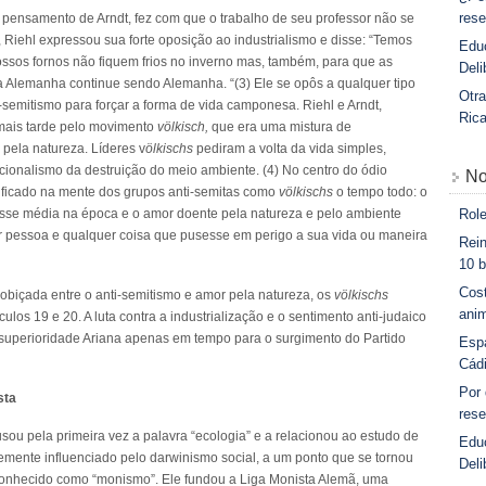
rese
 pensamento de Arndt, fez com que o trabalho de seu professor não se
Riehl expressou sua forte oposição ao industrialismo e disse: “Temos
Educ
nossos fornos não fiquem frios no inverno mas, também, para que as
Deli
 Alemanha continue sendo Alemanha. “(3) Ele se opôs a qualquer tipo
Otra
semitismo para forçar a forma de vida camponesa. Riehl e Arndt,
Ric
mais tarde pelo movimento
völkisch,
que era uma mistura de
pela natureza. Líderes v
ölkischs
pediram a volta da vida simples,
cionalismo da destruição do meio ambiente. (4) No centro do ódio
No
a ficado na mente dos grupos anti-semitas como
völkischs
o tempo todo: o
Role
asse média na época e o amor doente pela natureza e pelo ambiente
r pessoa e qualquer coisa que pusesse em perigo a sua vida ou maneira
Rein
10 b
Cost
obiçada entre o anti-semitismo e amor pela natureza, os
völkischs
anim
os 19 e 20. A luta contra a industrialização e o sentimento anti-judaico
e superioridade Ariana apenas em tempo para o surgimento do Partido
Esp
Cád
Por
sta
rese
ou pela primeira vez a palavra “ecologia” e a relacionou ao estudo de
Edu
rtemente influenciado pelo darwinismo social, a um ponto que se tornou
Deli
conhecido como “monismo”. Ele fundou a Liga Monista Alemã, uma