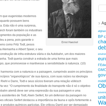
m que eugenistas modernos
enquanto possuem bens
Ag
ca. Esta não é uma surpresa,
eich foram também os industriais
afghan
egmentos da população e as
c
BP
aleu a pena, pois garante o
ch
Ernst Haeckel
mens como Fritz Todt, pesos
deb
a Alemanha e Albert Speer, o seu
construção de infra-estrutura viária e da Autobahn, um dos maiores
enviro
eur
anha. Todt queria construir a estrada de uma forma que mais
po, que promovesse e mantivesse a sensibilidade à natureza. (10)
FEde
GM
se harmonia com a natureza e a paisagem, cumprindo assim os princípios
gov
ncípios “organológicos” de sua época, com suas raízes na ideologia
middl
, Riehl e Darre, Todt e seus sócios tiveram uma relação
völkisch
Ob
ta vez: “O cumprimento da finalidade do transporte não é só o objetivo
Autobahn alemã deve ser uma expressão da sua paisagem e uma
sovere
assistentes de Todt, Alwin Seifert, foi um defensor da paisagem no
uni
es oficiais Seifert destacou a importância da fauna e opôs fortemente a
Wa
 produtos químicos agrícolas. Ele criticou Darré por ser demasiado