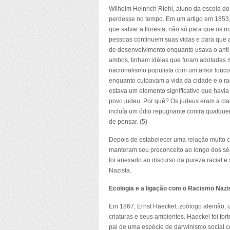
Wilhelm Heinrich Riehl, aluno da escola do
perdesse no tempo. Em um artigo em 1853, 
que salvar a floresta, não só para que os 
pessoas continuem suas vidas e para que a
de desenvolvimento enquanto usava o anti-
ambos, tinham idéias que foram adotadas 
nacionalismo populista com um amor louco 
enquanto culpavam a vida da cidade e o ra
estava um elemento significativo que havi
povo judeu. Por quê? Os judeus eram a cl
incluía um ódio repugnante contra qualque
de pensar. (5)
Depois de estabelecer uma relação muito c
manteram seu preconceito ao longo dos sécul
foi anexado ao discurso da pureza racial 
Nazista.
Ecologia e a ligação com o Racismo Nazi
Em 1867, Ernst Haeckel, zoólogo alemão, us
criaturas e seus ambientes. Haeckel foi fo
pai de uma espécie de darwinismo social 