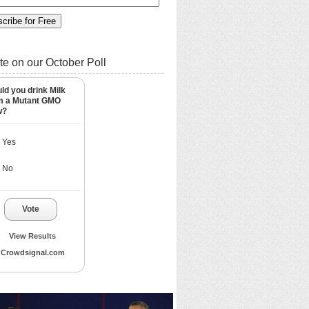
te on our October Poll
ld you drink Milk
m a Mutant GMO
w?
Yes
No
Vote
View Results
Crowdsignal.com