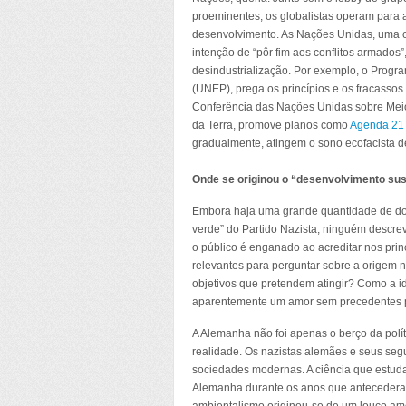
proeminentes, os globalistas operam para 
desenvolvimento. As Nações Unidas, uma c
intenção de “pôr fim aos conflitos armados
desindustrialização. Por exemplo, o Prog
(UNEP), prega os princípios e os fracasso
Conferência das Nações Unidas sobre Mei
da Terra, promove planos como
Agenda 21
gradualmente, atingem o sono ecofacista d
Onde se originou o “desenvolvimento sus
Embora haja uma grande quantidade de do
verde” do Partido Nazista, ninguém descrev
o público é enganado ao acreditar nos pri
relevantes para perguntar sobre a origem 
objetivos que pretendem atingir? Como a i
aparentemente um amor sem precedentes 
A Alemanha não foi apenas o berço da polít
realidade. Os nazistas alemães e seus seg
sociedades modernas. A ciência que estuda 
Alemanha durante os anos que antecederam