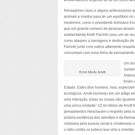
ambientalismo originou-se de um louco amo
Pensadores nazis e alguns antecessores q
animais e insetos para ter um equilíbrio 
modernos, como o presidente boliviano Evo
que um grande número de pessoas devem mor
ambientalista Keith Farnish usou um de seu
como ataques a barragens e destruição de c
Farnish junto com outros altamente respei
concordam com essa linha de pensamento
Um dos
Juntam
Ernst Moritz Arndt
Ambos 
foram 
Estado. Estes dois homens, mas, especialm
ecológicos. Arndt escreveu em um artigo 
uma interação, todas as coisas são igualme
uma única unidade” (2) As idéias de Arndt
pensamentos mesclavam o respeito pela na
própria existência dos alemães e da Alema
chamava pela pureza racial e condenava ou
o ódio contra os judeus que viria a orient