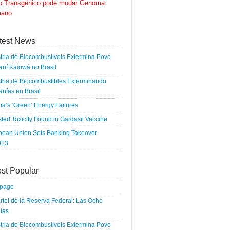
go Transgénico pode mudar Genoma
ano
test News
tria de Biocombustíveis Extermina Povo
ní Kaiowá no Brasil
tria de Biocombustibles Exterminando
níes en Brasil
a’s ‘Green’ Energy Failures
ted Toxicity Found in Gardasil Vaccine
pean Union Sets Banking Takeover
013
st Popular
tpage
rtel de la Reserva Federal: Las Ocho
ias
tria de Biocombustíveis Extermina Povo