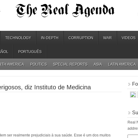
.
TECHNOLOGY
IN-DEPTH
CORRUPTION
WAR
VIDEOS
AÑOL
PORTUGUÊS
RTH AMERICA
POLITICS
SPECIAL REPORTS
ASIA
LATIN AMERICA
Fo
rigosos, diz Instituto de Medicina
Su
Real N
addres
dem ser realmente prejudiciais à sua saúde. Esse é um dos muitos