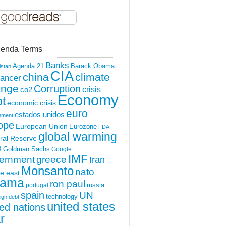
enda Terms
Banks
Agenda 21
Barack Obama
istan
CIA
china
climate
ancer
ange
Corruption
crisis
co2
Economy
t
economic crisis
euro
estados unidos
nment
ope
European Union
Eurozone
FDA
global warming
ral Reserve
O
Goldman Sachs
Google
IMF
ernment
greece
Iran
Monsanto
nato
e east
ama
ron paul
portugal
russia
spain
UN
technology
ign debt
united states
ted nations
r