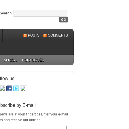
Search:
POSTS
COMMENTS
AFRICA
PORTUGUÊS
llow us
bscribe by E-mail
ews are at your fingertips.Enter your e-mail
s and receive our articles.