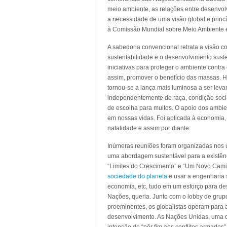
meio ambiente, as relações entre desenvol
a necessidade de uma visão global e princ
à Comissão Mundial sobre Meio Ambiente 
A sabedoria convencional retrata a visão co
sustentabilidade e o desenvolvimento suste
iniciativas para proteger o ambiente contr
assim, promover o benefício das massas. H
tornou-se a lança mais luminosa a ser lev
independentemente de raça, condição social
de escolha para muitos. O apoio dos ambie
em nossas vidas. Foi aplicada à economia, 
natalidade e assim por diante.
Inúmeras reuniões foram organizadas nos 
uma abordagem sustentável para a existê
“Limites do Crescimento” e “Um Novo Cami
sociedade do planeta
e usar a engenharia s
economia, etc, tudo em um esforço para desi
Nações, queria. Junto com o lobby de gru
proeminentes, os globalistas operam para 
desenvolvimento. As Nações Unidas, uma c