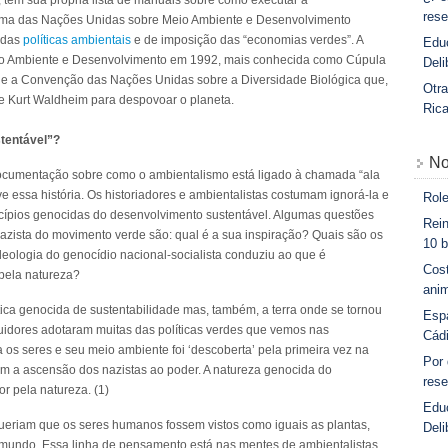
”, tem sua própria lista de manuais sobre como executar a
rese
rama das Nações Unidas sobre Meio Ambiente e Desenvolvimento
s das
políticas ambientais
e de imposição das “economias verdes”. A
Educ
o Ambiente e Desenvolvimento em 1992, mais conhecida como Cúpula
Deli
e a Convenção das Nações Unidas sobre a Diversidade Biológica que,
Otra
e Kurt Waldheim para despovoar o planeta.
Ric
tentável”?
No
cumentação sobre como o ambientalismo está ligado à chamada “ala
e essa história. Os historiadores e ambientalistas costumam ignorá-la e
Role
ncípios genocidas do desenvolvimento sustentável. Algumas questões
Rein
nazista do movimento verde são: qual é a sua inspiração? Quais são os
10 b
deologia do genocídio nacional-socialista conduziu ao que é
Cost
pela natureza?
anim
ica genocida de sustentabilidade mas, também, a terra onde se tornou
Esp
uidores adotaram muitas das políticas verdes que vemos nas
Cád
os seres e seu meio ambiente foi ‘descoberta’ pela primeira vez na
Por
 a ascensão dos nazistas ao poder. A natureza genocida do
rese
r pela natureza. (1)
Edu
ueriam que os seres humanos fossem vistos como iguais as plantas,
Deli
no mundo. Essa linha de pensamento está nas mentes de ambientalistas