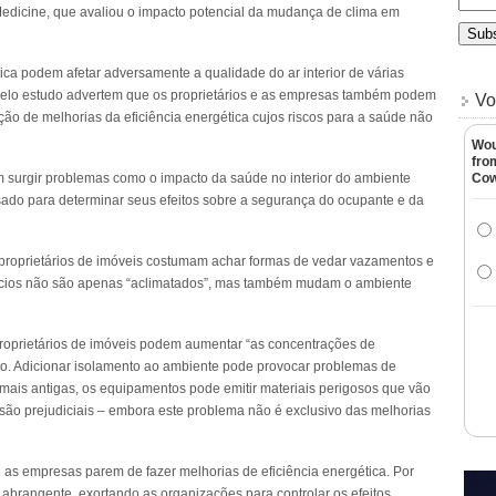
f Medicine, que avaliou o impacto potencial da mudança de clima em
ica podem afetar adversamente a qualidade do ar interior de várias
​​pelo estudo advertem que os proprietários e as empresas também podem
Vo
ão de melhorias da eficiência energética cujos riscos para a saúde não
Wou
fro
surgir problemas como o impacto da saúde no interior do ambiente
Co
sado para determinar seus efeitos sobre a segurança do ocupante e da
 proprietários de imóveis costumam achar formas de vedar vazamentos e
fícios não são apenas “aclimatados”, mas também mudam o ambiente
 proprietários de imóveis podem aumentar “as concentrações de
rio. Adicionar isolamento ao ambiente pode provocar problemas de
mais antigas, os equipamentos pode emitir materiais perigosos que vão
são prejudiciais – embora este problema não é exclusivo das melhorias
 e as empresas parem de fazer melhorias de eficiência energética. Por
brangente, exortando as organizações para controlar os efeitos