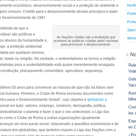
Nort
vimento econômico, desenvolvimento social e a proteção do ambiente e
ípios comuns. Crédito para o desenvolvimento desses princípios é dado
Polit
e Desenvolvimento de 1987.
Port
letivista de que a
Speci
ntável são políticas e
As Nações Unidas são a instituição que
Worl
a os abusos da humanidade e,
promove as políticas criadas pelos nazistas
para promover o despovoamento.
oje, a proteção ambiental
antada por qualquer pessoa,
No
, idade ou religião. Na verdade, o ambientalismo se tornou a religião
ntalistas para a sustentabilidade está quase inerentemente arraigada
Rule
construção, planejamento comunitário, agricultura, segurança,
Vid
Gobi
Vac
últimos 50 anos para convencer as massas de que não há futuro sem
Aust
ncia humana. Primeiro, o Clube de Roma escreveu documentos como
bill
nho para o Desenvolvimento Global”, cujo objetivo é
globalizar a
ocial em tudo: valores, emprego, comércio, demografia, política,
Cost
ndustrializar o planeta e fazer o que o seu antecessor, a Liga das
los 
pos como o Clube de Roma e outras organizações igualmente
Esp
alcançar um novo pacto social, relacionado a questões económicas e de
en 
riatura dos globalistas, que também criaram a Liga das Nações com a
¿Po