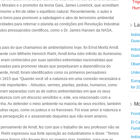
Tri
 Morales e o promotor da teoria Gaia, James Lovelock, que acreditam
Hum
rer a fim de obter o equilíbrio natural. Recentemente, o autor e
s livros para promover a sabotagem e atos de terrorismo ambiental
idades para retornar o planeta as condições pré Revolução Industrial.
La
tados pressupostos científicos, como o Dr. James Hansen da NASA,
Indús
.
Guara
 pais do que chamamos de ambientalismo hoje, foi Ernst Moritz Arndt.
Indus
ente com Wilhelm Heinrich Riehl, Arndt tinha ódio infinito do Iluminismo.
Guara
eram conhecidos por suas opiniões extremistas nacionalistas que
Obam
usadas para promover ideais que perpetuaram a dependência do
Untes
ente, Arndt, foram identificados como os primeiros pensadores
em 1815 que “Quando você vê a natureza em uma conexão necessária e
Euro
nte importantes -. Arbustos, vermes, plantas, pedras, humanos, como
for 2
 foram separadas com as de outros ambientalistas em que os seus
tureza com um discurso xenófobo e, este, era relacionado com a
Mo
nha. Ao defender o meio ambiente na maioria de seus escritos, também
tras raças, como os judeus e os franceses. Foi esse amor à natureza e
Fron
ar a perseguição e o assassinato daqueles que não eram arianos.
El Ca
 pensamento de Arndt, fez com que o trabalho de seu professor não se
Famil
Riehl expressou sua forte oposição ao industrialismo e disse: “Temos
Indús
nossos fornos não fiquem frios no inverno mas, também, para que as