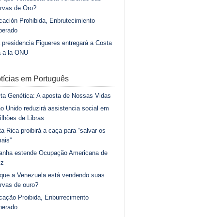
rvas de Oro?
ación Prohibida, Enbrutecimiento
berado
 presidencia Figueres entregará a Costa
a a la ONU
tícias em Português
ta Genética: A aposta de Nossas Vidas
o Unido reduzirá assistencia social em
ilhões de Libras
a Rica proibirá a caça para “salvar os
ais”
anha estende Ocupação Americana de
iz
 que a Venezuela está vendendo suas
rvas de ouro?
cação Proibida, Enburrecimento
berado