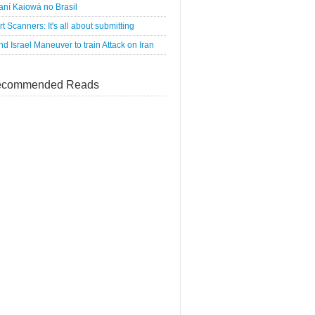
ní Kaiowá no Brasil
rt Scanners: It's all about submitting
d Israel Maneuver to train Attack on Iran
commended Reads