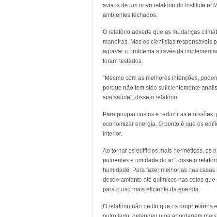
avisos de um novo relatório do Institute o
ambientes fechados.
O relatório adverte que as mudanças climát
maneiras. Mas os cientistas responsáveis 
agravar o problema através da implementaç
foram testados.
“Mesmo com as melhores intenções, podem 
porque não tem sido suficientemente anali
sua saúde”, disse o relatório.
Para poupar custos e reduzir as emissões,
economizar energia. O ponto é que os edi
interior.
Ao tornar os edifícios mais herméticos, os
poluentes e umidade do ar”, disse o relató
humidade. Para fazer melhorias nas casas 
desde amianto até químicos nas colas que 
para o uso mais eficiente da energia.
O relatório não pediu que os proprietários
outro lado, defendeu uma abordagem mais a