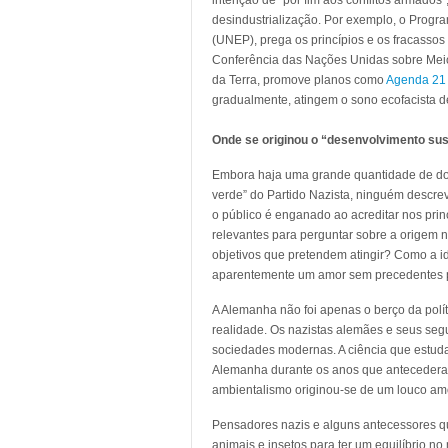
intenção de “pôr fim aos conflitos armados
desindustrialização. Por exemplo, o Prog
(UNEP), prega os princípios e os fracasso
Conferência das Nações Unidas sobre Mei
da Terra, promove planos como
Agenda 21
gradualmente, atingem o sono ecofacista d
Onde se originou o “desenvolvimento sus
Embora haja uma grande quantidade de do
verde” do Partido Nazista, ninguém descrev
o público é enganado ao acreditar nos pri
relevantes para perguntar sobre a origem 
objetivos que pretendem atingir? Como a i
aparentemente um amor sem precedentes 
A Alemanha não foi apenas o berço da polít
realidade. Os nazistas alemães e seus seg
sociedades modernas. A ciência que estuda 
Alemanha durante os anos que antecederam
ambientalismo originou-se de um louco amo
Pensadores nazis e alguns antecessores q
animais e insetos para ter um equilíbrio 