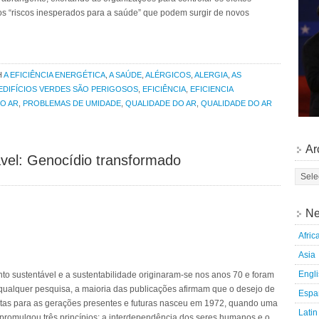
 os “riscos inesperados para a saúde” que podem surgir de novos
H
A EFICIÊNCIA ENERGÉTICA
,
A SAÚDE
,
ALÉRGICOS
,
ALERGIA
,
AS
EDIFÍCIOS VERDES SÃO PERIGOSOS
,
EFICIÊNCIA
,
EFICIENCIA
O AR
,
PROBLEMAS DE UMIDADE
,
QUALIDADE DO AR
,
QUALIDADE DO AR
Ar
vel: Genocídio transformado
Ne
Afric
Asia
Engl
o sustentável e a sustentabilidade originaram-se nos anos 70 e foram
qualquer pesquisa, a maioria das publicações afirmam que o desejo de
Espa
ntas para as gerações presentes e futuras nasceu em 1972, quando uma
Latin
romulgou três princípios: a interdependência dos seres humanos e o