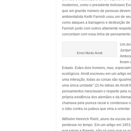
modernos, como o presidente boliviano Evo
que um grande número de pessoas devem mor
ambientalista Keith Farnish usou um de seu
como ataques a barragens e destruição de c
Farnish junto com outros altamente respei
concordam com essa linha de pensamento
Um dos
Juntam
Ernst Moritz Arndt
Ambos 
foram 
Estado. Estes dois homens, mas, especialm
ecológicos. Arndt escreveu em um artigo 
uma interação, todas as coisas são igualme
uma única unidade” (2) As idéias de Arndt
pensamentos mesclavam o respeito pela na
própria existência dos alemães e da Alema
chamava pela pureza racial e condenava ou
o ódio contra os judeus que viria a orient
Wilhelm Heinrich Riehl, aluno da escola do
perdesse no tempo. Em um artigo em 1853, 
que salvar a floresta, não só para que os 