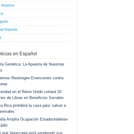
h America
ics
uguês
al Reports
d
ticias en Español
ta Genética: La Apuesta de Nuestras
as
ernos Restringen Exenciones contra
unas
eridad en el Reino Unido cortará 10
ones de Libras en Beneficios Sociales
a Rica prohibirá la caza para ‘salvar a
animales ‘
aña Amplía Ocupación Estadounidense
Cádiz
r qué Venezuela está vendiendo sus