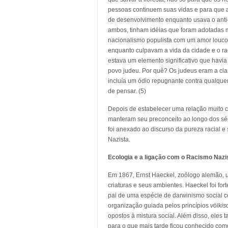
pessoas continuem suas vidas e para que a
de desenvolvimento enquanto usava o anti-
ambos, tinham idéias que foram adotadas 
nacionalismo populista com um amor louco 
enquanto culpavam a vida da cidade e o ra
estava um elemento significativo que havi
povo judeu. Por quê? Os judeus eram a cl
incluía um ódio repugnante contra qualque
de pensar. (5)
Depois de estabelecer uma relação muito c
manteram seu preconceito ao longo dos sécul
foi anexado ao discurso da pureza racial 
Nazista.
Ecologia e a ligação com o Racismo Nazi
Em 1867, Ernst Haeckel, zoólogo alemão, us
criaturas e seus ambientes. Haeckel foi fo
pai de uma espécie de darwinismo social 
organização guiada pelos princípios
völkis
opostos à mistura social. Além disso, el
para o que mais tarde ficou conhecido com