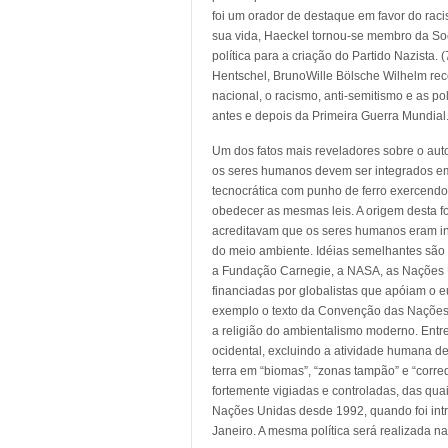
foi um orador de destaque em favor do raci
sua vida, Haeckel tornou-se membro da So
política para a criação do Partido Nazista.
Hentschel, BrunoWille Bölsche Wilhelm rec
nacional, o racismo, anti-semitismo e as p
antes e depois da Primeira Guerra Mundial
Um dos fatos mais reveladores sobre o auto
os seres humanos devem ser integrados em 
tecnocrática com punho de ferro exercendo 
obedecer as mesmas leis. A origem desta f
acreditavam que os seres humanos eram ins
do meio ambiente. Idéias semelhantes são
a Fundação Carnegie, a NASA, as Nações 
financiadas por globalistas que apóiam o
exemplo o texto da Convenção das Nações 
a religião do ambientalismo moderno. Entre
ocidental, excluindo a atividade humana de 
terra em “biomas”, “zonas tampão” e “corr
fortemente vigiadas e controladas, das qua
Nações Unidas desde 1992, quando foi intr
Janeiro. A mesma política será realizada na