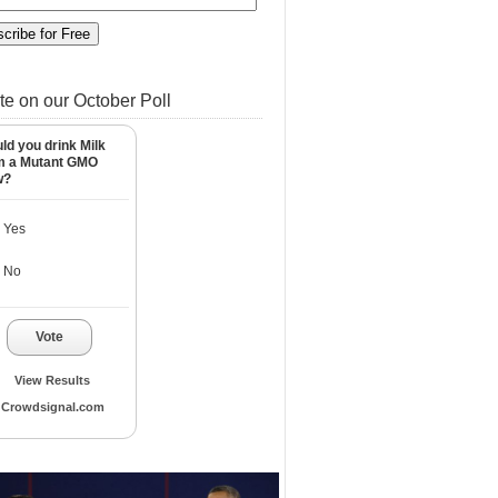
te on our October Poll
ld you drink Milk
m a Mutant GMO
w?
Yes
No
Vote
View Results
Crowdsignal.com