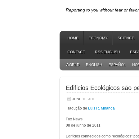
Reporting to you without fear or favor
HOME
ECONOMY
SCIENCE
CONTACT
RSS ENGLISH
ESP
WORLD
ENGLISH
ESPAÑOL
NO
Edificios Ecológicos são pe
JUNE 11, 2011
Tradução de
Luis R. Miranda
Fox News
08 de junho de 2011
Edifícios conhecidos como “ecológicos” po