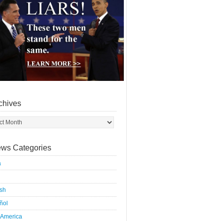
chives
ws Categories
a
ish
ñol
 America