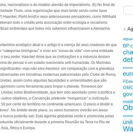
smo, nacionalismo e do modelo alemão de imperialismo. (6) No final de
ciedade Thule, uma organização que mais tarde serviu como base
 (7) Haeckel, Riehl Arndt e seus antecessores pensadores, como Willibald
eberam todo o crédito pela associação entre ecologia e socialismo
Ag
olíticas ambientais que todos nós sabemos influenciaram a Alemanha
.
afghan
c
ritarismo ecológico atual e o antigo é a crença de seus criadores de que
BP
ch
“categorias biológicas” e viver em “zonas de vida” com uma entidade
o seu poder. Haeckel disse que as civilizações e a natureza deviam
deb
orma de pensar é um estado reacionário anti-humanista. Os Monistas
enviro
ignificantes -
mas não eles mesmos
- em comparação com a grandeza
eur
 observadas em iniciativas modernas patrocinadas pelo Clube de Roma,
Unidas, assim como algumas faculdades e universidades que são
FEde
 eugenismo como ferramenta para limpar o planeta. Tomemos por
GM
Unidas sobre Biodiversidade, que tem sido apontado como a política e
gov
 outros objetivos, a Convenção pretende “reorganizar” a civilização
middl
50 por cento do território no continente americano. O plano é dividir a
Ob
edores”. No âmbito deste plano, os seres humanos viverão em áreas
sovere
is nunca poderão sair. Esta agenda globalista verde é promovida pelas
uni
oduzida oficialmente durante a primeira Reunião da Terra no Rio de
Wa
 Ásia, África e Europa.