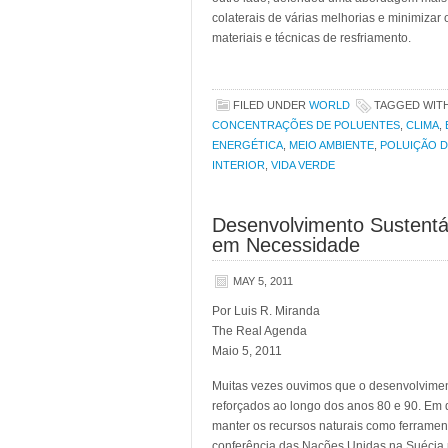
colaterais de várias melhorias e minimizar
materiais e técnicas de resfriamento.
FILED UNDER
WORLD
TAGGED WIT
CONCENTRAÇÕES DE POLUENTES
,
CLIMA
,
ENERGÉTICA
,
MEIO AMBIENTE
,
POLUIÇÃO D
INTERIOR
,
VIDA VERDE
Desenvolvimento Sustentá
em Necessidade
MAY 5, 2011
Por Luis R. Miranda
The Real Agenda
Maio 5, 2011
Muitas vezes ouvimos que o desenvolviment
reforçados ao longo dos anos 80 e 90. Em 
manter os recursos naturais como ferrame
conferência das Nações Unidas na Suécia p