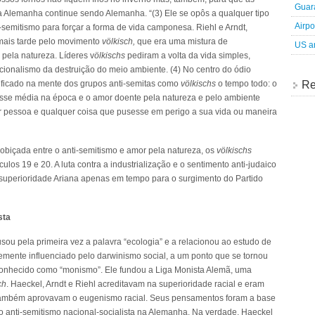
Guara
 Alemanha continue sendo Alemanha. “(3) Ele se opôs a qualquer tipo
Airpo
semitismo para forçar a forma de vida camponesa. Riehl e Arndt,
mais tarde pelo movimento
völkisch,
que era uma mistura de
US an
pela natureza. Líderes v
ölkischs
pediram a volta da vida simples,
cionalismo da destruição do meio ambiente. (4) No centro do ódio
Re
a ficado na mente dos grupos anti-semitas como
völkischs
o tempo todo: o
asse média na época e o amor doente pela natureza e pelo ambiente
r pessoa e qualquer coisa que pusesse em perigo a sua vida ou maneira
obiçada entre o anti-semitismo e amor pela natureza, os
völkischs
os 19 e 20. A luta contra a industrialização e o sentimento anti-judaico
e superioridade Ariana apenas em tempo para o surgimento do Partido
sta
ou pela primeira vez a palavra “ecologia” e a relacionou ao estudo de
rtemente influenciado pelo darwinismo social, a um ponto que se tornou
conhecido como “monismo”. Ele fundou a Liga Monista Alemã, uma
ch
. Haeckel, Arndt e Riehl acreditavam na superioridade racial e eram
es também aprovavam o eugenismo racial. Seus pensamentos foram a base
o anti-semitismo nacional-socialista na Alemanha. Na verdade, Haeckel