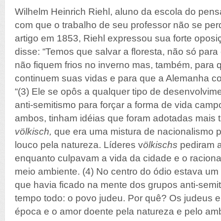
Wilhelm Heinrich Riehl, aluno da escola do pens
com que o trabalho de seu professor não se p
artigo em 1853, Riehl expressou sua forte oposiç
disse: “Temos que salvar a floresta, não só par
não fiquem frios no inverno mas, também, para
continuem suas vidas e para que a Alemanha c
“(3) Ele se opôs a qualquer tipo de desenvolvi
anti-semitismo para forçar a forma de vida campo
ambos, tinham idéias que foram adotadas mais 
völkisch,
que era uma mistura de nacionalismo 
louco pela natureza. Líderes v
ölkischs
pediram a 
enquanto culpavam a vida da cidade e o raciona
meio ambiente. (4) No centro do ódio estava um 
que havia ficado na mente dos grupos anti-sem
tempo todo: o povo judeu. Por quê? Os judeus 
época e o amor doente pela natureza e pelo amb