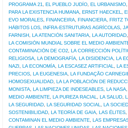
PROGRAMA 21
,
EL PUEBLO JUDÍO
,
EL URBANISMO
PARA LA EXISTENCIA HUMANA
,
ERNST HAECKEL
,
E
EVO MORALES
,
FINANCEIRA
,
FINANCIERA
,
FRITZ 
HÁBITOS LOS
,
INFRA-ESTRUTURAS AGRÍCOLAS
,
J
FARNISH
,
LA ATENCIÓN SANITARIA
,
LA AUTORIDAD
LA COMISIÓN MUNDIAL SOBRE EL MEDIO AMBIEN
CONTAMINACIÓN DE CO2
,
LA CORRECCIÓN POLÍTI
RELIGIOSA
,
LA DEMOGRAFÍA
,
LA DISIDENCIA
,
LA E
NAZI
,
LA ECONOMÍA
,
LA ESCASEZ ARTIFICIAL
,
LA 
PRECIOS
,
LA EUGENESIA
,
LA FUNDAÇÃO CARNEGI
HOMOSEXUALIDAD
,
LA LA POBLACIÓN DE REDUCC
MONISTA
,
LA LIMPIEZA DE INDESEABLES
,
LA NASA
MEDIO AMBIENTE
,
LA PUREZA RACIAL
,
LA SALUD
,
LA SEGURIDAD
,
LA SEGURIDAD SOCIAL
,
LA SOCIE
SOSTENIBILIDAD
,
LA TEORÍA DE GAIA
,
LAS ÉLITES
CONTAMINAN EL MEDIO AMBIENTE
,
LAS EMPRESAS
GUERRAS
,
LAS NACIONES UNIDAS
,
LAS NACIONES