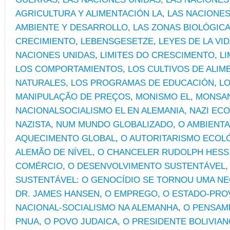
AGRICULTURA Y ALIMENTACIÓN LA
,
LAS NACIONES
AMBIENTE Y DESARROLLO
,
LAS ZONAS BIOLÓGIC
CRECIMIENTO
,
LEBENSGESETZE
,
LEYES DE LA VI
NACIONES UNIDAS
,
LIMITES DO CRESCIMENTO
,
LI
LOS COMPORTAMIENTOS
,
LOS CULTIVOS DE ALIM
NATURALES
,
LOS PROGRAMAS DE EDUCACIÓN
,
LO
MANIPULAÇÃO DE PREÇOS
,
MONISMO EL
,
MONSA
NACIONALSOCIALISMO EL EN ALEMANIA
,
NAZI EC
NAZISTA
,
NUM MUNDO GLOBALIZADO
,
O AMBIENT
AQUECIMENTO GLOBAL
,
O AUTORITARISMO ECOL
ALEMÃO DE NÍVEL
,
O CHANCELER RUDOLPH HESS
COMÉRCIO
,
O DESENVOLVIMENTO SUSTENTÁVEL
SUSTENTÁVEL: O GENOCÍDIO SE TORNOU UMA N
DR. JAMES HANSEN
,
O EMPREGO
,
O ESTADO-PRO
NACIONAL-SOCIALISMO NA ALEMANHA
,
O PENSAM
PNUA
,
O POVO JUDAICA
,
O PRESIDENTE BOLIVIA