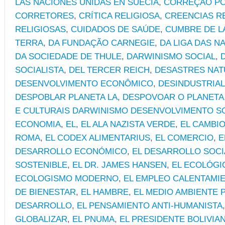
LAS NACIONES UNIDAS EN SUECIA
,
CORREÇÃO PO
CORRETORES
,
CRÍTICA RELIGIOSA
,
CREENCIAS R
RELIGIOSAS
,
CUIDADOS DE SAÚDE
,
CUMBRE DE L
TERRA
,
DA FUNDAÇÃO CARNEGIE
,
DA LIGA DAS N
DA SOCIEDADE DE THULE
,
DARWINISMO SOCIAL
,
SOCIALISTA
,
DEL TERCER REICH
,
DESASTRES NAT
DESENVOLVIMENTO ECONÔMICO
,
DESINDUSTRIAL
DESPOBLAR PLANETA LA
,
DESPOVOAR O PLANETA
E CULTURAIS DARWINISMO DESENVOLVIMENTO S
ECONOMIA
,
EL
,
EL ALA NAZISTA VERDE
,
EL CAMBIO
ROMA
,
EL CODEX ALIMENTARIUS
,
EL COMERCIO
,
E
DESARROLLO ECONÓMICO
,
EL DESARROLLO SOCI
SOSTENIBLE
,
EL DR. JAMES HANSEN
,
EL ECOLÓGI
ECOLOGISMO MODERNO
,
EL EMPLEO CALENTAMI
DE BIENESTAR
,
EL HAMBRE
,
EL MEDIO AMBIENTE 
DESARROLLO
,
EL PENSAMIENTO ANTI-HUMANISTA
GLOBALIZAR
,
EL PNUMA
,
EL PRESIDENTE BOLIVI