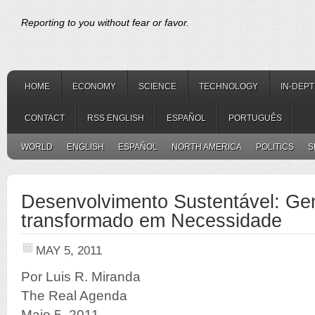
Reporting to you without fear or favor.
HOME
ECONOMY
SCIENCE
TECHNOLOGY
IN-DEP
CONTACT
RSS ENGLISH
ESPAÑOL
PORTUGUÊS
WORLD
ENGLISH
ESPAÑOL
NORTH AMERICA
POLITICS
S
Desenvolvimento Sustentável: Ge
transformado em Necessidade
MAY 5, 2011
Por Luis R. Miranda
The Real Agenda
Maio 5, 2011