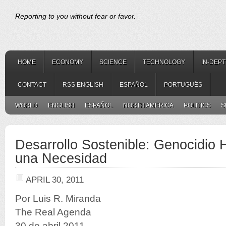
Reporting to you without fear or favor.
HOME
ECONOMY
SCIENCE
TECHNOLOGY
IN-DEP
CONTACT
RSS ENGLISH
ESPAÑOL
PORTUGUÊS
WORLD
ENGLISH
ESPAÑOL
NORTH AMERICA
POLITICS
S
Desarrollo Sostenible: Genocidio
una Necesidad
APRIL 30, 2011
Por Luis R. Miranda
The Real Agenda
30 de abril 2011