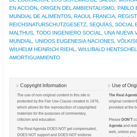
EN ACCIÓN
,
ORIGEN DEL AMBIENTALISMO
,
PABLO 
MUNDIAL DE ALIMENTOS
,
RAOUL FRANCIA
,
REGIS
REICHSNATURSCHUTZGESETZ
,
SEQUÍAS
,
SOCIAL 
MALTHUS
,
TODO INGENIERO SOCIAL
,
UNA NUEVA 
MUNDIAL
,
UNIDOS EUGENESIA NACIONES
,
VÖLKIS
WILHELM HEINRICH RIEHL
,
WILLIBALD HENTSCHEL
AMORTIGUAMIENTO
Copyright Information
Use of Orig
The use of non-original content in this site is
The Real Agend
protected by the Fair Use Clause created in 1976,
original content
which allows for the reproduction of copyrighted
provided at the b
materials for the purposes of commentary,
criticism and education.
Please
DON'T
co
Agenda
and redis
The Real Agenda DOES NOT get compensated,
web, unless you 
DOES NOT support and DOES NOT endorse