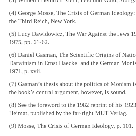
(3)
Wilhelm Heinrich Riehl, Feld und Wald, Stuttgar
(4)
George Mosse, The Crisis of German Ideology: I
the Third Reich, New York.
(5)
Lucy Dawidowicz, The War Against the Jews 1
1975, pp. 61-62.
(6) Daniel Gasman, The Scientific Origins of Natio
Darwinism in Ernst Haeckel and the German Monis
1971, p. xvii.
(7) Gasman’s thesis about the politics of Monism i
the book’s central argument, however, is sound.
(8)
See the foreword to the 1982 reprint of his 19
Heimat, published by the far-right MUT Verlag.
(9) Mosse, The Crisis of German Ideology, p. 101.