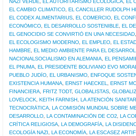
NAZI VERDE
,
EL AUTORITARISMO ECOLÓGICA
,
EL 
EL CAMBIO CLIMATICO
,
EL CANCILLER RUDOLPH H
EL CODEX ALIMENTARIUS
,
EL COMERCIO
,
EL CONF
ECONÓMICO
,
EL DESARROLLO SOSTENIBLE
,
EL D
EL GENOCIDIO SE CONVIRTIÓ EN UNA NECESIDAD
EL ECOLOGISMO MODERNO
,
EL EMPLEO
,
EL ESTA
HAMBRE
,
EL MEDIO AMBIENTE PARA EL DESARRO
NACIONALSOCIALISMO EN ALEMANIA
,
EL PENSAMI
EL PNUMA
,
EL PRESIDENTE BOLIVIANO EVO MORA
PUEBLO JUDÍO
,
EL URBANISMO
,
ENFOQUE SOSTEN
EXISTENCIA HUMANA
,
ERNST HAECKEL
,
ERNST MO
FINANCIERA
,
FRITZ TODT
,
GLOBALISTAS
,
GLOBALIZ
LOVELOCK
,
KEITH FARNISH
,
LA ATENCIÓN SANITAR
TECNOCRÁTICA
,
LA COMISIÓN MUNDIAL SOBRE ME
DESARROLLO
,
LA CONTAMINACIÓN DE CO2
,
LA CO
CRÍTICA RELIGIOSA
,
LA DEMOGRAFÍA
,
LA DISIDEN
ECOLOGÍA NAZI
,
LA ECONOMÍA
,
LA ESCASEZ ARTIF