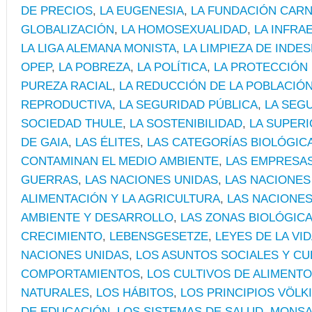
DE PRECIOS
,
LA EUGENESIA
,
LA FUNDACIÓN CAR
GLOBALIZACIÓN
,
LA HOMOSEXUALIDAD
,
LA INFRA
LA LIGA ALEMANA MONISTA
,
LA LIMPIEZA DE INDE
OPEP
,
LA POBREZA
,
LA POLÍTICA
,
LA PROTECCIÓN 
PUREZA RACIAL
,
LA REDUCCIÓN DE LA POBLACIÓ
REPRODUCTIVA
,
LA SEGURIDAD PÚBLICA
,
LA SEG
SOCIEDAD THULE
,
LA SOSTENIBILIDAD
,
LA SUPERI
DE GAIA
,
LAS ÉLITES
,
LAS CATEGORÍAS BIOLÓGIC
CONTAMINAN EL MEDIO AMBIENTE
,
LAS EMPRESAS
GUERRAS
,
LAS NACIONES UNIDAS
,
LAS NACIONES
ALIMENTACIÓN Y LA AGRICULTURA
,
LAS NACIONES
AMBIENTE Y DESARROLLO
,
LAS ZONAS BIOLÓGIC
CRECIMIENTO
,
LEBENSGESETZE
,
LEYES DE LA VI
NACIONES UNIDAS
,
LOS ASUNTOS SOCIALES Y C
COMPORTAMIENTOS
,
LOS CULTIVOS DE ALIMENT
NATURALES
,
LOS HÁBITOS
,
LOS PRINCIPIOS VÖLK
DE EDUCACIÓN
,
LOS SISTEMAS DE SALUD
,
MONSA