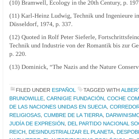
(10)
Bramwell, Ecology in the 20th Century, p. 197
(11) Karl-Heinz Ludwig, Technik und Ingenieure im
Düsseldorf, 1974, p. 337.
(12)
Quoted in Rolf Peter Sieferle, Fortschrittsfei
Technik und Industrie von der Romantik bis zur G
p. 220.
(13) Dominick, “The Nazis and the Nature Conservat
FILED UNDER
ESPAÑOL
TAGGED WITH
ALBER
BRUNOWILLE
,
CARNIGIE FUNDACIÓN
,
COCHE COM
DE LAS NACIONES UNIDAS EN SUECIA
,
CORREDO
RELIGIOSAS
,
CUMBRE DE LA TIERRA
,
DARWINISMO
JUDÍA DE EXPRESIÓN
,
DEL PARTIDO NACIONAL SO
REICH
,
DESINDUSTRIALIZAR EL PLANETA
,
DESPOBL