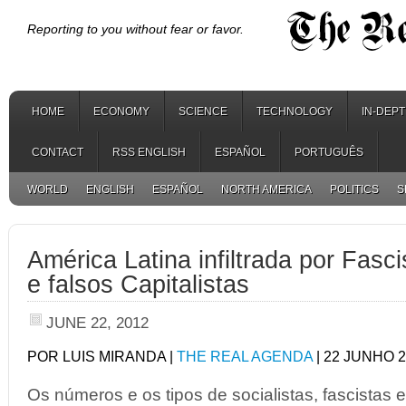
Reporting to you without fear or favor.
HOME
ECONOMY
SCIENCE
TECHNOLOGY
IN-DEP
CONTACT
RSS ENGLISH
ESPAÑOL
PORTUGUÊS
WORLD
ENGLISH
ESPAÑOL
NORTH AMERICA
POLITICS
S
América Latina infiltrada por Fasci
e falsos Capitalistas
JUNE 22, 2012
POR LUIS MIRANDA |
THE REAL AGENDA
| 22 JUNHO 
Os números e os tipos de socialistas, fascistas e 