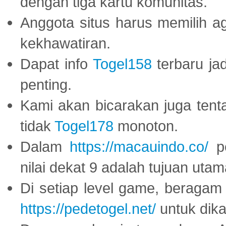
dengan tiga kartu komunitas.
Anggota situs harus memilih a
kekhawatiran.
Dapat info
Togel158
terbaru ja
penting.
Kami akan bicarakan juga tent
tidak
Togel178
monoton.
Dalam
https://macauindo.co/
pe
nilai dekat 9 adalah tujuan utam
Di setiap level game, beragam
https://pedetogel.net/
untuk dika