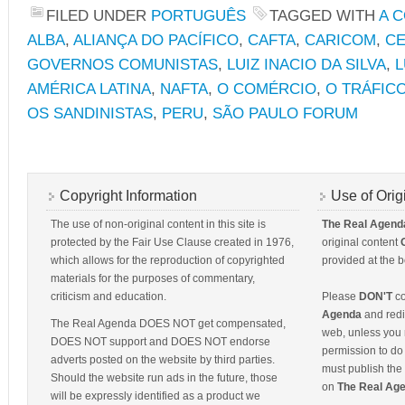
FILED UNDER
PORTUGUÊS
TAGGED WITH
A 
ALBA
,
ALIANÇA DO PACÍFICO
,
CAFTA
,
CARICOM
,
CE
GOVERNOS COMUNISTAS
,
LUIZ INACIO DA SILVA
,
L
AMÉRICA LATINA
,
NAFTA
,
O COMÉRCIO
,
O TRÁFIC
OS SANDINISTAS
,
PERU
,
SÃO PAULO FORUM
Copyright Information
Use of Orig
The use of non-original content in this site is
The Real Agend
protected by the Fair Use Clause created in 1976,
original content
which allows for the reproduction of copyrighted
provided at the b
materials for the purposes of commentary,
criticism and education.
Please
DON'T
co
Agenda
and redis
The Real Agenda DOES NOT get compensated,
web, unless you 
DOES NOT support and DOES NOT endorse
permission to do 
adverts posted on the website by third parties.
must publish the 
Should the website run ads in the future, those
on
The Real Ag
will be expressly identified as a product we