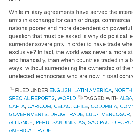
While military agreements have served the interes
arms in exchange for cash or drugs, commercia
nations poorer and more dependent on powerful 
question that must be asked is why do political l
surrender sovereignty in order to have trade whe
exclusive? In fact, the world was never a more s
and financially, than when countries traded in a bi
ways, without surrendering the ownership of thei
unelected technocrats who are now in total contro
FILED UNDER
ENGLISH
,
LATIN AMERICA
,
NORTH
SPECIAL REPORTS
,
WORLD
TAGGED WITH
ALBA
CAFTA
,
CARICOM
,
CELAC
,
CHILE
,
COLOMBIA
,
COM
GOVERNMENTS
,
DRUG TRADE
,
LULA
,
MERCOSUR
,
ALLIANCE
,
PERU
,
SANDINISTAS
,
SÃO PAULO FORU
AMERICA
,
TRADE