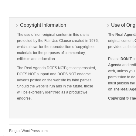
Copyright Information
Use of Orig
The use of non-original content in this site is
The Real Agend
protected by the Fair Use Clause created in 1976,
original content
which allows for the reproduction of copyrighted
provided at the b
materials for the purposes of commentary,
criticism and education.
Please
DON'T
co
Agenda
and redis
The Real Agenda DOES NOT get compensated,
web, unless you 
DOES NOT support and DOES NOT endorse
permission to do 
adverts posted on the website by third parties.
must publish the 
Should the website run ads in the future, those
on
The Real Ag
will be expressly identified as a product we
endorse.
Copyright © Th
Blog at WordPress.com.