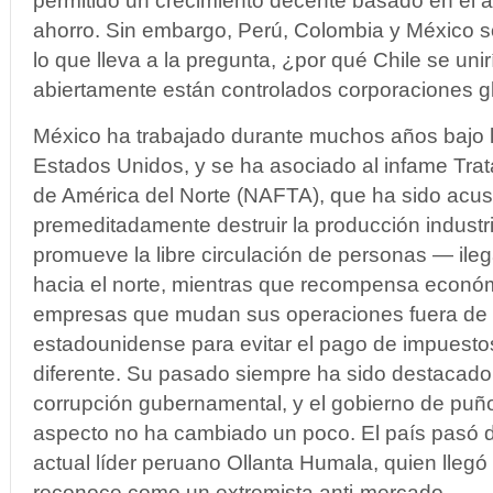
permitido un crecimiento decente basado en el ap
ahorro. Sin embargo, Perú, Colombia y México so
lo que lleva a la pregunta, ¿por qué Chile se un
abiertamente están controlados corporaciones g
México ha trabajado durante muchos años bajo l
Estados Unidos, y se ha asociado al infame Tra
de América del Norte (NAFTA), que ha sido acu
premeditadamente destruir la producción industr
promueve la libre circulación de personas — ileg
hacia el norte, mientras que recompensa econó
empresas que mudan sus operaciones fuera de te
estadounidense para evitar el pago de impuestos
diferente. Su pasado siempre ha sido destacado 
corrupción gubernamental, y el gobierno de puño 
aspecto no ha cambiado un poco. El país pasó de
actual líder peruano Ollanta Humala, quien llegó
reconoce como un extremista anti-mercado.