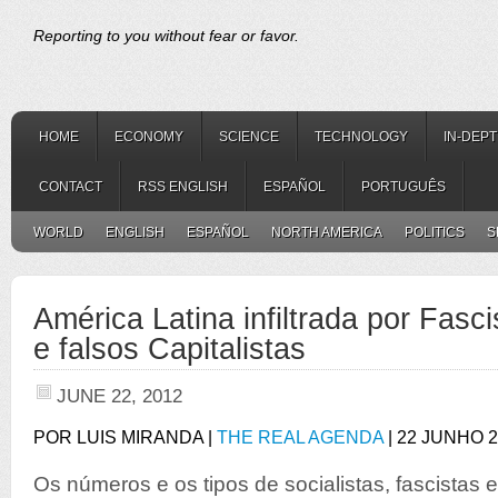
Reporting to you without fear or favor.
HOME
ECONOMY
SCIENCE
TECHNOLOGY
IN-DEP
CONTACT
RSS ENGLISH
ESPAÑOL
PORTUGUÊS
WORLD
ENGLISH
ESPAÑOL
NORTH AMERICA
POLITICS
S
América Latina infiltrada por Fasci
e falsos Capitalistas
JUNE 22, 2012
POR LUIS MIRANDA |
THE REAL AGENDA
| 22 JUNHO 
Os números e os tipos de socialistas, fascistas e 