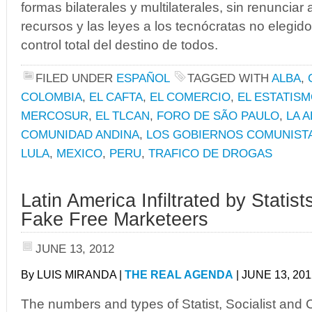
formas bilaterales y multilaterales, sin renunciar
recursos y las leyes a los tecnócratas no elegi
control total del destino de todos.
FILED UNDER
ESPAÑOL
TAGGED WITH
ALBA
,
COLOMBIA
,
EL CAFTA
,
EL COMERCIO
,
EL ESTATISM
MERCOSUR
,
EL TLCAN
,
FORO DE SÃO PAULO
,
LA A
COMUNIDAD ANDINA
,
LOS GOBIERNOS COMUNIST
LULA
,
MEXICO
,
PERU
,
TRAFICO DE DROGAS
Latin America Infiltrated by Statist
Fake Free Marketeers
JUNE 13, 2012
By LUIS MIRANDA |
THE REAL AGENDA
| JUNE 13, 201
The numbers and types of Statist, Socialist and C