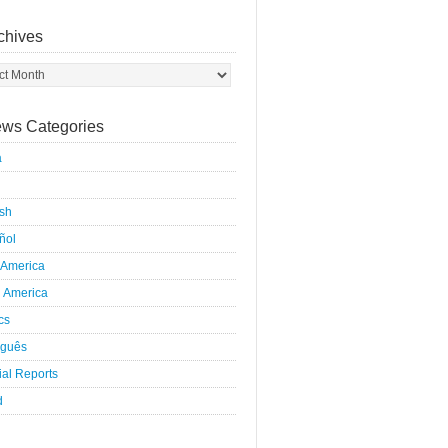
chives
ws Categories
a
ish
ñol
 America
h America
ics
uguês
al Reports
d