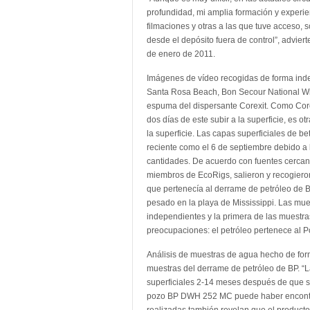
profundidad, mi amplia formación y experien
filmaciones y otras a las que tuve acceso, 
desde el depósito fuera de control”, advier
de enero de 2011.
Imágenes de vídeo recogidas de forma ind
Santa Rosa Beach, Bon Secour National Wil
espuma del dispersante Corexit. Como Corex
dos días de este subir a la superficie, es o
la superficie. Las capas superficiales de bet
reciente como el 6 de septiembre debido a 
cantidades. De acuerdo con fuentes cercana
miembros de EcoRigs, salieron y recogieron
que pertenecía al derrame de petróleo de
pesado en la playa de Mississippi. Las mue
independientes y la primera de las muestra
preocupaciones: el petróleo pertenece al 
Análisis de muestras de agua hecho de for
muestras del derrame de petróleo de BP. “
superficiales 2-14 meses después de que s
pozo BP DWH 252 MC puede haber encontrad