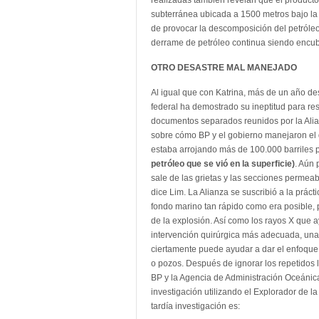
realizadas también revelan que el producto
subterránea ubicada a 1500 metros bajo la 
de provocar la descomposición del petróleo
derrame de petróleo continua siendo encub
OTRO DESASTRE MAL MANEJADO
Al igual que con Katrina, más de un año de
federal ha demostrado su ineptitud para r
documentos separados reunidos por la Alia
sobre cómo BP y el gobierno manejaron el d
estaba arrojando más de 100.000 barriles p
petróleo que se vió en la superficie)
. Aún 
sale de las grietas y las secciones permeab
dice Lim. La Alianza se suscribió a la práct
fondo marino tan rápido como era posible, 
de la explosión. Así como los rayos X que ay
intervención quirúrgica más adecuada, una
ciertamente puede ayudar a dar el enfoque 
o pozos. Después de ignorar los repetidos 
BP y la Agencia de Administración Oceáni
investigación utilizando el Explorador de
tardía investigación es: