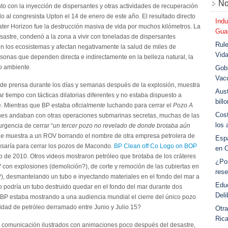
No
unto con la inyección de dispersantes y otras actividades de recuperación
o al congresista Upton el 14 de enero de este año. El resultado directo
Indu
ter Horizon fue la destrucción masiva de vida por muchos kilómetros. La
Guar
astre, condenó a la zona a vivir con toneladas de dispersantes
Rule
n los ecosistemas y afectan negativamente la salud de miles de
Vid
sonas que dependen directa e indirectamente en la belleza natural, la
io ambiente.
Gobi
Vac
 de prensa durante los días y semanas después de la explosión, muestra
Aust
 tiempo con tácticas dilatorias diferentes y no estaba dispuesto a
bill
re. Mientras que BP estaba
oficialmente
luchando para cerrar el
Pozo A
Cost
ones andaban con otras operaciones submarinas secretas, muchas de las
los 
urgencia de cerrar “
un tercer pozo no revelado de donde brotaba aún
que muestra a un ROV borrando el nombre de otra empresa petrolera de
Esp
 usaría para cerrar los pozos de Macondo.
BP Clean off Co Logo on BOP
en 
o de 2010. Otros videos mostraron petróleo que brotaba de los cráteres
¿Po
V con explosiones (demolición?), de corte y remoción de las cubiertas en
rese
?), desmantelando un tubo e inyectando materiales en el fondo del mar a
Educ
 podría un tubo destruido quedar en el fondo del mar durante dos
Deli
e BP estaba mostrando a una audiencia mundial el cierre del único pozo
tidad de petróleo derramado entre Junio y Julio 15?
Otra
Ric
 comunicación ilustrados con animaciones poco después del desastre,