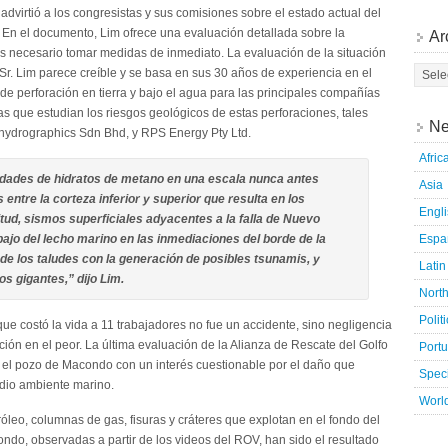
virtió a los congresistas y sus comisiones sobre el estado actual del
 En el documento, Lim ofrece una evaluación detallada sobre la
Ar
es necesario tomar medidas de inmediato. La evaluación de la situación
Sr. Lim parece creíble y se basa en sus 30 años de experiencia en el
 de perforación en tierra y bajo el agua para las principales compañías
tas que estudian los riesgos geológicos de estas perforaciones, tales
Ne
ydrographics Sdn Bhd, y RPS Energy Pty Ltd.
Afric
idades de hidratos de metano en una escala nunca antes
Asia
s entre la corteza inferior y superior que resulta en los
Engl
ud, sismos superficiales adyacentes a la falla de Nuevo
ajo del lecho marino en las inmediaciones del borde de la
Espa
de los taludes con la generación de posibles tsunamis, y
Latin
s gigantes,” dijo Lim.
Nort
Polit
 costó la vida a 11 trabajadores no fue un accidente, sino negligencia
ción en el peor. La última evaluación de la Alianza de Rescate del Golfo
Port
ó el pozo de Macondo con un interés cuestionable por el daño que
Speci
edio ambiente marino.
Worl
róleo, columnas de gas, fisuras y cráteres que explotan en el fondo del
ndo, observadas a partir de los videos del ROV, han sido el resultado