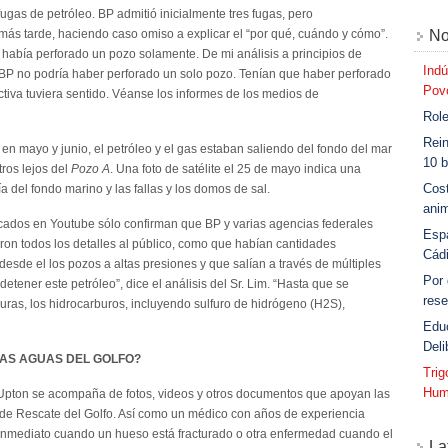
fugas de petróleo. BP admitió inicialmente tres fugas, pero
más tarde, haciendo caso omiso a explicar el “por qué, cuándo y cómo”.
No
había perforado un pozo solamente. De mi análisis a principios de
Indú
 BP no podría haber perforado un solo pozo. Tenían que haber perforado
Povo
ctiva tuviera sentido. Véanse los informes de los medios de
Role
Rein
en mayo y junio, el petróleo y el gas estaban saliendo del fondo del mar
10 b
ros lejos del
Pozo A
. Una foto de satélite el 25 de mayo indica una
Cost
a del fondo marino y las fallas y los domos de sal.
anim
ados en Youtube sólo confirman que BP y varias agencias federales
Esp
on todos los detalles al público, como que habían cantidades
Cád
esde el los pozos a altas presiones y que salían a través de múltiples
Por
detener este petróleo”, dice el análisis del Sr. Lim. “Hasta que se
rese
suras, los hidrocarburos, incluyendo sulfuro de hidrógeno (H2S),
Edu
Deli
LAS AGUAS DEL GOLFO?
Tri
Hum
Upton se acompaña de fotos, videos y otros documentos que apoyan las
de Rescate del Golfo. Así como un médico con años de experiencia
e inmediato cuando un hueso está fracturado o otra enfermedad cuando el
La