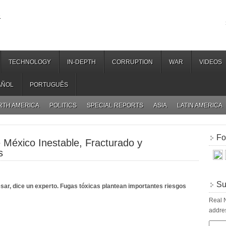
.
TECHNOLOGY
IN-DEPTH
CORRUPTION
WAR
VIDEOS
AÑOL
PORTUGUÊS
RTH AMERICA
POLITICS
SPECIAL REPORTS
ASIA
LATIN AMERICA
Fo
 México Inestable, Fracturado y
s
Su
cesar, dice un experto. Fugas tóxicas plantean importantes riesgos
Real N
addres