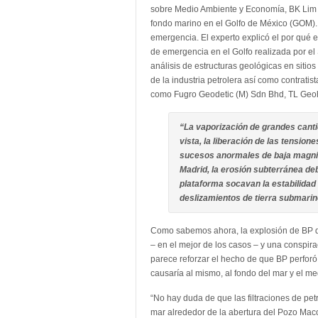
sobre Medio Ambiente y Economía, BK Lim ad
fondo marino en el Golfo de México (GOM).
emergencia. El experto explicó el por qué 
de emergencia en el Golfo realizada por el 
análisis de estructuras geológicas en sitios
de la industria petrolera así como contratis
como Fugro Geodetic (M) Sdn Bhd, TL Geoh
“La vaporización de grandes cant
vista, la liberación de las tensione
sucesos anormales de baja magnit
Madrid, la erosión subterránea deb
plataforma socavan la estabilidad 
deslizamientos de tierra submarino
Como sabemos ahora, la explosión de BP que
– en el mejor de los casos – y una conspira
parece reforzar el hecho de que BP perfor
causaría al mismo, al fondo del mar y el m
“No hay duda de que las filtraciones de pet
mar alrededor de la abertura del Pozo Maco