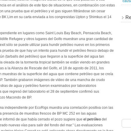
caus
cia en el análisis de este tipo de situaciones, en combinación con estas
son una prueba que el petróleo y el gas siguen filtrándose sin cesar
te BK Lim en su carta enviada a los congresistas Upton y Shimkus el 14
Re
ependiente en lugares como Saint Louis Bay Beach, Pensacola Beach,
dlife Refugee y otros lugares del Golfo muestran una gran cantidad de
it sólo se puede utilizar para hundir petróleo nuevo en los primeros
tra prueba de que hay un intento para hundir el petróleo fresco debajo de
ún (tarballs del petróleo) que llegaron a la superficie del agua tan
la oleada de la tormenta tropical también se están viendo en grandes
s a la Alianza de Rescate del Golfo, el 18 de agosto de 2011, los
 muestras de la superficie del agua que contiene petróleo que se creía
 BP. También grabaron imágenes de vídeo de una mancha de crudo
stras de agua y petróleo fueron examinados por laboratorios
s que regresó del laboratorio el 28 de septiembre confirmó sus
Pozo Macondo de BP.
ma independiente por EcoRigs muestra una correlación positiva con las
La presencia de muestras frescos de BP MC 252 en las aguas
e informó de que había cerrado el pozo sugiere que
el petróleo
del
o nuevas vías para salir del fondo del mar.” Las evaluaciones