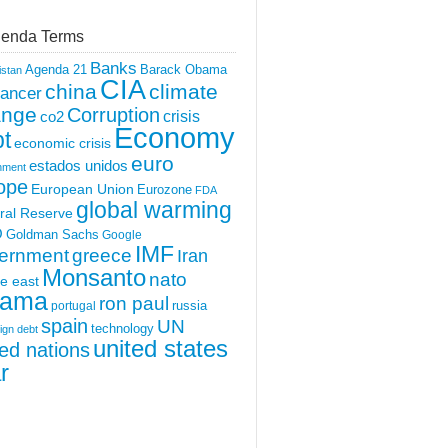
enda Terms
Banks
Agenda 21
Barack Obama
istan
CIA
china
climate
ancer
ange
Corruption
crisis
co2
Economy
t
economic crisis
euro
estados unidos
nment
ope
European Union
Eurozone
FDA
global warming
ral Reserve
O
Goldman Sachs
Google
IMF
ernment
greece
Iran
Monsanto
nato
e east
ama
ron paul
portugal
russia
spain
UN
technology
ign debt
united states
ted nations
r