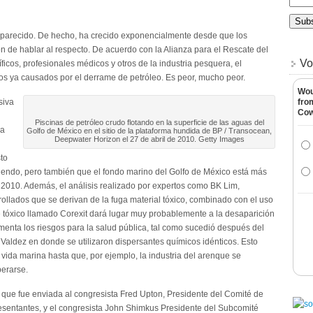
aparecido. De hecho, ha crecido exponencialmente desde que los
 de hablar al respecto. De acuerdo con la Alianza para el Rescate del
Vo
ficos, profesionales médicos y otros de la industria pesquera, el
os ya causados por el derrame de petróleo. Es peor, mucho peor.
Wou
siva
fro
Co
Piscinas de petróleo crudo flotando en la superficie de las aguas del
ma
Golfo de México en el sitio de la plataforma hundida de BP / Transocean,
Deepwater Horizon el 27 de abril de 2010. Getty Images
to
iendo, pero también que el fondo marino del Golfo de México está más
 2010. Además, el análisis realizado por expertos como BK Lim,
ollados que se derivan de la fuga material tóxico, combinado con el uso
 tóxico llamado Corexit dará lugar muy probablemente a la desaparición
enta los riesgos para la salud pública, tal como sucedió después del
aldez en donde se utilizaron dispersantes químicos idénticos. Esto
vida marina hasta que, por ejemplo, la industria del arenque se
erarse.
 que fue enviada al congresista Fred Upton, Presidente del Comité de
sentantes, y el congresista John Shimkus Presidente del Subcomité