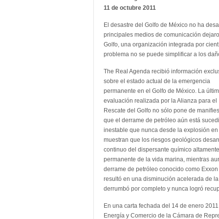
11 de octubre 2011
El desastre del Golfo de México no ha des
principales medios de comunicación dejaron
Golfo, una organización integrada por cientí
problema no se puede simplificar a los dañ
The Real Agenda recibió información exclu
sobre el estado actual de la emergencia
permanente en el Golfo de México. La últi
evaluación realizada por la Alianza para el
Rescate del Golfo no sólo pone de manifies
que el derrame de petróleo aún está suced
inestable que nunca desde la explosión en
muestran que los riesgos geológicos desarr
continuo del dispersante químico altamente
permanente de la vida marina, mientras aum
derrame de petróleo conocido como Exxon V
resultó en una disminución acelerada de la 
derrumbó por completo y nunca logró recup
En una carta fechada del 14 de enero 2011
Energía y Comercio de la Cámara de Repre