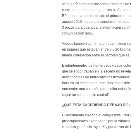
se sugerían tres ubicaciones diferentes de 
convenientemente redujo estas a sólo una 
BP había mantenido desde el principio que 
agosto 2010 llegué a la conclusión de que
3 pozos para que toda la información confli
comunicación aquí.
Videos también confirmaron que incluso ya 
en lugares que estaban entre 7 y 20 kilómet
buena correlación entre el petróleo que salí
Evidentemente, los numerosos vídeos coloc
que se encontraban en la escena no revelar
desconocidas de hidrocarburos filtrándose d
fractura en el fondo del mar. “No es posible 
encuentre una solución para sellar estas fi
seguirán saliendo sin control”.
¿QUE ESTA SUCEDIENDO DEBAJO DE 
El documento enviado al congresista Fred 
preocupaciones expresadas por la Alianza 
visualiza y análisis rayos X y puede ver d