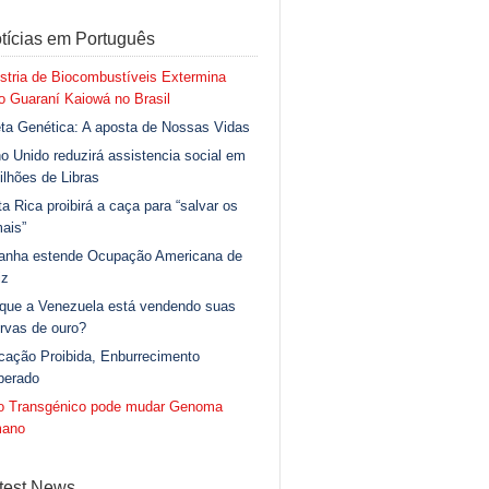
tícias em Português
stria de Biocombustíveis Extermina
 Guaraní Kaiowá no Brasil
ta Genética: A aposta de Nossas Vidas
o Unido reduzirá assistencia social em
ilhões de Libras
a Rica proibirá a caça para “salvar os
ais”
anha estende Ocupação Americana de
iz
 que a Venezuela está vendendo suas
rvas de ouro?
cação Proibida, Enburrecimento
berado
go Transgénico pode mudar Genoma
ano
test News