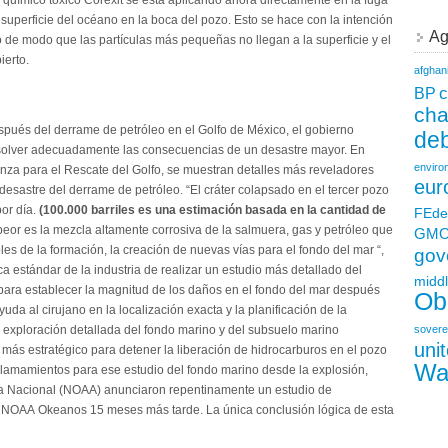
 químico tóxico Corexit se está aplicando ahora directamente en la fuga
superficie del océano en la boca del pozo. Esto se hace con la intención
Ag
 de modo que las partículas más pequeñas no llegan a la superficie y el
ierto.
afghan
c
BP
ch
spués del derrame de petróleo en el Golfo de México, el gobierno
deb
esolver adecuadamente las consecuencias de un desastre mayor. En
enviro
nza para el Rescate del Golfo, se muestran detalles más reveladores
eur
esastre del derrame de petróleo. “El cráter colapsado en el tercer pozo
or día.
(100.000 barriles es una estimación basada en la cantidad de
FEde
peor es la mezcla altamente corrosiva de la salmuera, gas y petróleo que
GM
les de la formación, la creación de nuevas vías para el fondo del mar “,
gov
ica estándar de la industria de realizar un estudio más detallado del
middl
para establecer la magnitud de los daños en el fondo del mar después
Ob
uda al cirujano en la localización exacta y la planificación de la
 exploración detallada del fondo marino y del subsuelo marino
sovere
uni
más estratégico para detener la liberación de hidrocarburos en el pozo
Wa
llamamientos para ese estudio del fondo marino desde la explosión,
ca Nacional (NOAA) anunciaron repentinamente un estudio de
 la NOAA Okeanos 15 meses más tarde. La única conclusión lógica de esta