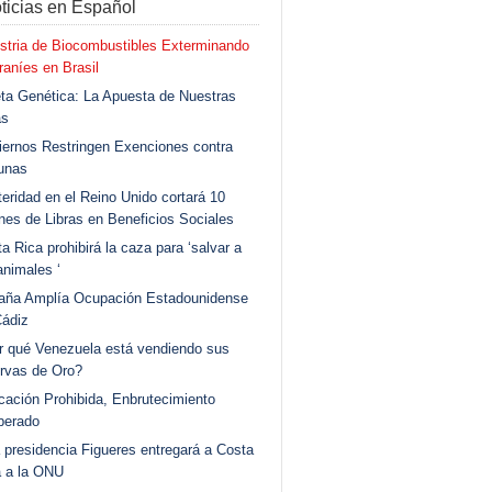
ticias en Español
stria de Biocombustibles Exterminando
aníes en Brasil
ta Genética: La Apuesta de Nuestras
as
ernos Restringen Exenciones contra
unas
eridad en el Reino Unido cortará 10
ones de Libras en Beneficios Sociales
a Rica prohibirá la caza para ‘salvar a
animales ‘
aña Amplía Ocupación Estadounidense
Cádiz
r qué Venezuela está vendiendo sus
rvas de Oro?
ación Prohibida, Enbrutecimiento
berado
 presidencia Figueres entregará a Costa
a a la ONU