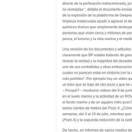
directo de la perforación indiscriminada, j
no reveladas “, detalla el documento enviad
de la explosión de la plataforma de Deepwa
limpieza inadecuada ayudó a agravar el des
químicos tóxicos que simplemente destruye
personas que viven cerca y millones de per
pesca, el turismo y la vida marina y el med
Una revisión de los documentos y artículos
claramente que BP estaba tratando de ganar
revelar la verdad y la magnitud del desast
uno de sus contratistas y otras embarcaci
cuales no parecen estar en sintonía con la 
más petróleo
“. Por ejemplo hay un video 
un tubo que se trajo de otro pozo y que se
– Porqué? – mostraron videos del 9 de juni
en el suelo marino y la actividad de un RO
el fondo marino y de un agujero (otro pozo
varios cientos de metros del
Pozo A
. ¿Cómo
semanas, del 3 al 16 de julio, mientras qu
(
Pozo A
) y la supuesta reducción de la can
De hecho, en informes de varios medios de