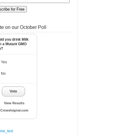
te on our October Poll
ld you drink Milk
m a Mutant GMO
w?
Yes
No
Vote
View Results
Crowdsignal.com