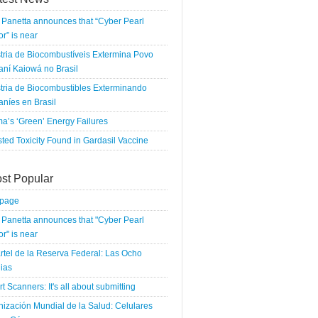
Panetta announces that “Cyber Pearl
r” is near
tria de Biocombustíveis Extermina Povo
ní Kaiowá no Brasil
tria de Biocombustibles Exterminando
níes en Brasil
a’s ‘Green’ Energy Failures
ted Toxicity Found in Gardasil Vaccine
st Popular
tpage
Panetta announces that "Cyber Pearl
r" is near
rtel de la Reserva Federal: Las Ocho
ias
rt Scanners: It's all about submitting
ización Mundial de la Salud: Celulares