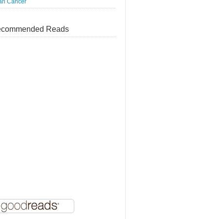
an Cáncer
commended Reads