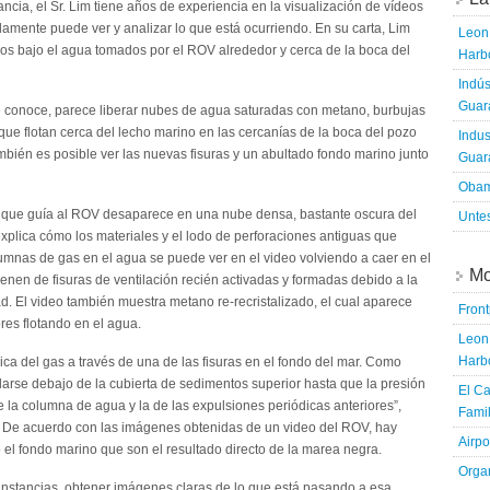
cia, el Sr. Lim tiene años de experiencia en la visualización de vídeos
idamente puede ver y analizar lo que está ocurriendo. En su carta, Lim
Leon 
eos bajo el agua tomados por el ROV alrededor y cerca de la boca del
Harbo
Indús
Guara
e conoce, parece liberar nubes de agua saturadas con metano, burbujas
que flotan cerca del lecho marino en las cercanías de la boca del pozo
Indus
mbién es posible ver las nuevas fisuras y un abultado fondo marino junto
Guara
Obam
que guía al ROV desaparece en una nube densa, bastante oscura del
Untes
explica cómo los materiales y el lodo de perforaciones antiguas que
olumnas de gas en el agua se puede ver en el video volviendo a caer en el
Mo
enen de fisuras de ventilación recién activadas y formadas debido a la
dad. El video también muestra metano re-recristalizado, el cual aparece
Fron
res flotando en el agua.
Leon 
Harbo
dica del gas a través de una de las fisuras en el fondo del mar. Como
arse debajo de la cubierta de sedimentos superior hasta que la presión
El Ca
la columna de agua y la de las expulsiones periódicas anteriores”,
Famil
a. De acuerdo con las imágenes obtenidas de un video del ROV, hay
Airpo
 el fondo marino que son el resultado directo de la marea negra.
Organ
rcunstancias, obtener imágenes claras de lo que está pasando a esa