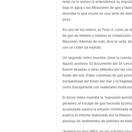
resto no lo vemos ni entendemos su importan
bajo el agua y las filtraciones de gas y ráp
describe lo que ocurre en una serie de vid
pozo.
En uno de los videos, el
Pozo A
, como se l
de gas de metano y metano re-cristalizado 
Macondo. Además de esto, dice la carta, ta
con un cráter ya explotó.
Un segundo video muestra cómo la cuerda 
líquido aceitoso. El documento del Sr. Lim 
fueron llevadas a otras altitudes por las c
fondo del mar. Estas columnas de gas provi
inestabilidad del fondo del mar y la fragili
como transparente con materiales multicolo
El tercer video muestra la “expulsión perió
géiseres, el escape de gas necesita acumul
acumulada supera la presión combinada de 
explica el informe elaborado por la Alianz
piscinas de sedimentos de petróleo en todo
“Aunque es muy difícil, en las actuales ci