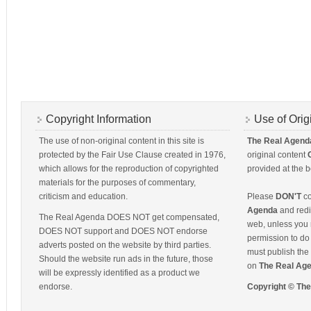
Copyright Information
Use of Orig
The use of non-original content in this site is
The Real Agend
protected by the Fair Use Clause created in 1976,
original content
which allows for the reproduction of copyrighted
provided at the b
materials for the purposes of commentary,
criticism and education.
Please
DON'T
co
Agenda
and redis
The Real Agenda DOES NOT get compensated,
web, unless you 
DOES NOT support and DOES NOT endorse
permission to do 
adverts posted on the website by third parties.
must publish the 
Should the website run ads in the future, those
on
The Real Ag
will be expressly identified as a product we
endorse.
Copyright © Th