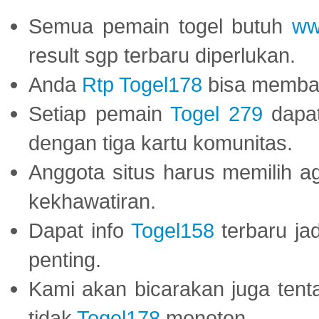
Semua pemain togel butuh
ww
result sgp terbaru diperlukan.
Anda
Rtp Togel178
bisa memba
Setiap pemain
Togel 279
dapat
dengan tiga kartu komunitas.
Anggota situs harus memilih a
kekhawatiran.
Dapat info
Togel158
terbaru ja
penting.
Kami akan bicarakan juga tent
tidak
Togel178
monoton.