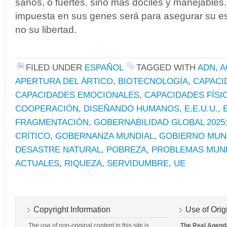
sanos, o fuertes, sino más dóciles y manejables
impuesta en sus genes será para asegurar su es
no su libertad.
FILED UNDER
ESPAÑOL
TAGGED WITH
ADN
,
A
APERTURA DEL ÁRTICO
,
BIOTECNOLOGÍA
,
CAPACI
CAPACIDADES EMOCIONALES
,
CAPACIDADES FÍSI
COOPERACIÓN
,
DISEÑANDO HUMANOS
,
E.E.U.U.
,
FRAGMENTACIÓN
,
GOBERNABILIDAD GLOBAL 2025
CRÍTICO
,
GOBERNANZA MUNDIAL
,
GOBIERNO MUN
DESASTRE NATURAL
,
POBREZA
,
PROBLEMAS MUN
ACTUALES
,
RIQUEZA
,
SERVIDUMBRE
,
UE
Copyright Information
Use of Orig
The use of non-original content in this site is
The Real Agend