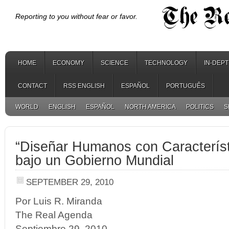
Reporting to you without fear or favor.
HOME
ECONOMY
SCIENCE
TECHNOLOGY
IN-DEP
CONTACT
RSS ENGLISH
ESPAÑOL
PORTUGUÊS
WORLD
ENGLISH
ESPAÑOL
NORTH AMERICA
POLITICS
S
“Diseñar Humanos con Característ
bajo un Gobierno Mundial
SEPTEMBER 29, 2010
Por Luis R. Miranda
The Real Agenda
Septiembre 29, 2010