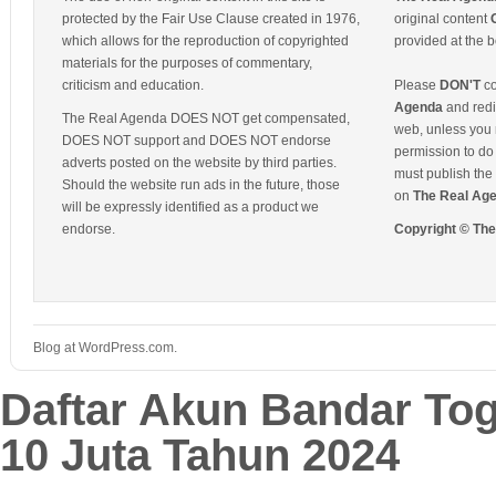
protected by the Fair Use Clause created in 1976,
original content
which allows for the reproduction of copyrighted
provided at the b
materials for the purposes of commentary,
criticism and education.
Please
DON'T
co
Agenda
and redis
The Real Agenda DOES NOT get compensated,
web, unless you 
DOES NOT support and DOES NOT endorse
permission to do 
adverts posted on the website by third parties.
must publish the 
Should the website run ads in the future, those
on
The Real Ag
will be expressly identified as a product we
endorse.
Copyright © Th
Blog at WordPress.com.
Daftar Akun Bandar To
10 Juta Tahun 2024