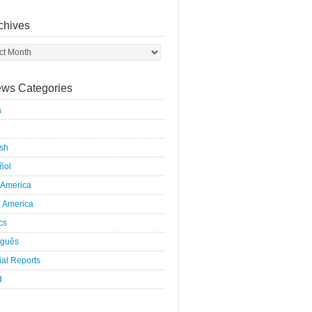
chives
ws Categories
a
ish
ñol
 America
h America
ics
uguês
al Reports
d