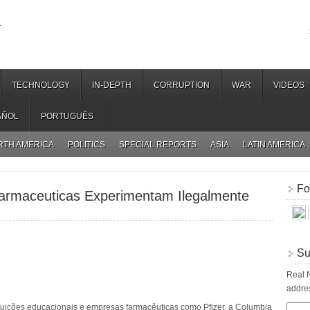
.
TECHNOLOGY
IN-DEPTH
CORRUPTION
WAR
VIDEOS
AÑOL
PORTUGUÊS
RTH AMERICA
POLITICS
SPECIAL REPORTS
ASIA
LATIN AMERICA
Fo
armaceuticas Experimentam Ilegalmente
Su
Real N
addres
ituições educacionais e empresas farmacêuticas como Pfizer, a Columbia