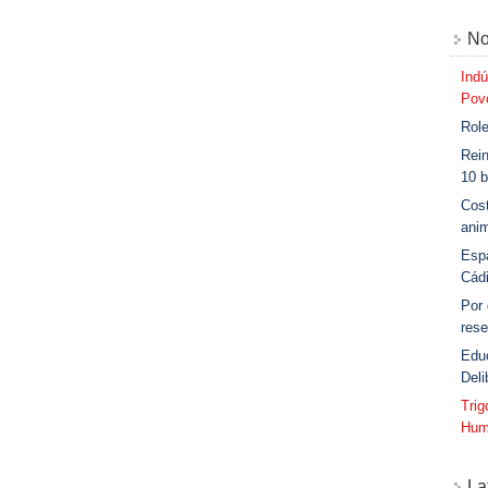
No
Indú
Povo
Role
Rein
10 b
Cost
anim
Esp
Cád
Por
rese
Edu
Deli
Tri
Hum
La