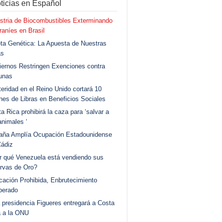
ticias en Español
stria de Biocombustibles Exterminando
aníes en Brasil
ta Genética: La Apuesta de Nuestras
as
ernos Restringen Exenciones contra
unas
eridad en el Reino Unido cortará 10
ones de Libras en Beneficios Sociales
a Rica prohibirá la caza para ‘salvar a
animales ‘
aña Amplía Ocupación Estadounidense
Cádiz
r qué Venezuela está vendiendo sus
rvas de Oro?
ación Prohibida, Enbrutecimiento
berado
 presidencia Figueres entregará a Costa
a a la ONU