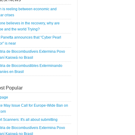
n is reeling between economic and
ar crises
 one believes in the recovery, why are
e and the world Trying?
Panetta announces that “Cyber Pearl
r” is near
tria de Biocombustíveis Extermina Povo
ní Kaiowá no Brasil
tria de Biocombustibles Exterminando
níes en Brasil
st Popular
tpage
e May Issue Call for Europe-Wide Ban on
orn
rt Scanners: It's all about submitting
tria de Biocombustíveis Extermina Povo
ní Kaiowá no Brasil