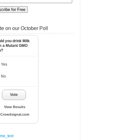
te on our October Poll
ld you drink Milk
m a Mutant GMO
w?
Yes
No
Vote
View Results
Crowdsignal.com