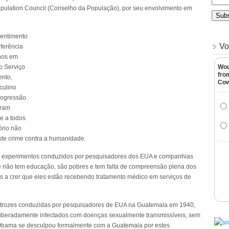
Population Council (Conselho da População), por seu envolvimento em
sentimento
Vo
eferência
nos em
o Serviço
Wou
fro
ento,
Co
culino
rogressão
oram
e a todos
tório não
te crime contra a humanidade.
os experimentos conduzidos por pesquisadores dos EUA e companhias
e não tem educação, são pobres e tem falta de compreensão plena dos
os a crer que eles estão recebendo tratamento médico em serviços de
atrozes conduzidas por pesquisadores de EUA na Guatemala em 1940,
iberadamente infectados com doenças sexualmente transmissíveis, sem
 Obama se desculpou formalmente com a Guatemala por estes