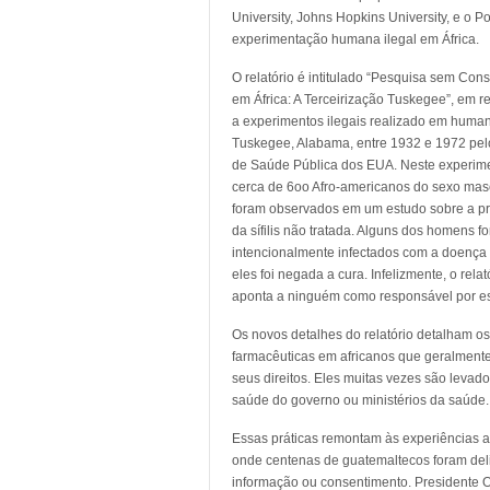
University, Johns Hopkins University, e o 
experimentação humana ilegal em África.
O relatório é intitulado “Pesquisa sem Con
em África: A Terceirização Tuskegee”, em r
a experimentos ilegais realizado em huma
Tuskegee, Alabama, entre 1932 e 1972 pel
de Saúde Pública dos EUA. Neste experim
cerca de 6oo Afro-americanos do sexo mas
foram observados em um estudo sobre a p
da sífilis não tratada. Alguns dos homens f
intencionalmente infectados com a doença 
eles foi negada a cura. Infelizmente, o rela
aponta a ninguém como responsável por es
Os novos detalhes do relatório detalham 
farmacêuticas em africanos que geralment
seus direitos. Eles muitas vezes são levad
saúde do governo ou ministérios da saúde.
Essas práticas remontam às experiências 
onde centenas de guatemaltecos foram del
informação ou consentimento. Presidente