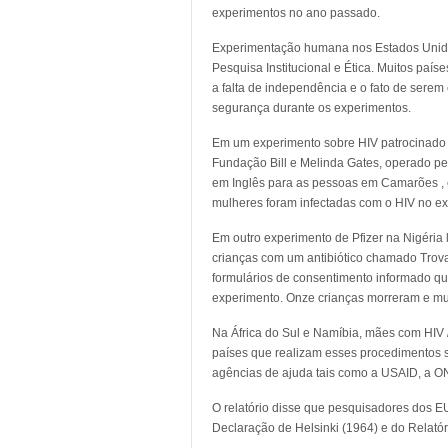
experimentos no ano passado.
Experimentação humana nos Estados Unidos
Pesquisa Institucional e Ética. Muitos paí
a falta de independência e o fato de serem
segurança durante os experimentos.
Em um experimento sobre HIV patrocinado p
Fundação Bill e Melinda Gates, operado pe
em Inglês para as pessoas em Camarões , e
mulheres foram infectadas com o HIV no ex
Em outro experimento de Pfizer na Nigéria
crianças com um antibiótico chamado Trov
formulários de consentimento informado qu
experimento. Onze crianças morreram e mui
Na África do Sul e Namíbia, mães com HIV 
países que realizam esses procedimentos s
agências de ajuda tais como a USAID, a ON
O relatório disse que pesquisadores dos EU
Declaração de Helsinki (1964) e do Relató