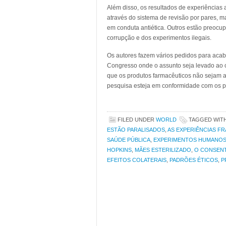
Além disso, os resultados de experiências 
através do sistema de revisão por pares, 
em conduta antiética. Outros estão preocup
corrupção e dos experimentos ilegais.
Os autores fazem vários pedidos para acab
Congresso onde o assunto seja levado ao c
que os produtos farmacêuticos não sejam 
pesquisa esteja em conformidade com os pr
FILED UNDER
WORLD
TAGGED WIT
ESTÃO PARALISADOS
,
AS EXPERIÊNCIAS F
SAÚDE PÚBLICA
,
EXPERIMENTOS HUMANO
HOPKINS
,
MÃES ESTERILIZADO
,
O CONSEN
EFEITOS COLATERAIS
,
PADRÕES ÉTICOS
,
P