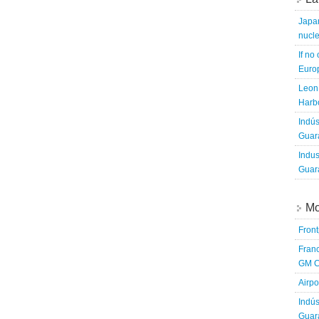
Japa
nucle
If no
Europ
Leon 
Harbo
Indús
Guara
Indus
Guara
Mo
Fron
Franc
GM C
Airpo
Indús
Guara