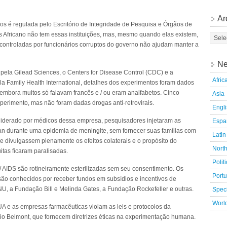
Ar
 é regulada pelo Escritório de Integridade de Pesquisa e Órgãos de
ses Africano não tem essas instituições, mas, mesmo quando elas existem,
 controladas por funcionários corruptos do governo não ajudam manter a
Ne
ela Gilead Sciences, o Centers for Disease Control (CDC) e a
Afric
la Family Health International, detalhes dos experimentos foram dados
mbora muitos só falavam francês e / ou eram analfabetos. Cinco
Asia
perimento, mas não foram dadas drogas anti-retrovirais.
Engl
 liderado por médicos dessa empresa, pesquisadores injetaram as
Espa
an durante uma epidemia de meningite, sem fornecer suas famílias com
Latin
e divulgassem plenamente os efeitos colaterais e o propósito do
Nort
tas ficaram paralisadas.
Polit
/ AIDS são rotineiramente esterilizadas sem seu consentimento. Os
Port
ão conhecidos por receber fundos em subsídios e incentivos de
U, a Fundação Bill e Melinda Gates, a Fundação Rockefeller e outras.
Speci
Worl
A e as empresas farmacêuticas violam as leis e protocolos da
rio Belmont, que fornecem diretrizes éticas na experimentação humana.