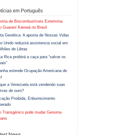
tícias em Português
stria de Biocombustíveis Extermina
 Guaraní Kaiowá no Brasil
ta Genética: A aposta de Nossas Vidas
o Unido reduzirá assistencia social em
ilhões de Libras
a Rica proibirá a caça para “salvar os
ais”
anha estende Ocupação Americana de
iz
 que a Venezuela está vendendo suas
rvas de ouro?
cação Proibida, Enburrecimento
berado
go Transgénico pode mudar Genoma
ano
test News