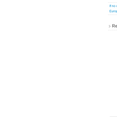
If no
Europ
Re