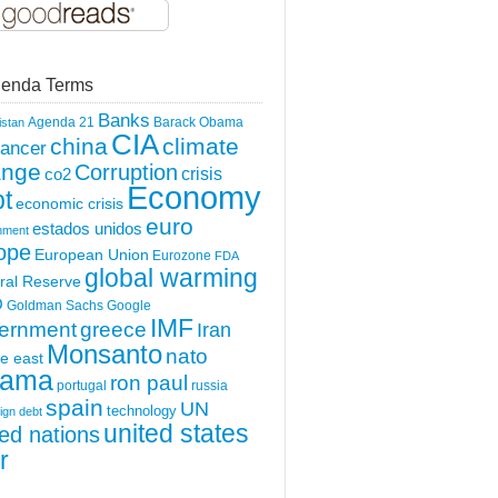
enda Terms
Banks
Agenda 21
Barack Obama
istan
CIA
china
climate
ancer
ange
Corruption
crisis
co2
Economy
t
economic crisis
euro
estados unidos
nment
ope
European Union
Eurozone
FDA
global warming
ral Reserve
O
Goldman Sachs
Google
IMF
greece
ernment
Iran
Monsanto
nato
e east
ama
ron paul
portugal
russia
spain
UN
technology
ign debt
united states
ted nations
r