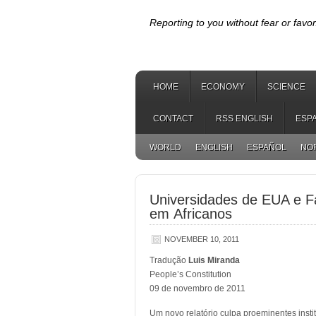
Reporting to you without fear or favor
HOME
ECONOMY
SCIENCE
CONTACT
RSS ENGLISH
ESP
WORLD
ENGLISH
ESPAÑOL
NO
Universidades de EUA e F
em Africanos
NOVEMBER 10, 2011
Tradução
Luis Miranda
People’s Constitution
09 de novembro de 2011
Um novo relatório culpa proeminentes inst