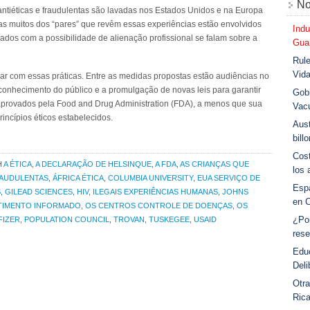
No
antiéticas e fraudulentas são lavadas nos Estados Unidos e na Europa
mas muitos dos “pares” que revêm essas experiências estão envolvidos
Indu
ados com a possibilidade de alienação profissional se falam sobre a
Guar
Rule
Vid
ar com essas práticas. Entre as medidas propostas estão audiências no
onhecimento do público e a promulgação de novas leis para garantir
Gobi
aprovados pela Food and Drug Administration (FDA), a menos que sua
Vac
incípios éticos estabelecidos.
Aust
bill
Cost
H
A ÉTICA
,
A DECLARAÇÃO DE HELSINQUE
,
A FDA
,
AS CRIANÇAS QUE
los 
RAUDULENTAS
,
ÁFRICA ÉTICA
,
COLUMBIA UNIVERSITY
,
EUA SERVIÇO DE
Esp
S
,
GILEAD SCIENCES
,
HIV
,
ILEGAIS EXPERIÊNCIAS HUMANAS
,
JOHNS
en 
TIMENTO INFORMADO
,
OS CENTROS CONTROLE DE DOENÇAS
,
OS
¿Po
FIZER
,
POPULATION COUNCIL
,
TROVAN
,
TUSKEGEE
,
USAID
rese
Educ
Deli
Otra
Ric