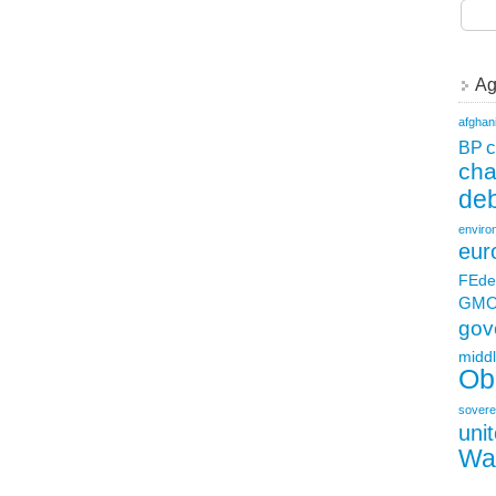
Ag
afghan
c
BP
ch
deb
enviro
eur
FEde
GM
gov
middl
Ob
sovere
uni
Wa