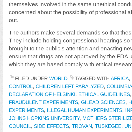
themselves involved in the same unethical condu
concerned about the possibility of professional al
out.
The authors make several demands so that these
They include holding congressional hearings so t
brought to the public’s attention and enacting new
ensure that drugs are not approved by the FDA 
which they are based comply with ethical researc
FILED UNDER
WORLD
TAGGED WITH
AFRICA
,
CONTROL
,
CHILDREN LEFT PARALYZED
,
COLUMBIA
DECLARATION OF HELSINKI
,
ETHICAL GUIDELINES
FRAUDULENT EXPERIMENTS
,
GILEAD SCIENCES
,
H
EXPERIMENTS
,
ILLEGAL HUMAN EXPERIMENTS
,
IN
JOHNS HOPKINS UNIVERSITY
,
MOTHERS STERILIZ
COUNCIL
,
SIDE EFFECTS
,
TROVAN
,
TUSKEGEE
,
UN