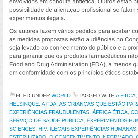
envolvidos em conduta antiética. Outros estão
possibilidade de alienação profissional se falam
experimentos ilegais.
Os autores fazem vários pedidos para acabar co
as medidas propostas estão audiências no Con
seja levado ao conhecimento do público e a pro
para garantir que os produtos farmacêuticos nã
Food and Drug Administration (FDA), a menos q
em conformidade com os princípios éticos estab
FILED UNDER
WORLD
TAGGED WITH
A ÉTICA
HELSINQUE
,
A FDA
,
AS CRIANÇAS QUE ESTÃO PAR
EXPERIÊNCIAS FRAUDULENTAS
,
ÁFRICA ÉTICA
,
CO
SERVIÇO DE SAÚDE PÚBLICA
,
EXPERIMENTOS HU
SCIENCES
,
HIV
,
ILEGAIS EXPERIÊNCIAS HUMANAS
ESTERILIZADO
,
O CONSENTIMENTO INFORMADO
,