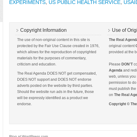
EXPERIMENTS
,
US PUBLIC HEALTH SERVICE
,
USAI
Copyright Information
Use of Orig
The use of non-original content in this site is
The Real Agend
protected by the Fair Use Clause created in 1976,
original content
which allows for the reproduction of copyrighted
provided at the b
materials for the purposes of commentary,
criticism and education.
Please
DON'T
co
Agenda
and redis
The Real Agenda DOES NOT get compensated,
web, unless you 
DOES NOT support and DOES NOT endorse
permission to do 
adverts posted on the website by third parties.
must publish the 
Should the website run ads in the future, those
on
The Real Ag
will be expressly identified as a product we
endorse.
Copyright © Th
Blog at WordPress.com.