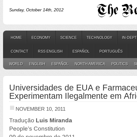
Sunday, October 14th, 2012
HOME
ECONOMY
SCIENCE
TECHNOLOGY
IN-DEP
CONTACT
RSS ENGLISH
ESPAÑOL
PORTUGUÊS
WORLD
ENGLISH
ESPAÑOL
NORTH AMERICA
POLITICS
S
Universidades de EUA e Farmaceu
Experimentam Ilegalmente em Afr
NOVEMBER 10, 2011
Tradução
Luis Miranda
People’s Constitution
09 de novembro de 2011