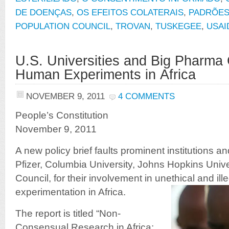
DE DOENÇAS
,
OS EFEITOS COLATERAIS
,
PADRÕES
POPULATION COUNCIL
,
TROVAN
,
TUSKEGEE
,
USAI
U.S. Universities and Big Pharma 
Human Experiments in Africa
NOVEMBER 9, 2011
4 COMMENTS
People’s Constitution
November 9, 2011
A new policy brief faults prominent institutions 
Pfizer, Columbia University, Johns Hopkins Unive
Council, for their involvement in unethical and il
experimentation in Africa.
The report is titled “Non-
Consensual Research in Africa: