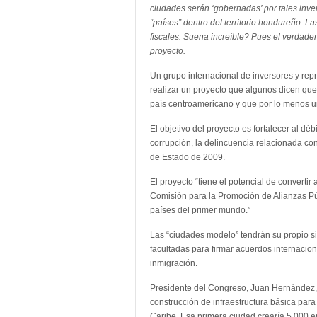
ciudades serán ‘gobernadas’ por tales inve
“países” dentro del territorio hondureño. L
fiscales. Suena increíble? Pues el verdade
proyecto.
Un grupo internacional de inversores y rep
realizar un proyecto que algunos dicen qu
país centroamericano y que por lo menos un
El objetivo del proyecto es fortalecer al dé
corrupción, la delincuencia relacionada con
de Estado de 2009.
El proyecto “tiene el potencial de converti
Comisión para la Promoción de Alianzas Púb
países del primer mundo.”
Las “ciudades modelo” tendrán su propio sis
facultadas para firmar acuerdos internacion
inmigración.
Presidente del Congreso, Juan Hernández, d
construcción de infraestructura básica para
Caribe. Esa primera ciudad crearía 5.000 