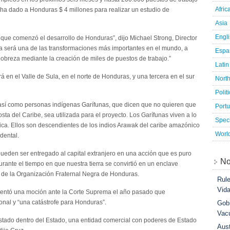
Afric
r ha dado a Honduras $ 4 millones para realizar un estudio de
Asia
Engl
n que comenzó el desarrollo de Honduras”, dijo Michael Strong, Director
 será una de las transformaciones más importantes en el mundo, a
Espa
pobreza mediante la creación de miles de puestos de trabajo.”
Latin
á en el Valle de Sula, en el norte de Honduras, y una tercera en el sur
Nort
Polit
 así como personas indígenas Garífunas, que dicen que no quieren que
Port
costa del Caribe, sea utilizada para el proyecto. Los Garífunas viven a lo
Speci
ica. Ellos son descendientes de los indios Arawak del caribe amazónico
Worl
dental.
o pueden ser entregado al capital extranjero en una acción que es puro
No
rante el tiempo en que nuestra tierra se convirtió en un enclave
a de la Organización Fraternal Negra de Honduras.
Rule
Vid
resentó una moción ante la Corte Suprema el año pasado que
onal y “una catástrofe para Honduras”.
Gobi
Vac
Estado dentro del Estado, una entidad comercial con poderes de Estado
Aust