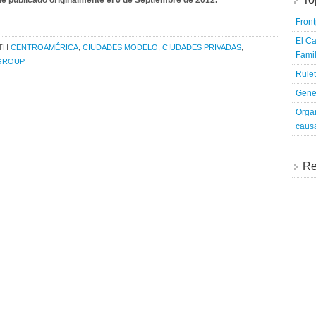
ue publicado originalmente el 6 de Septiembre de 2012.
Fron
El Ca
ITH
CENTROAMÉRICA
,
CIUDADES MODELO
,
CIUDADES PRIVADAS
,
Famil
GROUP
Rulet
Genet
Organ
caus
Re