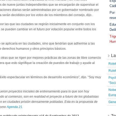
Esp
s de nueve juntas independientes que se encargarán de supervisar el
Cád
raciones diarias serán administradas por un gobernador nombrado por
Por
a serán decididos por los votos de los miembros del consejo, dijo.
rese
or las que las ciudades se regirán inicialmente en conjunto con los
Edu
as se pueden cambiar en el futuro por votación popular entre todos los
Deli
Tri
Hum
 se aplicaría en las ciudades, sino que tendrían que adherirse a las
e derechos humanos y otros principios básicos.
La
otras que se rigen por mejores prácticas de las zonas de libre comercio
ra que esto signifique la creación de puestos de trabajo y ayude al
Rolet
Rulet
 éxito espectacular en términos de desarrollo económico”, dijo. “Soy muy
Psych
“Soci
Nobel
fueron proyectos iniciales de entrenamiento para lo que son hoy
Euro
o al comienzo, son en realidad el proyecto a futuro de los globalistas
ón en ciudades prisión densamente pobladas. Esta es la propuesta de
Genet
 como
Agenda 21
.
To