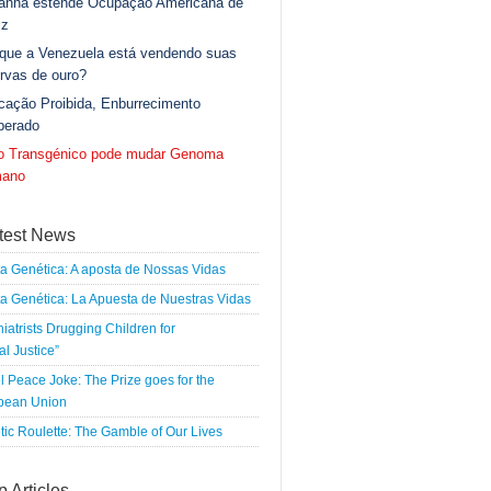
anha estende Ocupação Americana de
iz
 que a Venezuela está vendendo suas
rvas de ouro?
cação Proibida, Enburrecimento
berado
go Transgénico pode mudar Genoma
ano
test News
a Genética: A aposta de Nossas Vidas
a Genética: La Apuesta de Nuestras Vidas
iatrists Drugging Children for
al Justice”
 Peace Joke: The Prize goes for the
pean Union
ic Roulette: The Gamble of Our Lives
p Articles