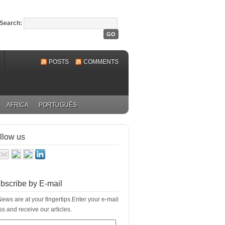
Search:
POSTS
COMMENTS
AFRICA
PORTUGUÊS
llow us
bscribe by E-mail
ews are at your fingertips.Enter your e-mail
s and receive our articles.