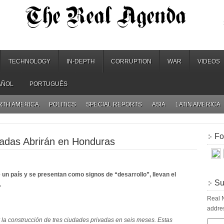
TECHNOLOGY
IN-DEPTH
CORRUPTION
WAR
VIDEOS
AÑOL
PORTUGUÊS
RTH AMERICA
POLITICS
SPECIAL REPORTS
ASIA
LATIN AMERICA
Fo
vadas Abrirán en Honduras
 un país y se presentan como signos de “desarrollo”, llevan el
Su
.
Real N
addres
r la construcción de tres ciudades privadas en seis meses. Estas