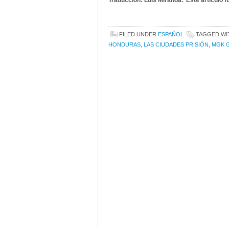
Traducción: Luis Miranda. Este artículo f
FILED UNDER
ESPAÑOL
TAGGED W
HONDURAS
,
LAS CIUDADES PRISIÓN
,
MGK 