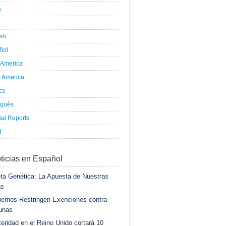
a
ish
ñol
 America
h America
ics
uguês
al Reports
d
ticias en Español
ta Genética: La Apuesta de Nuestras
as
ernos Restringen Exenciones contra
unas
eridad en el Reino Unido cortará 10