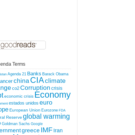
enda Terms
Banks
Agenda 21
Barack Obama
istan
CIA
china
climate
ancer
ange
Corruption
crisis
co2
Economy
t
economic crisis
euro
estados unidos
nment
ope
European Union
Eurozone
FDA
global warming
ral Reserve
O
Goldman Sachs
Google
IMF
ernment
greece
Iran