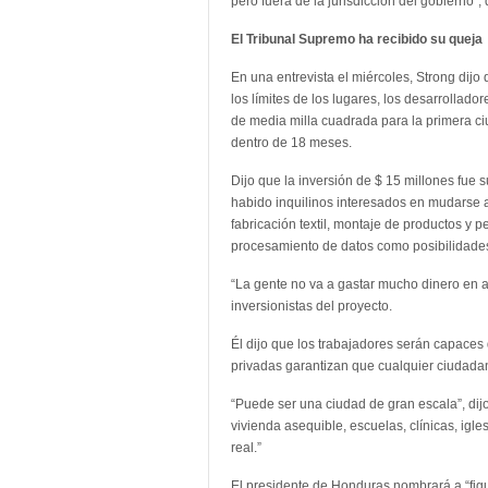
pero fuera de la jurisdicción del gobierno”, 
El Tribunal Supremo ha recibido su queja
En una entrevista el miércoles, Strong dijo
los límites de los lugares, los desarrollado
de media milla cuadrada para la primera c
dentro de 18 meses.
Dijo que la inversión de $ 15 millones fue
habido inquilinos interesados en mudarse a
fabricación textil, montaje de productos 
procesamiento de datos como posibilidade
“La gente no va a gastar mucho dinero en a
inversionistas del proyecto.
Él dijo que los trabajadores serán capaces 
privadas garantizan que cualquier ciudadano
“Puede ser una ciudad de gran escala”, dij
vivienda asequible, escuelas, clínicas, igl
real.”
El presidente de Honduras nombrará a “figu