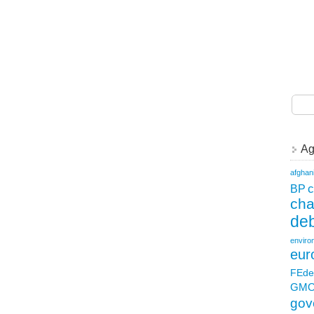
Ag
afghan
c
BP
ch
deb
enviro
eur
FEde
GM
gov