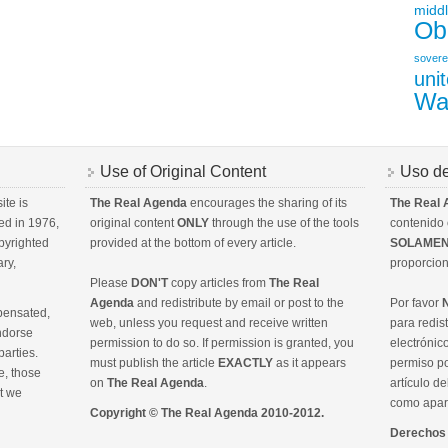
middl
Ob
sovere
uni
Wa
Use of Original Content
Uso de
ite is
The Real Agenda
encourages the sharing of its
The Real
ed in 1976,
original content
ONLY
through the use of the tools
contenido o
opyrighted
provided at the bottom of every article.
SOLAME
ry,
proporcion
Please
DON'T
copy articles from
The Real
Agenda
and redistribute by email or post to the
Por favor
ensated,
web, unless you request and receive written
para redist
ndorse
permission to do so. If permission is granted, you
electrónic
parties.
must publish the article
EXACTLY
as it appears
permiso po
e, those
on
The Real Agenda
.
artículo d
ct we
como apare
Copyright © The Real Agenda 2010-2012.
Derechos