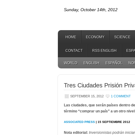
Sunday, October 14th, 2012
HOME
ECONOMY
SCIENCE
CONTACT
RSS ENGLISH
ESP
WORLD
ENGLISH
ESPAÑOL
NO
Tres Ciudades Prisión Pri
SEPTEMBER 15, 2012
1 COMMENT
Las ciudades, que serán países dentro de
término “comprar un país” a un otro nivel
ASSOCIATED PRESS
| 15 SEPTIEMBRE 2012
Nota editorial:
Inversionistas podrán inicia