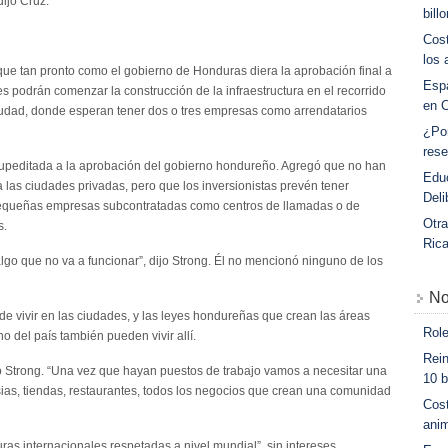
dijo Cruz.
bill
Cost
los 
 que tan pronto como el gobierno de Honduras diera la aprobación final a
Esp
res podrán comenzar la construcción de la infraestructura en el recorrido
en 
iudad, donde esperan tener dos o tres empresas como arrendatarios
¿Po
rese
 supeditada a la aprobación del gobierno hondureño. Agregó que no han
Educ
 las ciudades privadas, pero que los inversionistas prevén tener
Deli
y pequeñas empresas subcontratadas como centros de llamadas o de
Otra
s.
Ric
lgo que no va a funcionar”, dijo Strong. Él no mencionó ninguno de los
No
de vivir en las ciudades, y las leyes hondureñas que crean las áreas
Role
 del país también pueden vivir allí.
Rein
o Strong. “Una vez que hayan puestos de trabajo vamos a necesitar una
10 b
esias, tiendas, restaurantes, todos los negocios que crean una comunidad
Cost
anim
ras internacionales respetadas a nivel mundial”, sin intereses