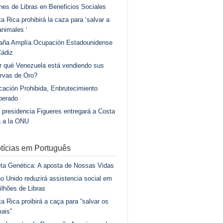
ones de Libras en Beneficios Sociales
a Rica prohibirá la caza para ‘salvar a
animales ‘
aña Amplía Ocupación Estadounidense
Cádiz
r qué Venezuela está vendiendo sus
rvas de Oro?
ación Prohibida, Enbrutecimiento
berado
 presidencia Figueres entregará a Costa
a a la ONU
tícias em Português
ta Genética: A aposta de Nossas Vidas
o Unido reduzirá assistencia social em
ilhões de Libras
a Rica proibirá a caça para “salvar os
ais”