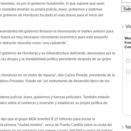
rsionistas, no por el gobierno hondureño, lo que supone que sean
as ciudades tendrán su propia policía, leyes, gobiernos y sistemas
ro gobierno de Honduras ha dado el visto bueno para el inicio del
Vo
resentantes del gobierno firmaron el memorando el martes anterior para
e traerá un muy necesario crecimiento económico para este pequeño
Wou
fro
 detractor describe como “una catástrofe”.
Co
bil gobierno de Honduras y su infraestructura deficiente, abrumados por la
 las drogas y la inestabilidad política persistente después de un golpe
r a Honduras en un motor de riqueza”, dijo Carlos Pineda, presidente de la
lico-Privadas. Puede ser “un instrumento de desarrollo típico de los
tema judicial, leyes, gobiernos y fuerzas policiales. También estarán
ales sobre el comercio y inversión y establecer su propia política de
ijo que el grupo MGK invertirá $ 15 millones para iniciar la
 la primera “ciudad modelo”, cerca de Puerto Castilla sobre la costa del
Ne
empleos en los próximos seis meses y hasta 200.000 puestos de trabajo