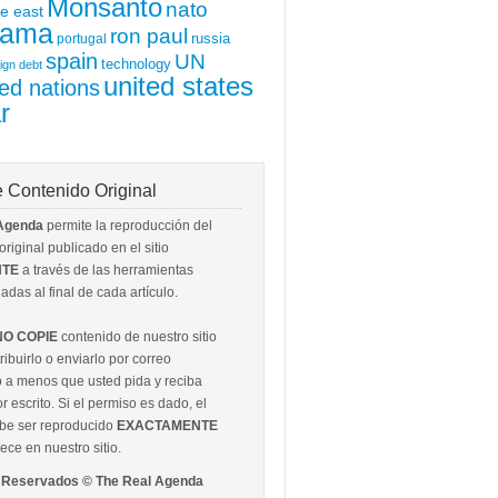
Monsanto
nato
e east
ama
ron paul
portugal
russia
spain
UN
technology
ign debt
united states
ted nations
r
 Contenido Original
 Agenda
permite la reproducción del
riginal publicado en el sitio
NTE
a través de las herramientas
adas al final de cada artículo.
NO COPIE
contenido de nuestro sitio
ribuirlo o enviarlo por correo
o a menos que usted pida y reciba
r escrito. Si el permiso es dado, el
ebe ser reproducido
EXACTAMENTE
ce en nuestro sitio.
 Reservados © The Real Agenda