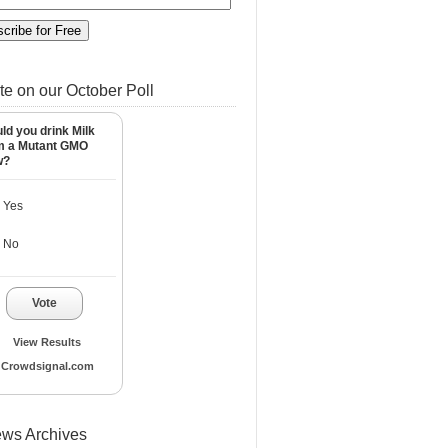
te on our October Poll
ld you drink Milk
m a Mutant GMO
w?
Yes
No
Vote
View Results
Crowdsignal.com
ws Archives