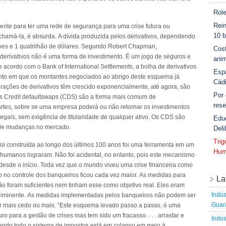
Role
Rein
ciente para ter uma rede de segurança para uma crise futura ou
10 b
hamá-la, é absurda. A dívida produzida pelos derivativos, dependendo
lhoes e 1 quatrilhão de dólares. Segundo Robert Chapman,
Cost
 derivativos não é uma forma de investimento. É um jogo de seguros e
anim
 acordo com o Bank of International Settlements, a bolha de derivativos
Esp
nto em que os montantes negociados ao abrigo deste esquema já
Cád
ações de derivativos têm crescido exponencialmente, até agora, são
Por
Os Credit defaultswaps (CDS) são a forma mais comum de
rese
artes, sobre se uma empresa poderá ou não retornar os investimentos
legais, sem exigência de titularidade de qualquer ativo. Os CDS são
Edu
 de mudanças no mercado.
Deli
Tri
foi construída ao longo dos últimos 100 anos foi uma ferramenta em um
Hum
 humanos lograram. Não foi acidental, no entanto, pois este mecanismo
 desde o início. Toda vez que o mundo viveu uma crise financeira como
no controle dos banqueiros ficou cada vez maior. As medidas para
La
 não foram suficientes nem tinham esse como objetivo real. Eles eram
Indús
 iminente. As medidas implementadas pelos banqueiros não podem ser
Guara
ar mais cedo ou mais. “Este esquema levado passo a passo, é uma
 para a gestão de crises mas tem sido um fracasso. . . . arrastar e
Indus
uando todo o sistema de impostos está em colapso em meio à