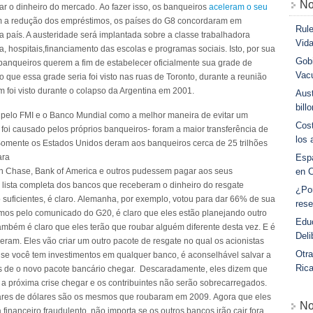
No
ar o dinheiro do mercado. Ao fazer isso, os banqueiros
aceleram o seu
m a redução dos empréstimos, os países do G8 concordaram em
Rule
 país. A austeridade será implantada sobre a classe trabalhadora
Vid
, hospitais,financiamento das escolas e programas sociais. Isto, por sua
Gobi
s banqueiros querem a fim de estabelecer oficialmente sua grade de
Vac
do que essa grade seria foi visto nas ruas de Toronto, durante a reunião
foi visto durante o colapso da Argentina em 2001.
Aust
bill
s pelo FMI e o Banco Mundial como a melhor maneira de evitar um
Cost
foi causado pelos próprios banqueiros- foram a maior transferência de
los 
 Somente os Estados Unidos deram aos banqueiros cerca de 25 trilhões
ara
Esp
n Chase, Bank of America e outros pudessem pagar aos seus
en 
a lista completa dos bancos que receberam o dinheiro do resgate
¿Po
o suficientes, é claro. Alemanha, por exemplo, votou para dar 66% de sua
rese
rmos pelo comunicado do G20, é claro que eles estão planejando outro
Educ
ambém é claro que eles terão que roubar alguém diferente desta vez. E é
Deli
seram. Eles vão criar um outro pacote de resgate no qual os acionistas
Otra
 se você tem investimentos em qualquer banco, é aconselhável salvar a
Ric
tes de o novo pacote bancário chegar. Descaradamente, eles dizem que
 a próxima crise chegar e os contribuintes não serão sobrecarregados.
res de dólares são os mesmos que roubaram em 2009. Agora que eles
No
financeiro fraudulento, não importa se os outros bancos irão cair fora