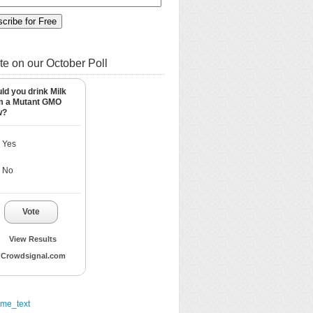
te on our October Poll
ld you drink Milk
m a Mutant GMO
w?
Yes
No
Vote
View Results
Crowdsignal.com