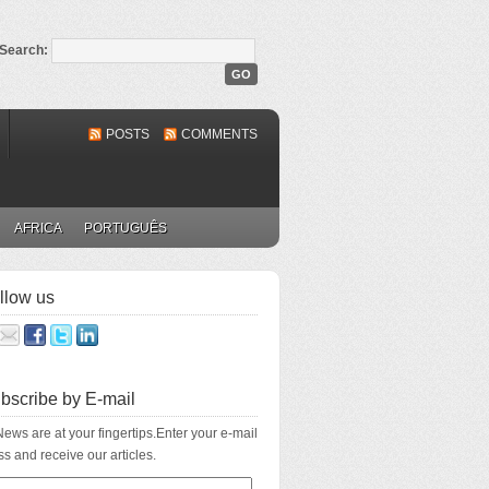
Search:
POSTS
COMMENTS
AFRICA
PORTUGUÊS
llow us
bscribe by E-mail
ews are at your fingertips.Enter your e-mail
s and receive our articles.