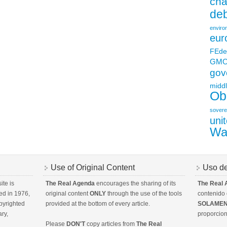
ch
deb
enviro
eur
FEde
GM
gov
middl
Ob
sovere
uni
Wa
Use of Original Content
Uso de
ite is
The Real Agenda
encourages the sharing of its
The Real
ed in 1976,
original content
ONLY
through the use of the tools
contenido o
opyrighted
provided at the bottom of every article.
SOLAME
ry,
proporcion
Please
DON'T
copy articles from
The Real