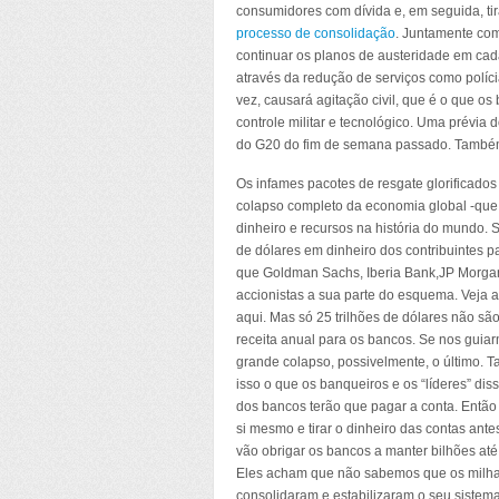
consumidores com dívida e, em seguida, tir
processo de consolidação
. Juntamente co
continuar os planos de austeridade em cada
através da redução de serviços como polícia
vez, causará agitação civil, que é o que o
controle militar e tecnológico. Uma prévia 
do G20 do fim de semana passado. Também 
Os infames pacotes de resgate glorificado
colapso completo da economia global -que 
dinheiro e recursos na história do mundo.
de dólares em dinheiro dos contribuintes p
que Goldman Sachs, Iberia Bank,JP Morga
accionistas a sua parte do esquema. Veja 
aqui. Mas só 25 trilhões de dólares não sã
receita anual para os bancos. Se nos guia
grande colapso, possivelmente, o último. T
isso o que os banqueiros e os “líderes” dis
dos bancos terão que pagar a conta. Então
si mesmo e tirar o dinheiro das contas an
vão obrigar os bancos a manter bilhões até
Eles acham que não sabemos que os milha
consolidaram e estabilizaram o seu sistema 