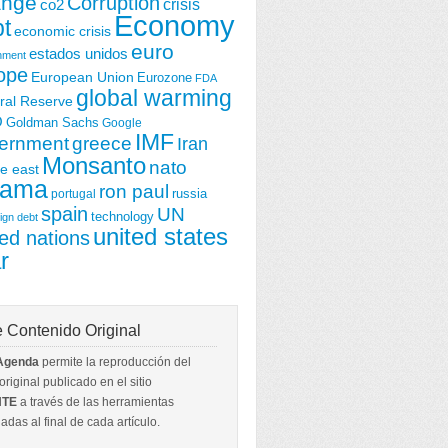
ange
Corruption
crisis
co2
Economy
t
economic crisis
euro
estados unidos
nment
ope
European Union
Eurozone
FDA
global warming
ral Reserve
O
Goldman Sachs
Google
IMF
ernment
greece
Iran
Monsanto
nato
e east
ama
ron paul
portugal
russia
spain
UN
technology
ign debt
united states
ted nations
r
 Contenido Original
 Agenda
permite la reproducción del
riginal publicado en el sitio
NTE
a través de las herramientas
adas al final de cada artículo.