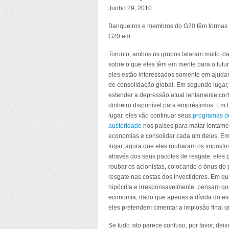
Junho 29, 2010
Banqueiros e membros do G20 têm formas dir
G20 em
Toronto, ambos os grupos falaram muito cl
sobre o que eles têm em mente para o futur
eles estão interessados somente em ajuda
de consolidação global. Em segundo lugar,
estender a depressão atual lentamente cor
dinheiro disponível para empréstimos. Em t
lugar, eles vão continuar seus
programas d
austeridade
nos países para matar lentame
economias e consolidar cada um deles. Em
lugar, agora que eles roubaram os imposto
através dos seus pacotes de resgate, eles
roubar os acionistas, colocando o ónus do
resgate nas costas dos investidores. Em qui
hipócrita e irresponsavelmente, pensam qu
economia, dado que apenas a dívida do esqu
eles pretendem cimentar a implosão final q
Se tudo isto parece confuso, por favor, deix