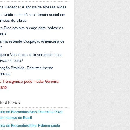
ta Genética: A aposta de Nossas Vidas
o Unido reduzirá assistencia social em
ilhões de Libras
a Rica proibirá a caça para “salvar os
ais”
anha estende Ocupação Americana de
iz
 que a Venezuela está vendendo suas
rvas de ouro?
cação Proibida, Enburrecimento
berado
go Transgénico pode mudar Genoma
ano
test News
tria de Biocombustíveis Extermina Povo
ní Kaiowá no Brasil
tria de Biocombustibles Exterminando