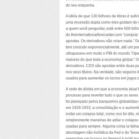
do seu esquema.
A idéia de que 130 bilhoes de libras é sufi
uma recessão dupla como eles gostam de c
a quem você perguntar, está entre 600 tri
do theinternationalforecaster.com “comprar
apostas. Os derivativos não criam nada.” De
tem crescido exponencialmente, até um po
ultrapassou em muito o PIB do mundo.”Oper
maiores do que toda a economia global.” 
derivativos. CDS são apostas entre duas p
nos seus títulos. Na verdade, são seguros i
usados para aumentar os lucros em jogos
A rede de dívida em que a economia atual 
processo para reverter tudo o que os seres
foi planejado pelos banqueiros globalistas
em 1929-1933, a consolidação e o aumento 
evitar um colapso total, como nos foi dito,
simplesmente maneiras de adiar o colapso
usadas para sempre. Alguma coisa ia falh
abordagem não-holística da Fed e do Tesouro
preencher um buraco no [tempo] é inútil q