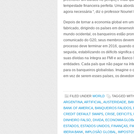
tempestade financeira perfeita. Uma abordag
agora necessária “, diz o professor Nourie
Depois de tornar a economia global em um
fabricado, dirigindo os países em desenv
mundo ocidental, os banqueiros estão pront
comunicado do G20, seus membros devem re
processo deve terminar em 2016, quando os
seguida, estabilizando os déficits signifi
suas dívidas na íntegra ao FMI e ao Banco
entidades. Cada país que não pagar na ínt
para os banqueiros globalistas. Imagine o 
em vez de serem esses países, os devedor
FILED UNDER
WORLD
TAGGED WIT
ARGENTINA
,
ARTIFICIAL
,
AUSTERIDADE
,
BA
BANK OF AMERICA
,
BANQUEIROS FALIDOS
,
CREDIT DEFAULT SWAPS
,
CRISE
,
DEFICITS
,
DINHEIRO FALSO
,
DIVIDA
,
ECONOMIA GLOB
ESTADOS
,
ESTADOS UNIDOS
,
FINANÇAS
,
FM
IBERIA BANK
,
IMPLOSÃO GLOBAL
,
IMPOSTO