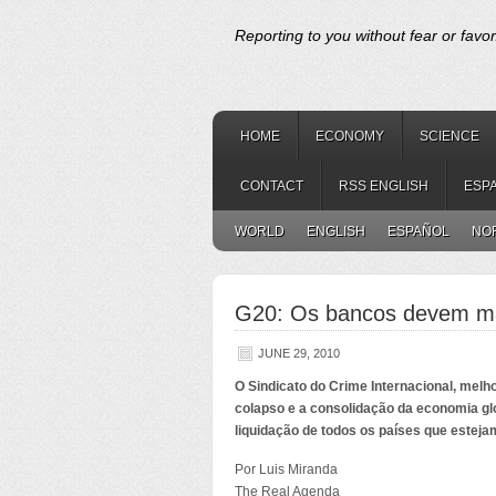
Reporting to you without fear or favor
HOME
ECONOMY
SCIENCE
CONTACT
RSS ENGLISH
ESP
WORLD
ENGLISH
ESPAÑOL
NO
G20: Os bancos devem mant
JUNE 29, 2010
O Sindicato do Crime Internacional, melh
colapso e a consolidação da economia gl
liquidação de todos os países que esteja
Por Luis Miranda
The Real Agenda