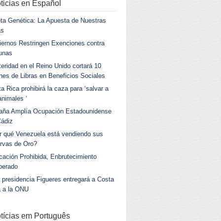
ticias en Español
ta Genética: La Apuesta de Nuestras
as
ernos Restringen Exenciones contra
unas
eridad en el Reino Unido cortará 10
ones de Libras en Beneficios Sociales
a Rica prohibirá la caza para ‘salvar a
animales ‘
aña Amplía Ocupación Estadounidense
Cádiz
r qué Venezuela está vendiendo sus
rvas de Oro?
ación Prohibida, Enbrutecimiento
berado
 presidencia Figueres entregará a Costa
a a la ONU
tícias em Português