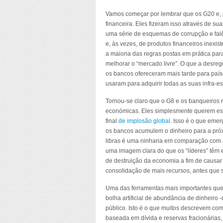
Vamos começar por lembrar que os G20 e, 
financeira. Eles fizeram isso através de 
uma série de esquemas de corrupção e falên
e, às vezes, de produtos financeiros inex
a maioria das regras postas em prática pa
melhorar o “mercado livre”. O que a desreg
os bancos ofereceram mais tarde para país
usaram para adquirir todas as suas infra-es
Tornou-se claro que o G8 e os banqueiros 
económicas. Eles simplesmente querem este
final
de implosão global
. Isso é o que emer
os bancos acumulem o dinheiro para a pró
libras é uma ninharia em comparação com a
uma imagem clara do que os “líderes” têm
de destruição da economia a fim de causar 
consolidação de mais recursos, antes que s
Uma das ferramentas mais importantes que 
bolha artificial de abundância de dinheiro 
público. Isto é o que muitos descrevem c
baseada em dívida e reservas fracionárias,