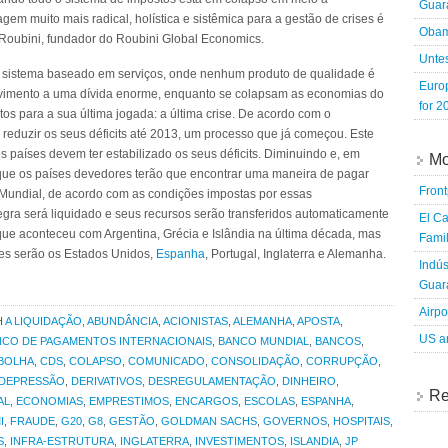
Guara
em muito mais radical, holística e sistêmica para a gestão de crises é
Obam
l Roubini, fundador do Roubini Global Economics.
Untes
 sistema baseado em serviços, onde nenhum produto de qualidade é
Euro
olvimento a uma dívida enorme, enquanto se colapsam as economias do
for 2
os para a sua última jogada: a última crise. De acordo com o
duzir os seus déficits até 2013, um processo que já começou. Este
 países devem ter estabilizado os seus déficits. Diminuindo e, em
Mo
ca que os países devedores terão que encontrar uma maneira de pagar
Fron
 Mundial, de acordo com as condições impostas por essas
egra será liquidado e seus recursos serão transferidos automaticamente
El Ca
que aconteceu com Argentina, Grécia e Islândia na última década, mas
Famil
es serão os Estados Unidos,
Espanha
, Portugal, Inglaterra e Alemanha.
Indús
Guara
Airpo
H
A LIQUIDAÇÃO
,
ABUNDÂNCIA
,
ACIONISTAS
,
ALEMANHA
,
APOSTA
,
US an
NCO DE PAGAMENTOS INTERNACIONAIS
,
BANCO MUNDIAL
,
BANCOS
,
BOLHA
,
CDS
,
COLAPSO
,
COMUNICADO
,
CONSOLIDAÇÃO
,
CORRUPÇÃO
,
DEPRESSÃO
,
DERIVATIVOS
,
DESREGULAMENTAÇÃO
,
DINHEIRO
,
Re
AL
,
ECONOMIAS
,
EMPRESTIMOS
,
ENCARGOS
,
ESCOLAS
,
ESPANHA
,
I
,
FRAUDE
,
G20
,
G8
,
GESTÃO
,
GOLDMAN SACHS
,
GOVERNOS
,
HOSPITAIS
,
S
,
INFRA-ESTRUTURA
,
INGLATERRA
,
INVESTIMENTOS
,
ISLANDIA
,
JP