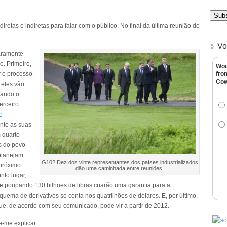
etas e indiretas para falar com o público. No final da última reunião do
Vo
aramente
o. Primeiro,
Wou
r o processo
fro
Co
 eles vão
tando o
erceiro
e
nte as suas
 quarto
s do povo
 planejam
G10? Dez dos vinte representantes dos países industrializados
 próximo
dão uma caminhada entre reuniões.
nto lugar,
e poupando 130 bilhoes de libras criarão uma garantia para a
ema de derivativos se conta nos quatrilhões de dólares. E, por último,
ue, de acordo com seu comunicado, pode vir a partir de 2012.
e-me explicar.