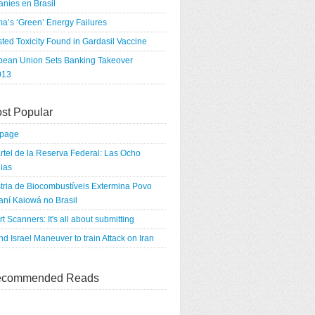
níes en Brasil
a’s ‘Green’ Energy Failures
ted Toxicity Found in Gardasil Vaccine
pean Union Sets Banking Takeover
013
st Popular
tpage
rtel de la Reserva Federal: Las Ocho
ias
tria de Biocombustíveis Extermina Povo
ní Kaiowá no Brasil
rt Scanners: It's all about submitting
d Israel Maneuver to train Attack on Iran
commended Reads