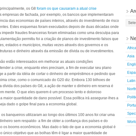
principalmente, os G8
foram os que causaram a atual crise
Ar
suas empresas de fachada, por exemplo, os bancos que implementaram
cia das economias de países inteiros, através do investimento de risco
istentes. Estes esquemas foram executados depois de duas décadas onde
ra impedir fraudes financeiras foram eliminadas como uma desculpa para
Ne
ulamentação permitiu foi a criação de planos de investimento falsos que
es, estados e municípios, muitas vezes através dos governos e os
Afric
truturas e dinheiro através da emissão de dívida ou de investimentos.
Asia
não estão interessados em melhorar as atuais condições
Engl
nder a crise, enquanto eles precisam, a fim de executar seu plano
Espa
ge a partir da idéia de cortar o dinheiro de empréstimos e pedindo que
xima crise, como o comunicado do G20 diz. Embora 130 bilhoes de
Latin
 dívida dos países do G8, a ação de manter o dinheiro em reserva é
Nort
 em mente. O que eles querem é um processo lento e doloroso
Polit
a maior quantidade de dano possível. Essa política irá assegurar-lhes a
eja dado o golpe final para a economia global.
Port
Speci
os banqueiros utilizaram ao longo dos últimos 100 anos foi criar uma
-dinheiro sem respaldo- a fim de obter a confiança dos países e do
Worl
omo os booms econômicos. Mas dado o fato de que a economia global é
 o único objetivo que as bolhas têm é ligar a maior quantidade de