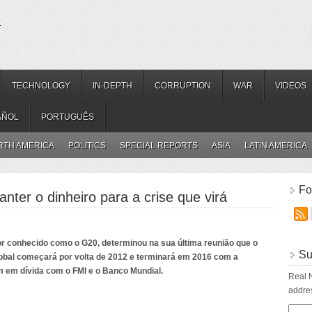
.
TECHNOLOGY
IN-DEPTH
CORRUPTION
WAR
VIDEOS
AÑOL
PORTUGUÊS
RTH AMERICA
POLITICS
SPECIAL REPORTS
ASIA
LATIN AMERICA
Fo
er o dinheiro para a crise que virá
or conhecido como o G20, determinou na sua última reunião que o
Su
obal começará por volta de 2012 e terminará em 2016 com a
m em dívida com o FMI e o Banco Mundial.
Real N
addres