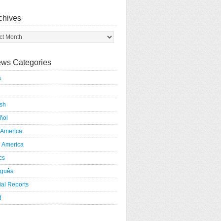
chives
ws Categories
a
ish
ñol
 America
h America
ics
uguês
al Reports
d