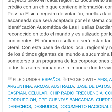
proyecto piloto en cada región. El documento se
crédito con un chip que contiene información 
Pessoa Física, registro de votación, huellas dacti
escaneada que será aceptada por el sistema co
Identificación Automática de Las Huellas Dactila
reconocido en todo el mundo y es utilizado por l
continentes. El número resultante será estándar
Geral. Con esta base de datos local, regional y n
de los últimos gigantes del mundo a sucumbir a l
someterse a un programa de las corporaciones 
todos los seres humanos sin importar donde viv
FILED UNDER
ESPAÑOL
TAGGED WITH
AFIS
,
ARGENTINA
,
ARMAS
,
AUSTRALIA
,
BASE DE DATOS
CASPIAN
,
CELULAR
,
CHIP RADIO FRECUENCIA
,
CO
CORRUPCION
,
CPF
,
CUENTAS BANCARIAS
,
CUERP
DERECHOS
,
DESNUDOS
,
DOCUMENTO NACIONAL D