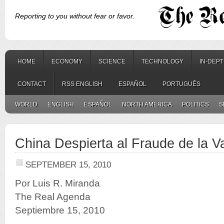
Reporting to you without fear or favor.
HOME
ECONOMY
SCIENCE
TECHNOLOGY
IN-DEP
CONTACT
RSS ENGLISH
ESPAÑOL
PORTUGUÊS
WORLD
ENGLISH
ESPAÑOL
NORTH AMERICA
POLITICS
S
China Despierta al Fraude de la 
SEPTEMBER 15, 2010
Por Luis R. Miranda
The Real Agenda
Septiembre 15, 2010