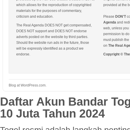
which allows for the reproduction of copyrighted
provided at the b
materials for the purposes of commentary,
criticism and education.
Please
DON'T
co
Agenda
and redis
The Real Agenda DOES NOT get compensated,
web, unless you 
DOES NOT support and DOES NOT endorse
permission to do 
adverts posted on the website by third parties.
must publish the 
Should the website run ads in the future, those
on
The Real Ag
will be expressly identified as a product we
endorse.
Copyright © Th
Blog at WordPress.com.
Daftar Akun Bandar To
10 Juta Tahun 2024
Togel resmi adalah langkah pentin