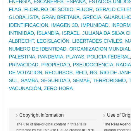
ENERGÍA
,
ESCANERES
,
ESPAÑA
,
ESTADOS UNIDO
FLAG
,
FLORURO DE SÓDIO
,
FLUOR
,
GERALD CELE
GLOBALISTA
,
GRAN BRETAÑA
,
GRECIA
,
GUARULH
IDENTIFICACION
,
IMAGEN 3D
,
IMPUNIDAD
,
INFORM
INTIMIDAD
,
ISLANDIA
,
ISRAEL
,
JULIANA DA SILVA 
ALBRECHT
,
LEGISLACIÓN
,
LIBERTADES CIVILES
,
M
NUMERO DE IDENTIDAD
,
ORGANIZACION MUNDIAL 
PALESTINA
,
PANDEMIA
,
PLAYAS
,
POLICIA FEDERAL
PRIVACIDAD
,
PROPIEDAD
,
PSEUDOCIENCIA
,
RADI
DE VOTACION
,
RECURSOS
,
RFID
,
RG
,
RIO DE JAN
SUL
,
SAMBA
,
SEGURIDAD
,
SEMAE
,
TERRORISMO
,
VACUNACIÓN
,
ZERO HORA
Copyright Information
Use of Orig
The use of non-original content in this site is
The Real Agend
protected by the Fair Use Clause created in 1976,
original content