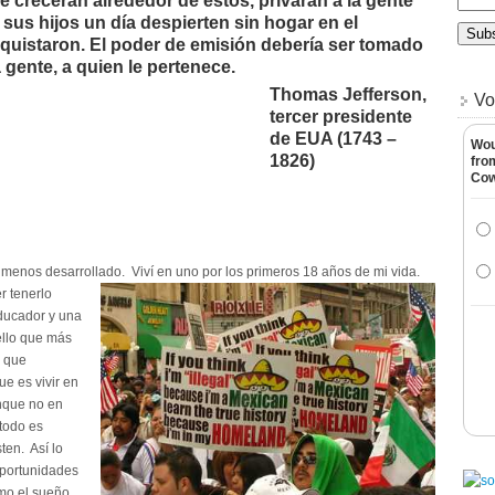
 crecerán alrededor de estos, privarán a la gente
sus hijos un día despierten sin hogar en el
quistaron. El poder de emisión debería ser tomado
 gente, a quien le pertenece.
Thomas Jefferson,
Vo
tercer presidente
de EUA (1743 –
Wou
1826)
fro
Co
 menos desarrollado. Viví en uno por los primeros 18 años de mi vida.
r tenerlo
educador y una
ello que más
o que
e es vivir en
unque no en
todo es
ten. Así lo
oportunidades
mo el sueño