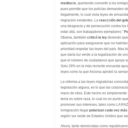
mediocre
, queriendo convertir a los inmigr
pues permite que los policías demanden id
ilegalmente, lo cual viola leyes de privaci
migración existentes. La
reaccción del go
una desgracia y de persecución contra los l
estar allá, son trabajadores ejemplares.”
Po
Obama, también
criticó la ley
diciendo que 
aplicación para asegurarse que no habrían
prioridad respetar las leyes del país. Mas
que daría luz verde a la legalización de un
que el número de ciudadanos que apoya su g
Solo 29% en la más reciente encuesta apo
leyes como la que Arizona aprobó la seman
La reforma a las leyes migratorias conoci
legislación alguna, es lo que las corporaci
mano de obra. Este hecho es simplemente i
tema es sobre raza, lo cual es un punto qu
promover sus intereses, tales como LA RAZ
inmigración ilegal
polarizan cada vez más
región sur oeste de Estados Unidos que 
Ahora, tanto demócratas como republicano