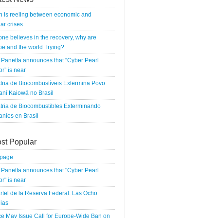
n is reeling between economic and
ar crises
 one believes in the recovery, why are
e and the world Trying?
Panetta announces that “Cyber Pearl
r” is near
tria de Biocombustíveis Extermina Povo
ní Kaiowá no Brasil
tria de Biocombustibles Exterminando
níes en Brasil
st Popular
tpage
Panetta announces that "Cyber Pearl
r" is near
rtel de la Reserva Federal: Las Ocho
ias
e May Issue Call for Europe-Wide Ban on