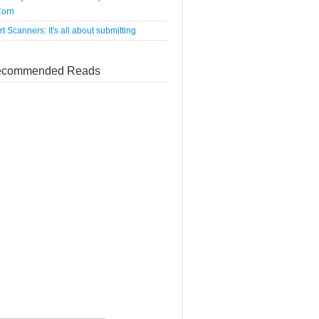
orn
rt Scanners: It's all about submitting
commended Reads