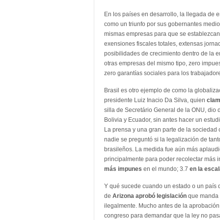
En los países en desarrollo, la llegada de 
como un triunfo por sus gobernantes medio
mismas empresas para que se establezcan e
exensiones fiscales totales, extensas jorn
posibilidades de crecimiento dentro de la 
otras empresas del mismo tipo, zero impues
zero garantías sociales para los trabajador
Brasil es otro ejemplo de como la globaliza
presidente Luiz Inacio Da Silva, quien
clam
silla de Secretário General de la ONU, dio
Bolivia y Ecuador, sin antes hacer un estud
La prensa y una gran parte de la sociedad c
nadie se preguntó si la legalización de tant
brasileños. La medida fue aún más aplaudid
principalmente para poder recolectar más 
más impunes
en el mundo; 3.7
en la esca
Y qué sucede cuando un estado o un país de
de
Arizona aprobó legislación
que manda a 
ilegalmente. Mucho antes de la aprobación 
congreso para demandar que la ley no pas