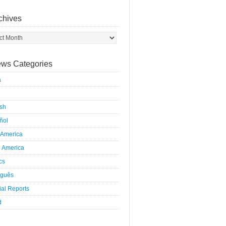
chives
ws Categories
a
ish
ñol
 America
h America
ics
uguês
al Reports
d