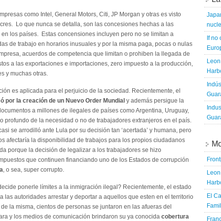
empresas como Intel, General Motors, Citi, JP Morgan y otras es visto
Japa
cres. Lo que nunca se detalla, son las concesiones hechas a las
nucle
n los países. Estas concensiones incluyen pero no se limitan a
If no
adas de trabajo en horarios inusuales y por la misma paga, pocas o nulas
Europ
empresa, acuerdos de competencia que limitan o prohiben la llegada de
Leon 
tos a las exportaciones e importaciones, zero impuesto a la producción,
Harbo
es y muchas otras.
Indús
ción es aplicada para el perjuicio de la sociedad. Recientemente, el
Guara
ó por la creación de un Nuevo Order Mundial
y además persigue la
Indus
 documentos a millones de ilegales de países como Argentina, Uruguay,
Guara
io profundo de la necesidad o no de trabajadores extranjeros en el país.
asi se arrodilló ante Lula por su decisión tan ‘acertada’ y humana, pero
os afectaría la disponibilidad de trabajos para los propios ciudadanos
Mo
a porque la decisión de legalizar a los trabajadores se hizo
Fron
impuestos que continuen financiando uno de los Estados de corrupción
la
, o sea, super corrupto.
Leon 
Harbo
cide ponerle límites a la inmigración ilegal? Recientemente, el estado
El Ca
las autoridades arrestar y deportar a aquellos que esten en el territorio
Famil
de la misma, cientos de personas se juntaron en las afueras del
ara y los medios de comunicación brindaron su ya conocida
cobertura
Franc