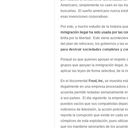
Americano, simplemente no caen en las m
buscarlas. El sueño americano nunca exist
esas invenciones corporativas.
Por esto, y mucho estudio de la historia que
inmigración ilegal ha sido usada por las c
brilla por la libertad. Esto viene aconte
del plan de retroceso, los gobiernos y la
para destruir sociedades completas y con
Porqué es que quienes apoyan el respeto de
grupos que apoyan la inmigración ilegal, l
aplicar las leyes de forma selectiva; de la
En el documental
Food, Inc,
se muestra esta
ilegalmente en una empresa procesadora de
acuerda permitir redadas semanalmente en 
a sus países. El día siguiente, la empresa 
puestos vacíos que sus compatriotas dejar
noticieros de televisión, la acción policial
reporta la corrupción que existe en cada u
cómplices de esta explotación, pues utiliz
que los mantiene ignorantes de los acuerdos