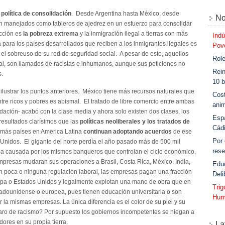
a
política de consolidación
. Desde Argentina hasta México; desde
No
on manejados como tableros de ajedrez en un esfuerzo para consolidar
acción es
la pobreza extrema
y la inmigración ilegal a tierras con más
Indú
ara los países desarrollados que reciben a los inmigrantes ilegales es
Povo
l sobreuso de su red de seguridad social. A pesar de esto, aquellos
Role
egal, son llamados de racistas e inhumanos, aunque sus peticiones no
Rein
s.
10 b
ustrar los puntos anteriores. México tiene más recursos naturales que
Cost
re ricos y pobres es abismal. El tratado de libre comercio entre ambas
anim
idación- acabó con la clase media y ahora solo existen dos clases, los
Esp
 resultados clarísimos que las
políticas neoliberales y los tratados de
Cád
más países en America Latina
continuan adoptando acuerdos
de ese
Por
Unidos. El gigante del norte perdía el año pasado más de 500 mil
rese
ca causada por los mismos banqueros que controlan el ciclo económico.
presas mudaran sus operaciones a Brasil, Costa Rica, México, India,
Edu
con poca o ninguna regulación laboral, las empresas pagan una fracción
Deli
ropa o Estados Unidos y legalmente explotan una mano de obra que en
Tri
tadounidense o europea, pues tienen educación universitaria o son
Hum
la mismas empresas. La única diferencia es el color de su piel y su
laro de racismo? Por supuesto los gobiernos incompetentes se niegan a
ores en su propia tierra.
La