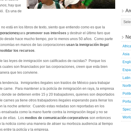
anos; hay que
Ar
ió. Es una de
 no está en los libros de texto, siento que entiendo como es que la
orporaciones
para
promover sus interéses
y destruir el último faro que
Ne
ciendo desde hace mucho tiempo, por lo menos unos 50 años. Como parte
s economías en manos de las corporaciones
usan la inmigración ilegal
Afric
solidar los recursos
.
Asia
 las leyes de inmigración son calificados de racistas? Porque los
Engl
os cuales son financiados por las corporaciones, creen que esta bien
Espa
 manera que les conviene.
Latin
 tendencia. Inmigrantes ilegales son traidos de México para trabajar
Nort
 carne. Para mantener a la policía de inmigración en raya, la empresa
Polit
donde se detienen entre 15 y 20 trabajadores, quienes son deportados
de carnes ya tiene otros trabajadores ilegales esperando para llenar los
Port
on la noche anterior. Cuando estas redadas son reportadas en los
Speci
 es ensalsada como la mano fuerte contra la inmigración ilegal y no se
Worl
na de ellas. Los
medios de comunicación corporativos
son entonces
an la noticia como una manera de atraer su morboza audiencia al tiempo
 entre la policía y la empresa.