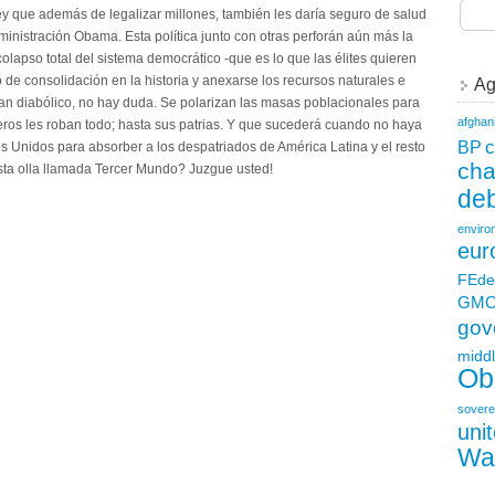
ey que además de legalizar millones, también les daría seguro de salud
ministración Obama. Esta política junto con otras perforán aún más la
colapso total del sistema democrático -que es lo que las élites quieren
de consolidación en la historia y anexarse los recursos naturales e
Ag
lan diabólico, no hay duda. Se polarizan las masas poblacionales para
afghan
os les roban todo; hasta sus patrias. Y que sucederá cuando no haya
c
BP
 Unidos para absorber a los despatriados de América Latina y el resto
ch
sta olla llamada Tercer Mundo? Juzgue usted!
deb
enviro
eur
FEde
GM
gov
middl
Ob
sovere
uni
Wa