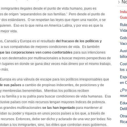
No
s inmigrantes ilegales desde el punto de vista humano, pues es
Indu
es de origen ‘separandolos de sus familias.’ Pero desde el punto de
Guar
ner dos estándares. O se respetan las leyes que rigen una nación, o se
Rule
quieren. Eso es lo que reina en America Latina, y por eso es que la
Vid
 mejor vida.
Gobi
os, Canadá y Europa es el resultado
del fracaso de los políticos y
Vac
 a sus compatriotas de mejores condiciones de vida. Es también
Aust
 que las corporaciones ven como confortables
para sus intenciones
bill
nes son desterrados por multinacionales a buscar mejores perspectivas de
n lugares en donde se gana diez veces más dinero por el mismo trabajo,
Cost
o más.
los 
Esp
y Europa es una válvula de escape para los políticos irresponsables que
en 
de sus países
a cambio de propinas indecentes, de posiciones y de
¿Po
y membresías beneméritas. Mientras los políticos reciben
rese
 su família y a su patria para buscar condiciones de vida humanas. Esa
nclusive países con más recursos tengan mayores índices de pobreza.
Educ
as grandes multinacionales
se las han ingeniado
para mantener al
Deli
lidan su poder y riqueza en unos pocos países a los que, a través de
Otra
 recursos. Entonces, debe ser dicho y aclarado de una vez por todas: No
Ric
lotan a los inmigrantes, sino, las élites que controlan esos gobiernos.