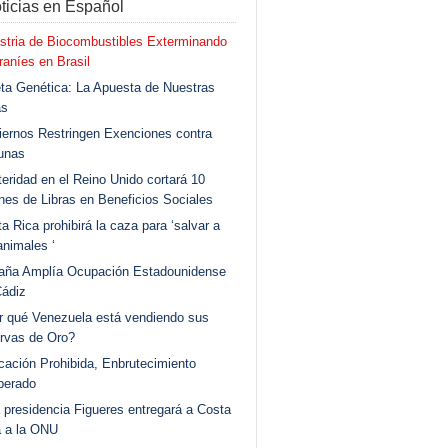
ticias en Español
stria de Biocombustibles Exterminando
aníes en Brasil
ta Genética: La Apuesta de Nuestras
as
ernos Restringen Exenciones contra
unas
eridad en el Reino Unido cortará 10
ones de Libras en Beneficios Sociales
a Rica prohibirá la caza para ‘salvar a
animales ‘
aña Amplía Ocupación Estadounidense
Cádiz
r qué Venezuela está vendiendo sus
rvas de Oro?
ación Prohibida, Enbrutecimiento
berado
 presidencia Figueres entregará a Costa
a a la ONU