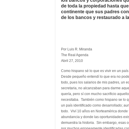
los bancos y corporaciones que
de toda la propiedad hasta que 
continente que sus padres con
de los bancos y restaurado a la
Por Luis R. Miranda
The Real Agenda
Abril 27, 2010
Como hispano sé lo que es vivir en un país
Desde pequeño
entendí lo que era no pode
todo, pues los salarios de mis padres, un 
secretaria, no alcanzaban para darme aqu
quería, pero sí con mucho sacrificio aquell
necesitaba. También como hispano se lo qu
un país identificado como desarrollado; a
todo. Viví 10 años en Norteamérica donde 
abundancia y donde las oportunidades exis
demuestra la historia. Sin embargo, esas 
por muchos erroneamente identificadas co