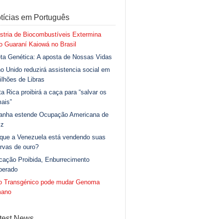
tícias em Português
stria de Biocombustíveis Extermina
 Guaraní Kaiowá no Brasil
ta Genética: A aposta de Nossas Vidas
o Unido reduzirá assistencia social em
ilhões de Libras
a Rica proibirá a caça para “salvar os
ais”
anha estende Ocupação Americana de
iz
 que a Venezuela está vendendo suas
rvas de ouro?
cação Proibida, Enburrecimento
berado
go Transgénico pode mudar Genoma
ano
test News