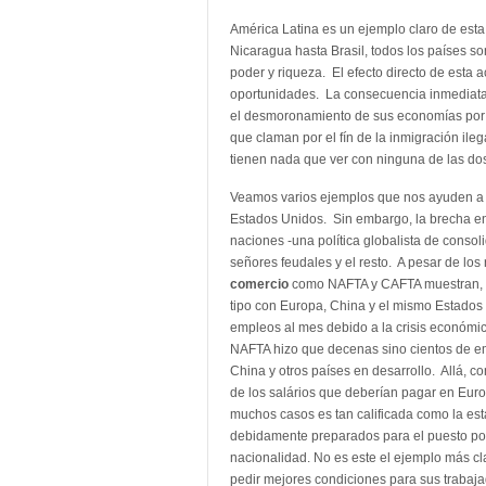
América Latina es un ejemplo claro de est
Nicaragua hasta Brasil, todos los países s
poder y riqueza. El efecto directo de esta 
oportunidades. La consecuencia inmediata p
el desmoronamiento de sus economías por e
que claman por el fín de la inmigración il
tienen nada que ver con ninguna de las do
Veamos varios ejemplos que nos ayuden a il
Estados Unidos. Sin embargo, la brecha ent
naciones -una política globalista de consol
señores feudales y el resto. A pesar de los
comercio
como NAFTA y CAFTA muestran, 
tipo con Europa, China y el mismo Estados 
empleos al mes debido a la crisis económi
NAFTA hizo que decenas sino cientos de em
China y otros países en desarrollo. Allá, 
de los salários que deberían pagar en Eu
muchos casos es tan calificada como la es
debidamente preparados para el puesto por 
nacionalidad. No es este el ejemplo más c
pedir mejores condiciones para sus trabajad