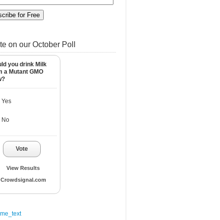
te on our October Poll
ld you drink Milk
m a Mutant GMO
w?
Yes
No
Vote
View Results
Crowdsignal.com