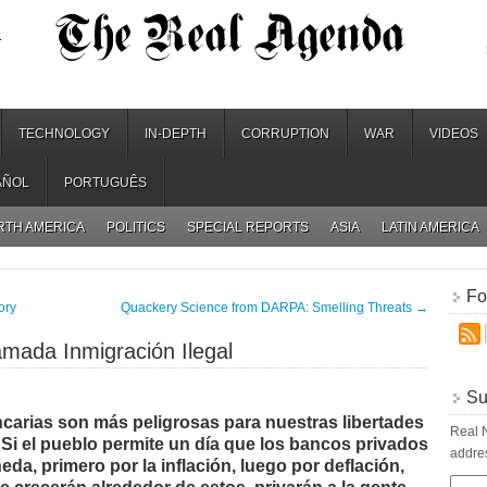
.
TECHNOLOGY
IN-DEPTH
CORRUPTION
WAR
VIDEOS
AÑOL
PORTUGUÊS
RTH AMERICA
POLITICS
SPECIAL REPORTS
ASIA
LATIN AMERICA
Fo
ory
Quackery Science from DARPA: Smelling Threats
→
mada Inmigración Ilegal
Su
ncarias son más peligrosas para nuestras libertades
Real N
 Si el pueblo permite un día que los bancos privados
addres
da, primero por la inflación, luego por deflación,