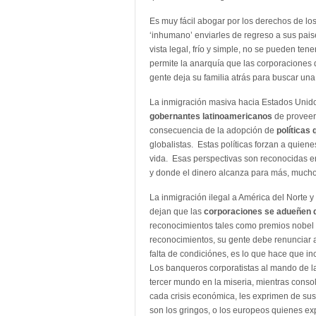
Es muy fácil abogar por los derechos de lo
‘inhumano’ enviarles de regreso a sus pais
vista legal, frío y simple, no se pueden te
permite la anarquía que las corporaciones 
gente deja su familia atrás para buscar una
La inmigración masiva hacia Estados Unid
gobernantes latinoamericanos
de proveer
consecuencia de la adopción de
políticas
globalistas. Estas políticas forzan a quie
vida. Esas perspectivas son reconocidas e
y donde el dinero alcanza para más, much
La inmigración ilegal a América del Norte 
dejan que las
corporaciones se adueñen 
reconocimientos tales como premios nobel 
reconocimientos, su gente debe renunciar a
falta de condiciónes, es lo que hace que i
Los banqueros corporatistas al mando de l
tercer mundo en la miseria, mientras conso
cada crisis económica, les exprimen de sus
son los gringos, o los europeos quienes exp