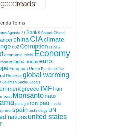
enda Terms
Banks
Agenda 21
Barack Obama
istan
CIA
china
climate
ancer
ange
Corruption
crisis
co2
Economy
t
economic crisis
euro
estados unidos
nment
ope
European Union
Eurozone
FDA
global warming
ral Reserve
O
Goldman Sachs
Google
IMF
greece
ernment
Iran
Monsanto
nato
e east
ama
ron paul
portugal
russia
spain
UN
technology
ign debt
united states
ted nations
r