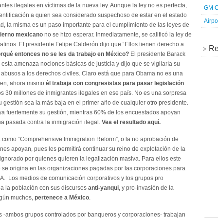
antes ilegales en víctimas de la nueva ley. Aunque la ley no es perfecta,
GM C
entificación a quien sea considerado suspechoso de estar en el estado
Airpo
dad, la misma es un paso importante para el cumplimiento de las leyes de
bierno mexicano
no se hizo esperar. Inmediatamente, se calificó la ley de
atinos. El presidente Felipe Calderón dijo que “Ellos tienen derecho a
Re
rqué entonces no se les da trabajo en México?
El presidente Barack
esta amenaza nociones básicas de justicia y dijo que se vigilaría su
 abusos a los derechos civiles. Claro está que para Obama no es una
 bien, ahora mismo
él trabaja con congresistas para pasar legislación
os 30 millones de inmigrantes ilegales en ese país. No es una sorpresa
estión sea la más baja en el primer año de cualquier otro presidente.
ya fuertemente su gestión, mientras 60% de los encuestados apoyan
a pasada contra la inmigración ilegal.
Vea el resultado aquí.
da como “Comprehensive Immigration Reform”, o la no aprobación de
ones apoyan, pues les permitirá continuar su reino de explotación de la
gnorado por quienes quieren la legalización masiva. Para ellos este
e se origina en las organizaciones pagadas por las corporaciones para
A. Los medios de comunicación corporativos y los grupos pro
a la población con sus discursos
anti-yanqui
, y pro-invasión de la
según muchos,
pertenece a México
.
s -ambos grupos controlados por banqueros y corporaciones- trabajan