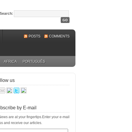
Search:
POSTS
COMMENTS
AFRICA
PORTUGUÊS
llow us
bscribe by E-mail
ews are at your fingertips.Enter your e-mail
s and receive our articles.