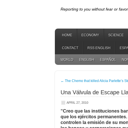
Reporting to you without fear or favor
HOME
ECONOMY
SCIENCE
CONTACT
RSS ENGLISH
ESP
WORLD
ENGLISH
ESPAÑOL
NO
←
The Chemo that killed Alicia Parlette’s St
Una Válvula de Escape Lla
APRIL 27, 2010
“Creo que las instituciones ba
que los ejércitos permanentes.
controlen la emisión de su mone