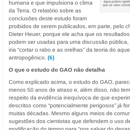
humana e que impulsiona o clima
água podem rapid
que os raios cósm
da Terra. O relatório sobre as
conclusões deste estudo foram
proibidos de serem publicados, em parte, pelo c
Dieter Heuer, porque ele acha que os resultado
podem ser usadas para uma discussão pública,
iria “cortar o rabo e as orelhas” da teoria do aqu
antropogênico.
(6)
O que o estudo do GAO não detalha
Como explicado acima, o estudo do GAO, parec
menos 50 anos de atraso e, além disso, não t
respeito da evidência inequívoca de que exper
descritos como “potencialmente perigosos” já fo
muitas décadas. Mesmo alguns meios de comun
sugestões dos cientistas que defendem o uso de
modificação do tempo para “nos salvar do desa