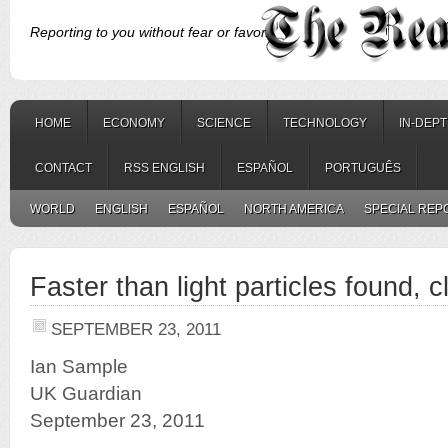
Reporting to you without fear or favor.
HOME
ECONOMY
SCIENCE
TECHNOLOGY
IN-DEP
CONTACT
RSS ENGLISH
ESPAÑOL
PORTUGUÊS
WORLD
ENGLISH
ESPAÑOL
NORTH AMERICA
SPECIAL REP
Faster than light particles found, c
SEPTEMBER 23, 2011
Ian Sample
UK Guardian
September 23, 2011