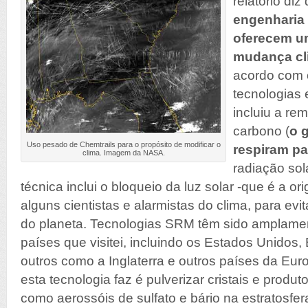
relatório diz
engenharia 
oferecem um
mudança cli
acordo com 
tecnologias
incluiu a re
carbono (
o 
Uso pesado de Chemtrails para o propósito de modificar o
respiram pa
clima. Imagem da NASA.
radiação sol
técnica inclui o bloqueio da luz solar -que é a o
alguns cientistas e alarmistas do clima, para ev
do planeta. Tecnologias SRM têm sido amplamen
países que visitei, incluindo os Estados Unidos, 
outros como a Inglaterra e outros países da Eur
esta tecnologia faz é pulverizar cristais e produt
como aerossóis de sulfato e bário na estratosfe