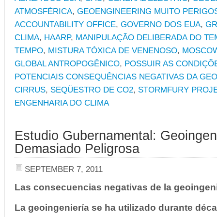
ATMOSFÉRICA
,
GEOENGINEERING MUITO PERIGO
ACCOUNTABILITY OFFICE
,
GOVERNO DOS EUA
,
GR
CLIMA
,
HAARP
,
MANIPULAÇÃO DELIBERADA DO T
TEMPO
,
MISTURA TÓXICA DE VENENOSO
,
MOSCOW
GLOBAL ANTROPOGÊNICO
,
POSSUIR AS CONDIÇÕ
POTENCIAIS CONSEQUÊNCIAS NEGATIVAS DA GE
CIRRUS
,
SEQÜESTRO DE CO2
,
STORMFURY PROJ
ENGENHARIA DO CLIMA
Estudio Gubernamental: Geoingeni
Demasiado Peligrosa
SEPTEMBER 7, 2011
Las consecuencias negativas de la geoingeni
La geoingeniería se ha utilizado durante déc