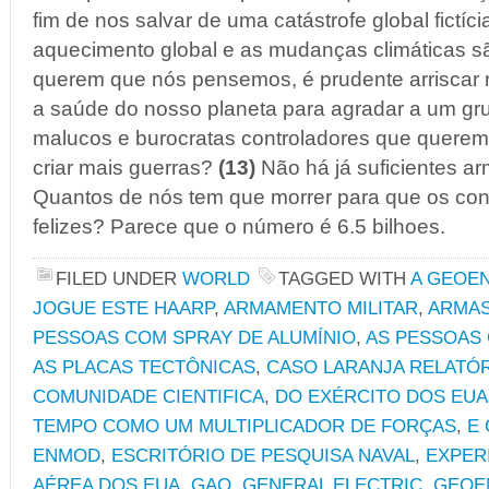
fim de nos salvar de uma catástrofe global fictíc
aquecimento global e as mudanças climáticas sã
querem que nós pensemos, é prudente arriscar 
a saúde do nosso planeta para agradar a um gru
malucos e burocratas controladores que querem m
criar mais guerras?
(13)
Não há já suficientes ar
Quantos de nós tem que morrer para que os con
felizes? Parece que o número é 6.5 bilhoes.
FILED UNDER
WORLD
TAGGED WITH
A GEOE
JOGUE ESTE HAARP
,
ARMAMENTO MILITAR
,
ARMAS
PESSOAS COM SPRAY DE ALUMÍNIO
,
AS PESSOAS 
AS PLACAS TECTÔNICAS
,
CASO LARANJA RELATÓ
COMUNIDADE CIENTIFICA
,
DO EXÉRCITO DOS EUA
TEMPO COMO UM MULTIPLICADOR DE FORÇAS
,
E
ENMOD
,
ESCRITÓRIO DE PESQUISA NAVAL
,
EXPER
AÉREA DOS EUA
,
GAO
,
GENERAL ELECTRIC
,
GEOE