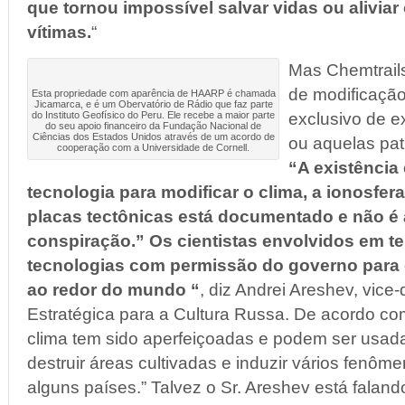
que tornou impossível salvar vidas ou aliviar
vítimas.
“
Mas Chemtrails
de modificaçã
Esta propriedade com aparência de HAARP é chamada
Jicamarca, e é um Obervatório de Rádio que faz parte
do Instituto Geofísico do Peru. Ele recebe a maior parte
exclusivo de e
do seu apoio financeiro da Fundação Nacional de
Ciências dos Estados Unidos através de um acordo de
ou aquelas pat
cooperação com a Universidade de Cornell.
“A existência
tecnologia para modificar o clima, a ionosfer
placas tectônicas está documentado e não é
conspiração.” Os cientistas envolvidos em t
tecnologias com permissão do governo para 
ao redor do mundo “
, diz Andrei Areshev, vice
Estratégica para a Cultura Russa. De acordo c
clima tem sido aperfeiçoadas e podem ser usad
destruir áreas cultivadas e induzir vários fenô
alguns países.” Talvez o Sr. Areshev está falan