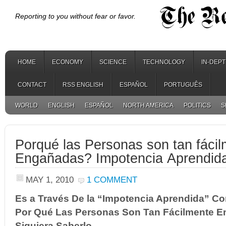
Reporting to you without fear or favor.
HOME
ECONOMY
SCIENCE
TECHNOLOGY
IN-DEP
CONTACT
RSS ENGLISH
ESPAÑOL
PORTUGUÊS
WORLD
ENGLISH
ESPAÑOL
NORTH AMERICA
POLITICS
S
Porqué las Personas son tan fáci
Engañadas? Impotencia Aprendid
MAY 1, 2010
1 COMMENT
Es a Través De la “Impotencia Aprendida” C
Por Qué Las Personas Son Tan Fácilmente E
Siquiera Saberlo