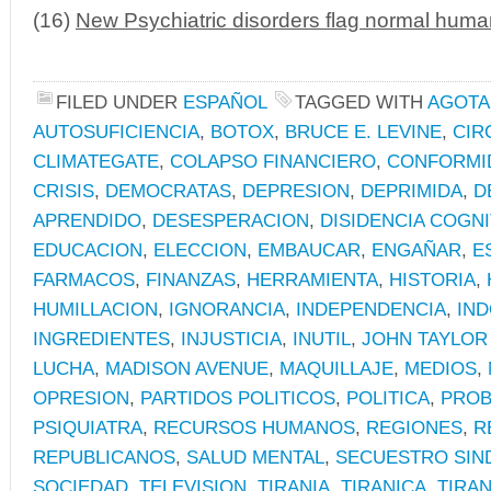
(16)
New Psychiatric disorders flag normal huma
FILED UNDER
ESPAÑOL
TAGGED WITH
AGOTA
AUTOSUFICIENCIA
,
BOTOX
,
BRUCE E. LEVINE
,
CIR
CLIMATEGATE
,
COLAPSO FINANCIERO
,
CONFORMI
CRISIS
,
DEMOCRATAS
,
DEPRESION
,
DEPRIMIDA
,
D
APRENDIDO
,
DESESPERACION
,
DISIDENCIA COGNI
EDUCACION
,
ELECCION
,
EMBAUCAR
,
ENGAÑAR
,
E
FARMACOS
,
FINANZAS
,
HERRAMIENTA
,
HISTORIA
,
HUMILLACION
,
IGNORANCIA
,
INDEPENDENCIA
,
IN
INGREDIENTES
,
INJUSTICIA
,
INUTIL
,
JOHN TAYLOR
LUCHA
,
MADISON AVENUE
,
MAQUILLAJE
,
MEDIOS
,
OPRESION
,
PARTIDOS POLITICOS
,
POLITICA
,
PROB
PSIQUIATRA
,
RECURSOS HUMANOS
,
REGIONES
,
R
REPUBLICANOS
,
SALUD MENTAL
,
SECUESTRO SIN
SOCIEDAD
,
TELEVISION
,
TIRANIA
,
TIRANICA
,
TIRA