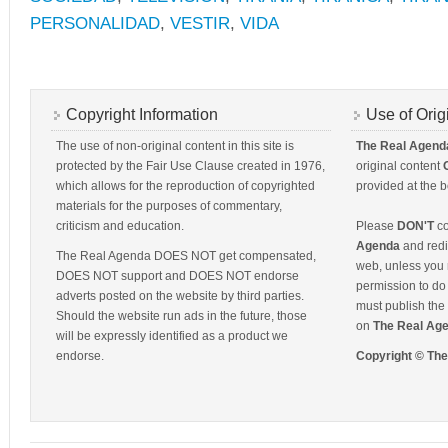
PERSONALIDAD
,
VESTIR
,
VIDA
Copyright Information
Use of Orig
The use of non-original content in this site is
The Real Agend
protected by the Fair Use Clause created in 1976,
original content
which allows for the reproduction of copyrighted
provided at the b
materials for the purposes of commentary,
criticism and education.
Please
DON'T
co
Agenda
and redis
The Real Agenda DOES NOT get compensated,
web, unless you 
DOES NOT support and DOES NOT endorse
permission to do 
adverts posted on the website by third parties.
must publish the 
Should the website run ads in the future, those
on
The Real Ag
will be expressly identified as a product we
endorse.
Copyright © Th