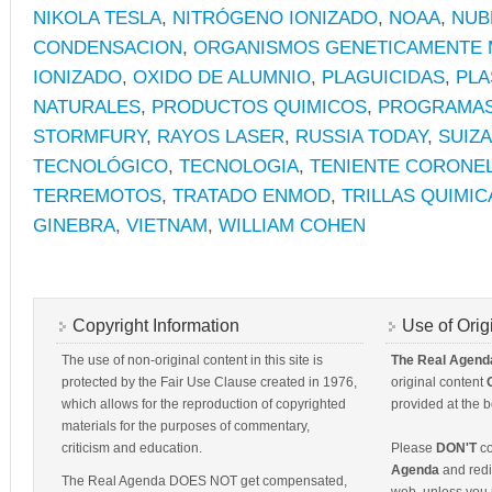
NIKOLA TESLA
,
NITRÓGENO IONIZADO
,
NOAA
,
NUB
CONDENSACION
,
ORGANISMOS GENETICAMENTE 
IONIZADO
,
OXIDO DE ALUMNIO
,
PLAGUICIDAS
,
PL
NATURALES
,
PRODUCTOS QUIMICOS
,
PROGRAMAS
STORMFURY
,
RAYOS LASER
,
RUSSIA TODAY
,
SUIZA
TECNOLÓGICO
,
TECNOLOGIA
,
TENIENTE CORONE
TERREMOTOS
,
TRATADO ENMOD
,
TRILLAS QUIMIC
GINEBRA
,
VIETNAM
,
WILLIAM COHEN
Copyright Information
Use of Orig
The use of non-original content in this site is
The Real Agend
protected by the Fair Use Clause created in 1976,
original content
which allows for the reproduction of copyrighted
provided at the b
materials for the purposes of commentary,
criticism and education.
Please
DON'T
co
Agenda
and redis
The Real Agenda DOES NOT get compensated,