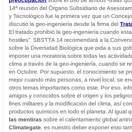
preocupación
sobre el uso de ambos -trillas qu
14ª reunión del Órgano Subsidiario de Asesorami
y Tecnológico fue la primera vez que un Concej
discutió la geo-ingeniería desde la firma del
Tra
El tratado prohibió la geo-ingeniería cuando est
hostiles”. SBSTTA 14 recomendará a la Conven
sobre la Diversidad Biológica que pida a sus g
imponer una moratoria sobre todas las actividad
clima a través de la geo-ingeniería, cuando se
en Octubre. Por supuesto, el conocimiento se p
mejor cuando más personas, a nivel local, se e
otros temas importantes como este. Por eso, info
amigos y conocidos sobre el origen y los peligro
fines militares y la modificación del clima, así c
productos químicos en todo el planeta. Al igua
las mentiras
sobre el calentamiento global antr
Climategate
, es nuestro deber exponer esto tam