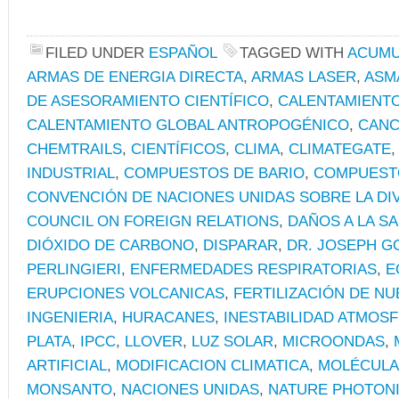
FILED UNDER
ESPAÑOL
TAGGED WITH
ACUMU
ARMAS DE ENERGIA DIRECTA
,
ARMAS LASER
,
ASM
DE ASESORAMIENTO CIENTÍFICO
,
CALENTAMIENT
CALENTAMIENTO GLOBAL ANTROPOGÉNICO
,
CAN
CHEMTRAILS
,
CIENTÍFICOS
,
CLIMA
,
CLIMATEGATE
INDUSTRIAL
,
COMPUESTOS DE BARIO
,
COMPUEST
CONVENCIÓN DE NACIONES UNIDAS SOBRE LA DI
COUNCIL ON FOREIGN RELATIONS
,
DAÑOS A LA S
DIÓXIDO DE CARBONO
,
DISPARAR
,
DR. JOSEPH G
PERLINGIERI
,
ENFERMEDADES RESPIRATORIAS
,
E
ERUPCIONES VOLCANICAS
,
FERTILIZACIÓN DE NU
INGENIERIA
,
HURACANES
,
INESTABILIDAD ATMOS
PLATA
,
IPCC
,
LLOVER
,
LUZ SOLAR
,
MICROONDAS
,
ARTIFICIAL
,
MODIFICACION CLIMATICA
,
MOLÉCULA
MONSANTO
,
NACIONES UNIDAS
,
NATURE PHOTON