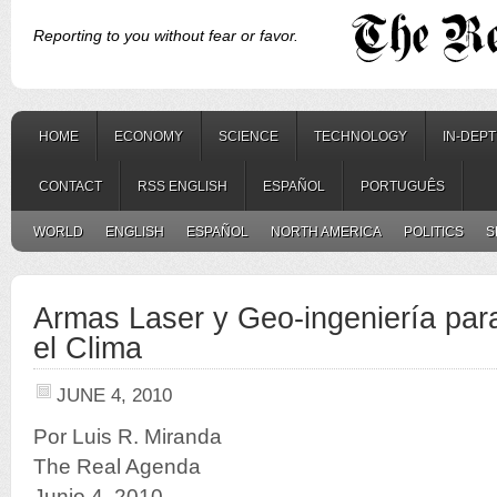
Reporting to you without fear or favor.
HOME
ECONOMY
SCIENCE
TECHNOLOGY
IN-DEP
CONTACT
RSS ENGLISH
ESPAÑOL
PORTUGUÊS
WORLD
ENGLISH
ESPAÑOL
NORTH AMERICA
POLITICS
S
Armas Laser y Geo-ingeniería para
el Clima
JUNE 4, 2010
Por Luis R. Miranda
The Real Agenda
Junio 4, 2010