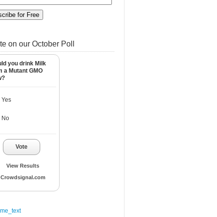
te on our October Poll
ld you drink Milk
m a Mutant GMO
w?
Yes
No
Vote
View Results
Crowdsignal.com