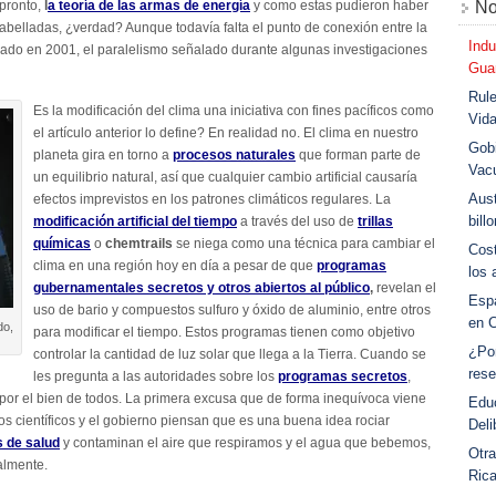
 pronto,
l
a teoría de las armas de energía
y como estas pudieron haber
No
cabelladas, ¿verdad? Aunque todavía falta el punto de conexión entre la
Indu
zado en 2001, el paralelismo señalado durante algunas investigaciones
Guar
Rule
Es la modificación del clima una iniciativa con fines pacíficos como
Vid
el artículo anterior lo define? En realidad no. El clima en nuestro
Gobi
planeta gira en torno a
procesos naturales
que forman parte de
Vac
un equilibrio natural, así que cualquier cambio artificial causaría
Aust
efectos imprevistos en los patrones climáticos regulares. La
bill
modificación artificial del tiempo
a través del uso de
trillas
químicas
o
chemtrails
se niega como una técnica para cambiar el
Cost
clima en una región hoy en día a pesar de que
programas
los 
gubernamentales secretos y otros abiertos al público
,
revelan el
Esp
uso de bario y compuestos sulfuro y óxido de aluminio, entre otros
en 
do,
para modificar el tiempo. Estos programas tienen como objetivo
¿Po
controlar la cantidad de luz solar que llega a la Tierra. Cuando se
rese
les pregunta a las autoridades sobre los
programas secretos
,
por el bien de todos. La primera excusa que de forma inequívoca viene
Educ
los científicos y el gobierno piensan que es una buena idea rociar
Deli
 de salud
y contaminan el aire que respiramos y el agua que bebemos,
Otra
almente.
Ric