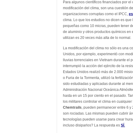
Para algunos científicos financiados por el
modificación del clima, son una cuestión 
organizaciones corruptas como el IPCC,
es
clima. Lo que los estudios no dicen es que l
pequeñas como 10 micras, pueden tener de
de aluminio y otros productos químicos en e
utilizan es 20 veces más alta de lo normal.
La modificación del clima no sólo es una co
Unidos, por ejemplo, experimentó con modifi
lluvias torrenciales en Vietnam durante el 
interrumpió la acción del ejército de la resi
Estados Unidos realizó más de 2.000 mision
o Furia de la Tormenta, utilizó la fertiliza
sido estudiadas y aplicadas durante al men
Administración Nacional Oceánica Atmósfer
hasta en un 15 por ciento en el pasado. Tam
los militares controlar el clima en cualquier
Chemtrails
, pueden permanecer entre 6 y 
son rociadas. Las mismas pueden cubrir ár
tecnologías pueden usarse para crear hurac
incluso disiparlos? La respuesta es
SÍ
.