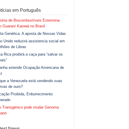
tícias em Português
stria de Biocombustíveis Extermina
 Guaraní Kaiowá no Brasil
ta Genética: A aposta de Nossas Vidas
o Unido reduzirá assistencia social em
ilhões de Libras
a Rica proibirá a caça para “salvar os
ais”
anha estende Ocupação Americana de
iz
 que a Venezuela está vendendo suas
rvas de ouro?
cação Proibida, Enburrecimento
berado
go Transgénico pode mudar Genoma
ano
test News