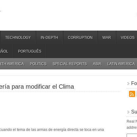
.
TECHNOLOGY
IN-DEPTH
CORRUPTION
WAR
VIDEOS
AÑOL
PORTUGUÊS
RTH AMERICA
POLITICS
SPECIAL REPORTS
ASIA
LATIN AMERICA
Fo
ría para modificar el Clima
Su
Real N
addres
uando el tema de las armas de energía directa se toca en una