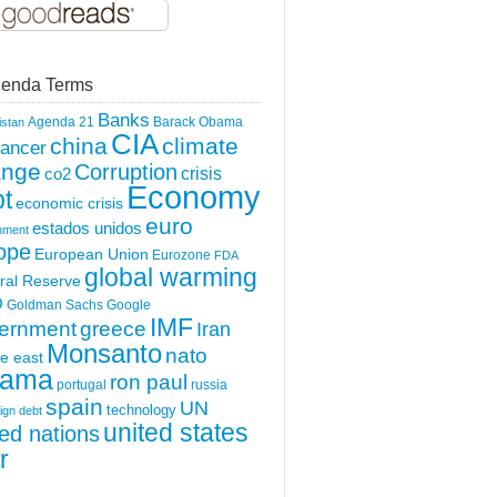
enda Terms
Banks
Agenda 21
Barack Obama
istan
CIA
china
climate
ancer
ange
Corruption
crisis
co2
Economy
t
economic crisis
euro
estados unidos
nment
ope
European Union
Eurozone
FDA
global warming
ral Reserve
O
Goldman Sachs
Google
IMF
greece
ernment
Iran
Monsanto
nato
e east
ama
ron paul
portugal
russia
spain
UN
technology
ign debt
united states
ted nations
r