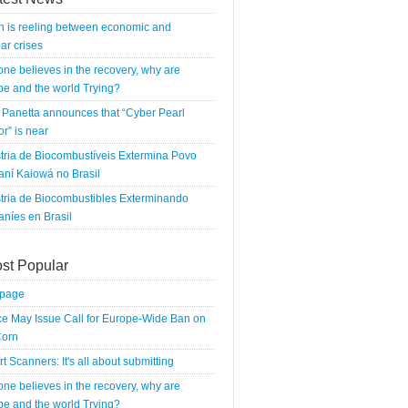
n is reeling between economic and
ar crises
 one believes in the recovery, why are
e and the world Trying?
Panetta announces that “Cyber Pearl
r” is near
tria de Biocombustíveis Extermina Povo
ní Kaiowá no Brasil
tria de Biocombustibles Exterminando
níes en Brasil
st Popular
tpage
e May Issue Call for Europe-Wide Ban on
orn
rt Scanners: It's all about submitting
 one believes in the recovery, why are
e and the world Trying?