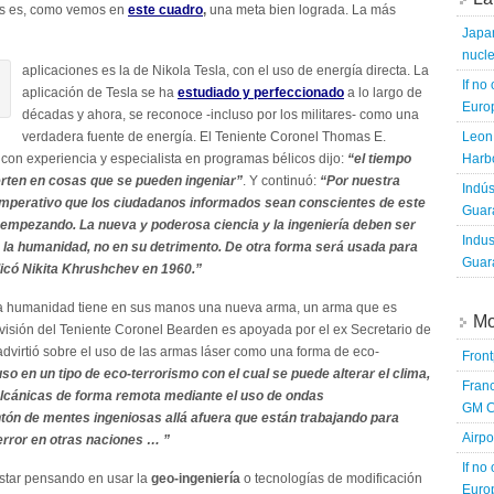
res es, como vemos en
este cuadro
,
una meta bien lograda. La más
Japa
nucle
aplicaciones es la de Nikola Tesla, con el uso de energía directa. La
If no
aplicación de Tesla se ha
estudiado y perfeccionado
a lo largo de
Europ
décadas y ahora, se reconoce -incluso por los militares- como una
verdadera fuente de energía. El Teniente Coronel Thomas E.
Leon 
 con experiencia y especialista en programas bélicos dijo:
“el tiempo
Harbo
rten en cosas que se pueden ingeniar”
. Y continuó:
“Por nuestra
Indús
imperativo que los ciudadanos informados sean conscientes de este
Guara
empezando. La nueva y poderosa ciencia y la ingeniería deben ser
Indus
e la humanidad, no en su detrimento. De otra forma será usada para
Guara
ndicó Nikita Khrushchev en 1960.”
 la humanidad tiene en sus manos una nueva arma, un arma que es
Mo
a visión del Teniente Coronel Bearden es apoyada por el ex Secretario de
dvirtió sobre el uso de las armas láser como una forma de eco-
Fron
so en un tipo de eco-terrorismo con el cual se puede alterar el clima,
Franc
lcánicas de forma remota mediante el uso de ondas
GM C
ón de mentes ingeniosas allá afuera que están trabajando para
Airpo
error en otras naciones … ”
If no
estar pensando en usar la
geo-ingeniería
o tecnologías de modificación
Europ