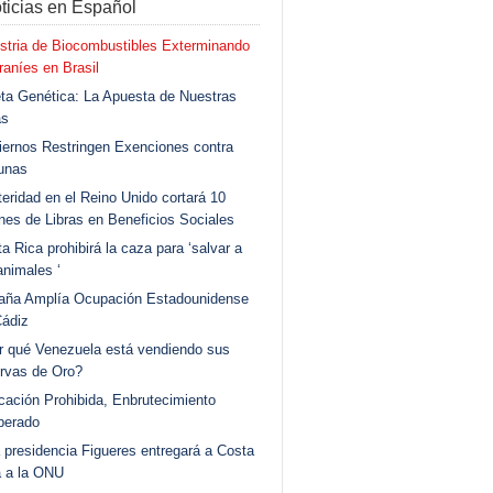
ticias en Español
stria de Biocombustibles Exterminando
aníes en Brasil
ta Genética: La Apuesta de Nuestras
as
ernos Restringen Exenciones contra
unas
eridad en el Reino Unido cortará 10
ones de Libras en Beneficios Sociales
a Rica prohibirá la caza para ‘salvar a
animales ‘
aña Amplía Ocupación Estadounidense
Cádiz
r qué Venezuela está vendiendo sus
rvas de Oro?
ación Prohibida, Enbrutecimiento
berado
 presidencia Figueres entregará a Costa
a a la ONU