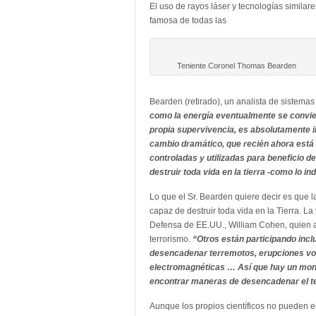
El uso de rayos láser y tecnologías simila
famosa de todas las
Teniente Coronel Thomas Bearden
Bearden (retirado), un analista de sistemas
como la energía eventualmente se convie
propia supervivencia, es absolutamente 
cambio dramático, que recién ahora está 
controladas y utilizadas para beneficio d
destruir toda vida en la tierra -como lo i
Lo que el Sr. Bearden quiere decir es que
capaz de destruir toda vida en la Tierra. L
Defensa de EE.UU., William Cohen, quien a
terrorismo.
“Otros están participando inclu
desencadenar terremotos, erupciones vo
electromagnéticas … Así que hay un mont
encontrar maneras de
desencadenar el t
Aunque los propios científicos no pueden 