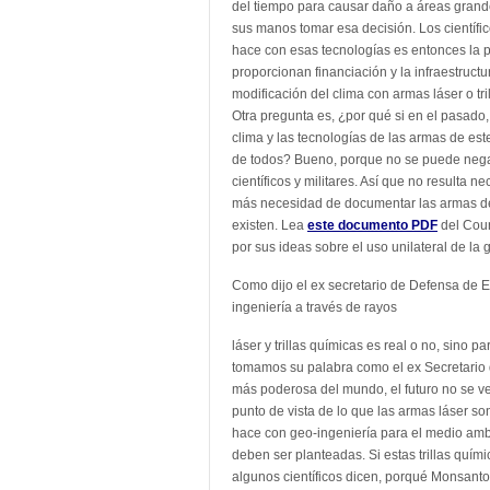
del tiempo para causar daño a áreas grandes
sus manos tomar esa decisión. Los científic
hace con esas tecnologías es entonces la p
proporcionan financiación y la infraestruc
modificación del clima con armas láser o tr
Otra pregunta es, ¿por qué si en el pasado
clima y las tecnologías de las armas de est
de todos? Bueno, porque no se puede negar
científicos y militares. Así que no resulta 
más necesidad de documentar las armas de r
existen. Lea
este documento PDF
del Coun
por sus ideas sobre el uso unilateral de la 
Como dijo el ex secretario de Defensa de E
ingeniería a través de rayos
láser y trillas químicas es real o no, sino pa
tomamos su palabra como el ex Secretario d
más poderosa del mundo, el futuro no se v
punto de vista de lo que las armas láser s
hace con geo-ingeniería para el medio amb
deben ser planteadas. Si estas trillas quím
algunos científicos dicen, porqué Monsant