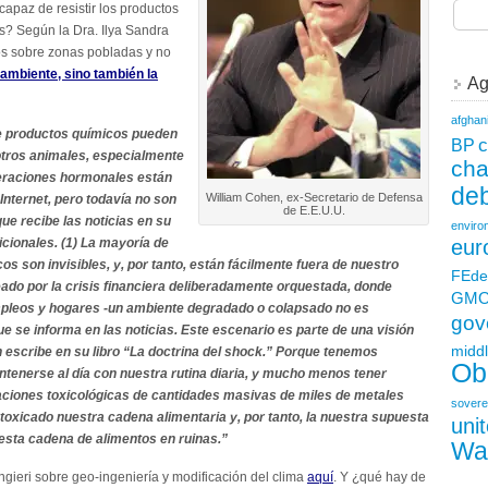
capaz de resistir los productos
las? Según la Dra. Ilya Sandra
dos sobre zonas pobladas y no
ambiente, sino también la
Ag
afghan
e productos químicos pueden
c
BP
otros animales, especialmente
ch
teraciones hormonales están
deb
William Cohen, ex-Secretario de Defensa
nternet, pero todavía no son
de E.E.U.U.
ue recibe las noticias en su
enviro
cionales. (1) La mayoría de
eur
s son invisibles, y, por tanto, están fácilmente fuera de nuestro
FEde
eado por la crisis financiera deliberadamente orquestada, donde
GM
mpleos y hogares -un ambiente degradado o colapsado no es
gov
ue se informa en las noticias. Este escenario es parte de una visión
middl
 escribe en su libro “La doctrina del shock.” Porque tenemos
Ob
mantenerse al día con nuestra rutina diaria, y mucho menos tener
caciones toxicológicas de cantidades masivas de miles de metales
sovere
oxicado nuestra cadena alimentaria y, por tanto, la nuestra supuesta
uni
 esta cadena de alimentos en ruinas.
”
Wa
ngieri sobre geo-ingeniería y modificación del clima
aquí
. Y ¿qué hay de