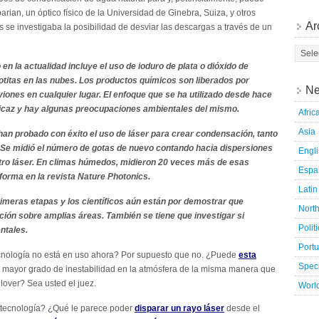
arian, un óptico físico de la Universidad de Ginebra, Suiza, y otros
Ar
 se investigaba la posibilidad de desviar las descargas a través de un
 en la actualidad incluye el uso de ioduro de plata o dióxido de
otitas en las nubes. Los productos químicos son liberados por
Ne
iones en cualquier lugar.
El enfoque que se ha utilizado desde hace
icaz y hay algunas preocupaciones ambientales del mismo.
Afric
Asia
an probado con éxito el uso de láser para crear condensación, tanto
Se midió el número de gotas de nuevo contando hacia dispersiones
Engl
otro láser. En climas húmedos, midieron 20 veces más de esas
Espa
nforma en la revista Nature Photonics.
Latin
rimeras etapas y los científicos aún están por demostrar que
Nort
ión sobre amplias áreas. También se tiene que investigar si
Polit
ntales.
Port
nología no está en uso ahora? Por supuesto que no. ¿Puede
esta
Speci
un mayor grado de inestabilidad en la atmósfera de la misma manera que
lover? Sea usted el juez.
Worl
 tecnología? ¿Qué le parece poder
disparar un rayo láser
desde el