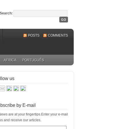
Search:
POSTS
COMMENTS
AFRICA
PORTUGUÊS
llow us
bscribe by E-mail
ews are at your fingertips.Enter your e-mail
s and receive our articles.