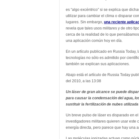
es “algo excéntrico” si se explica que dic
utilizar para cambiar el clima o disparar con
lugares. Sin embargo,
una reciente aplica
revela que tales usos militares y de otro ti
cerca de la realidad de lo que pensábamos
una aplicación común hoy en día.
En un artículo publicado en Russia Today, l
tecnologías no sólo es admitido por científic
también se explican sus aplicaciones.
Abajo está el artículo de Russia Today pub
del 2010, a las 13:08
Un láser de gran alcance se puede dispar
para causar la condensación del agua, los
sustituir la fertilización de nubes utilizada
Un breve pulso de láser es disparado en el
investigadores militares quieren usar este 
energía directa, pero parece que hay una ap
Las moléculas ionizadas actuan como núcl