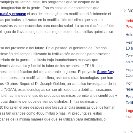
 complejo militar industrial, los programas que se ocupan de la
de imaginación de la gente. Eso es hasta que descubrimos que
No
tudió y propuso
el uso de tecnología para modificar artificialmente el
as partículas utilizadas en la modificación del clima que son tan
Indú
sastrosas consecuencias para nuestra salud. La acumulación de óxido
Povo
l agua de lluvia recogida en las regiones donde las trillas químicas se
Role
Rein
sa del presente o del futuro. En el pasado, el gobierno de Estados
10 b
cación del tiempo utilizando la fertilización de nubes para provocar
Cost
período de la guerra. La lluvia trajo inundaciones masivas que
anim
stencia vietnamita y facilitó la labor de los aviones de EE.UU. Los
Esp
es de modificación del clima durante la guerra. El proyecto
Stormfury
Cád
ción de nubes para modificar el clima, así como otras tecnologías que han
Por
os 40 años. Según el Dr. Joseph Golden, un científico investigador de la
rese
a (NOAA), esas tecnologías se han utilizado para debilitar huracanes
bién admite que el uso de productos químicos permite a los científicos y
Edu
 lugar durante períodos de tiempo distintos. Trillas químicas o
Deli
20 horas en el aire después que las sustancias químicas que los forman
Tri
eas tan grandes como 4000 millas o más. Mi pregunta es, estas
Hum
anes de la misma manera que que se utilizan para debilitarlos, o
La