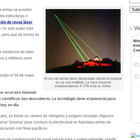
has armas se pueden
tra estructuras o
ción de rayos láser
Vo
po, no sólo están más
, pero que de hecho es
Wou
fro
Co
a existencia de tales
os y militares, pero
licado el 04 de mayo
El uso de armas laser disparadas desde el espacio
es ya una realidad. La nave espacial
estadounidense X-37B está en órbita.
ar en el aire húmedo
 científicos han descubierto.
La tecnología tiene el potencial para
 hoy en día.
 aire, se forma un camino de nitrógeno y oxígeno ionizado. Algunos
canal “plasma” para conducir la electricidad en futuristas armas de
licación con fines pacíficos.
eos de condensación de agua natural para y, potencialmente, puede