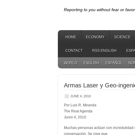
Reporting to you without fear or favor
HOME
ECONOMY
SCIENCE
CONTACT
RSS ENGLISH
ESP
WORLD
ENGLISH
ESPAÑOL
NO
Armas Laser y Geo-ingenie
JUNE 4, 2010
Por Luis R. Miranda
The Real Agenda
Junio 4, 2010
Muchas personas actúan con incredulidad c
conversación. Se cree que