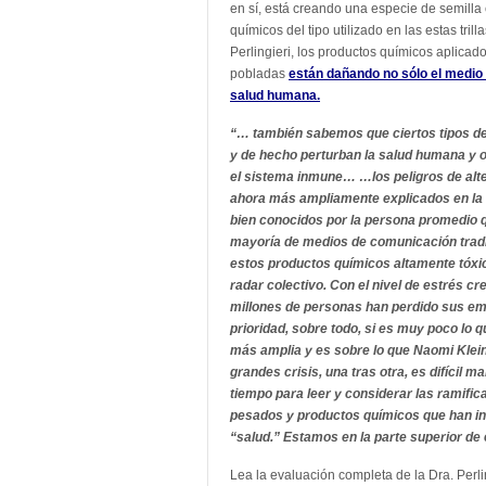
en sí, está creando una especie de semilla 
químicos del tipo utilizado en las estas tril
Perlingieri, los productos químicos aplica
pobladas
están dañando no sólo el medio 
salud humana.
“… también sabemos que ciertos tipos d
y de hecho perturban la salud humana y 
el sistema inmune… …los peligros de al
ahora más ampliamente explicados en la I
bien conocidos por la persona promedio q
mayoría de medios de comunicación tradi
estos productos químicos altamente tóxico
radar colectivo.
Con el nivel de estrés cr
millones de personas han perdido sus e
prioridad, sobre todo, si es muy poco lo q
más amplia y es sobre lo que Naomi Klein
grandes crisis, una tras otra, es difícil 
tiempo para leer y considerar las ramifi
pesados y productos químicos que han int
“salud.” Estamos en la parte superior de
Lea la evaluación completa de la Dra. Perli