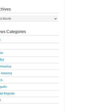
chives
ws Categories
a
ish
ñol
 America
h America
ics
uguês
al Reports
d