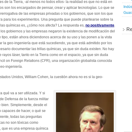
 de la Tierra, -al menos no todos ellos- la realidad es que no está en
Indús
os son los encargados de pensar, crear y aplicar tecnologías. Lo que se
Guara
rerrogativa de las empresas privadas o los gobiernos, que son los que
tura para los experimentos. Una pregunta que puede plantearse sobre la
illas químicas es, ¿cómo nos afecta? La respuesta es,
no positivamente
.
Re
, los gobiernos y las empresas negaron la existencia de modificación del
e tipo, están ahora diciendonos acerca de su uso y las ponen a la vista
 la geo-ingeniería que está sucediendo, ya que está admitido por los
necesario documentar las trillas químicas, ya que sin duda existen. No hay
ayos láser, tanto en la Tierra como en el espacio, ya que sin duda
cil on Foreign Relations (CFR), una organización globalista conocida
geo-ingeniería.
stados Unidos, William Cohen, la cuestión ahora no es si la geo-
ra qué va a ser utilizada. Y si
e Defensa de la fuerza militar
e bien. Simplemente, desde el
on capaces de hacer, o qué se
iente, todas las preguntas
icas no son tóxicas como
o, que es una empresa química