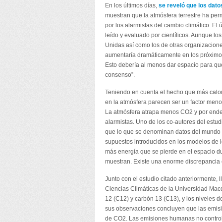
En los últimos días,
se reveló que los datos
muestran que la atmósfera terrestre ha per
por los alarmistas del cambio climático. El
leído y evaluado por científicos. Aunque lo
Unidas así como los de otras organizacione
aumentaría dramáticamente en los próximos
Esto debería al menos dar espacio para que
consenso”.
Teniendo en cuenta el hecho que más calor
en la atmósfera parecen ser un factor meno
La atmósfera atrapa menos CO2 y por ende e
alarmistas. Uno de los co-autores del estud
que lo que se denominan datos del mundo re
supuestos introducidos en los modelos de l
más energía que se pierde en el espacio du
muestran. Existe una enorme discrepancia e
Junto con el estudio citado anteriormente, 
Ciencias Climáticas de la Universidad Macq
12 (C12) y carbón 13 (C13), y los niveles 
sus observaciones concluyen que las emisi
de CO2. Las emisiones humanas no controlan