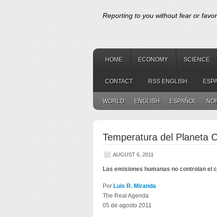
Reporting to you without fear or favor
HOME
ECONOMY
SCIENCE
CONTACT
RSS ENGLISH
ESP
WORLD
ENGLISH
ESPAÑOL
NO
Temperatura del Planeta 
AUGUST 6, 2011
Las emisiones humanas no controlan el cl
Por
Luis R. Miranda
The Real Agenda
05 de agosto 2011