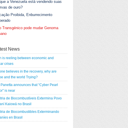
 que a Venezuela está vendendo suas
rvas de ouro?
cação Proibida, Enburrecimento
berado
go Transgénico pode mudar Genoma
ano
test News
n is reeling between economic and
ar crises
 one believes in the recovery, why are
e and the world Trying?
Panetta announces that “Cyber Pearl
r” is near
tria de Biocombustíveis Extermina Povo
ní Kaiowá no Brasil
tria de Biocombustibles Exterminando
níes en Brasil