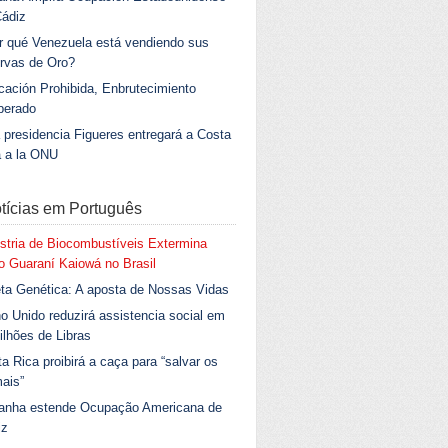
Cádiz
r qué Venezuela está vendiendo sus
rvas de Oro?
ación Prohibida, Enbrutecimiento
berado
 presidencia Figueres entregará a Costa
a a la ONU
tícias em Português
stria de Biocombustíveis Extermina
 Guaraní Kaiowá no Brasil
ta Genética: A aposta de Nossas Vidas
o Unido reduzirá assistencia social em
ilhões de Libras
a Rica proibirá a caça para “salvar os
ais”
anha estende Ocupação Americana de
iz