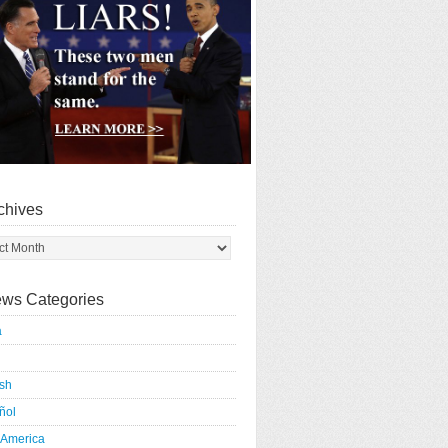
chives
ws Categories
a
ish
ñol
 America