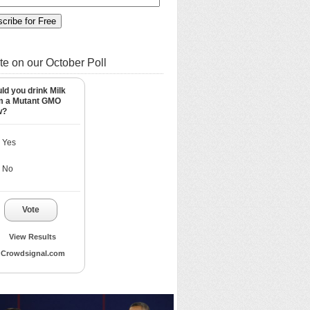
te on our October Poll
ld you drink Milk
m a Mutant GMO
w?
Yes
No
Vote
View Results
Crowdsignal.com