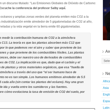
n un discurso titulado: “Las Emisiones Globales de Dióxido de Carbono:
Escuche la conferencia del profesor Salby aquí.
 océanos y amplias zonas verdes del planeta emiten más CO2 a la
 industrialización emite alrededor de 5 gigatoneladas de CO2 al año,
ladas y la vida vegetal en la tierra emite 60 gigatoneladas.
 medir la contribución humana de CO2 a la atmósfera
a C13. La teoría es que las plantas absorben más C12 que
por lo que podemos ver el aire y saber que proviene de las
Ar
anes y que proviene de los combustibles fósiles. Las plantas
entonces, debe ser nuestro uso de derivados de combustibles
es de CO2. La implicación es que, dado que el carbón y el
ón de plantas y otros materiales orgánicos, que esa “huella de
a atmósfera a través del uso que “el ser humano hace de
Ne
unto no es tan simple. Los humanos emitimos alrededor de 5.5
Afric
6 cada año (sin contar las plantas del océano). Hay una gran
 ida y vuelta entre los sumideros y las fuentes.
Asia
 cómo evoluciona la tasa de emisión de CO2 del suelo, por
Engl
Espa
Latin