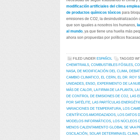
necesidad de seguir estudiando el clima y
modificación artificiales del clima empl
de productos químicos tóxicos
para bloqu
emisiones de CO2, la desindustrialización 
que son iguales a nosotros los humanos,
l
al mundo
, ya que tiene una huella más pe
ahora son propuestas por políticos fracasa
FILED UNDER
ESPAÑOL
TAGGED W
CHEMITRAILS
,
COMBUSTIBLES FÓSILES
,
CO
NASA
,
DE MODIFICACIÓN DEL CLIMA
,
DEBAT
CAMBIO CLIMATICO
,
EL CERN
,
EL DR. ROY 
UNIDADES
,
ENSO
,
EXPERIMENTO DE LA NU
MÁS DE CALOR
,
LA FIRMA DE LA PLANTA
,
LA
DE CONTROL DE EMISIONES DE CO2
,
LAS 
POR SATÉLITE
,
LAS PARTÍCULAS ENERGÉTI
VARIACIONES DE TEMPERATURA
,
LOS CAMB
CIENTÍFICOS AMORDAZADOS
,
LOS DATOS 
MODELOS INFORMÁTICOS
,
LOS NÚCLEOS 
MENOS CALENTAMIENTO GLOBAL SE VA A 
OSCILACIÓN
,
SOLAR DETERMINA EL CLIMA
,