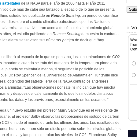
 satelitales
de la NASA para el año de 2000 hasta el año 2011
mitido que más de calor sea lanzado al espacio de lo que se presenta
 último estudio fue publicado en
Remote Sensing,
un periódico científico
s estudios sobre el cambio climático patrocinados por las Naciones
Vo
s alarmistas nos advirtieron acerca de cómo el calentamiento global
 años, el estudio publicado en
Remote Sensing
demuestra lo contrario.
 los alarmistas revisen sus números y dejen de decir que “hay
Wou
fro
Co
 se liberó al espacio de lo que se pensaba, las concentraciones de CO2
s importante cuando se trata del aumento de la temperatura planetaria.
l planeta se calentaría menos, si seguimos la posición de los
io, el Dr. Roy Spencer, de la Universidad de Alabama en Huntsville dice
al obtenidos del satelite Terra de la NASA contradice anteriores
os alarmistas. “Las observaciones por satélite indican que hay mucha
rante y después del calentamiento de lo que los modelos climáticos
ntre los datos y las previsiones; especialmente en los océanos. “
llega un nuevo estudio del profesor Murry Salby que es el Presidente de
uarie. El profesor Salby observó las proporciones de isótopo de carbón
de CO2 en todo el mundo durante los últimos dos años. Los resultados de
ones humanas tienen sólo un efecto pequeño sobre los niveles globales
 el clima, y tampoco controlan los niveles de CO2. El profesor Salby