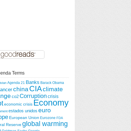
enda Terms
Banks
Agenda 21
Barack Obama
istan
CIA
china
climate
ancer
ange
Corruption
crisis
co2
Economy
t
economic crisis
euro
estados unidos
nment
ope
European Union
Eurozone
FDA
global warming
ral Reserve
O
Goldman Sachs
Google