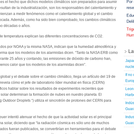
Por
es el hecho que dichos modelos climáticos son preparados para asumir
rese
ltan de la industrialización, son los responsables del calentamiento y
omienzan a medir fenómenos como el calentamiento global y el cambio
Edu
ocada. Además, como ha sido bien comprobado, los cambios climáticos
Deli
 no décadas o años.
Tri
Hum
 de temperatura explican las diferentes concentraciones de CO2.
 dados por NOAA y la misma NASA, indican que la humedad atmosférica y
La
orma que los modelos de los alarmistas dicen. “Tanto la NASA ERB como
durante 25 años y contando, las emisiones de dióxido de carbono han,
Japa
enos calor que los modelos de los alarmistas dicen”.
nucle
If no
lobal y el debate sobre el cambio climático, llega un artículo del 19 de
Europ
 revela cómo el jefe de laboratorio líder mundial en física (CERN)
íficos hablar sobre los resultados de experimentos recientes que
Leon 
solar determinan la formación de nubes en nuestro planeta. El
Harbo
utdoor Droplets “) utiliza el sincrotrón de protones del CERN para
Indús
Guara
Indus
uer intentó atenuar el hecho de que la actividad solar es el principal
Guara
ema solar, diciendo que “la radiación cósmica es sólo uno de muchos
tados fueran publicados, se convertirían en herramientas para el debate