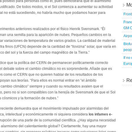
sería positivo para personas como él, pues demostraría que el alarmismo
Mo
justificado. De todos modos, si el Sol comienza a aumentar su actividad
cual no está sucediendo, no habría mucho que podamos hacer para
Fron
Franc
GM C
mentos anteriores realizados por el físico Henrik Svensmark. “Él
nan una semilla para la aparición de nubes. Pequeños cambios en la
Airpo
r variaciones de temperatura de varios grados. La cantidad de material
Biofu
a finos (UFCN) depende de la cantidad de “llovizna” solar, que varía en
peopl
o del sol y la fuerza del campo magnético de la Tierra.”
If no
dice que la política del CERN de permanecer políticamente correcto
Europ
 el debate sobre el cambio climático no es sorprendente. Añade que es
s como el CERN que no quieren hablar de los resultados de los
Re
oyan sus teorías. “Para ellos es normal entrar en “el ámbito
 cambio climático” siempre y cuando su resultados avalen que el
, pero no si son compatibles con la herejía de Svensmark de que el Sol
yos cósmicos y la formación de nubes.”
 reciente demuestra que el movimiento impulsado por alarmistas del
ica, intelectual y económicamente ni siquiera considera
los infames e-
rupción de una parte de la comunidad científica. ¿Hay alguna necesidad
so alarmismo del calentamiento global? Ciertamente, hay una mayor