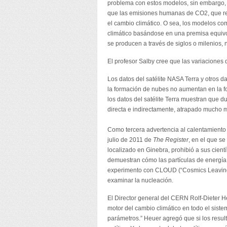
problema con estos modelos, sin embargo, 
que las emisiones humanas de CO2, que resu
el cambio climático. O sea, los modelos c
climático basándose en una premisa equiv
se producen a través de siglos o milenios,
El profesor Salby cree que las variaciones
Los datos del satélite NASA Terra y otros
la formación de nubes no aumentan en la f
los datos del satélite Terra muestran que 
directa e indirectamente, atrapado mucho m
Como tercera advertencia al calentamiento g
julio de 2011 de
The Register
, en el que se
localizado en Ginebra, prohibió a sus cient
demuestran cómo las partículas de energía 
experimento con CLOUD (“Cosmics Leaving O
examinar la nucleación.
El Director general del CERN Rolf-Dieter He
motor del cambio climático en todo el sist
parámetros.” Heuer agregó que si los resul