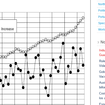
Nort
Polit
Port
Speci
Worl
No
Indu
Guar
Rule
Vid
Gobi
Vac
Aust
bill
Cost
los 
Esp