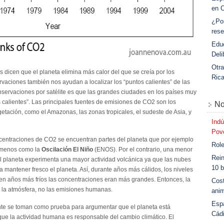
en 
¿Po
rese
Educ
Deli
Otra
s dicen que el planeta elimina más calor del que se creía por los
Ric
rvaciones también nos ayudan a localizar los “puntos calientes” de las
servaciones por satélite es que las grandes ciudades en los países muy
s calientes”. Las principales fuentes de emisiones de CO2 son los
No
etación, como el Amazonas, las zonas tropicales, el sudeste de Asia, y
Indú
Povo
centraciones de CO2 se encuentran partes del planeta que por ejemplo
Role
ómenos como la
Oscilación El Niño
(ENOS). Por el contrario, una menor
Rein
l planeta experimenta una mayor actividad volcánica ya que las nubes
10 b
 mantener fresco el planeta. Así, durante años más cálidos, los niveles
n años más fríos las concentraciones eran más grandes. Entonces, la
Cost
n la atmósfera, no las emisiones humanas.
anim
Esp
nte se toman como prueba para argumentar que el planeta está
Cád
ue la actividad humana es responsable del cambio climático. El