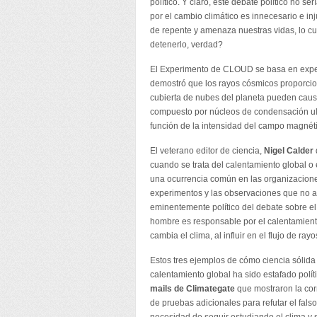
político. Y claro, este debate político no 
por el cambio climático es innecesario e in
de repente y amenaza nuestras vidas, lo 
detenerlo, verdad?
El Experimento de CLOUD se basa en experi
demostró que los rayos cósmicos proporcio
cubierta de nubes del planeta pueden causa
compuesto por núcleos de condensación ultr
función de la intensidad del campo magnétic
El veterano editor de ciencia,
Nigel Calder
cuando se trata del calentamiento global o
una ocurrencia común en las organizacione
experimentos y las observaciones que no ap
eminentemente político del debate sobre el
hombre es responsable por el calentamiento
cambia el clima, al influir en el flujo de ra
Estos tres ejemplos de cómo ciencia sólida
calentamiento global ha sido estafado polít
mails de Climategate
que mostraron la cor
de pruebas adicionales para refutar el fal