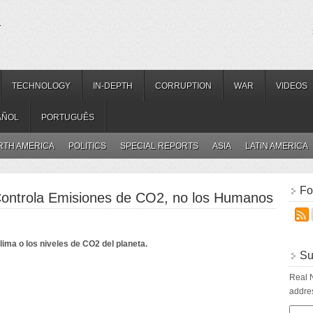
.
TECHNOLOGY
IN-DEPTH
CORRUPTION
WAR
VIDEOS
AÑOL
PORTUGUÊS
RTH AMERICA
POLITICS
SPECIAL REPORTS
ASIA
LATIN AMERICA
Fo
Controla Emisiones de CO2, no los Humanos
ima o los niveles de CO2 del planeta.
Su
Real N
addres