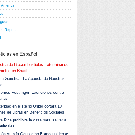
h America
ics
uguês
al Reports
d
ticias en Español
stria de Biocombustibles Exterminando
aníes en Brasil
ta Genética: La Apuesta de Nuestras
as
ernos Restringen Exenciones contra
unas
eridad en el Reino Unido cortará 10
ones de Libras en Beneficios Sociales
a Rica prohibirá la caza para ‘salvar a
animales ‘
aña Amplía Ocupación Estadounidense