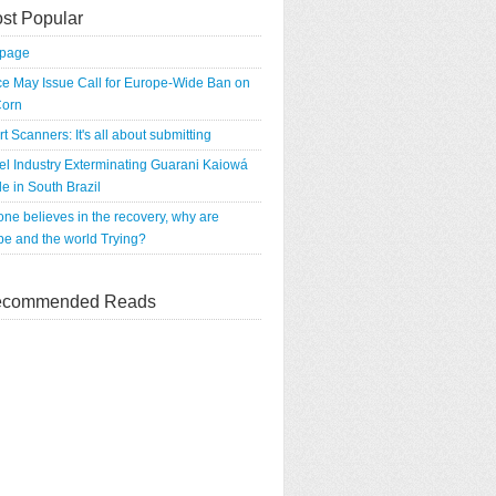
st Popular
tpage
e May Issue Call for Europe-Wide Ban on
orn
rt Scanners: It's all about submitting
el Industry Exterminating Guarani Kaiowá
e in South Brazil
 one believes in the recovery, why are
e and the world Trying?
commended Reads