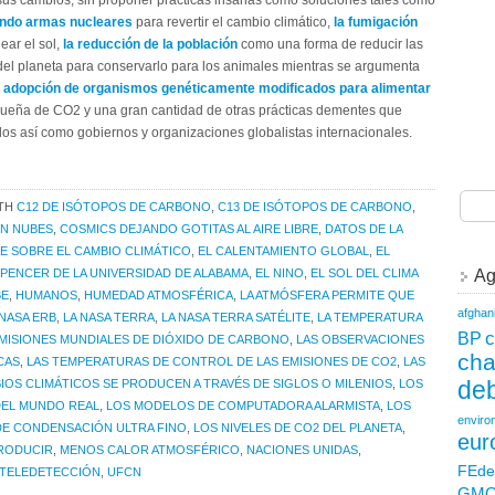
 sus cambios, sin proponer prácticas insanas como soluciones tales como
eando armas nucleares
para revertir el cambio climático,
la fumigación
ear el sol,
la reducción de la población
como una forma de reducir las
del planeta para conservarlo para los animales mientras se argumenta
a adopción de organismos genéticamente modificados para alimentar
queña de CO2 y una gran cantidad de otras prácticas dementes que
dos así como gobiernos y organizaciones globalistas internacionales.
ITH
C12 DE ISÓTOPOS DE CARBONO
,
C13 DE ISÓTOPOS DE CARBONO
,
N NUBES
,
COSMICS DEJANDO GOTITAS AL AIRE LIBRE
,
DATOS DE LA
E SOBRE EL CAMBIO CLIMÁTICO
,
EL CALENTAMIENTO GLOBAL
,
EL
Ag
SPENCER DE LA UNIVERSIDAD DE ALABAMA
,
EL NINO
,
EL SOL DEL CLIMA
BE
,
HUMANOS
,
HUMEDAD ATMOSFÉRICA
,
LA ATMÓSFERA PERMITE QUE
afghan
 NASA ERB
,
LA NASA TERRA
,
LA NASA TERRA SATÉLITE
,
LA TEMPERATURA
c
BP
EMISIONES MUNDIALES DE DIÓXIDO DE CARBONO
,
LAS OBSERVACIONES
ch
CAS
,
LAS TEMPERATURAS DE CONTROL DE LAS EMISIONES DE CO2
,
LAS
deb
IOS CLIMÁTICOS SE PRODUCEN A TRAVÉS DE SIGLOS O MILENIOS
,
LOS
DEL MUNDO REAL
,
LOS MODELOS DE COMPUTADORA ALARMISTA
,
LOS
enviro
DE CONDENSACIÓN ULTRA FINO
,
LOS NIVELES DE CO2 DEL PLANETA
,
eur
PRODUCIR
,
MENOS CALOR ATMOSFÉRICO
,
NACIONES UNIDAS
,
FEde
TELEDETECCIÓN
,
UFCN
GM