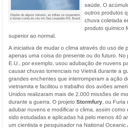
saúde. O acúmulo
outros produtos 
Depóis de alguns minutos, as trilhas se expandem
e toman conta do céu em Sao Leopoldo-RS, Brasil.
chuva coletada e
produto químico 
superior ao normal.
A iniciativa de mudar o clima através do uso de
apenas uma coisa do presente ou do futuro. No
E.U., por exemplo, usou adubação de nuvens pa
causar chuvas torrenciais no Vietnã durante a g
grandes enchentes que interromperam a ação do 
vietnamita e facilitou o trabalho dos aviões ame
Unidos realizaram mais de 2.000 missões de mo
durante a guerra. O projeto
Stormfury
, ou Furia
adubar nuvens e modificar o clima, assim como 
sido estudadas e aplicadas há pelo menos 40 a
um cientista e pesquisador na National Oceanic