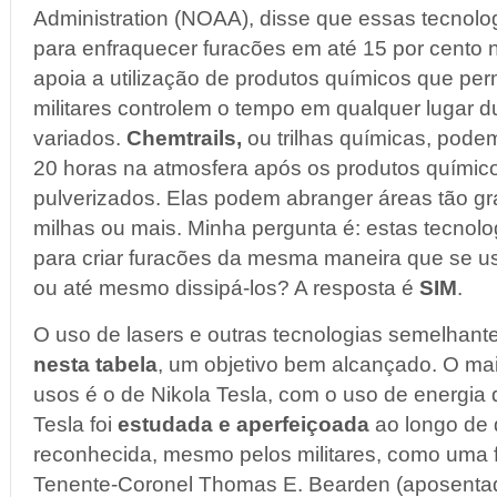
Administration (NOAA), disse que essas tecnolo
para enfraquecer furacões em até 15 por cento
apoia a utilização de produtos químicos que perm
militares controlem o tempo em qualquer lugar d
variados.
Chemtrails,
ou trilhas
químicas, podem
20 horas na atmosfera após os produtos quími
pulverizados. Elas podem abranger áreas tão g
milhas ou mais. Minha pergunta é: estas tecnol
para criar furacões da mesma maneira que se u
ou até mesmo dissipá-los? A resposta é
SIM
.
O uso de lasers e outras tecnologias semelhan
nesta tabela
, um objetivo bem alcançado. O ma
usos é o de Nikola Tesla, com o uso de energia d
Tesla foi
estudada e aperfeiçoada
ao longo de 
reconhecida, mesmo pelos militares, como uma f
Tenente-Coronel Thomas E. Bearden (aposentado