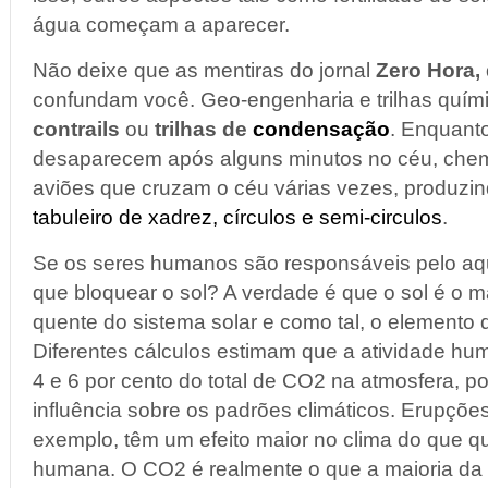
água começam a aparecer.
Não deixe que as mentiras do jornal
Zero Hora,
confundam você. Geo-engenharia e trilhas quím
contrails
ou
trilhas de
condensação
. Enquanto
desaparecem após alguns minutos no céu, chem-
aviões que cruzam o céu várias vezes, produzi
tabuleiro de xadrez, círculos e semi-circulos
.
Se os seres humanos são responsáveis pelo aqu
que bloquear o sol? A verdade é que o sol é o m
quente do sistema solar e como tal, o elemento 
Diferentes cálculos estimam que a atividade hu
4 e 6 por cento do total de CO2 na atmosfera, p
influência sobre os padrões climáticos. Erupções
exemplo, têm um efeito maior no clima do que qu
humana. O CO2 é realmente o que a maioria da