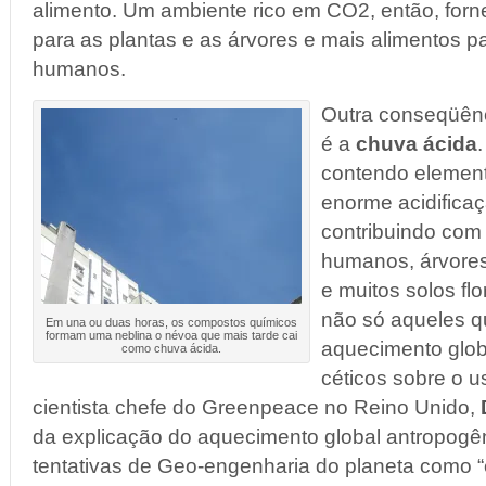
alimento. Um ambiente rico em CO2, então, for
para as plantas e as árvores e mais alimentos p
humanos.
Outra conseqüênc
é a
chuva ácida
contendo elemen
enorme acidificaç
contribuindo co
humanos, árvores
e muitos solos fl
não só aqueles qu
Em una ou duas horas, os compostos químicos
formam uma neblina o névoa que mais tarde cai
aquecimento glob
como chuva ácida.
céticos sobre o u
cientista chefe do Greenpeace no Reino Unido,
da explicação do aquecimento global antropogên
tentativas de Geo-engenharia do planeta como “