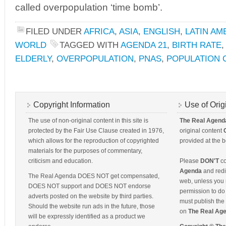
called overpopulation ‘time bomb’.
FILED UNDER
AFRICA
,
ASIA
,
ENGLISH
,
LATIN AM
WORLD
TAGGED WITH
AGENDA 21
,
BIRTH RATE
ELDERLY
,
OVERPOPULATION
,
PNAS
,
POPULATION 
Copyright Information
Use of Orig
The use of non-original content in this site is
The Real Agend
protected by the Fair Use Clause created in 1976,
original content
which allows for the reproduction of copyrighted
provided at the b
materials for the purposes of commentary,
criticism and education.
Please
DON'T
co
Agenda
and redis
The Real Agenda DOES NOT get compensated,
web, unless you 
DOES NOT support and DOES NOT endorse
permission to do 
adverts posted on the website by third parties.
must publish the 
Should the website run ads in the future, those
on
The Real Ag
will be expressly identified as a product we