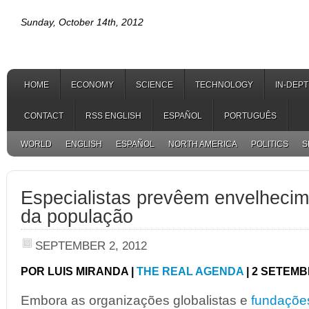
Sunday, October 14th, 2012
HOME
ECONOMY
SCIENCE
TECHNOLOGY
IN-DEP
CONTACT
RSS ENGLISH
ESPAÑOL
PORTUGUÊS
WORLD
ENGLISH
ESPAÑOL
NORTH AMERICA
POLITICS
S
Especialistas prevêem envelhecim
da população
SEPTEMBER 2, 2012
POR LUIS MIRANDA |
THE REAL AGENDA
| 2 SETEMB
Embora as organizações globalistas e
fundações